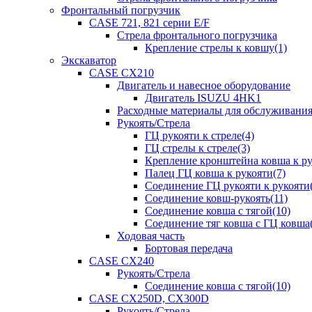
Фронтальный погрузчик
CASE 721, 821 серии E/F
Стрела фронтального погрузчика
Крепление стрелы к ковшу(1)
Экскаватор
CASE CX210
Двигатель и навесное оборудование
Двигатель ISUZU 4HK1
Расходные материалы для обслуживани
Рукоять/Стрела
ГЦ рукояти к стреле(4)
ГЦ стрелы к стреле(3)
Крепление кронштейна ковша к ру
Палец ГЦ ковша к рукояти(7)
Соединение ГЦ рукояти к рукояти(
Соединение ковш-рукоять(11)
Соединение ковша с тягой(10)
Соединение тяг ковша с ГЦ ковша(
Ходовая часть
Бортовая передача
CASE CX240
Рукоять/Стрела
Соединение ковша с тягой(10)
CASE CX250D, CX300D
Рукоять/Стрела