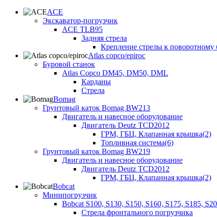
ACE
Экскаватор-погрузчик
ACE TLB95
Задняя стрела
Крепление стрелы к поворотному 
Atlas copco/epiroc
Буровой станок
Atlas Copco DM45, DM50, DML
Карданы
Стрела
Bomag
Грунтовый каток Bomag BW213
Двигатель и навесное оборудование
Двигатель Deutz TCD2012
ГРМ, ГБЦ, Клапанная крышка(2)
Топливная система(6)
Грунтовый каток Bomag BW219
Двигатель и навесное оборудование
Двигатель Deutz TCD2012
ГРМ, ГБЦ, Клапанная крышка(2)
Bobcat
Минипогрузчик
Bobcat S100, S130, S150, S160, S175, S185, S2
Стрела фронтального погрузчика