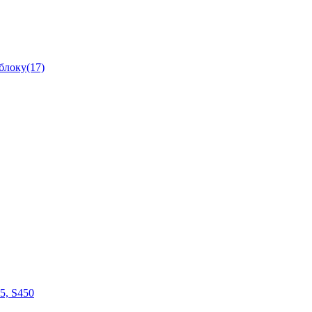
блоку(17)
05, S450