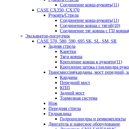
Соединение ковш-рукоять(11)
CASE CX350, CX370
Рукоять/Стрела
Соединение ковш-рукоять(11)
Соединение ковша с тягой(10)
Соединение тяг ковша с ГЦ ковша(
Экскаватор-погрузчик
CASE 570, 580, 590, 695 SK, SL, SM, SR
Задняя стрела
Каретки
Тяги ковша
Крепление ковша к рукояти(11)
Крепление штока г/цилиндра руко
Трансмиссия(карданы, мост передний, за
Карданы
Передний мост
КПП
Задний мост
Тормозная система
Нож
Передняя стрела
Гидравлика
Гидроцилиндры и ремкомплекты
Двигатель и навесное оборудование