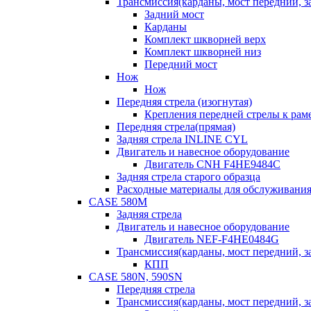
Трансмиссия(карданы, мост передний, за
Задний мост
Карданы
Комплект шкворней верх
Комплект шкворней низ
Передний мост
Нож
Нож
Передняя стрела (изогнутая)
Крепления передней стрелы к раме
Передняя стрела(прямая)
Задняя стрела INLINE CYL
Двигатель и навесное оборудование
Двигатель CNH F4HE9484C
Задняя стрела старого образца
Расходные материалы для обслуживания
CASE 580M
Задняя стрела
Двигатель и навесное оборудование
Двигатель NEF-F4HE0484G
Трансмиссия(карданы, мост передний, за
КПП
CASE 580N, 590SN
Передняя стрела
Трансмиссия(карданы, мост передний, за