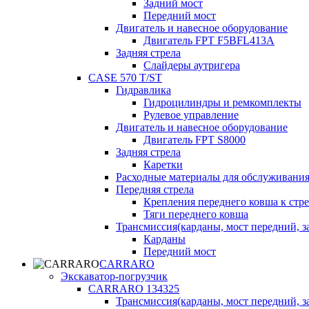
Задний мост
Передний мост
Двигатель и навесное оборудование
Двигатель FPT F5BFL413A
Задняя стрела
Слайдеры аутригера
CASE 570 T/ST
Гидравлика
Гидроцилиндры и ремкомплекты
Рулевое управление
Двигатель и навесное оборудование
Двигатель FPT S8000
Задняя стрела
Каретки
Расходные материалы для обслуживания
Передняя стрела
Крепления переднего ковша к стре
Тяги переднего ковша
Трансмиссия(карданы, мост передний, за
Карданы
Передний мост
CARRARO
Экскаватор-погрузчик
CARRARO 134325
Трансмиссия(карданы, мост передний, за