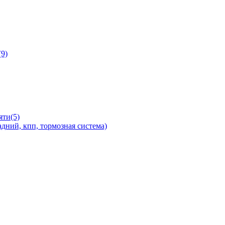
9)
яти(5)
дний, кпп, тормозная система)