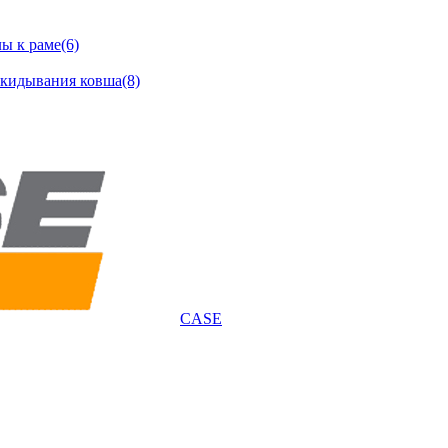
ы к раме(6)
окидывания ковша(8)
CASE