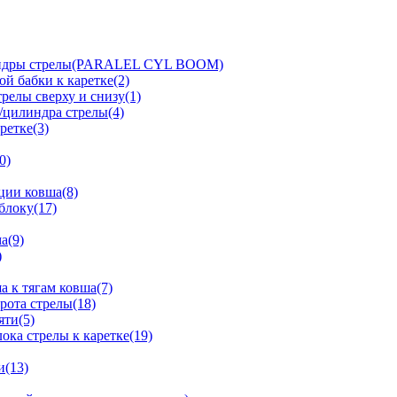
линдры стрелы(PARALEL CYL BOOM)
й бабки к каретке(2)
релы сверху и снизу(1)
/цилиндра стрелы(4)
ретке(3)
0)
ции ковша(8)
блоку(17)
а(9)
)
 к тягам ковша(7)
рота стрелы(18)
яти(5)
ка стрелы к каретке(19)
и(13)