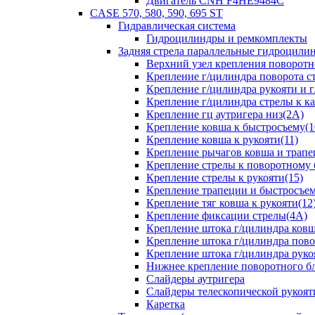
Двигатель CNH F4HE9484C
CASE 570, 580, 590, 695 ST
Гидравлическая система
Гидроцилиндры и ремкомплекты
Задняя стрела параллельные гидроци
Верхний узел крепления поворотно
Крепление г/цилиндра поворота ст
Крепление г/цилиндра рукояти и г
Крепление г/цилиндра стрелы к ка
Крепление гц аутригера низ(2А)
Крепление ковша к быстросъему(1
Крепление ковша к рукояти(11)
Крепление рычагов ковша и трапе
Крепление стрелы к поворотному 
Крепление стрелы к рукояти(15)
Крепление трапеции и быстросъем
Крепление тяг ковша к рукояти(12
Крепление фиксации стрелы(4A)
Крепление штока г/цилиндра ковша
Крепление штока г/цилиндра пово
Крепление штока г/цилиндра руко
Нижнее крепление поворотного бло
Слайдеры аутригера
Слайдеры телескопической рукоят
Каретка