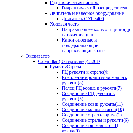
Гидравлическая система
Гидравлический распределитель
Двигатель и навесное оборудование
Двигатель CAT 3406
Ходовая часть
Направляющее колесо и цилиндр
натяжения цепи
Катки опорные и
поддерживающие,
направляющие колеса
Экскаватор
Caterpillar (Катерпиллер) 320D
Рукоять/Стрела
ГЦ рукояти к стреле(4)
Крепление кронштейна ковша к
рукояти(8)
Палец ГЦ ковша к рукояти(7)
Соединение ГЦ рукояти к
рукояти(5)
Соединение ковш-рукоять(11)
Соединение ковша с тягой(10)
Соединение стрела-корпус(1)
Соединение стрелы и рукояти(6)
Соединение тяг ковша с ГЦ
ковша(9)