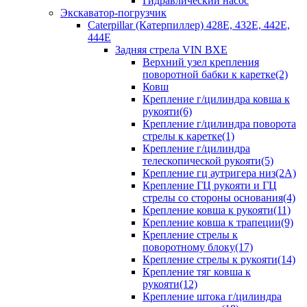
Гидравлический насос
Экскаватор-погрузчик
Caterpillar (Катерпиллер) 428E, 432E, 442E,
444E
Задняя стрела VIN BXE
Верхний узел крепления
поворотной бабки к каретке(2)
Ковш
Крепление г/цилиндра ковша к
рукояти(6)
Крепление г/цилиндра поворота
стрелы к каретке(1)
Крепление г/цилиндра
телескопической рукояти(5)
Крепление гц аутригера низ(2А)
Крепление ГЦ рукояти и ГЦ
стрелы со стороны основания(4)
Крепление ковша к рукояти(11)
Крепление ковша к трапеции(9)
Крепление стрелы к
поворотному блоку(17)
Крепление стрелы к рукояти(14)
Крепление тяг ковша к
рукояти(12)
Крепление штока г/цилиндра