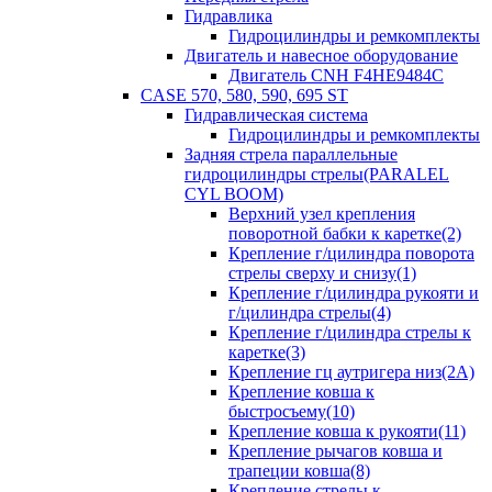
Гидравлика
Гидроцилиндры и ремкомплекты
Двигатель и навесное оборудование
Двигатель CNH F4HE9484C
CASE 570, 580, 590, 695 ST
Гидравлическая система
Гидроцилиндры и ремкомплекты
Задняя стрела параллельные
гидроцилиндры стрелы(PARALEL
CYL BOOM)
Верхний узел крепления
поворотной бабки к каретке(2)
Крепление г/цилиндра поворота
стрелы сверху и снизу(1)
Крепление г/цилиндра рукояти и
г/цилиндра стрелы(4)
Крепление г/цилиндра стрелы к
каретке(3)
Крепление гц аутригера низ(2А)
Крепление ковша к
быстросъему(10)
Крепление ковша к рукояти(11)
Крепление рычагов ковша и
трапеции ковша(8)
Крепление стрелы к