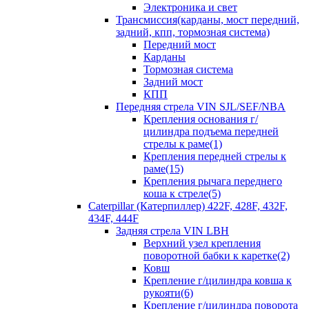
Электроника и свет
Трансмиссия(карданы, мост передний,
задний, кпп, тормозная система)
Передний мост
Карданы
Тормозная система
Задний мост
КПП
Передняя стрела VIN SJL/SEF/NBA
Крепления основания г/
цилиндра подъема передней
стрелы к раме(1)
Крепления передней стрелы к
раме(15)
Крепления рычага переднего
коша к стреле(5)
Caterpillar (Катерпиллер) 422F, 428F, 432F,
434F, 444F
Задняя стрела VIN LBH
Верхний узел крепления
поворотной бабки к каретке(2)
Ковш
Крепление г/цилиндра ковша к
рукояти(6)
Крепление г/цилиндра поворота