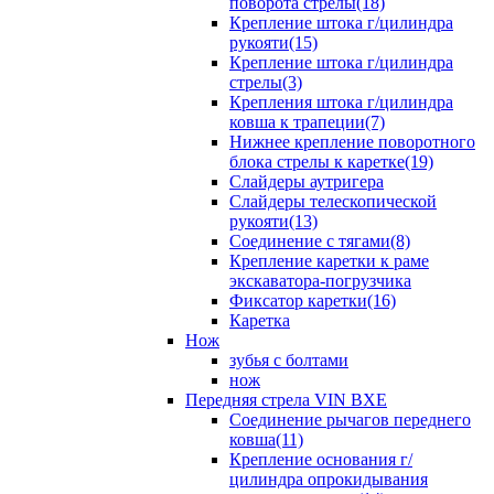
поворота стрелы(18)
Крепление штока г/цилиндра
рукояти(15)
Крепление штока г/цилиндра
стрелы(3)
Крепления штока г/цилиндра
ковша к трапеции(7)
Нижнее крепление поворотного
блока стрелы к каретке(19)
Слайдеры аутригера
Слайдеры телескопической
рукояти(13)
Соединение с тягами(8)
Крепление каретки к раме
экскаватора-погрузчика
Фиксатор каретки(16)
Каретка
Нож
зубья с болтами
нож
Передняя стрела VIN BXE
Cоединение рычагов переднего
ковша(11)
Крепление основания г/
цилиндра опрокидывания