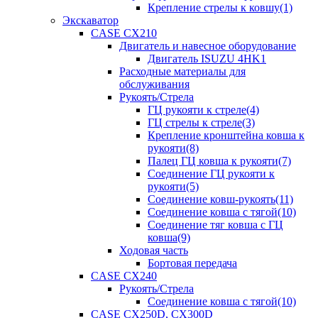
Крепление стрелы к ковшу(1)
Экскаватор
CASE CX210
Двигатель и навесное оборудование
Двигатель ISUZU 4HK1
Расходные материалы для
обслуживания
Рукоять/Стрела
ГЦ рукояти к стреле(4)
ГЦ стрелы к стреле(3)
Крепление кронштейна ковша к
рукояти(8)
Палец ГЦ ковша к рукояти(7)
Соединение ГЦ рукояти к
рукояти(5)
Соединение ковш-рукоять(11)
Соединение ковша с тягой(10)
Соединение тяг ковша с ГЦ
ковша(9)
Ходовая часть
Бортовая передача
CASE CX240
Рукоять/Стрела
Соединение ковша с тягой(10)
CASE CX250D, CX300D