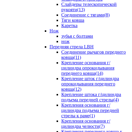
Слайдеры телескопической
рукояти(13)
Соединение с тягами(8)
Тяги ковша
Каретка
Нож
зубья с болтами
нож
Передняя стрела LBH
Cоединение рычагов переднего
ковша(11)
Крепление основания г/
цилиндра опрокидывания
переднего ковша(14)
Крепление шток г/цилиндра
опрокидывания переднего
ковша(12)
Крепление штока г/цилиндра
подъема передней стрелы(4)
Крепления основания г/
цилиндра подъема передней
стрелы к раме(1)
Крепления основания г/
цилиндра челюсти(7)
Крепления переднего ковша к