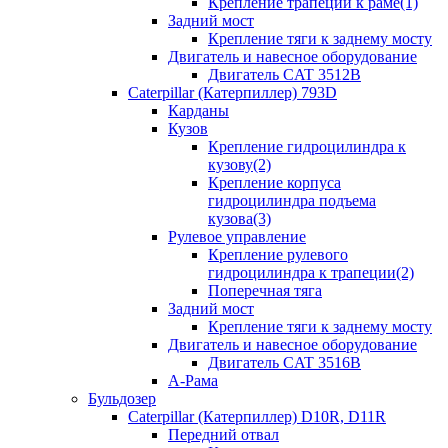
Крепление трапеции к раме(1)
Задний мост
Крепление тяги к заднему мосту
Двигатель и навесное оборудование
Двигатель CAT 3512B
Caterpillar (Катерпиллер) 793D
Карданы
Кузов
Крепление гидроцилиндра к
кузову(2)
Крепление корпуса
гидроцилиндра подъема
кузова(3)
Рулевое управление
Крепление рулевого
гидроцилиндра к трапеции(2)
Поперечная тяга
Задний мост
Крепление тяги к заднему мосту
Двигатель и навесное оборудование
Двигатель CAT 3516B
А-Рама
Бульдозер
Caterpillar (Катерпиллер) D10R, D11R
Передний отвал