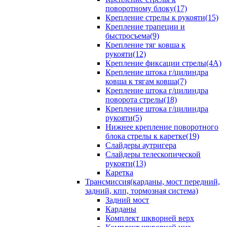
поворотному блоку(17)
Крепление стрелы к рукояти(15)
Крепление трапеции и
быстросъема(9)
Крепление тяг ковша к
рукояти(12)
Крепление фиксации стрелы(4A)
Крепление штока г/цилиндра
ковша к тягам ковша(7)
Крепление штока г/цилиндра
поворота стрелы(18)
Крепление штока г/цилиндра
рукояти(5)
Нижнее крепление поворотного
блока стрелы к каретке(19)
Слайдеры аутригера
Слайдеры телескопической
рукояти(13)
Каретка
Трансмиссия(карданы, мост передний,
задний, кпп, тормозная система)
Задний мост
Карданы
Комплект шкворней верх