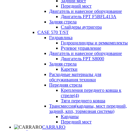
Задний мост
Передний мост
Двигатель и навесное оборудование
Двигатель FPT F5BFL413A
Задняя стрела
Слайдеры аутригера
CASE 570 T/ST
Гидравлика
Гидроцилиндры и ремкомплекты
Рулевое управление
Двигатель и навесное оборудование
Двигатель FPT S8000
Задняя стрела
Каретки
Расходные материалы для
обслуживания техники
Передняя стрела
Крепления переднего ковша к
стреле(4)
Тяги переднего ковша
Трансмиссия(карданы, мост передний,
задний, кпп, тормозная система)
Карданы
Передний мост
CARRARO