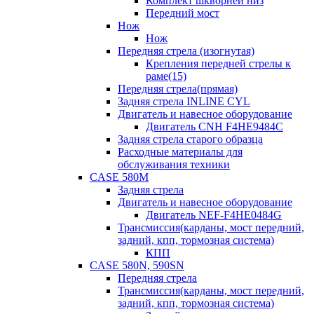
Комплект шкворней низ
Передний мост
Нож
Нож
Передняя стрела (изогнутая)
Крепления передней стрелы к
раме(15)
Передняя стрела(прямая)
Задняя стрела INLINE CYL
Двигатель и навесное оборудование
Двигатель CNH F4HE9484C
Задняя стрела старого образца
Расходные материалы для
обслуживания техники
CASE 580M
Задняя стрела
Двигатель и навесное оборудование
Двигатель NEF-F4HE0484G
Трансмиссия(карданы, мост передний,
задний, кпп, тормозная система)
КПП
CASE 580N, 590SN
Передняя стрела
Трансмиссия(карданы, мост передний,
задний, кпп, тормозная система)