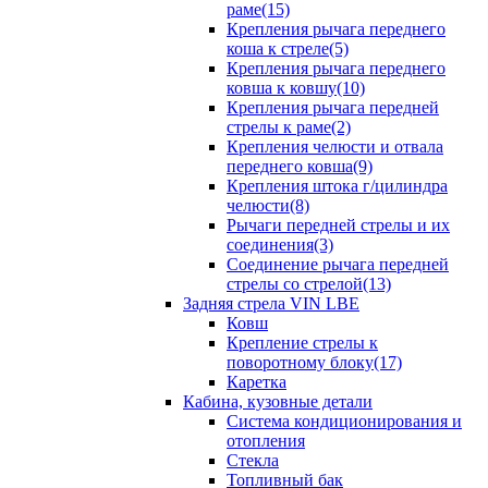
раме(15)
Крепления рычага переднего
коша к стреле(5)
Крепления рычага переднего
ковша к ковшу(10)
Крепления рычага передней
стрелы к раме(2)
Крепления челюсти и отвала
переднего ковша(9)
Крепления штока г/цилиндра
челюсти(8)
Рычаги передней стрелы и их
соединения(3)
Соединение рычага передней
стрелы со стрелой(13)
Задняя стрела VIN LBE
Ковш
Крепление стрелы к
поворотному блоку(17)
Каретка
Кабина, кузовные детали
Система кондиционирования и
отопления
Стекла
Топливный бак