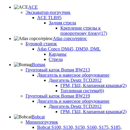
ACE
Экскаватор-погрузчик
ACE TLB95
Задняя стрела
Крепление стрелы к
поворотному блоку(17)
Atlas copco/epiroc
Буровой станок
Atlas Copco DM45, DM50, DML
Карданы
Стрела
Bomag
Грунтовый каток Bomag BW213
Двигатель и навесное оборудование
Двигатель Deutz TCD2012
ГРМ, ГБЦ, Клапанная крышка(2)
Топливная система(6)
Грунтовый каток Bomag BW219
Двигатель и навесное оборудование
Двигатель Deutz TCD2012
ГРМ, ГБЦ, Клапанная крышка(2)
Bobcat
Минипогрузчик
Bobcat S100, S130, S150, S160, S175, S185,