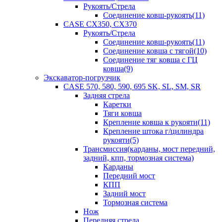
Рукоять/Стрела
Соединение ковш-рукоять(11)
CASE CX350, CX370
Рукоять/Стрела
Соединение ковш-рукоять(11)
Соединение ковша с тягой(10)
Соединение тяг ковша с ГЦ
ковша(9)
Экскаватор-погрузчик
CASE 570, 580, 590, 695 SK, SL, SM, SR
Задняя стрела
Каретки
Тяги ковша
Крепление ковша к рукояти(11)
Крепление штока г/цилиндра
рукояти(5)
Трансмиссия(карданы, мост передний,
задний, кпп, тормозная система)
Карданы
Передний мост
КПП
Задний мост
Тормозная система
Нож
Передняя стрела