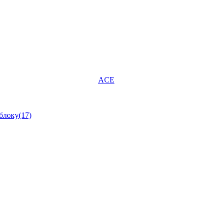
ACE
блоку(17)