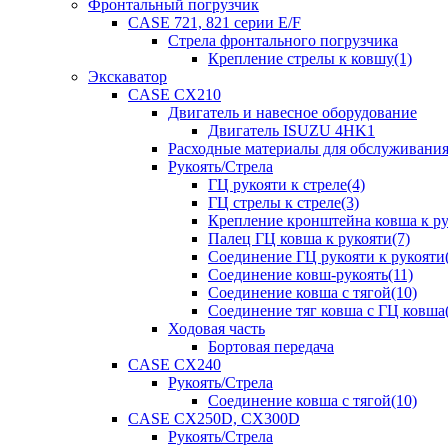
Фронтальный погрузчик
CASE 721, 821 серии E/F
Стрела фронтального погрузчика
Крепление стрелы к ковшу(1)
Экскаватор
CASE CX210
Двигатель и навесное оборудование
Двигатель ISUZU 4HK1
Расходные материалы для обслуживани
Рукоять/Стрела
ГЦ рукояти к стреле(4)
ГЦ стрелы к стреле(3)
Крепление кронштейна ковша к ру
Палец ГЦ ковша к рукояти(7)
Соединение ГЦ рукояти к рукояти(
Соединение ковш-рукоять(11)
Соединение ковша с тягой(10)
Соединение тяг ковша с ГЦ ковша(
Ходовая часть
Бортовая передача
CASE CX240
Рукоять/Стрела
Соединение ковша с тягой(10)
CASE CX250D, CX300D
Рукоять/Стрела