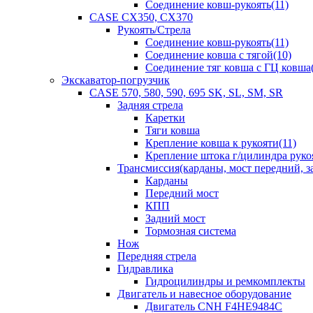
Соединение ковш-рукоять(11)
CASE CX350, CX370
Рукоять/Стрела
Соединение ковш-рукоять(11)
Соединение ковша с тягой(10)
Соединение тяг ковша с ГЦ ковша(
Экскаватор-погрузчик
CASE 570, 580, 590, 695 SK, SL, SM, SR
Задняя стрела
Каретки
Тяги ковша
Крепление ковша к рукояти(11)
Крепление штока г/цилиндра руко
Трансмиссия(карданы, мост передний, за
Карданы
Передний мост
КПП
Задний мост
Тормозная система
Нож
Передняя стрела
Гидравлика
Гидроцилиндры и ремкомплекты
Двигатель и навесное оборудование
Двигатель CNH F4HE9484C