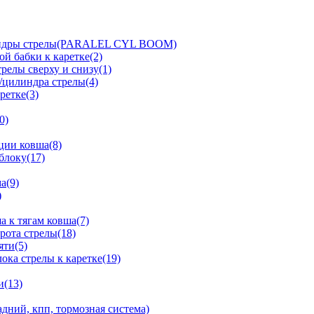
линдры стрелы(PARALEL CYL BOOM)
й бабки к каретке(2)
релы сверху и снизу(1)
/цилиндра стрелы(4)
ретке(3)
0)
ции ковша(8)
блоку(17)
а(9)
)
 к тягам ковша(7)
рота стрелы(18)
яти(5)
ка стрелы к каретке(19)
и(13)
дний, кпп, тормозная система)