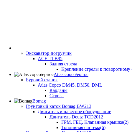
Экскаватор-погрузчик
ACE TLB95
Задняя стрела
Крепление стрелы к поворотному 
Atlas copco/epiroc
Буровой станок
Atlas Copco DM45, DM50, DML
Карданы
Стрела
Bomag
Грунтовый каток Bomag BW213
Двигатель и навесное оборудование
Двигатель Deutz TCD2012
ГРМ, ГБЦ, Клапанная крышка(2)
Топливная система(6)