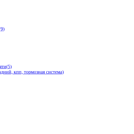
9)
яти(5)
дний, кпп, тормозная система)