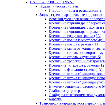
CASE 570, 580, 590, 695 ST
Гидравлическая система
Гидроцилиндры и ремкомплекты
Задняя стрела параллельные гидроци
Верхний узел крепления поворотно
Крепление г/цилиндра поворота ст
Крепление г/цилиндра рукояти и г
Крепление г/цилиндра стрелы к ка
Крепление гц аутригера низ(2А)
Крепление ковша к быстросъему(1
Крепление ковша к рукояти(11)
Крепление рычагов ковша и трапе
Крепление стрелы к поворотному 
Крепление стрелы к рукояти(15)
Крепление трапеции и быстросъем
Крепление тяг ковша к рукояти(12
Крепление фиксации стрелы(4A)
Крепление штока г/цилиндра ковша
Крепление штока г/цилиндра пово
Крепление штока г/цилиндра руко
Нижнее крепление поворотного бло
Слайдеры аутригера
Слайдеры телескопической рукоят
Каретка
Трансмиссия(карданы, мост передний, за