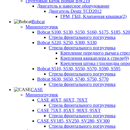
Грунтовый каток Bomag BW219
Двигатель и навесное оборудование
Двигатель Deutz TCD2012
ГРМ, ГБЦ, Клапанная крышка(2)
Bobcat
Минипогрузчик
Bobcat S100, S130, S150, S160, S175, S185, S2
Стрела фронтального погрузчика
Bobcat S220, S250, S300, S330
Стрела фронтального погрузчика
Крепление переднего рычага стрел
Крепления квикаплера к стреле(9)
Крепления штока г/цилиндра опр
Bobcat S510, S530, S550, S570, S590, S595
Стрела фронтального погрузчика
Bobcat S630, S650, S740, S750, S770
Стрела фронтального погрузчика
CASE
Минипогрузчик
CASE 40XT, 60XT, 70XT
Стрела фронтального погрузчика
CASE 75XT, 85XT, 90XT, 95XT
Стрела фронтального погрузчика
CASE SV185, SV250, SV280, SV300
Стрела фронтального погрузчика