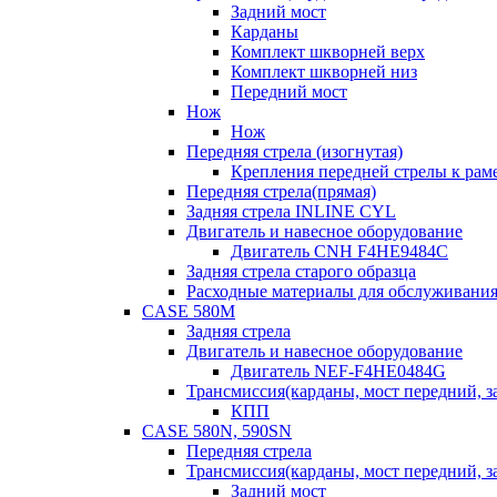
Задний мост
Карданы
Комплект шкворней верх
Комплект шкворней низ
Передний мост
Нож
Нож
Передняя стрела (изогнутая)
Крепления передней стрелы к раме
Передняя стрела(прямая)
Задняя стрела INLINE CYL
Двигатель и навесное оборудование
Двигатель CNH F4HE9484C
Задняя стрела старого образца
Расходные материалы для обслуживания
CASE 580M
Задняя стрела
Двигатель и навесное оборудование
Двигатель NEF-F4HE0484G
Трансмиссия(карданы, мост передний, за
КПП
CASE 580N, 590SN
Передняя стрела
Трансмиссия(карданы, мост передний, за
Задний мост