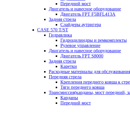
Передний мост
Двигатель и навесное оборудование
Двигатель FPT F5BFL413A
Задняя стрела
Слайдеры аутригера
CASE 570 T/ST
Гидравлика
Гидроцилиндры и ремкомплекты
Рулевое управление
Двигатель и навесное оборудование
Двигатель FPT S8000
Задняя стрела
Каретки
Расходные материалы для обслуживания
Передняя стрела
Крепления переднего ковша к стре
Тяги переднего ковша
Трансмиссия(карданы, мост передний, за
Карданы
Передний мост