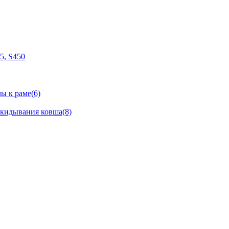
05, S450
ы к раме(6)
окидывания ковша(8)