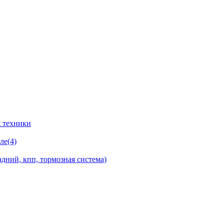
 техники
ле(4)
дний, кпп, тормозная система)