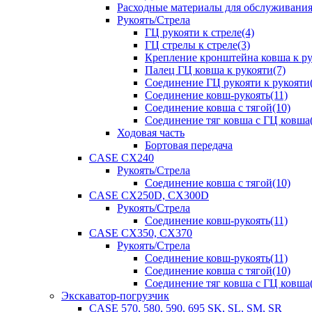
Расходные материалы для обслуживани
Рукоять/Стрела
ГЦ рукояти к стреле(4)
ГЦ стрелы к стреле(3)
Крепление кронштейна ковша к ру
Палец ГЦ ковша к рукояти(7)
Соединение ГЦ рукояти к рукояти(
Соединение ковш-рукоять(11)
Соединение ковша с тягой(10)
Соединение тяг ковша с ГЦ ковша(
Ходовая часть
Бортовая передача
CASE CX240
Рукоять/Стрела
Соединение ковша с тягой(10)
CASE CX250D, CX300D
Рукоять/Стрела
Соединение ковш-рукоять(11)
CASE CX350, CX370
Рукоять/Стрела
Соединение ковш-рукоять(11)
Соединение ковша с тягой(10)
Соединение тяг ковша с ГЦ ковша(
Экскаватор-погрузчик
CASE 570, 580, 590, 695 SK, SL, SM, SR