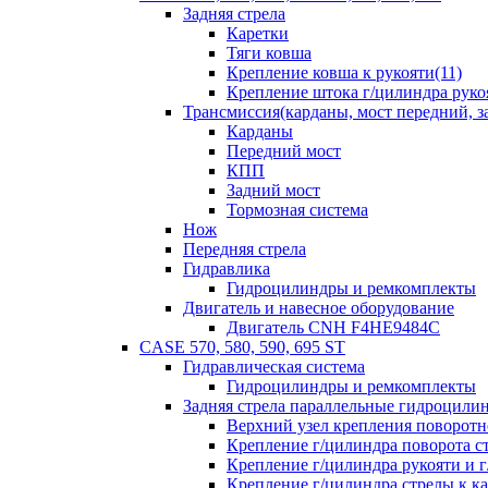
Задняя стрела
Каретки
Тяги ковша
Крепление ковша к рукояти(11)
Крепление штока г/цилиндра руко
Трансмиссия(карданы, мост передний, за
Карданы
Передний мост
КПП
Задний мост
Тормозная система
Нож
Передняя стрела
Гидравлика
Гидроцилиндры и ремкомплекты
Двигатель и навесное оборудование
Двигатель CNH F4HE9484C
CASE 570, 580, 590, 695 ST
Гидравлическая система
Гидроцилиндры и ремкомплекты
Задняя стрела параллельные гидроци
Верхний узел крепления поворотно
Крепление г/цилиндра поворота ст
Крепление г/цилиндра рукояти и г
Крепление г/цилиндра стрелы к ка