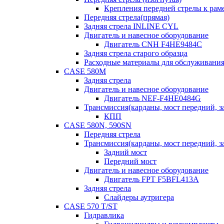
Крепления передней стрелы к раме
Передняя стрела(прямая)
Задняя стрела INLINE CYL
Двигатель и навесное оборудование
Двигатель CNH F4HE9484C
Задняя стрела старого образца
Расходные материалы для обслуживания
CASE 580M
Задняя стрела
Двигатель и навесное оборудование
Двигатель NEF-F4HE0484G
Трансмиссия(карданы, мост передний, за
КПП
CASE 580N, 590SN
Передняя стрела
Трансмиссия(карданы, мост передний, за
Задний мост
Передний мост
Двигатель и навесное оборудование
Двигатель FPT F5BFL413A
Задняя стрела
Слайдеры аутригера
CASE 570 T/ST
Гидравлика