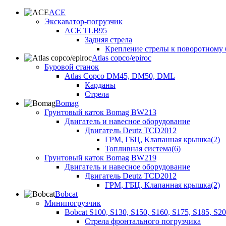
ACE
Экскаватор-погрузчик
ACE TLB95
Задняя стрела
Крепление стрелы к поворотному 
Atlas copco/epiroc
Буровой станок
Atlas Copco DM45, DM50, DML
Карданы
Стрела
Bomag
Грунтовый каток Bomag BW213
Двигатель и навесное оборудование
Двигатель Deutz TCD2012
ГРМ, ГБЦ, Клапанная крышка(2)
Топливная система(6)
Грунтовый каток Bomag BW219
Двигатель и навесное оборудование
Двигатель Deutz TCD2012
ГРМ, ГБЦ, Клапанная крышка(2)
Bobcat
Минипогрузчик
Bobcat S100, S130, S150, S160, S175, S185, S2
Стрела фронтального погрузчика