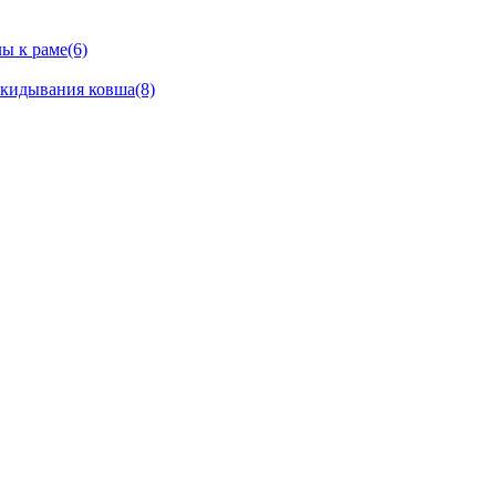
ы к раме(6)
окидывания ковша(8)