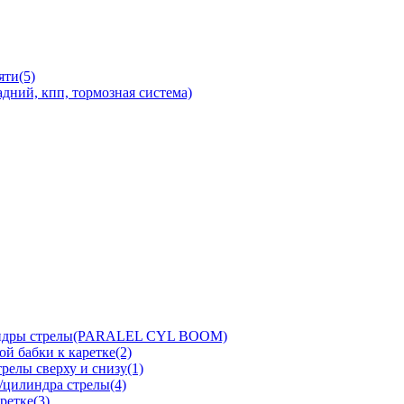
яти(5)
дний, кпп, тормозная система)
линдры стрелы(PARALEL CYL BOOM)
й бабки к каретке(2)
релы сверху и снизу(1)
/цилиндра стрелы(4)
ретке(3)