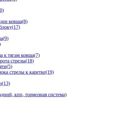
0)
ции ковша(8)
блоку(17)
а(9)
)
 к тягам ковша(7)
рота стрелы(18)
яти(5)
ка стрелы к каретке(19)
и(13)
дний, кпп, тормозная система)