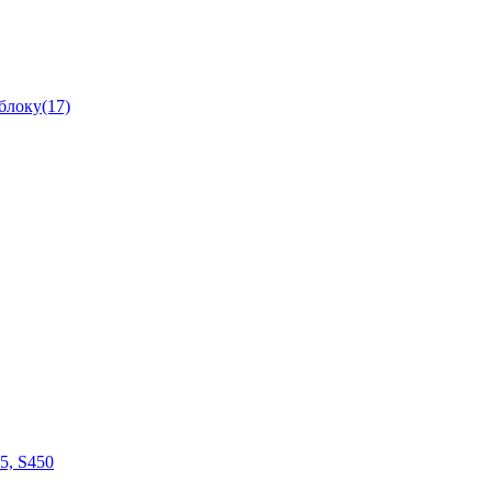
блоку(17)
05, S450