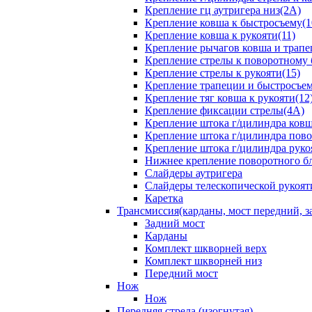
Крепление гц аутригера низ(2А)
Крепление ковша к быстросъему(1
Крепление ковша к рукояти(11)
Крепление рычагов ковша и трапе
Крепление стрелы к поворотному 
Крепление стрелы к рукояти(15)
Крепление трапеции и быстросъем
Крепление тяг ковша к рукояти(12
Крепление фиксации стрелы(4A)
Крепление штока г/цилиндра ковша
Крепление штока г/цилиндра пово
Крепление штока г/цилиндра руко
Нижнее крепление поворотного бло
Слайдеры аутригера
Слайдеры телескопической рукоят
Каретка
Трансмиссия(карданы, мост передний, за
Задний мост
Карданы
Комплект шкворней верх
Комплект шкворней низ
Передний мост
Нож
Нож
Передняя стрела (изогнутая)