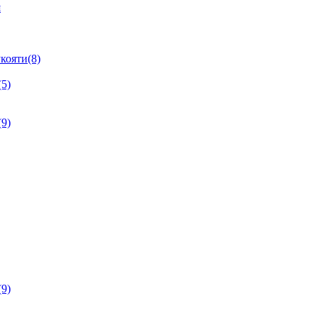
я
кояти(8)
5)
9)
9)