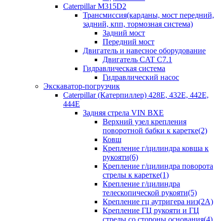
Caterpillar M315D2
Трансмиссия(карданы, мост передний,
задний, кпп, тормозная система)
Задний мост
Передний мост
Двигатель и навесное оборудование
Двигатель CAT C7.1
Гидравлическая система
Гидравлический насос
Экскаватор-погрузчик
Caterpillar (Катерпиллер) 428E, 432E, 442E,
444E
Задняя стрела VIN BXE
Верхний узел крепления
поворотной бабки к каретке(2)
Ковш
Крепление г/цилиндра ковша к
рукояти(6)
Крепление г/цилиндра поворота
стрелы к каретке(1)
Крепление г/цилиндра
телескопической рукояти(5)
Крепление гц аутригера низ(2А)
Крепление ГЦ рукояти и ГЦ
стрелы со стороны основания(4)