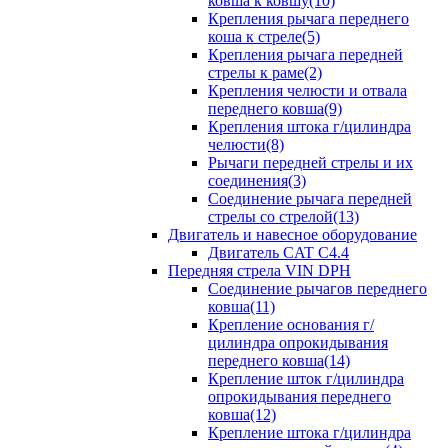
ковша к ковшу(10)
Крепления рычага переднего
коша к стреле(5)
Крепления рычага передней
стрелы к раме(2)
Крепления челюсти и отвала
переднего ковша(9)
Крепления штока г/цилиндра
челюсти(8)
Рычаги передней стрелы и их
соединения(3)
Соединение рычага передней
стрелы со стрелой(13)
Двигатель и навесное оборудование
Двигатель CAT C4.4
Передняя стрела VIN DPH
Cоединение рычагов переднего
ковша(11)
Крепление основания г/
цилиндра опрокидывания
переднего ковша(14)
Крепление шток г/цилиндра
опрокидывания переднего
ковша(12)
Крепление штока г/цилиндра