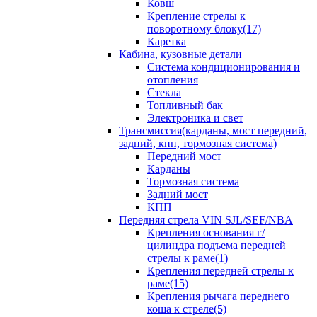
Ковш
Крепление стрелы к
поворотному блоку(17)
Каретка
Кабина, кузовные детали
Система кондиционирования и
отопления
Стекла
Топливный бак
Электроника и свет
Трансмиссия(карданы, мост передний,
задний, кпп, тормозная система)
Передний мост
Карданы
Тормозная система
Задний мост
КПП
Передняя стрела VIN SJL/SEF/NBA
Крепления основания г/
цилиндра подъема передней
стрелы к раме(1)
Крепления передней стрелы к
раме(15)
Крепления рычага переднего
коша к стреле(5)