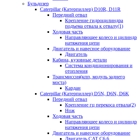
Бульдозер
Caterpillar (Катерпиллер) D10R, D11R
Передний отвал
Крепление гидроцилиндра
подъема отвала к отвалу(1)
Ходовая часть
Направляющее колесо и цилиндр
натяжения цепи
Двигатель и навесное оборудование
Двигатель
Кабина, кузовные детали
Система кондиционирования и
отопления
Трансмиссия(кпп, модуль заднего
моста)
Кардан
Caterpillar (Катерпиллер) D5N, D6N, D6K
Передний отвал
Крепление гц перекоса отвала(2)
Нож
Ходовая часть
Направляющее колесо и цилиндр
натяжения цепи
Двигатель и навесное оборудование
Двигатель CAT C6.6