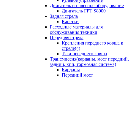
Рулевое управление
Двигатель и навесное оборудование
Двигатель FPT S8000
Задняя стрела
Каретки
Расходные материалы для
обслуживания техники
Передняя стрела
Крепления переднего ковша к
стреле(4)
Тяги переднего ковша
Трансмиссия(карданы, мост передний,
задний, кпп, тормозная система)
Карданы
Передний мост