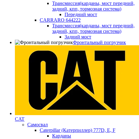
Трансмиссия(карданы, мост передний,
задний, кпп, тормозная система)
Передний мост
CARRARO 644222
Трансмиссия(карданы, мост передний,
задний, кпп, тормозная система)
Задний мост
Фронтальный погрузчик
CAT
Самосвал
Caterpillar (Катерпиллер) 777D, E, F
Карданы