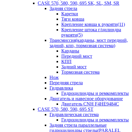
CASE 570, 580, 590, 695 SK, SL, SM, SR
Задняя стрела
Каретки
Тяги ковша
Крепление ковша к рукояти(11)
Крепление штока г/цилиндра
рукояти(5)
Трансмиссия(карданы, мост передний,
задний, кпп, тормозная система)
Карданы
Передний мост
КПП
Задний мост
Тормозная система
Нож
Передняя стрела
Гидравлика
Гидроцилиндры и ремкомплекты
Двигатель и навесное оборудование
Двигатель CNH F4HE9484C
CASE 570, 580, 590, 695 ST
Гидравлическая система
Гидроцилиндры и ремкомплекты
Задняя стрела параллельные
гидроцилиндры стрелы(PARALEL