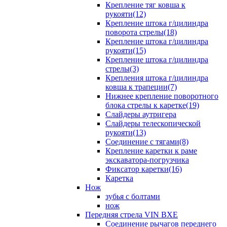
Крепление тяг ковша к
рукояти(12)
Крепление штока г/цилиндра
поворота стрелы(18)
Крепление штока г/цилиндра
рукояти(15)
Крепление штока г/цилиндра
стрелы(3)
Крепления штока г/цилиндра
ковша к трапеции(7)
Нижнее крепление поворотного
блока стрелы к каретке(19)
Слайдеры аутригера
Слайдеры телескопической
рукояти(13)
Соединение с тягами(8)
Крепление каретки к раме
экскаватора-погрузчика
Фиксатор каретки(16)
Каретка
Нож
зубья с болтами
нож
Передняя стрела VIN BXE
Cоединение рычагов переднего