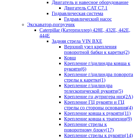
Двигатель и навесное оборудование
Двигатель CAT C7.1
Гидравлическая система
Гидравлический насос
Экскаватор-погрузчик
Caterpillar (Катерпиллер) 428E, 432E, 442E,
444E
Задняя стрела VIN BXE
Верхний узел крепления
поворотной бабки к каретке(2)
Ковш
Крепление г/цилиндра ковша к
рукояти(6)
Крепление г/цилиндра поворота
стрелы к каретке(1)
Крепление г/цилиндра
телескопической рукояти(5)
Крепление гц аутригера низ(2А)
Крепление ГЦ рукояти и ГЦ
стрелы со стороны основания(4)
Крепление ковша к рукояти(11)
Крепление ковша к трапеции(9)
Крепление стрелы к
поворотному блоку(17)
Крепление стрелы к рукояти(14)