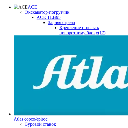
ACE
Экскаватор-погрузчик
ACE TLB95
Задняя стрела
Крепление стрелы к
поворотному блоку(17)
Atlas copco/epiroc
Буровой станок