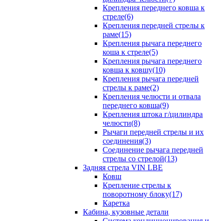
Крепления переднего ковша к
стреле(6)
Крепления передней стрелы к
раме(15)
Крепления рычага переднего
коша к стреле(5)
Крепления рычага переднего
ковша к ковшу(10)
Крепления рычага передней
стрелы к раме(2)
Крепления челюсти и отвала
переднего ковша(9)
Крепления штока г/цилиндра
челюсти(8)
Рычаги передней стрелы и их
соединения(3)
Соединение рычага передней
стрелы со стрелой(13)
Задняя стрела VIN LBE
Ковш
Крепление стрелы к
поворотному блоку(17)
Каретка
Кабина, кузовные детали
Система кондиционирования и