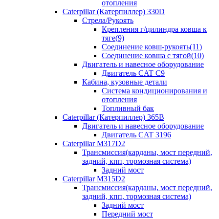
отопления
Caterpillar (Катерпиллер) 330D
Стрела/Рукоять
Крепления г/цилиндра ковша к
тяге(9)
Соединение ковш-рукоять(11)
Соединение ковша с тягой(10)
Двигатель и навесное оборудование
Двигатель CAT C9
Кабина, кузовные детали
Система кондиционирования и
отопления
Топливный бак
Caterpillar (Катерпиллер) 365B
Двигатель и навесное оборудование
Двигатель CAT 3196
Caterpillar M317D2
Трансмиссия(карданы, мост передний,
задний, кпп, тормозная система)
Задний мост
Caterpillar M315D2
Трансмиссия(карданы, мост передний,
задний, кпп, тормозная система)
Задний мост
Передний мост