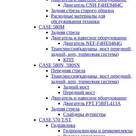
Двигатель CNH F4HE9484C
Задняя стрела старого образца
Расходные материалы для
обслуживания техники
CASE 580M
Задняя стрела
Двигатель и навесное оборудование
Двигатель NEF-F4HE0484G
Трансмиссия(карданы, мост передний,
задний, кпп, тормозная система)
КПП
CASE 580N, 590SN
Передняя стрела
Трансмиссия(карданы, мост передний,
задний, кпп, тормозная система)
Задний мост
Передний мост
Двигатель и навесное оборудование
Двигатель FPT F5BFL413A
Задняя стрела
Слайдеры аутригера
CASE 570 T/ST
Гидравлика
Гидроцилиндры и ремкомплекты