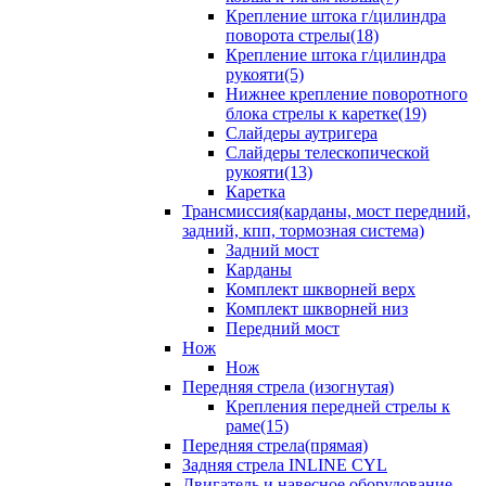
Крепление штока г/цилиндра
поворота стрелы(18)
Крепление штока г/цилиндра
рукояти(5)
Нижнее крепление поворотного
блока стрелы к каретке(19)
Слайдеры аутригера
Слайдеры телескопической
рукояти(13)
Каретка
Трансмиссия(карданы, мост передний,
задний, кпп, тормозная система)
Задний мост
Карданы
Комплект шкворней верх
Комплект шкворней низ
Передний мост
Нож
Нож
Передняя стрела (изогнутая)
Крепления передней стрелы к
раме(15)
Передняя стрела(прямая)
Задняя стрела INLINE CYL
Двигатель и навесное оборудование