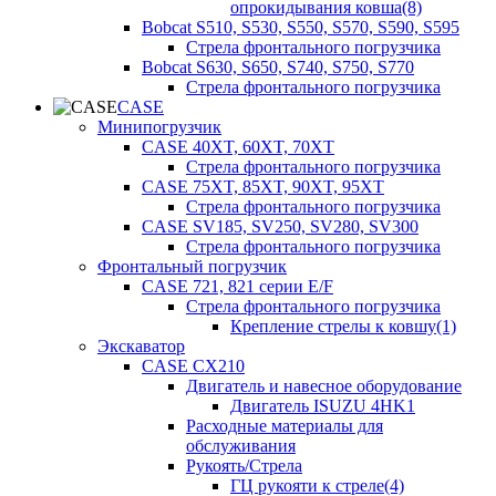
опрокидывания ковша(8)
Bobcat S510, S530, S550, S570, S590, S595
Стрела фронтального погрузчика
Bobcat S630, S650, S740, S750, S770
Стрела фронтального погрузчика
CASE
Минипогрузчик
CASE 40XT, 60XT, 70XT
Стрела фронтального погрузчика
CASE 75XT, 85XT, 90XT, 95XT
Стрела фронтального погрузчика
CASE SV185, SV250, SV280, SV300
Стрела фронтального погрузчика
Фронтальный погрузчик
CASE 721, 821 серии E/F
Стрела фронтального погрузчика
Крепление стрелы к ковшу(1)
Экскаватор
CASE CX210
Двигатель и навесное оборудование
Двигатель ISUZU 4HK1
Расходные материалы для
обслуживания
Рукоять/Стрела
ГЦ рукояти к стреле(4)