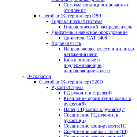
Система кондиционирования и
отопления
Caterpillar (Катерпиллер) D8R
Гидравлическая система
Гидравлический распределитель
Двигатель и навесное оборудование
Двигатель CAT 3406
Ходовая часть
Направляющее колесо и цилиндр
натяжения цепи
Катки опорные и
поддерживающие,
направляющие колеса
Экскаватор
Caterpillar (Катерпиллер) 320D
Рукоять/Стрела
ГЦ рукояти к стреле(4)
Крепление кронштейна ковша к
рукояти(8)
Палец ГЦ ковша к рукояти(7)
Соединение ГЦ рукояти к
рукояти(5)
Соединение ковш-рукоять(11)
Соединение ковша с тягой(10)
Соединение стрела-корпус(1)