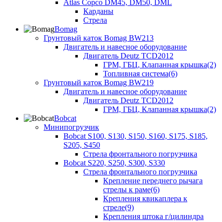
Atlas Copco DM45, DM50, DML
Карданы
Стрела
Bomag
Грунтовый каток Bomag BW213
Двигатель и навесное оборудование
Двигатель Deutz TCD2012
ГРМ, ГБЦ, Клапанная крышка(2)
Топливная система(6)
Грунтовый каток Bomag BW219
Двигатель и навесное оборудование
Двигатель Deutz TCD2012
ГРМ, ГБЦ, Клапанная крышка(2)
Bobcat
Минипогрузчик
Bobcat S100, S130, S150, S160, S175, S185,
S205, S450
Стрела фронтального погрузчика
Bobcat S220, S250, S300, S330
Стрела фронтального погрузчика
Крепление переднего рычага
стрелы к раме(6)
Крепления квикаплера к
стреле(9)
Крепления штока г/цилиндра