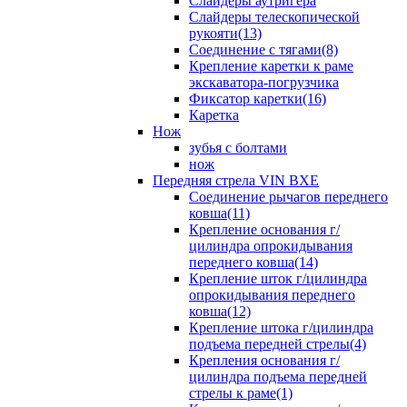
Слайдеры аутригера
Слайдеры телескопической
рукояти(13)
Соединение с тягами(8)
Крепление каретки к раме
экскаватора-погрузчика
Фиксатор каретки(16)
Каретка
Нож
зубья с болтами
нож
Передняя стрела VIN BXE
Cоединение рычагов переднего
ковша(11)
Крепление основания г/
цилиндра опрокидывания
переднего ковша(14)
Крепление шток г/цилиндра
опрокидывания переднего
ковша(12)
Крепление штока г/цилиндра
подъема передней стрелы(4)
Крепления основания г/
цилиндра подъема передней
стрелы к раме(1)