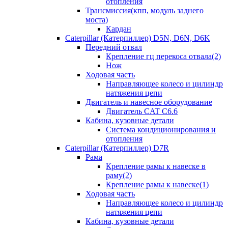
отопления
Трансмиссия(кпп, модуль заднего
моста)
Кардан
Caterpillar (Катерпиллер) D5N, D6N, D6K
Передний отвал
Крепление гц перекоса отвала(2)
Нож
Ходовая часть
Направляющее колесо и цилиндр
натяжения цепи
Двигатель и навесное оборудование
Двигатель CAT C6.6
Кабина, кузовные детали
Система кондиционирования и
отопления
Caterpillar (Катерпиллер) D7R
Рама
Крепление рамы к навеске в
раму(2)
Крепление рамы к навеске(1)
Ходовая часть
Направляющее колесо и цилиндр
натяжения цепи
Кабина, кузовные детали