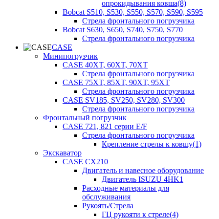
опрокидывания ковша(8)
Bobcat S510, S530, S550, S570, S590, S595
Стрела фронтального погрузчика
Bobcat S630, S650, S740, S750, S770
Стрела фронтального погрузчика
CASE
Минипогрузчик
CASE 40XT, 60XT, 70XT
Стрела фронтального погрузчика
CASE 75XT, 85XT, 90XT, 95XT
Стрела фронтального погрузчика
CASE SV185, SV250, SV280, SV300
Стрела фронтального погрузчика
Фронтальный погрузчик
CASE 721, 821 серии E/F
Стрела фронтального погрузчика
Крепление стрелы к ковшу(1)
Экскаватор
CASE CX210
Двигатель и навесное оборудование
Двигатель ISUZU 4HK1
Расходные материалы для
обслуживания
Рукоять/Стрела
ГЦ рукояти к стреле(4)