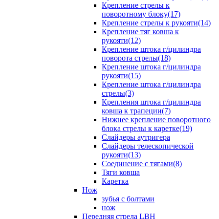
Крепление стрелы к
поворотному блоку(17)
Крепление стрелы к рукояти(14)
Крепление тяг ковша к
рукояти(12)
Крепление штока г/цилиндра
поворота стрелы(18)
Крепление штока г/цилиндра
рукояти(15)
Крепление штока г/цилиндра
стрелы(3)
Крепления штока г/цилиндра
ковша к трапеции(7)
Нижнее крепление поворотного
блока стрелы к каретке(19)
Слайдеры аутригера
Слайдеры телескопической
рукояти(13)
Соединение с тягами(8)
Тяги ковша
Каретка
Нож
зубья с болтами
нож
Передняя стрела LBH