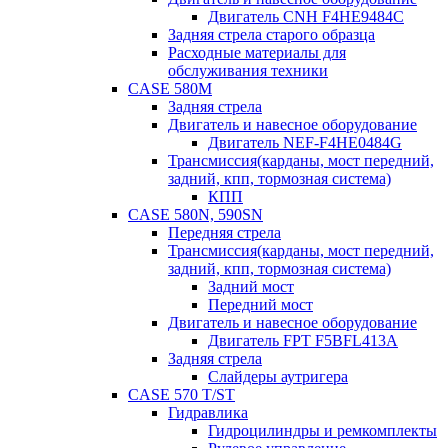
Двигатель CNH F4HE9484C
Задняя стрела старого образца
Расходные материалы для
обслуживания техники
CASE 580M
Задняя стрела
Двигатель и навесное оборудование
Двигатель NEF-F4HE0484G
Трансмиссия(карданы, мост передний,
задний, кпп, тормозная система)
КПП
CASE 580N, 590SN
Передняя стрела
Трансмиссия(карданы, мост передний,
задний, кпп, тормозная система)
Задний мост
Передний мост
Двигатель и навесное оборудование
Двигатель FPT F5BFL413A
Задняя стрела
Слайдеры аутригера
CASE 570 T/ST
Гидравлика
Гидроцилиндры и ремкомплекты