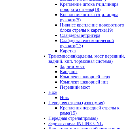
Крепление штока г/цилиндра
поворота стрелы(18)
Крепление штока г/цилиндра
рукояти(5)
Нижнее крепление поворотного
блока стрелы к каретке(19)
Слайдеры аутригера
Слайдеры телескопической
рукояти(13)
Каретка
Трансмиссия(карданы, мост передний,
задний, кпп, тормозная система)
Задний мост
Карданы
Комплект шкворней верх
Комплект шкворней низ
Передний мост
Нож
Нож
Передняя стрела (изогнутая)
Крепления передней стрелы к
раме(15)
Передняя стрела(прямая)
Задняя стрела INLINE CYL
Двигатель и навесное оборудование