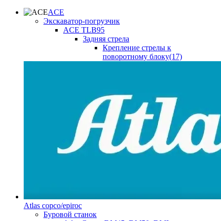
ACE
Экскаватор-погрузчик
ACE TLB95
Задняя стрела
Крепление стрелы к
поворотному блоку(17)
Atlas copco/epiroc
Буровой станок