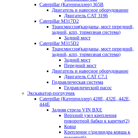
Caterpillar (Катерпиллер) 365B
Двигатель и навесное оборудование
Двигатель CAT 3196
Caterpillar M317D2
Трансмиссия(карданы, мост передний,
задний, кпп, тормозная система)
Задний мост
Caterpillar M315D2
Трансмиссия(карданы, мост передний,
задний, кпп, тормозная система)
Задний мост
Передний мост
Двигатель и навесное оборудование
Двигатель CAT C7.1
Гидравлическая система
Гидравлический насос
Экскаватор-погрузчик
Caterpillar (Катерпиллер) 428E, 432E, 442E,
444E
Задняя стрела VIN BXE
Верхний узел крепления
поворотной бабки к каретке(2)
Ковш
Крепление г/цилиндра ковша к
рукояти(6)