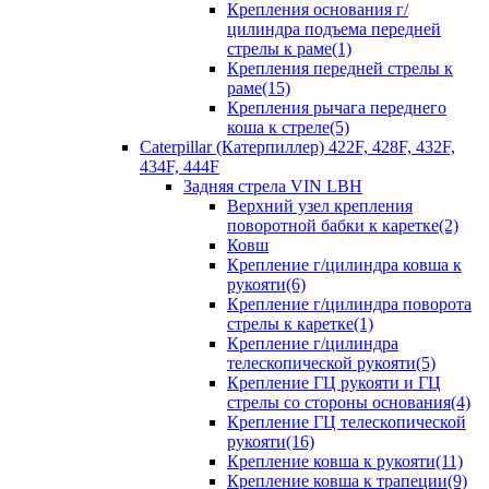
Крепления основания г/
цилиндра подъема передней
стрелы к раме(1)
Крепления передней стрелы к
раме(15)
Крепления рычага переднего
коша к стреле(5)
Caterpillar (Катерпиллер) 422F, 428F, 432F,
434F, 444F
Задняя стрела VIN LBH
Верхний узел крепления
поворотной бабки к каретке(2)
Ковш
Крепление г/цилиндра ковша к
рукояти(6)
Крепление г/цилиндра поворота
стрелы к каретке(1)
Крепление г/цилиндра
телескопической рукояти(5)
Крепление ГЦ рукояти и ГЦ
стрелы со стороны основания(4)
Крепление ГЦ телескопической
рукояти(16)
Крепление ковша к рукояти(11)
Крепление ковша к трапеции(9)