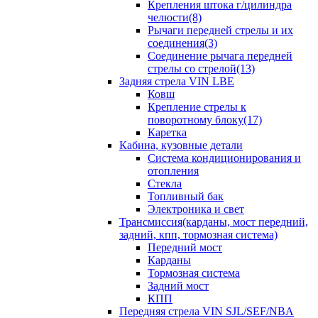
Крепления штока г/цилиндра
челюсти(8)
Рычаги передней стрелы и их
соединения(3)
Соединение рычага передней
стрелы со стрелой(13)
Задняя стрела VIN LBE
Ковш
Крепление стрелы к
поворотному блоку(17)
Каретка
Кабина, кузовные детали
Система кондиционирования и
отопления
Стекла
Топливный бак
Электроника и свет
Трансмиссия(карданы, мост передний,
задний, кпп, тормозная система)
Передний мост
Карданы
Тормозная система
Задний мост
КПП
Передняя стрела VIN SJL/SEF/NBA