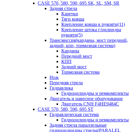
CASE 570, 580, 590, 695 SK, SL, SM, SR
Задняя стрела
Каретки
Тяги ковша
Крепление ковша к рукояти(11)
Крепление штока г/цилиндра
рукояти(5)
Трансмиссия(карданы, мост передний,
задний, кпп, тормозная система)
Карданы
Передний мост
КПП
Задний мост
Тормозная система
Нож
Передняя стрела
Гидравлика
Гидроцилиндры и ремкомплекты
Двигатель и навесное оборудование
Двигатель CNH F4HE9484C
CASE 570, 580, 590, 695 ST
Гидравлическая система
Гидроцилиндры и ремкомплекты
Задняя стрела параллельные
гидроцилиндры стрелы(PARALEL