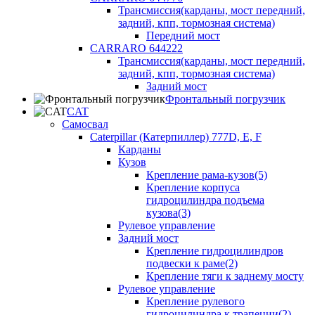
Трансмиссия(карданы, мост передний,
задний, кпп, тормозная система)
Передний мост
CARRARO 644222
Трансмиссия(карданы, мост передний,
задний, кпп, тормозная система)
Задний мост
Фронтальный погрузчик
CAT
Самосвал
Caterpillar (Катерпиллер) 777D, E, F
Карданы
Кузов
Крепление рама-кузов(5)
Крепление корпуса
гидроцилиндра подъема
кузова(3)
Рулевое управление
Задний мост
Крепление гидроцилиндров
подвески к раме(2)
Крепление тяги к заднему мосту
Рулевое управление
Крепление рулевого
гидроцилиндра к трапеции(2)