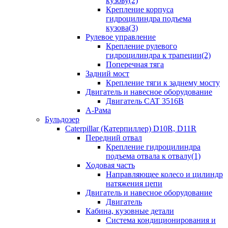
кузову(2)
Крепление корпуса
гидроцилиндра подъема
кузова(3)
Рулевое управление
Крепление рулевого
гидроцилиндра к трапеции(2)
Поперечная тяга
Задний мост
Крепление тяги к заднему мосту
Двигатель и навесное оборудование
Двигатель CAT 3516B
А-Рама
Бульдозер
Caterpillar (Катерпиллер) D10R, D11R
Передний отвал
Крепление гидроцилиндра
подъема отвала к отвалу(1)
Ходовая часть
Направляющее колесо и цилиндр
натяжения цепи
Двигатель и навесное оборудование
Двигатель
Кабина, кузовные детали
Система кондиционирования и