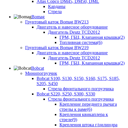
Atlas Copco DM45, DM50, DML
Карданы
Стрела
Bomag
Грунтовый каток Bomag BW213
Двигатель и навесное оборудование
Двигатель Deutz TCD2012
ГРМ, ГБЦ, Клапанная крышка(2)
Топливная система(6)
Грунтовый каток Bomag BW219
Двигатель и навесное оборудование
Двигатель Deutz TCD2012
ГРМ, ГБЦ, Клапанная крышка(2)
Bobcat
Минипогрузчик
Bobcat S100, S130, S150, S160, S175, S185,
S205, S450
Стрела фронтального погрузчика
Bobcat S220, S250, S300, S330
Стрела фронтального погрузчика
Крепление переднего рычага
стрелы к раме(6)
Крепления квикаплера к
стреле(9)
Крепления штока г/цилиндра