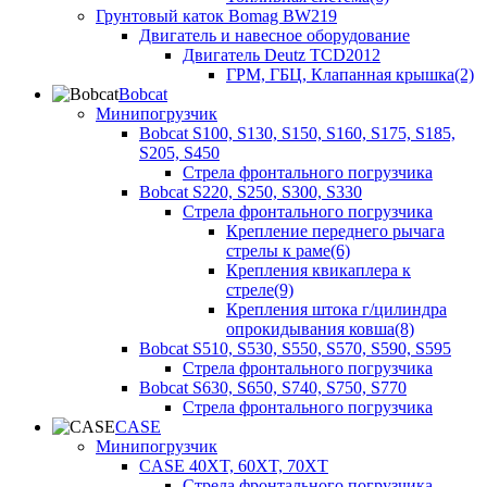
Грунтовый каток Bomag BW219
Двигатель и навесное оборудование
Двигатель Deutz TCD2012
ГРМ, ГБЦ, Клапанная крышка(2)
Bobcat
Минипогрузчик
Bobcat S100, S130, S150, S160, S175, S185,
S205, S450
Стрела фронтального погрузчика
Bobcat S220, S250, S300, S330
Стрела фронтального погрузчика
Крепление переднего рычага
стрелы к раме(6)
Крепления квикаплера к
стреле(9)
Крепления штока г/цилиндра
опрокидывания ковша(8)
Bobcat S510, S530, S550, S570, S590, S595
Стрела фронтального погрузчика
Bobcat S630, S650, S740, S750, S770
Стрела фронтального погрузчика
CASE
Минипогрузчик
CASE 40XT, 60XT, 70XT
Стрела фронтального погрузчика