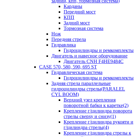
задний, кпп, тормозная система)
Карданы
Передний мост
КПП
Задний мост
Тормозная система
Нож
Передняя стрела
Гидравлика
Гидроцилиндры и ремкомплекты
Двигатель и навесное оборудование
Двигатель CNH F4HE9484C
CASE 570, 580, 590, 695 ST
Гидравлическая система
Гидроцилиндры и ремкомплекты
Задняя стрела параллельные
гидроцилиндры стрелы(PARALEL
CYL BOOM)
Верхний узел крепления
поворотной бабки к каретке(2)
Крепление г/цилиндра поворота
стрелы сверху и снизу(1)
Крепление г/цилиндра рукояти и
г/цилиндра стрелы(4)
Крепление г/цилиндра стрелы к