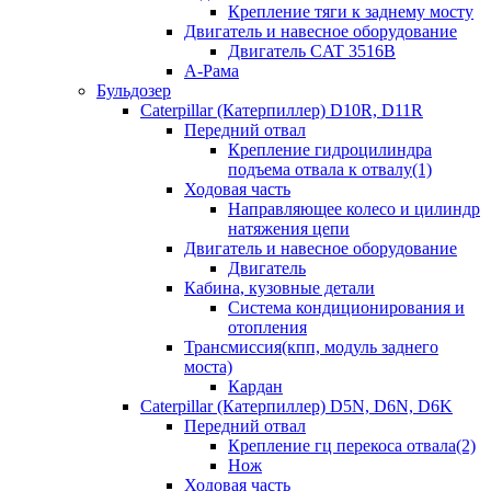
Крепление тяги к заднему мосту
Двигатель и навесное оборудование
Двигатель CAT 3516B
А-Рама
Бульдозер
Caterpillar (Катерпиллер) D10R, D11R
Передний отвал
Крепление гидроцилиндра
подъема отвала к отвалу(1)
Ходовая часть
Направляющее колесо и цилиндр
натяжения цепи
Двигатель и навесное оборудование
Двигатель
Кабина, кузовные детали
Система кондиционирования и
отопления
Трансмиссия(кпп, модуль заднего
моста)
Кардан
Caterpillar (Катерпиллер) D5N, D6N, D6K
Передний отвал
Крепление гц перекоса отвала(2)
Нож
Ходовая часть