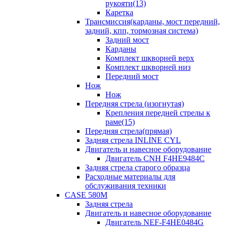
рукояти(13)
Каретка
Трансмиссия(карданы, мост передний,
задний, кпп, тормозная система)
Задний мост
Карданы
Комплект шкворней верх
Комплект шкворней низ
Передний мост
Нож
Нож
Передняя стрела (изогнутая)
Крепления передней стрелы к
раме(15)
Передняя стрела(прямая)
Задняя стрела INLINE CYL
Двигатель и навесное оборудование
Двигатель CNH F4HE9484C
Задняя стрела старого образца
Расходные материалы для
обслуживания техники
CASE 580M
Задняя стрела
Двигатель и навесное оборудование
Двигатель NEF-F4HE0484G