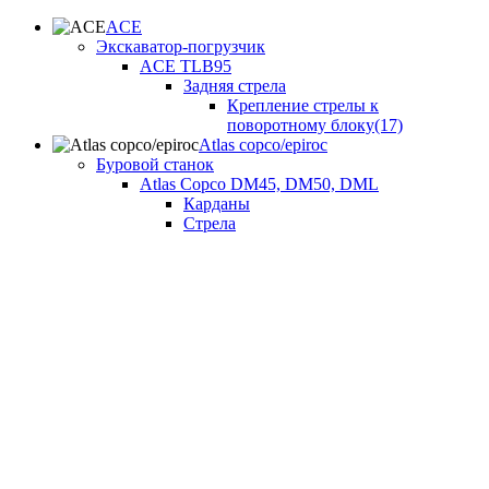
ACE
Экскаватор-погрузчик
ACE TLB95
Задняя стрела
Крепление стрелы к
поворотному блоку(17)
Atlas copco/epiroc
Буровой станок
Atlas Copco DM45, DM50, DML
Карданы
Стрела