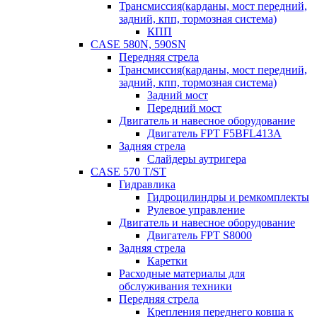
Трансмиссия(карданы, мост передний,
задний, кпп, тормозная система)
КПП
CASE 580N, 590SN
Передняя стрела
Трансмиссия(карданы, мост передний,
задний, кпп, тормозная система)
Задний мост
Передний мост
Двигатель и навесное оборудование
Двигатель FPT F5BFL413A
Задняя стрела
Слайдеры аутригера
CASE 570 T/ST
Гидравлика
Гидроцилиндры и ремкомплекты
Рулевое управление
Двигатель и навесное оборудование
Двигатель FPT S8000
Задняя стрела
Каретки
Расходные материалы для
обслуживания техники
Передняя стрела
Крепления переднего ковша к