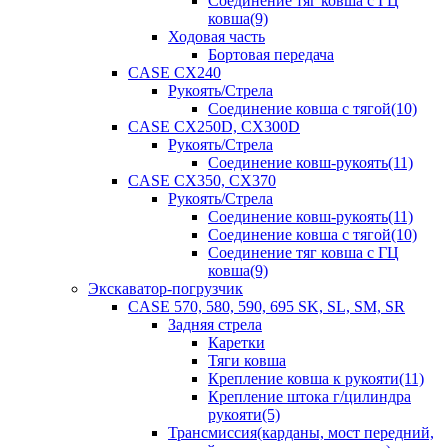
Соединение тяг ковша с ГЦ
ковша(9)
Ходовая часть
Бортовая передача
CASE CX240
Рукоять/Стрела
Соединение ковша с тягой(10)
CASE CX250D, CX300D
Рукоять/Стрела
Соединение ковш-рукоять(11)
CASE CX350, CX370
Рукоять/Стрела
Соединение ковш-рукоять(11)
Соединение ковша с тягой(10)
Соединение тяг ковша с ГЦ
ковша(9)
Экскаватор-погрузчик
CASE 570, 580, 590, 695 SK, SL, SM, SR
Задняя стрела
Каретки
Тяги ковша
Крепление ковша к рукояти(11)
Крепление штока г/цилиндра
рукояти(5)
Трансмиссия(карданы, мост передний,