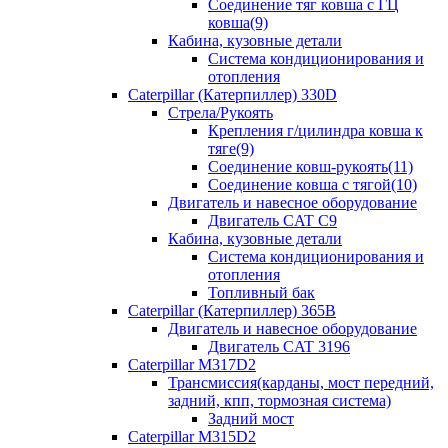
Соединение тяг ковша с ГЦ
ковша(9)
Кабина, кузовные детали
Система кондиционирования и
отопления
Caterpillar (Катерпиллер) 330D
Стрела/Рукоять
Крепления г/цилиндра ковша к
тяге(9)
Соединение ковш-рукоять(11)
Соединение ковша с тягой(10)
Двигатель и навесное оборудование
Двигатель CAT C9
Кабина, кузовные детали
Система кондиционирования и
отопления
Топливный бак
Caterpillar (Катерпиллер) 365B
Двигатель и навесное оборудование
Двигатель CAT 3196
Caterpillar M317D2
Трансмиссия(карданы, мост передний,
задний, кпп, тормозная система)
Задний мост
Caterpillar M315D2