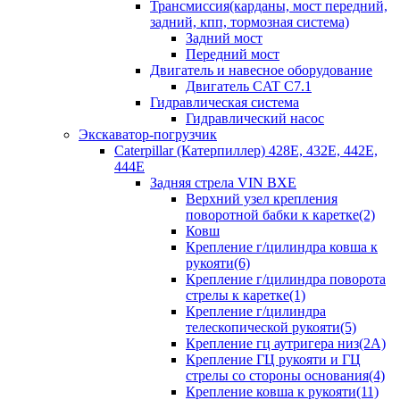
Трансмиссия(карданы, мост передний,
задний, кпп, тормозная система)
Задний мост
Передний мост
Двигатель и навесное оборудование
Двигатель CAT C7.1
Гидравлическая система
Гидравлический насос
Экскаватор-погрузчик
Caterpillar (Катерпиллер) 428E, 432E, 442E,
444E
Задняя стрела VIN BXE
Верхний узел крепления
поворотной бабки к каретке(2)
Ковш
Крепление г/цилиндра ковша к
рукояти(6)
Крепление г/цилиндра поворота
стрелы к каретке(1)
Крепление г/цилиндра
телескопической рукояти(5)
Крепление гц аутригера низ(2А)
Крепление ГЦ рукояти и ГЦ
стрелы со стороны основания(4)
Крепление ковша к рукояти(11)