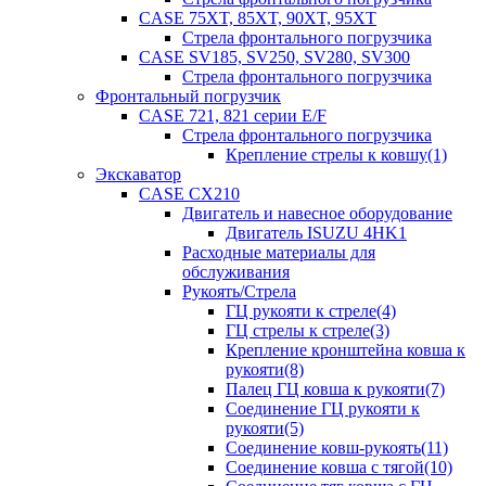
CASE 75XT, 85XT, 90XT, 95XT
Стрела фронтального погрузчика
CASE SV185, SV250, SV280, SV300
Стрела фронтального погрузчика
Фронтальный погрузчик
CASE 721, 821 серии E/F
Стрела фронтального погрузчика
Крепление стрелы к ковшу(1)
Экскаватор
CASE CX210
Двигатель и навесное оборудование
Двигатель ISUZU 4HK1
Расходные материалы для
обслуживания
Рукоять/Стрела
ГЦ рукояти к стреле(4)
ГЦ стрелы к стреле(3)
Крепление кронштейна ковша к
рукояти(8)
Палец ГЦ ковша к рукояти(7)
Соединение ГЦ рукояти к
рукояти(5)
Соединение ковш-рукоять(11)
Соединение ковша с тягой(10)