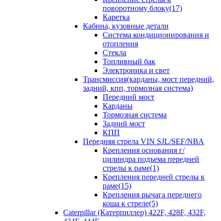
поворотному блоку(17)
Каретка
Кабина, кузовные детали
Система кондиционирования и
отопления
Стекла
Топливный бак
Электроника и свет
Трансмиссия(карданы, мост передний,
задний, кпп, тормозная система)
Передний мост
Карданы
Тормозная система
Задний мост
КПП
Передняя стрела VIN SJL/SEF/NBA
Крепления основания г/
цилиндра подъема передней
стрелы к раме(1)
Крепления передней стрелы к
раме(15)
Крепления рычага переднего
коша к стреле(5)
Caterpillar (Катерпиллер) 422F, 428F, 432F,