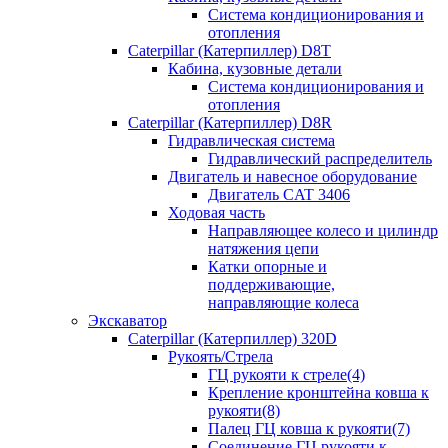
Система кондиционирования и
отопления
Caterpillar (Катерпиллер) D8T
Кабина, кузовные детали
Система кондиционирования и
отопления
Caterpillar (Катерпиллер) D8R
Гидравлическая система
Гидравлический распределитель
Двигатель и навесное оборудование
Двигатель CAT 3406
Ходовая часть
Направляющее колесо и цилиндр
натяжения цепи
Катки опорные и
поддерживающие,
направляющие колеса
Экскаватор
Caterpillar (Катерпиллер) 320D
Рукоять/Стрела
ГЦ рукояти к стреле(4)
Крепление кронштейна ковша к
рукояти(8)
Палец ГЦ ковша к рукояти(7)
Соединение ГЦ рукояти к