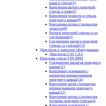
коша к стреле(5)
Крепления рычага передней
стрелы к раме(2)
Крепления челюсти и отвала
переднего ковша(9)
Крепления штока г/цилиндра
челюсти(8)
Рычаги передней стрелы и их
соединения(3)
Соединение рычага передней
стрелы со стрелой(13)
Двигатель и навесное оборудование
Двигатель CAT C4.4
Передняя стрела VIN DPH
Cоединение рычагов переднего
ковша(11)
Крепление основания г/
цилиндра опрокидывания
переднего ковша(14)
Крепление шток г/цилиндра
опрокидывания переднего
ковша(12)
Крепление штока г/цилиндра
подъема передней стрелы(4)
Крепления основания г/