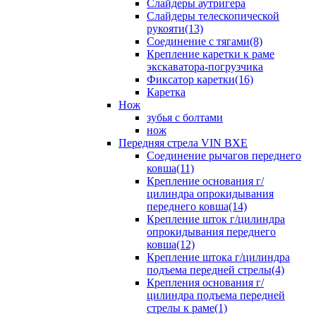
Слайдеры аутригера
Слайдеры телескопической
рукояти(13)
Соединение с тягами(8)
Крепление каретки к раме
экскаватора-погрузчика
Фиксатор каретки(16)
Каретка
Нож
зубья с болтами
нож
Передняя стрела VIN BXE
Cоединение рычагов переднего
ковша(11)
Крепление основания г/
цилиндра опрокидывания
переднего ковша(14)
Крепление шток г/цилиндра
опрокидывания переднего
ковша(12)
Крепление штока г/цилиндра
подъема передней стрелы(4)
Крепления основания г/
цилиндра подъема передней
стрелы к раме(1)