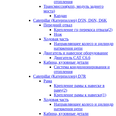
отопления
Трансмиссия(кпп, модуль заднего
моста)
Кардан
Caterpillar (Катерпиллер) D5N, D6N, D6K
Передний отвал
Крепление гц перекоса отвала(2)
Нож
Ходовая часть
Направляющее колесо и цилиндр
натяжения цепи
Двигатель и навесное оборудование
Двигатель CAT C6.6
Кабина, кузовные детали
Система кондиционирования и
отопления
Caterpillar (Катерпиллер) D7R
Рама
Крепление рамы к навеске в
раму(2)
Крепление рамы к навеске(1)
Ходовая часть
Направляющее колесо и цилиндр
натяжения цепи
Кабина, кузовные детали