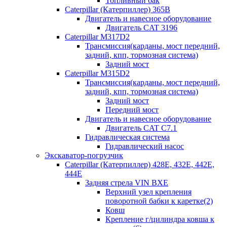
Топливный бак
Caterpillar (Катерпиллер) 365B
Двигатель и навесное оборудование
Двигатель CAT 3196
Caterpillar M317D2
Трансмиссия(карданы, мост передний,
задний, кпп, тормозная система)
Задний мост
Caterpillar M315D2
Трансмиссия(карданы, мост передний,
задний, кпп, тормозная система)
Задний мост
Передний мост
Двигатель и навесное оборудование
Двигатель CAT C7.1
Гидравлическая система
Гидравлический насос
Экскаватор-погрузчик
Caterpillar (Катерпиллер) 428E, 432E, 442E,
444E
Задняя стрела VIN BXE
Верхний узел крепления
поворотной бабки к каретке(2)
Ковш
Крепление г/цилиндра ковша к