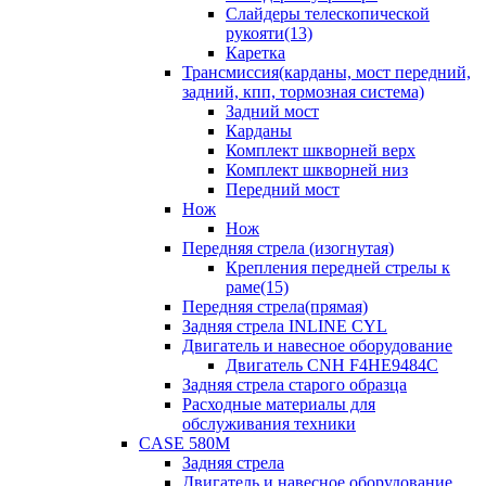
Слайдеры телескопической
рукояти(13)
Каретка
Трансмиссия(карданы, мост передний,
задний, кпп, тормозная система)
Задний мост
Карданы
Комплект шкворней верх
Комплект шкворней низ
Передний мост
Нож
Нож
Передняя стрела (изогнутая)
Крепления передней стрелы к
раме(15)
Передняя стрела(прямая)
Задняя стрела INLINE CYL
Двигатель и навесное оборудование
Двигатель CNH F4HE9484C
Задняя стрела старого образца
Расходные материалы для
обслуживания техники
CASE 580M
Задняя стрела
Двигатель и навесное оборудование