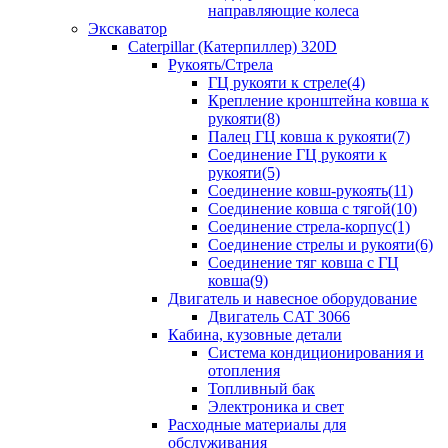
направляющие колеса
Экскаватор
Caterpillar (Катерпиллер) 320D
Рукоять/Стрела
ГЦ рукояти к стреле(4)
Крепление кронштейна ковша к
рукояти(8)
Палец ГЦ ковша к рукояти(7)
Соединение ГЦ рукояти к
рукояти(5)
Соединение ковш-рукоять(11)
Соединение ковша с тягой(10)
Соединение стрела-корпус(1)
Соединение стрелы и рукояти(6)
Соединение тяг ковша с ГЦ
ковша(9)
Двигатель и навесное оборудование
Двигатель CAT 3066
Кабина, кузовные детали
Система кондиционирования и
отопления
Топливный бак
Электроника и свет
Расходные материалы для
обслуживания