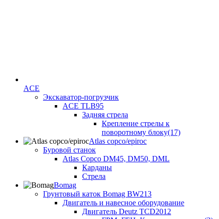
ACE
Экскаватор-погрузчик
ACE TLB95
Задняя стрела
Крепление стрелы к
поворотному блоку(17)
Atlas copco/epiroc
Буровой станок
Atlas Copco DM45, DM50, DML
Карданы
Стрела
Bomag
Грунтовый каток Bomag BW213
Двигатель и навесное оборудование
Двигатель Deutz TCD2012