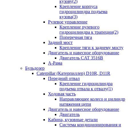
кузову(2)
Крепление корпуса
гидроцилиндра подъема
кузова(3)
Рулевое управление
Крепление рулевого
гидроцилиндра к трапеции(2)
Поперечная тяга
Задний мост
Крепление тяги к заднему мосту
Двигатель и навесное оборудование
Двигатель CAT 3516B
А-Рама
Бульдозер
Caterpillar (Катерпиллер) D10R, D11R
Передний отвал
Крепление гидроцилиндра
подъема отвала к отвалу(1)
Ходовая часть
Направляющее колесо и цилиндр
натяжения цепи
Двигатель и навесное оборудование
Двигатель
Кабина, кузовные детали
Система кондиционирования и