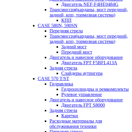
Двигатель NEF-F4HE0484G
Трансмиссия(карданы, мост передний,
задний, кпп, тормозная система)
КПП
CASE 580N, 590SN
Передняя стрела
Трансмиссия(карданы, мост передний,
задний, кпп, тормозная система)
Задний мост
Передний мост
Двигатель и навесное оборудование
Двигатель FPT F5BFL413A
Задняя стрела
Слайдеры аутригера
CASE 570 T/ST
Гидравлика
Гидроцилиндры и ремкомплекты
Рулевое управление
Двигатель и навесное оборудование
Двигатель FPT S8000
Задняя стрела
Каретки
Расходные материалы для
обслуживания техники
Передняя стрела