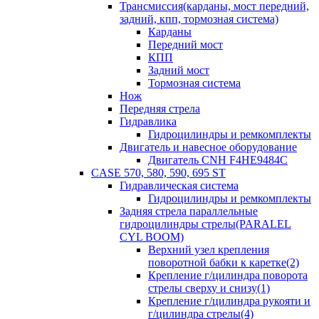
Трансмиссия(карданы, мост передний,
задний, кпп, тормозная система)
Карданы
Передний мост
КПП
Задний мост
Тормозная система
Нож
Передняя стрела
Гидравлика
Гидроцилиндры и ремкомплекты
Двигатель и навесное оборудование
Двигатель CNH F4HE9484C
CASE 570, 580, 590, 695 ST
Гидравлическая система
Гидроцилиндры и ремкомплекты
Задняя стрела параллельные
гидроцилиндры стрелы(PARALEL
CYL BOOM)
Верхний узел крепления
поворотной бабки к каретке(2)
Крепление г/цилиндра поворота
стрелы сверху и снизу(1)
Крепление г/цилиндра рукояти и
г/цилиндра стрелы(4)