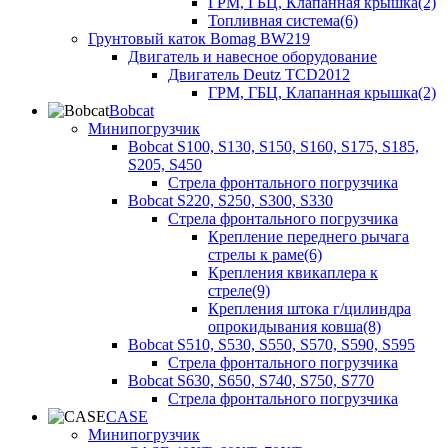
ГРМ, ГБЦ, Клапанная крышка(2)
Топливная система(6)
Грунтовый каток Bomag BW219
Двигатель и навесное оборудование
Двигатель Deutz TCD2012
ГРМ, ГБЦ, Клапанная крышка(2)
Bobcat
Минипогрузчик
Bobcat S100, S130, S150, S160, S175, S185,
S205, S450
Стрела фронтального погрузчика
Bobcat S220, S250, S300, S330
Стрела фронтального погрузчика
Крепление переднего рычага
стрелы к раме(6)
Крепления квикаплера к
стреле(9)
Крепления штока г/цилиндра
опрокидывания ковша(8)
Bobcat S510, S530, S550, S570, S590, S595
Стрела фронтального погрузчика
Bobcat S630, S650, S740, S750, S770
Стрела фронтального погрузчика
CASE
Минипогрузчик