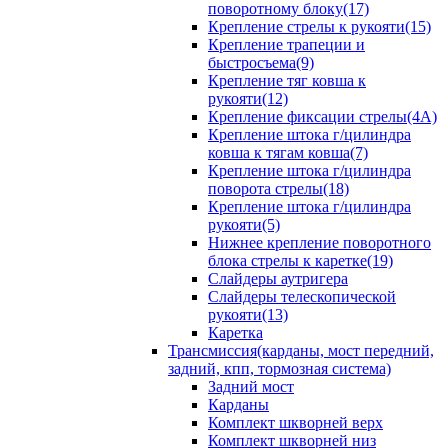
поворотному блоку(17)
Крепление стрелы к рукояти(15)
Крепление трапеции и
быстросъема(9)
Крепление тяг ковша к
рукояти(12)
Крепление фиксации стрелы(4A)
Крепление штока г/цилиндра
ковша к тягам ковша(7)
Крепление штока г/цилиндра
поворота стрелы(18)
Крепление штока г/цилиндра
рукояти(5)
Нижнее крепление поворотного
блока стрелы к каретке(19)
Слайдеры аутригера
Слайдеры телескопической
рукояти(13)
Каретка
Трансмиссия(карданы, мост передний,
задний, кпп, тормозная система)
Задний мост
Карданы
Комплект шкворней верх
Комплект шкворней низ