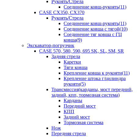
Рукоять/Стрела
Соединение ковш-рукоять(11)
CASE CX350, CX370
Рукоять/Стрела
Соединение ковш-рукоять(11)
Соединение ковша с тягой(10)
Соединение тяг ковша с ГЦ
ковша(9)
Экскаватор-погрузчик
CASE 570, 580, 590, 695 SK, SL, SM, SR
Задняя стрела
Каретки
Тяги ковша
Крепление ковша к рукояти(11)
Крепление штока г/цилиндра
рукояти(5)
Трансмиссия(карданы, мост передний,
задний, кпп, тормозная система)
Карданы
Передний мост
КПП
Задний мост
Тормозная система
Нож
Передняя стрела