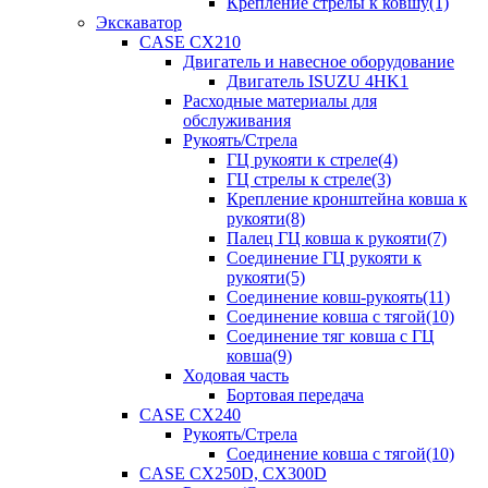
Крепление стрелы к ковшу(1)
Экскаватор
CASE CX210
Двигатель и навесное оборудование
Двигатель ISUZU 4HK1
Расходные материалы для
обслуживания
Рукоять/Стрела
ГЦ рукояти к стреле(4)
ГЦ стрелы к стреле(3)
Крепление кронштейна ковша к
рукояти(8)
Палец ГЦ ковша к рукояти(7)
Соединение ГЦ рукояти к
рукояти(5)
Соединение ковш-рукоять(11)
Соединение ковша с тягой(10)
Соединение тяг ковша с ГЦ
ковша(9)
Ходовая часть
Бортовая передача
CASE CX240
Рукоять/Стрела
Соединение ковша с тягой(10)
CASE CX250D, CX300D