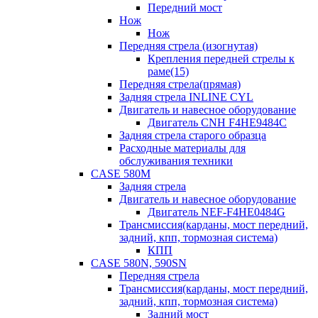
Передний мост
Нож
Нож
Передняя стрела (изогнутая)
Крепления передней стрелы к
раме(15)
Передняя стрела(прямая)
Задняя стрела INLINE CYL
Двигатель и навесное оборудование
Двигатель CNH F4HE9484C
Задняя стрела старого образца
Расходные материалы для
обслуживания техники
CASE 580M
Задняя стрела
Двигатель и навесное оборудование
Двигатель NEF-F4HE0484G
Трансмиссия(карданы, мост передний,
задний, кпп, тормозная система)
КПП
CASE 580N, 590SN
Передняя стрела
Трансмиссия(карданы, мост передний,
задний, кпп, тормозная система)
Задний мост