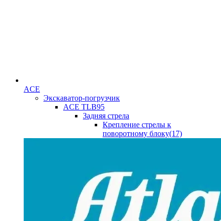
ACE
Экскаватор-погрузчик
ACE TLB95
Задняя стрела
Крепление стрелы к
поворотному блоку(17)