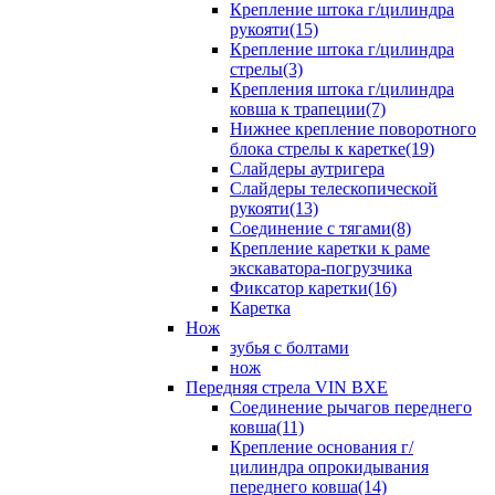
Крепление штока г/цилиндра
рукояти(15)
Крепление штока г/цилиндра
стрелы(3)
Крепления штока г/цилиндра
ковша к трапеции(7)
Нижнее крепление поворотного
блока стрелы к каретке(19)
Слайдеры аутригера
Слайдеры телескопической
рукояти(13)
Соединение с тягами(8)
Крепление каретки к раме
экскаватора-погрузчика
Фиксатор каретки(16)
Каретка
Нож
зубья с болтами
нож
Передняя стрела VIN BXE
Cоединение рычагов переднего
ковша(11)
Крепление основания г/
цилиндра опрокидывания
переднего ковша(14)