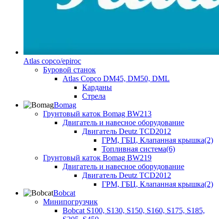
Atlas copco/epiroc
Буровой станок
Atlas Copco DM45, DM50, DML
Карданы
Стрела
Bomag
Грунтовый каток Bomag BW213
Двигатель и навесное оборудование
Двигатель Deutz TCD2012
ГРМ, ГБЦ, Клапанная крышка(2)
Топливная система(6)
Грунтовый каток Bomag BW219
Двигатель и навесное оборудование
Двигатель Deutz TCD2012
ГРМ, ГБЦ, Клапанная крышка(2)
Bobcat
Минипогрузчик
Bobcat S100, S130, S150, S160, S175, S185,