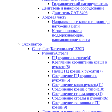
Гидравлический распределитель
Двигатель и навесное оборудование
Двигатель CAT 3406
Ходовая часть
Направляющее колесо и цилиндр
натяжения цепи
Катки опорные и
поддерживающие,
направляющие колеса
Экскаватор
Caterpillar (Катерпиллер) 320D
Рукоять/Стрела
ГЦ рукояти к стреле(4)
Крепление кронштейна ковша к
рукояти(8)
Палец ГЦ ковша к рукояти(7)
Соединение ГЦ рукояти к
рукояти(5)
Соединение ковш-рукоять(11)
Соединение ковша с тягой(10)
Соединение стрела-корпус(1)
Соединение стрелы и рукояти(6)
Соединение тяг ковша с ГЦ
ковша(9)
Двигатель и навесное оборудование