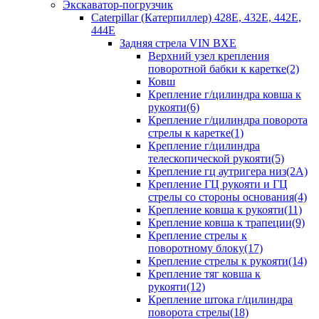
Экскаватор-погрузчик
Caterpillar (Катерпиллер) 428E, 432E, 442E,
444E
Задняя стрела VIN BXE
Верхний узел крепления
поворотной бабки к каретке(2)
Ковш
Крепление г/цилиндра ковша к
рукояти(6)
Крепление г/цилиндра поворота
стрелы к каретке(1)
Крепление г/цилиндра
телескопической рукояти(5)
Крепление гц аутригера низ(2А)
Крепление ГЦ рукояти и ГЦ
стрелы со стороны основания(4)
Крепление ковша к рукояти(11)
Крепление ковша к трапеции(9)
Крепление стрелы к
поворотному блоку(17)
Крепление стрелы к рукояти(14)
Крепление тяг ковша к
рукояти(12)
Крепление штока г/цилиндра
поворота стрелы(18)