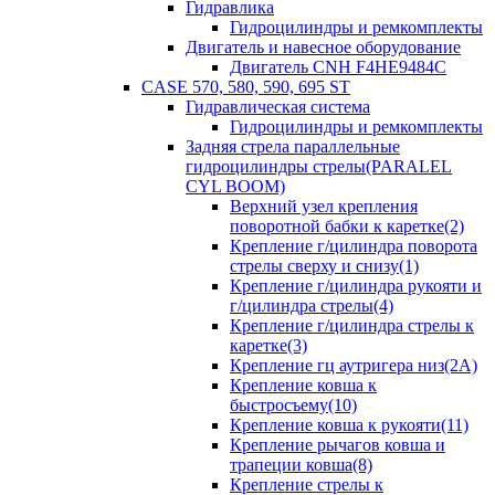
Гидравлика
Гидроцилиндры и ремкомплекты
Двигатель и навесное оборудование
Двигатель CNH F4HE9484C
CASE 570, 580, 590, 695 ST
Гидравлическая система
Гидроцилиндры и ремкомплекты
Задняя стрела параллельные
гидроцилиндры стрелы(PARALEL
CYL BOOM)
Верхний узел крепления
поворотной бабки к каретке(2)
Крепление г/цилиндра поворота
стрелы сверху и снизу(1)
Крепление г/цилиндра рукояти и
г/цилиндра стрелы(4)
Крепление г/цилиндра стрелы к
каретке(3)
Крепление гц аутригера низ(2А)
Крепление ковша к
быстросъему(10)
Крепление ковша к рукояти(11)
Крепление рычагов ковша и
трапеции ковша(8)
Крепление стрелы к