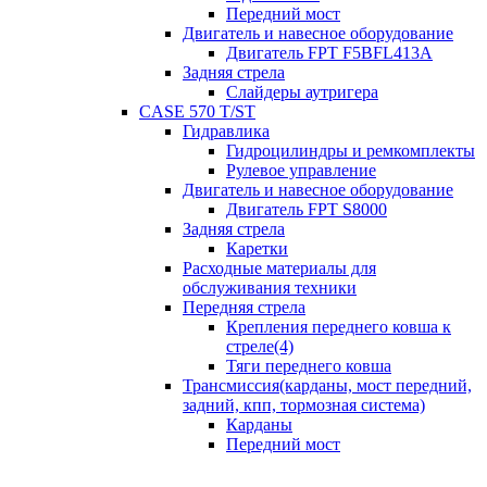
Передний мост
Двигатель и навесное оборудование
Двигатель FPT F5BFL413A
Задняя стрела
Слайдеры аутригера
CASE 570 T/ST
Гидравлика
Гидроцилиндры и ремкомплекты
Рулевое управление
Двигатель и навесное оборудование
Двигатель FPT S8000
Задняя стрела
Каретки
Расходные материалы для
обслуживания техники
Передняя стрела
Крепления переднего ковша к
стреле(4)
Тяги переднего ковша
Трансмиссия(карданы, мост передний,
задний, кпп, тормозная система)
Карданы
Передний мост