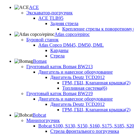
ACE
Экскаватор-погрузчик
ACE TLB95
Задняя стрела
Крепление стрелы к поворотному 
Atlas copco/epiroc
Буровой станок
Atlas Copco DM45, DM50, DML
Карданы
Стрела
Bomag
Грунтовый каток Bomag BW213
Двигатель и навесное оборудование
Двигатель Deutz TCD2012
ГРМ, ГБЦ, Клапанная крышка(2)
Топливная система(6)
Грунтовый каток Bomag BW219
Двигатель и навесное оборудование
Двигатель Deutz TCD2012
ГРМ, ГБЦ, Клапанная крышка(2)
Bobcat
Минипогрузчик
Bobcat S100, S130, S150, S160, S175, S185, S2
Стрела фронтального погрузчика