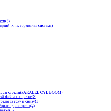
яти(5)
дний, кпп, тормозная система)
линдры стрелы(PARALEL CYL BOOM)
й бабки к каретке(2)
релы сверху и снизу(1)
/цилиндра стрелы(4)
ретке(3)