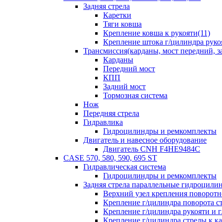
Задняя стрела
Каретки
Тяги ковша
Крепление ковша к рукояти(11)
Крепление штока г/цилиндра руко
Трансмиссия(карданы, мост передний, за
Карданы
Передний мост
КПП
Задний мост
Тормозная система
Нож
Передняя стрела
Гидравлика
Гидроцилиндры и ремкомплекты
Двигатель и навесное оборудование
Двигатель CNH F4HE9484C
CASE 570, 580, 590, 695 ST
Гидравлическая система
Гидроцилиндры и ремкомплекты
Задняя стрела параллельные гидроци
Верхний узел крепления поворотно
Крепление г/цилиндра поворота ст
Крепление г/цилиндра рукояти и г
Крепление г/цилиндра стрелы к ка