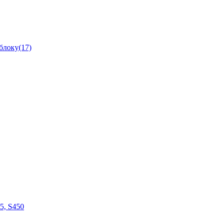
блоку(17)
05, S450