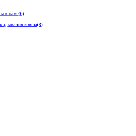
ы к раме(6)
окидывания ковша(8)