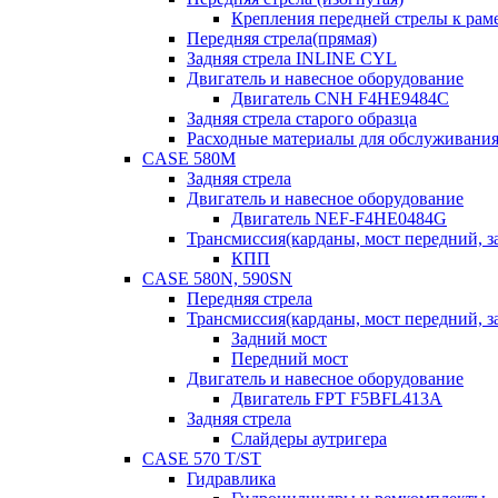
Крепления передней стрелы к раме
Передняя стрела(прямая)
Задняя стрела INLINE CYL
Двигатель и навесное оборудование
Двигатель CNH F4HE9484C
Задняя стрела старого образца
Расходные материалы для обслуживания
CASE 580M
Задняя стрела
Двигатель и навесное оборудование
Двигатель NEF-F4HE0484G
Трансмиссия(карданы, мост передний, за
КПП
CASE 580N, 590SN
Передняя стрела
Трансмиссия(карданы, мост передний, за
Задний мост
Передний мост
Двигатель и навесное оборудование
Двигатель FPT F5BFL413A
Задняя стрела
Слайдеры аутригера
CASE 570 T/ST
Гидравлика