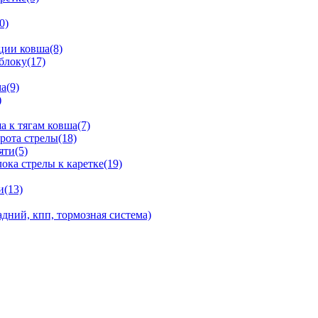
0)
ции ковша(8)
блоку(17)
а(9)
)
 к тягам ковша(7)
рота стрелы(18)
яти(5)
ка стрелы к каретке(19)
и(13)
дний, кпп, тормозная система)