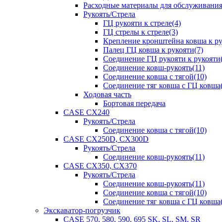
Расходные материалы для обслуживани
Рукоять/Стрела
ГЦ рукояти к стреле(4)
ГЦ стрелы к стреле(3)
Крепление кронштейна ковша к ру
Палец ГЦ ковша к рукояти(7)
Соединение ГЦ рукояти к рукояти(
Соединение ковш-рукоять(11)
Соединение ковша с тягой(10)
Соединение тяг ковша с ГЦ ковша(
Ходовая часть
Бортовая передача
CASE CX240
Рукоять/Стрела
Соединение ковша с тягой(10)
CASE CX250D, CX300D
Рукоять/Стрела
Соединение ковш-рукоять(11)
CASE CX350, CX370
Рукоять/Стрела
Соединение ковш-рукоять(11)
Соединение ковша с тягой(10)
Соединение тяг ковша с ГЦ ковша(
Экскаватор-погрузчик
CASE 570, 580, 590, 695 SK, SL, SM, SR