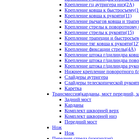
Крепление гц аутригера низ(2А)
Крепление ковша к быстросъему(1
Крепление ковша к рукояти(11)
Крепление рычагов ковша и трапе
Крепление стрелы к поворотному 
Крепление стрелы к рукояти(15)
Крепление трапеции и быстросъем
Крепление тяг ковша к рукояти(12
Крепление фиксации стрелы(4A)
Крепление штока г/цилиндра ковша
Крепление штока г/цилиндра пово
Крепление штока г/цилиндра руко
Нижнее крепление поворотного бло
Слайдеры аутригера
Слайдеры телескопической рукоят
Каретка
Трансмиссия(карданы, мост передний, за
Задний мост
Карданы
Комплект шкворней верх
Комплект шкворней низ
Передний мост
Нож
Нож
Передняя стрела (изогнутая)