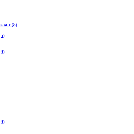
я
кояти(8)
5)
9)
9)