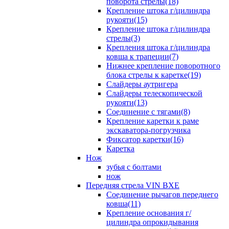
поворота стрелы(18)
Крепление штока г/цилиндра
рукояти(15)
Крепление штока г/цилиндра
стрелы(3)
Крепления штока г/цилиндра
ковша к трапеции(7)
Нижнее крепление поворотного
блока стрелы к каретке(19)
Слайдеры аутригера
Слайдеры телескопической
рукояти(13)
Соединение с тягами(8)
Крепление каретки к раме
экскаватора-погрузчика
Фиксатор каретки(16)
Каретка
Нож
зубья с болтами
нож
Передняя стрела VIN BXE
Cоединение рычагов переднего
ковша(11)
Крепление основания г/
цилиндра опрокидывания