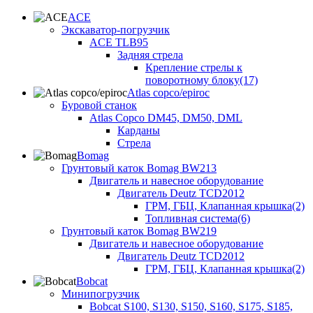
ACE
Экскаватор-погрузчик
ACE TLB95
Задняя стрела
Крепление стрелы к
поворотному блоку(17)
Atlas copco/epiroc
Буровой станок
Atlas Copco DM45, DM50, DML
Карданы
Стрела
Bomag
Грунтовый каток Bomag BW213
Двигатель и навесное оборудование
Двигатель Deutz TCD2012
ГРМ, ГБЦ, Клапанная крышка(2)
Топливная система(6)
Грунтовый каток Bomag BW219
Двигатель и навесное оборудование
Двигатель Deutz TCD2012
ГРМ, ГБЦ, Клапанная крышка(2)
Bobcat
Минипогрузчик
Bobcat S100, S130, S150, S160, S175, S185,