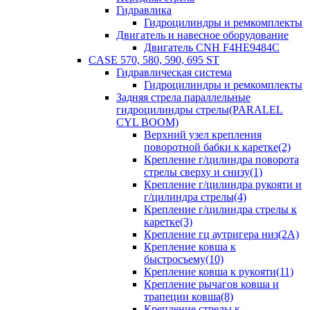
Гидравлика
Гидроцилиндры и ремкомплекты
Двигатель и навесное оборудование
Двигатель CNH F4HE9484C
CASE 570, 580, 590, 695 ST
Гидравлическая система
Гидроцилиндры и ремкомплекты
Задняя стрела параллельные
гидроцилиндры стрелы(PARALEL
CYL BOOM)
Верхний узел крепления
поворотной бабки к каретке(2)
Крепление г/цилиндра поворота
стрелы сверху и снизу(1)
Крепление г/цилиндра рукояти и
г/цилиндра стрелы(4)
Крепление г/цилиндра стрелы к
каретке(3)
Крепление гц аутригера низ(2А)
Крепление ковша к
быстросъему(10)
Крепление ковша к рукояти(11)
Крепление рычагов ковша и
трапеции ковша(8)
Крепление стрелы к