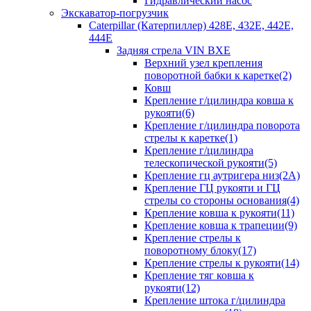
Гидравлический насос
Экскаватор-погрузчик
Caterpillar (Катерпиллер) 428E, 432E, 442E,
444E
Задняя стрела VIN BXE
Верхний узел крепления
поворотной бабки к каретке(2)
Ковш
Крепление г/цилиндра ковша к
рукояти(6)
Крепление г/цилиндра поворота
стрелы к каретке(1)
Крепление г/цилиндра
телескопической рукояти(5)
Крепление гц аутригера низ(2А)
Крепление ГЦ рукояти и ГЦ
стрелы со стороны основания(4)
Крепление ковша к рукояти(11)
Крепление ковша к трапеции(9)
Крепление стрелы к
поворотному блоку(17)
Крепление стрелы к рукояти(14)
Крепление тяг ковша к
рукояти(12)
Крепление штока г/цилиндра