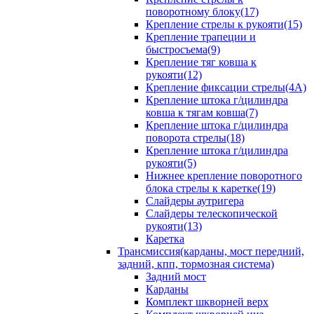
поворотному блоку(17)
Крепление стрелы к рукояти(15)
Крепление трапеции и
быстросъема(9)
Крепление тяг ковша к
рукояти(12)
Крепление фиксации стрелы(4A)
Крепление штока г/цилиндра
ковша к тягам ковша(7)
Крепление штока г/цилиндра
поворота стрелы(18)
Крепление штока г/цилиндра
рукояти(5)
Нижнее крепление поворотного
блока стрелы к каретке(19)
Слайдеры аутригера
Слайдеры телескопической
рукояти(13)
Каретка
Трансмиссия(карданы, мост передний,
задний, кпп, тормозная система)
Задний мост
Карданы
Комплект шкворней верх