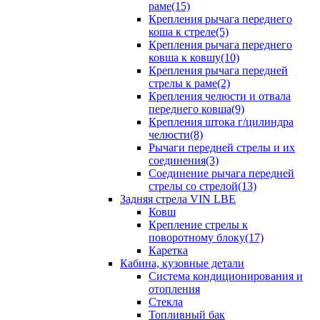
раме(15)
Крепления рычага переднего
коша к стреле(5)
Крепления рычага переднего
ковша к ковшу(10)
Крепления рычага передней
стрелы к раме(2)
Крепления челюсти и отвала
переднего ковша(9)
Крепления штока г/цилиндра
челюсти(8)
Рычаги передней стрелы и их
соединения(3)
Соединение рычага передней
стрелы со стрелой(13)
Задняя стрела VIN LBE
Ковш
Крепление стрелы к
поворотному блоку(17)
Каретка
Кабина, кузовные детали
Система кондиционирования и
отопления
Стекла
Топливный бак