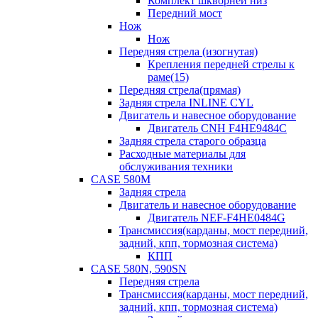
Комплект шкворней низ
Передний мост
Нож
Нож
Передняя стрела (изогнутая)
Крепления передней стрелы к
раме(15)
Передняя стрела(прямая)
Задняя стрела INLINE CYL
Двигатель и навесное оборудование
Двигатель CNH F4HE9484C
Задняя стрела старого образца
Расходные материалы для
обслуживания техники
CASE 580M
Задняя стрела
Двигатель и навесное оборудование
Двигатель NEF-F4HE0484G
Трансмиссия(карданы, мост передний,
задний, кпп, тормозная система)
КПП
CASE 580N, 590SN
Передняя стрела
Трансмиссия(карданы, мост передний,
задний, кпп, тормозная система)