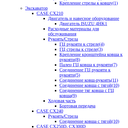
Крепление стрелы к ковшу(1)
Экскаватор
CASE CX210
Двигатель и навесное оборудование
Двигатель ISUZU 4HK1
Расходные материалы для
обслуживания
Рукоять/Стрела
ГЦ рукояти к стреле(4)
ГЦ стрелы к стреле(3)
Крепление кронштейна ковша к
рукояти(8)
Палец ГЦ ковша к рукояти(7)
Соединение ГЦ рукояти к
рукояти(5)
Соединение ковш-рукоять(11)
Соединение ковша с тягой(10)
Соединение тяг ковша с ГЦ
ковша(9)
Ходовая часть
Бортовая передача
CASE CX240
Рукоять/Стрела
Соединение ковша с тягой(10)
CASE CX250D, CX300D