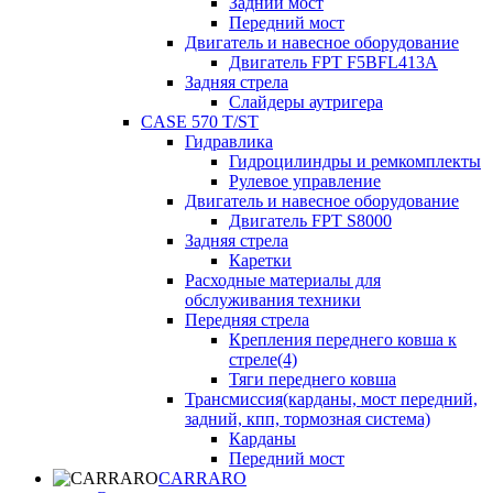
Задний мост
Передний мост
Двигатель и навесное оборудование
Двигатель FPT F5BFL413A
Задняя стрела
Слайдеры аутригера
CASE 570 T/ST
Гидравлика
Гидроцилиндры и ремкомплекты
Рулевое управление
Двигатель и навесное оборудование
Двигатель FPT S8000
Задняя стрела
Каретки
Расходные материалы для
обслуживания техники
Передняя стрела
Крепления переднего ковша к
стреле(4)
Тяги переднего ковша
Трансмиссия(карданы, мост передний,
задний, кпп, тормозная система)
Карданы
Передний мост
CARRARO