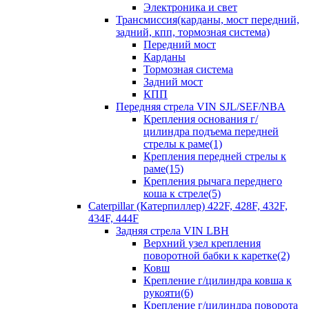
Электроника и свет
Трансмиссия(карданы, мост передний,
задний, кпп, тормозная система)
Передний мост
Карданы
Тормозная система
Задний мост
КПП
Передняя стрела VIN SJL/SEF/NBA
Крепления основания г/
цилиндра подъема передней
стрелы к раме(1)
Крепления передней стрелы к
раме(15)
Крепления рычага переднего
коша к стреле(5)
Caterpillar (Катерпиллер) 422F, 428F, 432F,
434F, 444F
Задняя стрела VIN LBH
Верхний узел крепления
поворотной бабки к каретке(2)
Ковш
Крепление г/цилиндра ковша к
рукояти(6)
Крепление г/цилиндра поворота