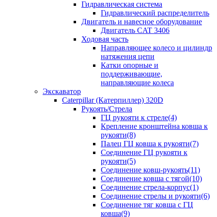
Гидравлическая система
Гидравлический распределитель
Двигатель и навесное оборудование
Двигатель CAT 3406
Ходовая часть
Направляющее колесо и цилиндр
натяжения цепи
Катки опорные и
поддерживающие,
направляющие колеса
Экскаватор
Caterpillar (Катерпиллер) 320D
Рукоять/Стрела
ГЦ рукояти к стреле(4)
Крепление кронштейна ковша к
рукояти(8)
Палец ГЦ ковша к рукояти(7)
Соединение ГЦ рукояти к
рукояти(5)
Соединение ковш-рукоять(11)
Соединение ковша с тягой(10)
Соединение стрела-корпус(1)
Соединение стрелы и рукояти(6)
Соединение тяг ковша с ГЦ
ковша(9)