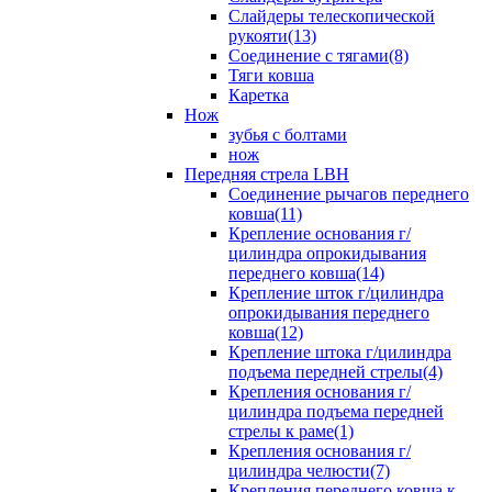
Слайдеры телескопической
рукояти(13)
Соединение с тягами(8)
Тяги ковша
Каретка
Нож
зубья с болтами
нож
Передняя стрела LBH
Cоединение рычагов переднего
ковша(11)
Крепление основания г/
цилиндра опрокидывания
переднего ковша(14)
Крепление шток г/цилиндра
опрокидывания переднего
ковша(12)
Крепление штока г/цилиндра
подъема передней стрелы(4)
Крепления основания г/
цилиндра подъема передней
стрелы к раме(1)
Крепления основания г/
цилиндра челюсти(7)
Крепления переднего ковша к