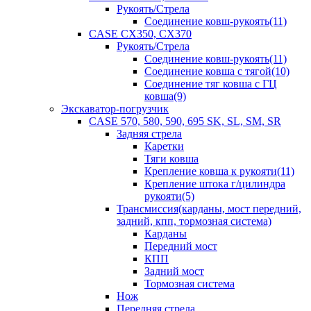
Рукоять/Стрела
Соединение ковш-рукоять(11)
CASE CX350, CX370
Рукоять/Стрела
Соединение ковш-рукоять(11)
Соединение ковша с тягой(10)
Соединение тяг ковша с ГЦ
ковша(9)
Экскаватор-погрузчик
CASE 570, 580, 590, 695 SK, SL, SM, SR
Задняя стрела
Каретки
Тяги ковша
Крепление ковша к рукояти(11)
Крепление штока г/цилиндра
рукояти(5)
Трансмиссия(карданы, мост передний,
задний, кпп, тормозная система)
Карданы
Передний мост
КПП
Задний мост
Тормозная система
Нож
Передняя стрела