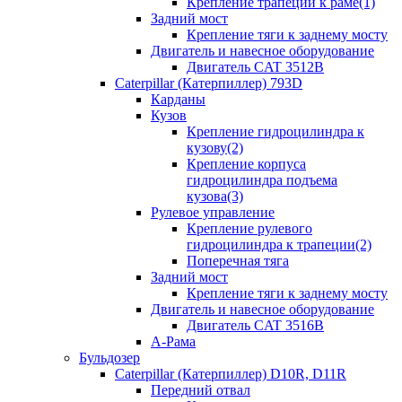
Крепление трапеции к раме(1)
Задний мост
Крепление тяги к заднему мосту
Двигатель и навесное оборудование
Двигатель CAT 3512B
Caterpillar (Катерпиллер) 793D
Карданы
Кузов
Крепление гидроцилиндра к
кузову(2)
Крепление корпуса
гидроцилиндра подъема
кузова(3)
Рулевое управление
Крепление рулевого
гидроцилиндра к трапеции(2)
Поперечная тяга
Задний мост
Крепление тяги к заднему мосту
Двигатель и навесное оборудование
Двигатель CAT 3516B
А-Рама
Бульдозер
Caterpillar (Катерпиллер) D10R, D11R
Передний отвал