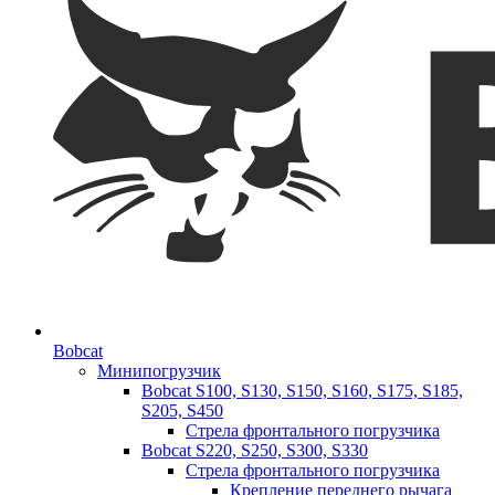
Bobcat
Минипогрузчик
Bobcat S100, S130, S150, S160, S175, S185,
S205, S450
Стрела фронтального погрузчика
Bobcat S220, S250, S300, S330
Стрела фронтального погрузчика
Крепление переднего рычага