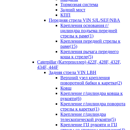
Тормозная система
Задний мост
КПП
Передняя стрела VIN SJL/SEF/NBA
Крепления основания г/
цилиндра подъема передней
стрелы к раме(1)
Крепления передней стрелы к
раме(15)
Крепления рычага переднего
коша к стреле(5)
Caterpillar (Катерпиллер) 422F, 428F, 432F,
434F, 444F
Задняя стрела VIN LBH
Верхний узел крепления
поворотной бабки к каретке(2)
Ковш
Крепление г/цилиндра ковша к
рукояти(6)
Крепление г/цилиндра поворота
стрелы к каретке(1)
Крепление г/цилиндра
телескопической рукояти(5)
Крепление ГЦ рукояти и ГЦ
стрелы со стороны основания(4)