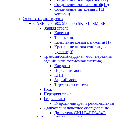
Соединение ковша с тягой(10)
Соединение тяг ковша с ГЦ
ковша(9)
Экскаватор-погрузчик
CASE 570, 580, 590, 695 SK, SL, SM, SR
Задняя стрела
Каретки
Тяги ковша
Крепление ковша к рукояти(11)
Крепление штока г/цилиндра
рукояти(5)
Трансмиссия(карданы, мост передний,
задний, кпп, тормозная система)
Карданы
Передний мост
КПП
Задний мост
Тормозная система
Нож
Передняя стрела
Гидравлика
Гидроцилиндры и ремкомплекты
Двигатель и навесное оборудование
Двигатель CNH F4HE9484C