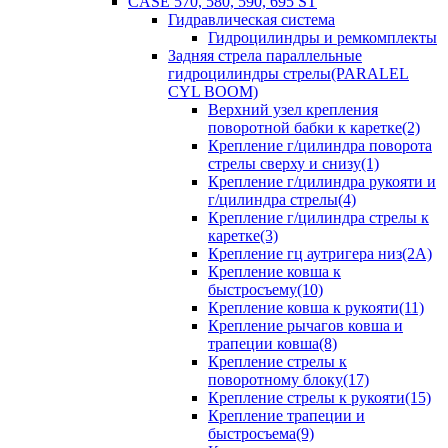
CASE 570, 580, 590, 695 ST
Гидравлическая система
Гидроцилиндры и ремкомплекты
Задняя стрела параллельные
гидроцилиндры стрелы(PARALEL
CYL BOOM)
Верхний узел крепления
поворотной бабки к каретке(2)
Крепление г/цилиндра поворота
стрелы сверху и снизу(1)
Крепление г/цилиндра рукояти и
г/цилиндра стрелы(4)
Крепление г/цилиндра стрелы к
каретке(3)
Крепление гц аутригера низ(2А)
Крепление ковша к
быстросъему(10)
Крепление ковша к рукояти(11)
Крепление рычагов ковша и
трапеции ковша(8)
Крепление стрелы к
поворотному блоку(17)
Крепление стрелы к рукояти(15)
Крепление трапеции и
быстросъема(9)