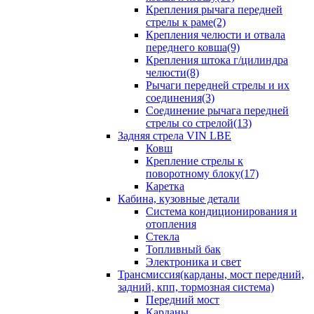
Крепления рычага передней
стрелы к раме(2)
Крепления челюсти и отвала
переднего ковша(9)
Крепления штока г/цилиндра
челюсти(8)
Рычаги передней стрелы и их
соединения(3)
Соединение рычага передней
стрелы со стрелой(13)
Задняя стрела VIN LBE
Ковш
Крепление стрелы к
поворотному блоку(17)
Каретка
Кабина, кузовные детали
Система кондиционирования и
отопления
Стекла
Топливный бак
Электроника и свет
Трансмиссия(карданы, мост передний,
задний, кпп, тормозная система)
Передний мост
Карданы