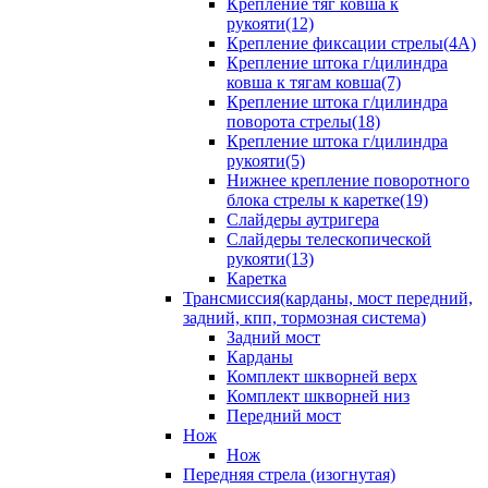
Крепление тяг ковша к
рукояти(12)
Крепление фиксации стрелы(4A)
Крепление штока г/цилиндра
ковша к тягам ковша(7)
Крепление штока г/цилиндра
поворота стрелы(18)
Крепление штока г/цилиндра
рукояти(5)
Нижнее крепление поворотного
блока стрелы к каретке(19)
Слайдеры аутригера
Слайдеры телескопической
рукояти(13)
Каретка
Трансмиссия(карданы, мост передний,
задний, кпп, тормозная система)
Задний мост
Карданы
Комплект шкворней верх
Комплект шкворней низ
Передний мост
Нож
Нож
Передняя стрела (изогнутая)