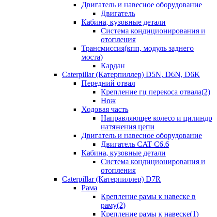
Двигатель и навесное оборудование
Двигатель
Кабина, кузовные детали
Система кондиционирования и
отопления
Трансмиссия(кпп, модуль заднего
моста)
Кардан
Caterpillar (Катерпиллер) D5N, D6N, D6K
Передний отвал
Крепление гц перекоса отвала(2)
Нож
Ходовая часть
Направляющее колесо и цилиндр
натяжения цепи
Двигатель и навесное оборудование
Двигатель CAT C6.6
Кабина, кузовные детали
Система кондиционирования и
отопления
Caterpillar (Катерпиллер) D7R
Рама
Крепление рамы к навеске в
раму(2)
Крепление рамы к навеске(1)