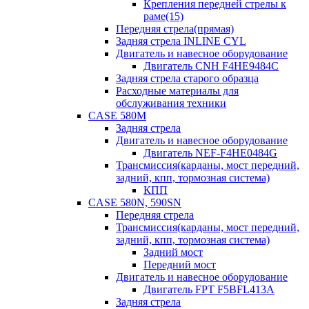
Крепления передней стрелы к
раме(15)
Передняя стрела(прямая)
Задняя стрела INLINE CYL
Двигатель и навесное оборудование
Двигатель CNH F4HE9484C
Задняя стрела старого образца
Расходные материалы для
обслуживания техники
CASE 580M
Задняя стрела
Двигатель и навесное оборудование
Двигатель NEF-F4HE0484G
Трансмиссия(карданы, мост передний,
задний, кпп, тормозная система)
КПП
CASE 580N, 590SN
Передняя стрела
Трансмиссия(карданы, мост передний,
задний, кпп, тормозная система)
Задний мост
Передний мост
Двигатель и навесное оборудование
Двигатель FPT F5BFL413A
Задняя стрела