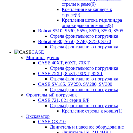
стрелы к раме(6)
Крепления квикаплера к
стреле(9)
Крепления штока г/цилиндра
опрокидывания ковша(8)
Bobcat S510, S530, S550, S570, S590, S595
Стрела фронтального погрузчика
Bobcat S630, S650, S740, S750, S770
Стрела фронтального погрузчика
CASE
Минипогрузчик
CASE 40XT, 60XT, 70XT
Стрела фронтального погрузчика
CASE 75XT, 85XT, 90XT, 95XT
Стрела фронтального погрузчика
CASE SV185, SV250, SV280, SV300
Стрела фронтального погрузчика
Фронтальный погрузчик
CASE 721, 821 серии E/F
Стрела фронтального погрузчика
Крепление стрелы к ковшу(1)
Экскаватор
CASE CX210
Двигатель и навесное оборудование
Двигатель ISUZU 4HK1