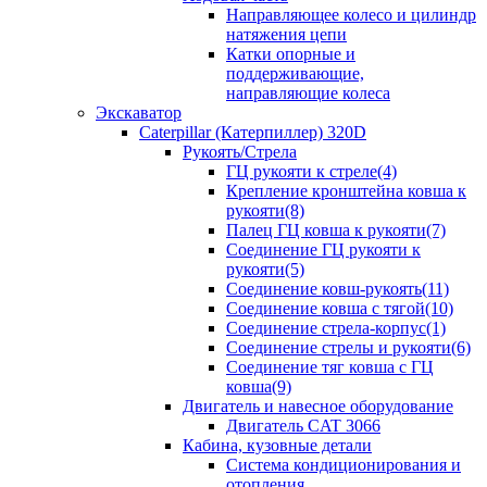
Направляющее колесо и цилиндр
натяжения цепи
Катки опорные и
поддерживающие,
направляющие колеса
Экскаватор
Caterpillar (Катерпиллер) 320D
Рукоять/Стрела
ГЦ рукояти к стреле(4)
Крепление кронштейна ковша к
рукояти(8)
Палец ГЦ ковша к рукояти(7)
Соединение ГЦ рукояти к
рукояти(5)
Соединение ковш-рукоять(11)
Соединение ковша с тягой(10)
Соединение стрела-корпус(1)
Соединение стрелы и рукояти(6)
Соединение тяг ковша с ГЦ
ковша(9)
Двигатель и навесное оборудование
Двигатель CAT 3066
Кабина, кузовные детали
Система кондиционирования и
отопления