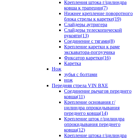
Крепления штока г/цилиндра
ковша к трапеции(7)
Нижнее крепление поворотного
блока стрелы к каретке(19)
Слайдеры аутригера
Слайдеры телескопической
рукояти(13)
Соединение с тягами(8)
Крепление каретки к раме
экскаватора-погрузчика
Фиксатор каретки(16)
Каретка
Нож
зубья с болтами
нож
Передняя стрела VIN BXE
Cоединение рычагов переднего
ковша(11)
Крепление основания г/
цилиндра опрокидывания
переднего ковша(14)
Крепление шток г/цилиндра
опрокидывания переднего
ковша(12)
Крепление штока г/цилиндра