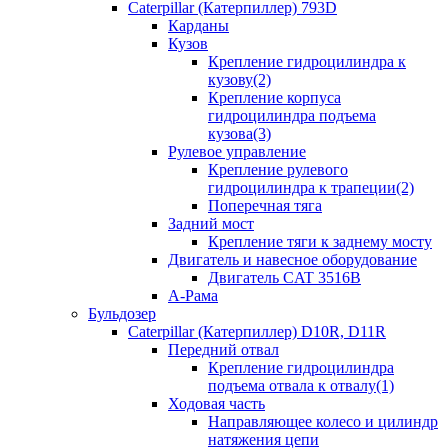
Caterpillar (Катерпиллер) 793D
Карданы
Кузов
Крепление гидроцилиндра к
кузову(2)
Крепление корпуса
гидроцилиндра подъема
кузова(3)
Рулевое управление
Крепление рулевого
гидроцилиндра к трапеции(2)
Поперечная тяга
Задний мост
Крепление тяги к заднему мосту
Двигатель и навесное оборудование
Двигатель CAT 3516B
А-Рама
Бульдозер
Caterpillar (Катерпиллер) D10R, D11R
Передний отвал
Крепление гидроцилиндра
подъема отвала к отвалу(1)
Ходовая часть
Направляющее колесо и цилиндр
натяжения цепи