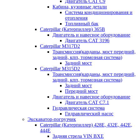
Двигатель CAT C9
Кабина, кузовные детали
Система кондиционирования и
отопления
Топливный бак
Caterpillar (Катерпиллер) 365B
Двигатель и навесное оборудование
Двигатель CAT 3196
Caterpillar M317D2
Трансмиссия(карданы, мост передний,
задний, кпп, тормозная система)
Задний мост
Caterpillar M315D2
Трансмиссия(карданы, мост передний,
задний, кпп, тормозная система)
Задний мост
Передний мост
Двигатель и навесное оборудование
Двигатель CAT C7.1
Гидравлическая система
Гидравлический насос
Экскаватор-погрузчик
Caterpillar (Катерпиллер) 428E, 432E, 442E,
444E
Задняя стрела VIN BXE