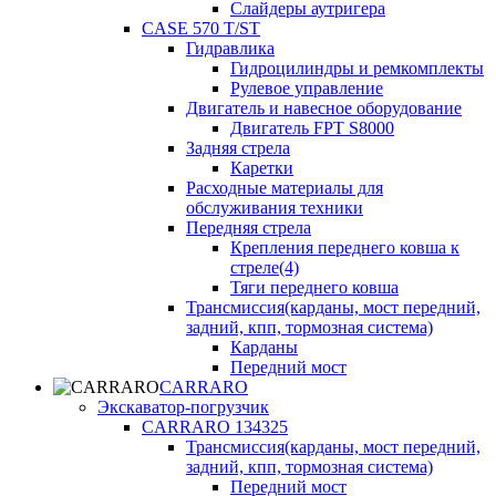
Слайдеры аутригера
CASE 570 T/ST
Гидравлика
Гидроцилиндры и ремкомплекты
Рулевое управление
Двигатель и навесное оборудование
Двигатель FPT S8000
Задняя стрела
Каретки
Расходные материалы для
обслуживания техники
Передняя стрела
Крепления переднего ковша к
стреле(4)
Тяги переднего ковша
Трансмиссия(карданы, мост передний,
задний, кпп, тормозная система)
Карданы
Передний мост
CARRARO
Экскаватор-погрузчик
CARRARO 134325
Трансмиссия(карданы, мост передний,
задний, кпп, тормозная система)
Передний мост