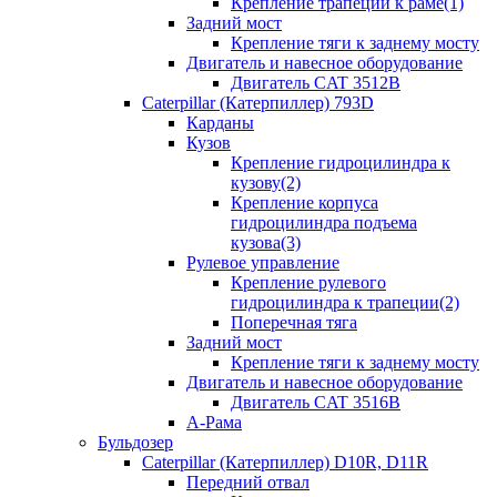
Крепление трапеции к раме(1)
Задний мост
Крепление тяги к заднему мосту
Двигатель и навесное оборудование
Двигатель CAT 3512B
Caterpillar (Катерпиллер) 793D
Карданы
Кузов
Крепление гидроцилиндра к
кузову(2)
Крепление корпуса
гидроцилиндра подъема
кузова(3)
Рулевое управление
Крепление рулевого
гидроцилиндра к трапеции(2)
Поперечная тяга
Задний мост
Крепление тяги к заднему мосту
Двигатель и навесное оборудование
Двигатель CAT 3516B
А-Рама
Бульдозер
Caterpillar (Катерпиллер) D10R, D11R
Передний отвал