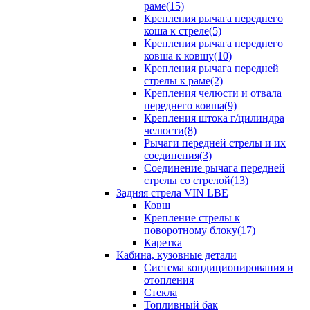
раме(15)
Крепления рычага переднего
коша к стреле(5)
Крепления рычага переднего
ковша к ковшу(10)
Крепления рычага передней
стрелы к раме(2)
Крепления челюсти и отвала
переднего ковша(9)
Крепления штока г/цилиндра
челюсти(8)
Рычаги передней стрелы и их
соединения(3)
Соединение рычага передней
стрелы со стрелой(13)
Задняя стрела VIN LBE
Ковш
Крепление стрелы к
поворотному блоку(17)
Каретка
Кабина, кузовные детали
Система кондиционирования и
отопления
Стекла
Топливный бак