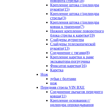
поворота стрелы(18)
Крепление штока г/цилиндра
рукояти(15)
Крепление штока г/цилиндра
стрелы(3)
Крепления штока г/цилиндра
ковша к трапеции(7)
Нижнее крепление поворотного
блока стрелы к каретке(19)
Слайдеры аутригера
Слайдеры телескопической
рукояти(13)
Соединение с тягами(8)
Крепление каретки к раме
экскаватора-погрузчика
Фиксатор каретки(16)
Каретка
Нож
зубья с болтами
нож
Передняя стрела VIN BXE
Cоединение рычагов переднего
ковша(11)
Крепление основания г/
цилиндра опрокидывания