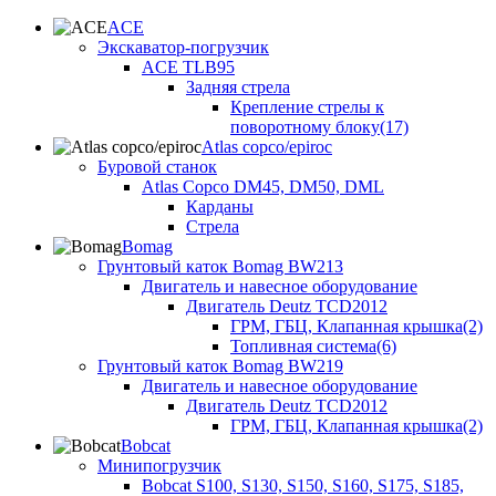
ACE
Экскаватор-погрузчик
ACE TLB95
Задняя стрела
Крепление стрелы к
поворотному блоку(17)
Atlas copco/epiroc
Буровой станок
Atlas Copco DM45, DM50, DML
Карданы
Стрела
Bomag
Грунтовый каток Bomag BW213
Двигатель и навесное оборудование
Двигатель Deutz TCD2012
ГРМ, ГБЦ, Клапанная крышка(2)
Топливная система(6)
Грунтовый каток Bomag BW219
Двигатель и навесное оборудование
Двигатель Deutz TCD2012
ГРМ, ГБЦ, Клапанная крышка(2)
Bobcat
Минипогрузчик
Bobcat S100, S130, S150, S160, S175, S185,