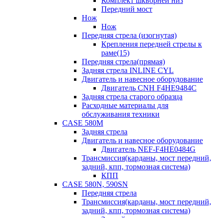
Комплект шкворней низ
Передний мост
Нож
Нож
Передняя стрела (изогнутая)
Крепления передней стрелы к
раме(15)
Передняя стрела(прямая)
Задняя стрела INLINE CYL
Двигатель и навесное оборудование
Двигатель CNH F4HE9484C
Задняя стрела старого образца
Расходные материалы для
обслуживания техники
CASE 580M
Задняя стрела
Двигатель и навесное оборудование
Двигатель NEF-F4HE0484G
Трансмиссия(карданы, мост передний,
задний, кпп, тормозная система)
КПП
CASE 580N, 590SN
Передняя стрела
Трансмиссия(карданы, мост передний,
задний, кпп, тормозная система)