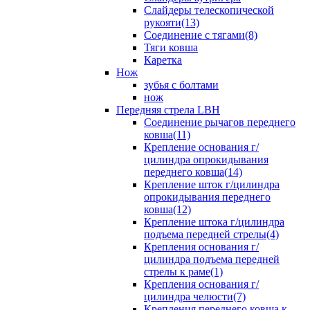
Слайдеры телескопической
рукояти(13)
Соединение с тягами(8)
Тяги ковша
Каретка
Нож
зубья с болтами
нож
Передняя стрела LBH
Cоединение рычагов переднего
ковша(11)
Крепление основания г/
цилиндра опрокидывания
переднего ковша(14)
Крепление шток г/цилиндра
опрокидывания переднего
ковша(12)
Крепление штока г/цилиндра
подъема передней стрелы(4)
Крепления основания г/
цилиндра подъема передней
стрелы к раме(1)
Крепления основания г/
цилиндра челюсти(7)
Крепления переднего ковша к