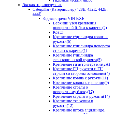
Гидравлический насос
Экскаватор-погрузчик
Caterpillar (Катерпиллер) 428E, 432E, 442E,
444E
Задняя стрела VIN BXE
Верхний узел крепления
поворотной бабки к каретке(2)
Ковш
Крепление г/цилиндра ковша к
рукояти(6)
Крепление г/цилиндра поворота
стрелы к каретке(1)
Крепление г/цилиндра
телескопической рукояти(5)
Крепление гц аутригера низ(2А)
Крепление ГЦ рукояти и ГЦ
стрелы со стороны основания(4)
Крепление ковша к рукояти(11)
Крепление ковша к трапеции(9)
Крепление стрелы к
поворотному блоку(17)
Крепление стрелы к рукояти(14)
Крепление тяг ковша к
рукояти(12)
Крепление штока г/цилиндра