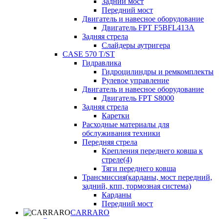
Задний мост
Передний мост
Двигатель и навесное оборудование
Двигатель FPT F5BFL413A
Задняя стрела
Слайдеры аутригера
CASE 570 T/ST
Гидравлика
Гидроцилиндры и ремкомплекты
Рулевое управление
Двигатель и навесное оборудование
Двигатель FPT S8000
Задняя стрела
Каретки
Расходные материалы для
обслуживания техники
Передняя стрела
Крепления переднего ковша к
стреле(4)
Тяги переднего ковша
Трансмиссия(карданы, мост передний,
задний, кпп, тормозная система)
Карданы
Передний мост
CARRARO