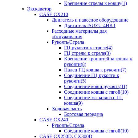
Крепление стрелы к ковшу(1)
Экскаватор
CASE CX210
Двигатель и навесное оборудование
Двигатель ISUZU 4HK1
Расходные материалы для
обслуживания
Рукоять/Стрела
ГЦ рукояти к стреле(4)
ГЦ стрелы к стреле(3)
Крепление кронштейна ковша к
рукояти(8)
Палец ГЦ ковша к рукояти(7)
Соединение ГЦ рукояти к
рукояти(5)
Соединение ковш-рукоять(11)
Соединение ковша с тягой(10)
Соединение тяг ковша с ГЦ
ковша(9)
Ходовая часть
Бортовая передача
CASE CX240
Рукоять/Стрела
Соединение ковша с тягой(10)
CASE CX250D, CX300D