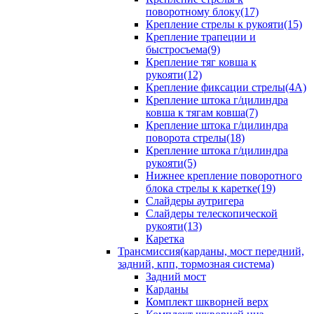
поворотному блоку(17)
Крепление стрелы к рукояти(15)
Крепление трапеции и
быстросъема(9)
Крепление тяг ковша к
рукояти(12)
Крепление фиксации стрелы(4A)
Крепление штока г/цилиндра
ковша к тягам ковша(7)
Крепление штока г/цилиндра
поворота стрелы(18)
Крепление штока г/цилиндра
рукояти(5)
Нижнее крепление поворотного
блока стрелы к каретке(19)
Слайдеры аутригера
Слайдеры телескопической
рукояти(13)
Каретка
Трансмиссия(карданы, мост передний,
задний, кпп, тормозная система)
Задний мост
Карданы
Комплект шкворней верх