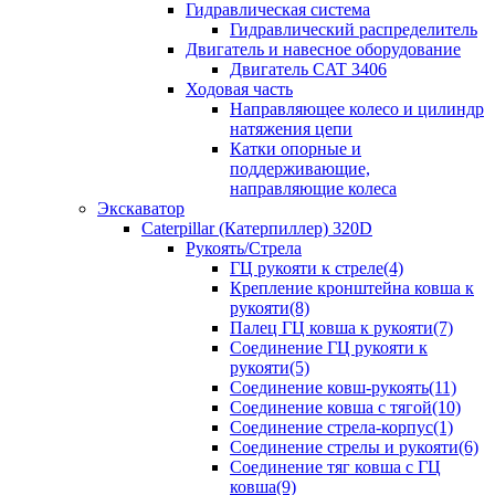
Гидравлическая система
Гидравлический распределитель
Двигатель и навесное оборудование
Двигатель CAT 3406
Ходовая часть
Направляющее колесо и цилиндр
натяжения цепи
Катки опорные и
поддерживающие,
направляющие колеса
Экскаватор
Caterpillar (Катерпиллер) 320D
Рукоять/Стрела
ГЦ рукояти к стреле(4)
Крепление кронштейна ковша к
рукояти(8)
Палец ГЦ ковша к рукояти(7)
Соединение ГЦ рукояти к
рукояти(5)
Соединение ковш-рукоять(11)
Соединение ковша с тягой(10)
Соединение стрела-корпус(1)
Соединение стрелы и рукояти(6)
Соединение тяг ковша с ГЦ
ковша(9)