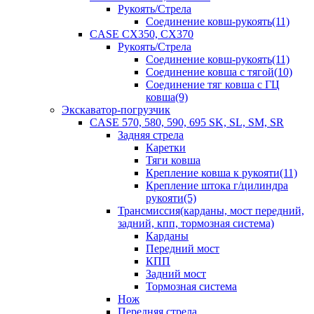
Рукоять/Стрела
Соединение ковш-рукоять(11)
CASE CX350, CX370
Рукоять/Стрела
Соединение ковш-рукоять(11)
Соединение ковша с тягой(10)
Соединение тяг ковша с ГЦ
ковша(9)
Экскаватор-погрузчик
CASE 570, 580, 590, 695 SK, SL, SM, SR
Задняя стрела
Каретки
Тяги ковша
Крепление ковша к рукояти(11)
Крепление штока г/цилиндра
рукояти(5)
Трансмиссия(карданы, мост передний,
задний, кпп, тормозная система)
Карданы
Передний мост
КПП
Задний мост
Тормозная система
Нож
Передняя стрела