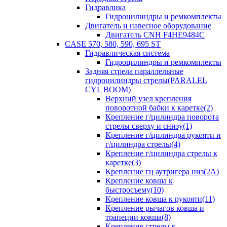
Гидравлика
Гидроцилиндры и ремкомплекты
Двигатель и навесное оборудование
Двигатель CNH F4HE9484C
CASE 570, 580, 590, 695 ST
Гидравлическая система
Гидроцилиндры и ремкомплекты
Задняя стрела параллельные
гидроцилиндры стрелы(PARALEL
CYL BOOM)
Верхний узел крепления
поворотной бабки к каретке(2)
Крепление г/цилиндра поворота
стрелы сверху и снизу(1)
Крепление г/цилиндра рукояти и
г/цилиндра стрелы(4)
Крепление г/цилиндра стрелы к
каретке(3)
Крепление гц аутригера низ(2А)
Крепление ковша к
быстросъему(10)
Крепление ковша к рукояти(11)
Крепление рычагов ковша и
трапеции ковша(8)
Крепление стрелы к