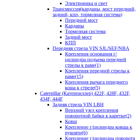
Электроника и свет
Трансмиссия(карданы, мост передний,
задний, кпп, тормозная система)
Передний мост
Карданы
Тормозная система
Задний мост
КПП
Передняя стрела VIN SJL/SEF/NBA
Крепления основания г/
цилиндра подъема передней
стрелы к раме(1)
Крепления передней стрелы к
раме(15)
Крепления рычага переднего
коша к стреле(5)
Caterpillar (Катерпиллер) 422F, 428F, 432F,
434F, 444F
Задняя стрела VIN LBH
Верхний узел крепления
поворотной бабки к каретке(2)
Ковш
Крепление г/цилиндра ковша к
рукояти(6)
Крепление г/цилиндра поворота