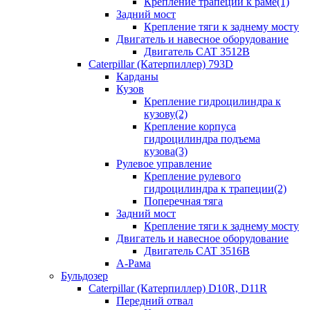
Крепление трапеции к раме(1)
Задний мост
Крепление тяги к заднему мосту
Двигатель и навесное оборудование
Двигатель CAT 3512B
Caterpillar (Катерпиллер) 793D
Карданы
Кузов
Крепление гидроцилиндра к
кузову(2)
Крепление корпуса
гидроцилиндра подъема
кузова(3)
Рулевое управление
Крепление рулевого
гидроцилиндра к трапеции(2)
Поперечная тяга
Задний мост
Крепление тяги к заднему мосту
Двигатель и навесное оборудование
Двигатель CAT 3516B
А-Рама
Бульдозер
Caterpillar (Катерпиллер) D10R, D11R
Передний отвал