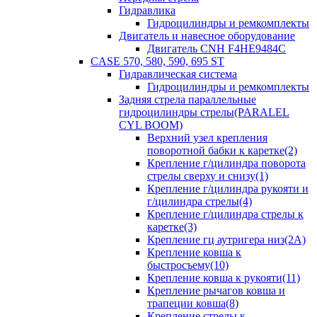
Гидравлика
Гидроцилиндры и ремкомплекты
Двигатель и навесное оборудование
Двигатель CNH F4HE9484C
CASE 570, 580, 590, 695 ST
Гидравлическая система
Гидроцилиндры и ремкомплекты
Задняя стрела параллельные
гидроцилиндры стрелы(PARALEL
CYL BOOM)
Верхний узел крепления
поворотной бабки к каретке(2)
Крепление г/цилиндра поворота
стрелы сверху и снизу(1)
Крепление г/цилиндра рукояти и
г/цилиндра стрелы(4)
Крепление г/цилиндра стрелы к
каретке(3)
Крепление гц аутригера низ(2А)
Крепление ковша к
быстросъему(10)
Крепление ковша к рукояти(11)
Крепление рычагов ковша и
трапеции ковша(8)
Крепление стрелы к