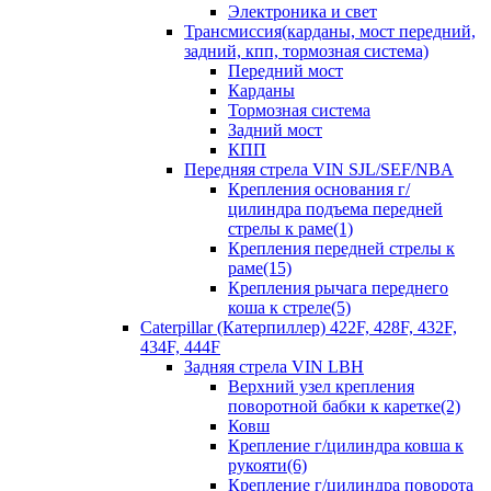
Электроника и свет
Трансмиссия(карданы, мост передний,
задний, кпп, тормозная система)
Передний мост
Карданы
Тормозная система
Задний мост
КПП
Передняя стрела VIN SJL/SEF/NBA
Крепления основания г/
цилиндра подъема передней
стрелы к раме(1)
Крепления передней стрелы к
раме(15)
Крепления рычага переднего
коша к стреле(5)
Caterpillar (Катерпиллер) 422F, 428F, 432F,
434F, 444F
Задняя стрела VIN LBH
Верхний узел крепления
поворотной бабки к каретке(2)
Ковш
Крепление г/цилиндра ковша к
рукояти(6)
Крепление г/цилиндра поворота