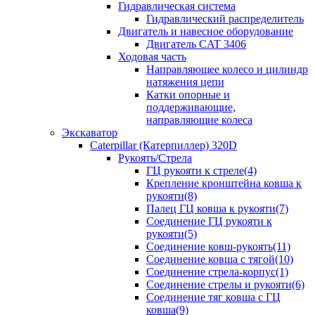
Гидравлическая система
Гидравлический распределитель
Двигатель и навесное оборудование
Двигатель CAT 3406
Ходовая часть
Направляющее колесо и цилиндр
натяжения цепи
Катки опорные и
поддерживающие,
направляющие колеса
Экскаватор
Caterpillar (Катерпиллер) 320D
Рукоять/Стрела
ГЦ рукояти к стреле(4)
Крепление кронштейна ковша к
рукояти(8)
Палец ГЦ ковша к рукояти(7)
Соединение ГЦ рукояти к
рукояти(5)
Соединение ковш-рукоять(11)
Соединение ковша с тягой(10)
Соединение стрела-корпус(1)
Соединение стрелы и рукояти(6)
Соединение тяг ковша с ГЦ
ковша(9)