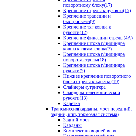
поворотному блоку(17)
Крепление стрелы к рукояти(15)
Крепление трапеции и
быстросъема(9)
Крепление тяг ковша к
рукояти(12)
Крепление фиксации стрелы(4A)
Крепление штока г/цилиндра
ковша к тягам ковша(7)
Крепление штока г/цилиндра
поворота стрелы(18)
Крепление штока г/цилиндра
рукояти(5)
Нижнее крепление поворотного
блока стрелы к каретке(19)
Слайдеры аутригера
Слайдеры телескопической
рукояти(13)
Каретка
Трансмиссия(карданы, мост передний,
задний, кпп, тормозная система)
Задний мост
Карданы
Комплект шкворней верх