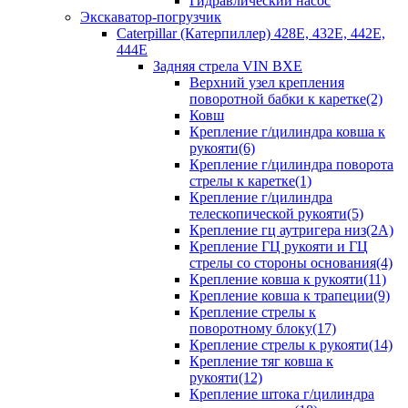
Гидравлический насос
Экскаватор-погрузчик
Caterpillar (Катерпиллер) 428E, 432E, 442E,
444E
Задняя стрела VIN BXE
Верхний узел крепления
поворотной бабки к каретке(2)
Ковш
Крепление г/цилиндра ковша к
рукояти(6)
Крепление г/цилиндра поворота
стрелы к каретке(1)
Крепление г/цилиндра
телескопической рукояти(5)
Крепление гц аутригера низ(2А)
Крепление ГЦ рукояти и ГЦ
стрелы со стороны основания(4)
Крепление ковша к рукояти(11)
Крепление ковша к трапеции(9)
Крепление стрелы к
поворотному блоку(17)
Крепление стрелы к рукояти(14)
Крепление тяг ковша к
рукояти(12)
Крепление штока г/цилиндра