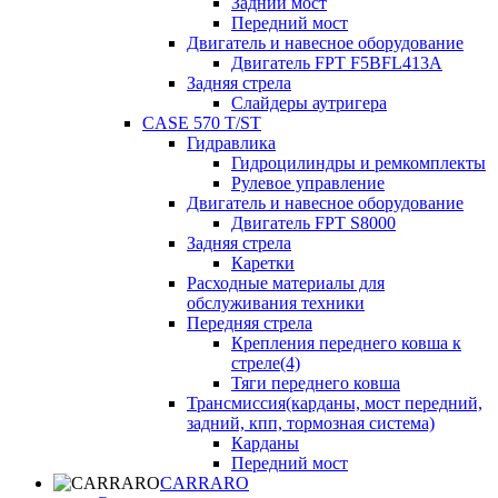
Задний мост
Передний мост
Двигатель и навесное оборудование
Двигатель FPT F5BFL413A
Задняя стрела
Слайдеры аутригера
CASE 570 T/ST
Гидравлика
Гидроцилиндры и ремкомплекты
Рулевое управление
Двигатель и навесное оборудование
Двигатель FPT S8000
Задняя стрела
Каретки
Расходные материалы для
обслуживания техники
Передняя стрела
Крепления переднего ковша к
стреле(4)
Тяги переднего ковша
Трансмиссия(карданы, мост передний,
задний, кпп, тормозная система)
Карданы
Передний мост
CARRARO