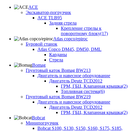
ACE
Экскаватор-погрузчик
ACE TLB95
Задняя стрела
Крепление стрелы к
поворотному блоку(17)
Atlas copco/epiroc
Буровой станок
Atlas Copco DM45, DM50, DML
Карданы
Стрела
Bomag
Грунтовый каток Bomag BW213
Двигатель и навесное оборудование
Двигатель Deutz TCD2012
ГРМ, ГБЦ, Клапанная крышка(2)
Топливная система(6)
Грунтовый каток Bomag BW219
Двигатель и навесное оборудование
Двигатель Deutz TCD2012
ГРМ, ГБЦ, Клапанная крышка(2)
Bobcat
Минипогрузчик
Bobcat S100, S130, S150, S160, S175, S185,