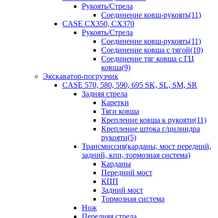
Рукоять/Стрела
Соединение ковш-рукоять(11)
CASE CX350, CX370
Рукоять/Стрела
Соединение ковш-рукоять(11)
Соединение ковша с тягой(10)
Соединение тяг ковша с ГЦ
ковша(9)
Экскаватор-погрузчик
CASE 570, 580, 590, 695 SK, SL, SM, SR
Задняя стрела
Каретки
Тяги ковша
Крепление ковша к рукояти(11)
Крепление штока г/цилиндра
рукояти(5)
Трансмиссия(карданы, мост передний,
задний, кпп, тормозная система)
Карданы
Передний мост
КПП
Задний мост
Тормозная система
Нож
Передняя стрела