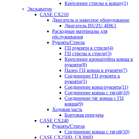
Крепление стрелы к ковшу(1)
Экскаватор
CASE CX210
Двигатель и навесное оборудование
Двигатель ISUZU 4HK1
Расходные материалы для
обслуживания
Рукоять/Стрела
ГЦ рукояти к стреле(4)
ГЦ стрелы к стреле(3)
Крепление кронштейна ковша к
рукояти(8)
Палец ГЦ ковша к рукояти(7)
Соединение ГЦ рукояти к
рукояти(5)
Соединение ковш-рукоять(11)
Соединение ковша с тягой(10)
Соединение тяг ковша с ГЦ
ковша(9)
Ходовая часть
Бортовая передача
CASE CX240
Рукоять/Стрела
Соединение ковша с тягой(10)
CASE CX250D, CX300D