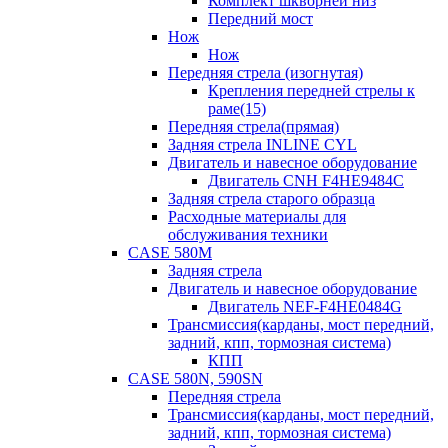
Комплект шкворней низ
Передний мост
Нож
Нож
Передняя стрела (изогнутая)
Крепления передней стрелы к
раме(15)
Передняя стрела(прямая)
Задняя стрела INLINE CYL
Двигатель и навесное оборудование
Двигатель CNH F4HE9484C
Задняя стрела старого образца
Расходные материалы для
обслуживания техники
CASE 580M
Задняя стрела
Двигатель и навесное оборудование
Двигатель NEF-F4HE0484G
Трансмиссия(карданы, мост передний,
задний, кпп, тормозная система)
КПП
CASE 580N, 590SN
Передняя стрела
Трансмиссия(карданы, мост передний,
задний, кпп, тормозная система)