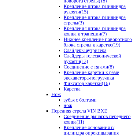
поворота стрелы(18)
Крепление штока г/цилиндра
рукояти(15)
Крепление штока г/цилиндра
стрелы(3)
Крепления штока г/цилиндра
ковша к трапеции(7)
Нижнее крепление поворотного
блока стрелы к каретке(19)
Слайдеры аутригера
Слайдеры телескопической
рукояти(13)
Соединение с тягами(8)
Крепление каретки к раме
экскаватора-погрузчика
Фиксатор каретки(16)
Каретка
Нож
зубья с болтами
нож
Передняя стрела VIN BXE
Cоединение рычагов переднего
ковша(11)
Крепление основания г/
цилиндра опрокидывания