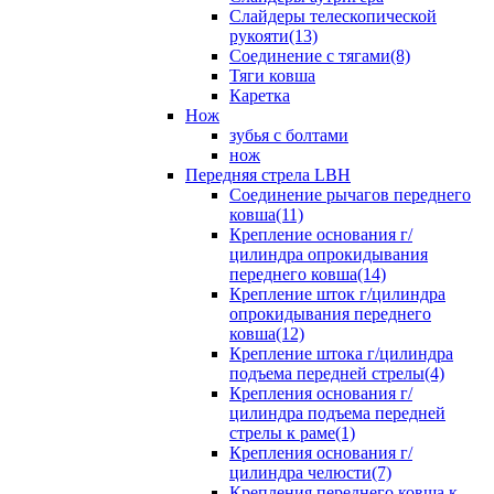
Слайдеры телескопической
рукояти(13)
Соединение с тягами(8)
Тяги ковша
Каретка
Нож
зубья с болтами
нож
Передняя стрела LBH
Cоединение рычагов переднего
ковша(11)
Крепление основания г/
цилиндра опрокидывания
переднего ковша(14)
Крепление шток г/цилиндра
опрокидывания переднего
ковша(12)
Крепление штока г/цилиндра
подъема передней стрелы(4)
Крепления основания г/
цилиндра подъема передней
стрелы к раме(1)
Крепления основания г/
цилиндра челюсти(7)
Крепления переднего ковша к