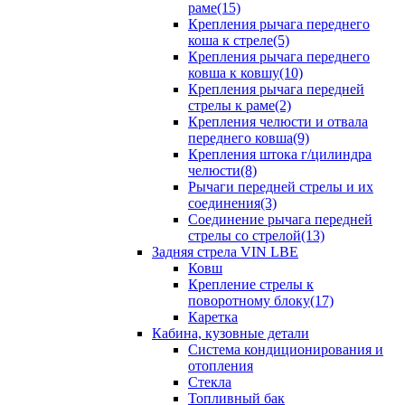
раме(15)
Крепления рычага переднего
коша к стреле(5)
Крепления рычага переднего
ковша к ковшу(10)
Крепления рычага передней
стрелы к раме(2)
Крепления челюсти и отвала
переднего ковша(9)
Крепления штока г/цилиндра
челюсти(8)
Рычаги передней стрелы и их
соединения(3)
Соединение рычага передней
стрелы со стрелой(13)
Задняя стрела VIN LBE
Ковш
Крепление стрелы к
поворотному блоку(17)
Каретка
Кабина, кузовные детали
Система кондиционирования и
отопления
Стекла
Топливный бак