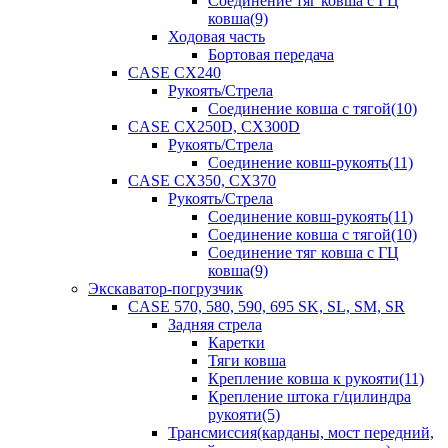
Соединение тяг ковша с ГЦ
ковша(9)
Ходовая часть
Бортовая передача
CASE CX240
Рукоять/Стрела
Соединение ковша с тягой(10)
CASE CX250D, CX300D
Рукоять/Стрела
Соединение ковш-рукоять(11)
CASE CX350, CX370
Рукоять/Стрела
Соединение ковш-рукоять(11)
Соединение ковша с тягой(10)
Соединение тяг ковша с ГЦ
ковша(9)
Экскаватор-погрузчик
CASE 570, 580, 590, 695 SK, SL, SM, SR
Задняя стрела
Каретки
Тяги ковша
Крепление ковша к рукояти(11)
Крепление штока г/цилиндра
рукояти(5)
Трансмиссия(карданы, мост передний,