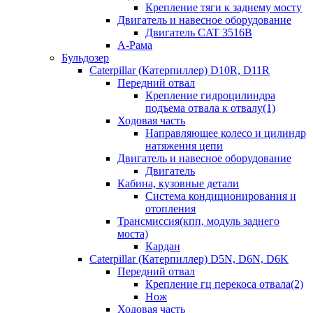
Крепление тяги к заднему мосту
Двигатель и навесное оборудование
Двигатель CAT 3516B
А-Рама
Бульдозер
Caterpillar (Катерпиллер) D10R, D11R
Передний отвал
Крепление гидроцилиндра
подъема отвала к отвалу(1)
Ходовая часть
Направляющее колесо и цилиндр
натяжения цепи
Двигатель и навесное оборудование
Двигатель
Кабина, кузовные детали
Система кондиционирования и
отопления
Трансмиссия(кпп, модуль заднего
моста)
Кардан
Caterpillar (Катерпиллер) D5N, D6N, D6K
Передний отвал
Крепление гц перекоса отвала(2)
Нож
Ходовая часть