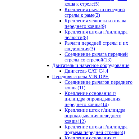
коша к стреле(5)
Крепления рычага передней
стрелы к раме(2)
Крепления челюсти и отвала
переднего ковша(9)
Крепления штока г/цилиндра
челюсти(8)
Рычаги передней стрелы и их
соединения(3)
Соединение рычага передней
стрелы со стрелой(13)
Двигатель и навесное оборудование
Двигатель CAT C4.4
Передняя стрела VIN DPH
Cоединение рычагов переднего
ковша(11)
Крепление основания г/
цилиндра опрокидывания
переднего ковша(14)
Крепление шток г/цилиндра
опрокидывания переднего
ковша(12)
Крепление штока г/цилиндра
подъема передней стрелы(4)
Крепления основания г/