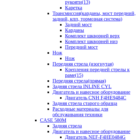
рукояти(13)
Каретка
Трансмиссия(карданы, мост передний,
задний, кпп, тормозная система)
Задний мост
Карданы
Комплект шкворней верх
Комплект шкворней низ
Передний мост
Нож
Нож
Передняя стрела (изогнутая)
Крепления передней стрелы к
раме(15)
Передняя стрела(прямая)
Задняя стрела INLINE CYL
Двигатель и навесное оборудование
Двигатель CNH F4HE9484C
Задняя стрела старого образца
Расходные материалы для
обслуживания техники
CASE 580M
Задняя стрела
Двигатель и навесное оборудование
Двигатель NEF-F4HE0484G