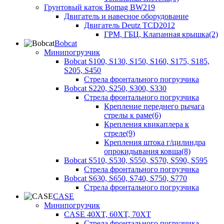
Грунтовый каток Bomag BW219
Двигатель и навесное оборудование
Двигатель Deutz TCD2012
ГРМ, ГБЦ, Клапанная крышка(2)
Bobcat
Минипогрузчик
Bobcat S100, S130, S150, S160, S175, S185,
S205, S450
Стрела фронтального погрузчика
Bobcat S220, S250, S300, S330
Стрела фронтального погрузчика
Крепление переднего рычага
стрелы к раме(6)
Крепления квикаплера к
стреле(9)
Крепления штока г/цилиндра
опрокидывания ковша(8)
Bobcat S510, S530, S550, S570, S590, S595
Стрела фронтального погрузчика
Bobcat S630, S650, S740, S750, S770
Стрела фронтального погрузчика
CASE
Минипогрузчик
CASE 40XT, 60XT, 70XT
Стрела фронтального погрузчика