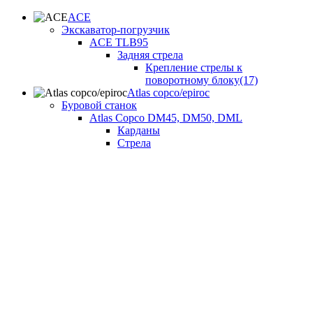
ACE
Экскаватор-погрузчик
ACE TLB95
Задняя стрела
Крепление стрелы к
поворотному блоку(17)
Atlas copco/epiroc
Буровой станок
Atlas Copco DM45, DM50, DML
Карданы
Стрела