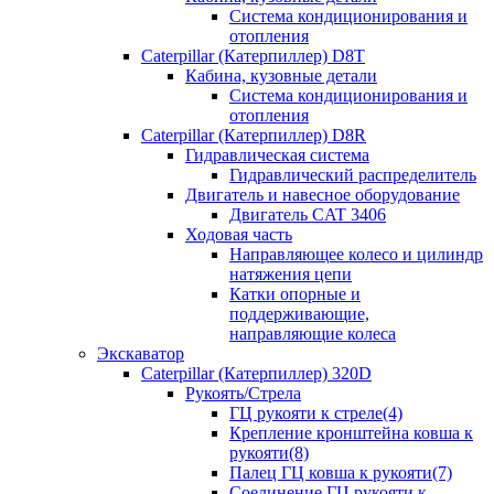
Система кондиционирования и
отопления
Caterpillar (Катерпиллер) D8T
Кабина, кузовные детали
Система кондиционирования и
отопления
Caterpillar (Катерпиллер) D8R
Гидравлическая система
Гидравлический распределитель
Двигатель и навесное оборудование
Двигатель CAT 3406
Ходовая часть
Направляющее колесо и цилиндр
натяжения цепи
Катки опорные и
поддерживающие,
направляющие колеса
Экскаватор
Caterpillar (Катерпиллер) 320D
Рукоять/Стрела
ГЦ рукояти к стреле(4)
Крепление кронштейна ковша к
рукояти(8)
Палец ГЦ ковша к рукояти(7)
Соединение ГЦ рукояти к