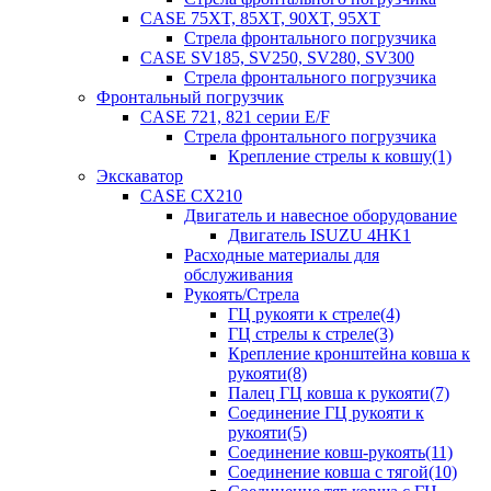
CASE 75XT, 85XT, 90XT, 95XT
Стрела фронтального погрузчика
CASE SV185, SV250, SV280, SV300
Стрела фронтального погрузчика
Фронтальный погрузчик
CASE 721, 821 серии E/F
Стрела фронтального погрузчика
Крепление стрелы к ковшу(1)
Экскаватор
CASE CX210
Двигатель и навесное оборудование
Двигатель ISUZU 4HK1
Расходные материалы для
обслуживания
Рукоять/Стрела
ГЦ рукояти к стреле(4)
ГЦ стрелы к стреле(3)
Крепление кронштейна ковша к
рукояти(8)
Палец ГЦ ковша к рукояти(7)
Соединение ГЦ рукояти к
рукояти(5)
Соединение ковш-рукоять(11)
Соединение ковша с тягой(10)