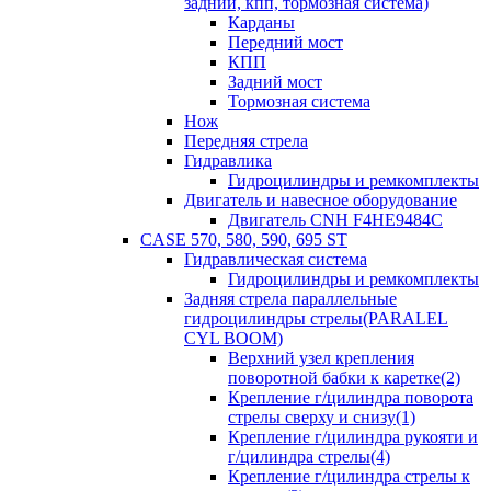
задний, кпп, тормозная система)
Карданы
Передний мост
КПП
Задний мост
Тормозная система
Нож
Передняя стрела
Гидравлика
Гидроцилиндры и ремкомплекты
Двигатель и навесное оборудование
Двигатель CNH F4HE9484C
CASE 570, 580, 590, 695 ST
Гидравлическая система
Гидроцилиндры и ремкомплекты
Задняя стрела параллельные
гидроцилиндры стрелы(PARALEL
CYL BOOM)
Верхний узел крепления
поворотной бабки к каретке(2)
Крепление г/цилиндра поворота
стрелы сверху и снизу(1)
Крепление г/цилиндра рукояти и
г/цилиндра стрелы(4)
Крепление г/цилиндра стрелы к