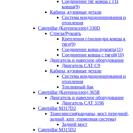
Соединение тяг ковша с ГЦ
ковша(9)
Кабина, кузовные детали
Система кондиционирования и
отопления
Caterpillar (Катерпиллер) 330D
Стрела/Рукоять
Крепления г/цилиндра ковша к
тяге(9)
Соединение ковш-рукоять(11)
Соединение ковша с тягой(10)
Двигатель и навесное оборудование
Двигатель CAT C9
Кабина, кузовные детали
Система кондиционирования и
отопления
Топливный бак
Caterpillar (Катерпиллер) 365B
Двигатель и навесное оборудование
Двигатель CAT 3196
Caterpillar M317D2
Трансмиссия(карданы, мост передний,
задний, кпп, тормозная система)
Задний мост
Caterpillar M315D2