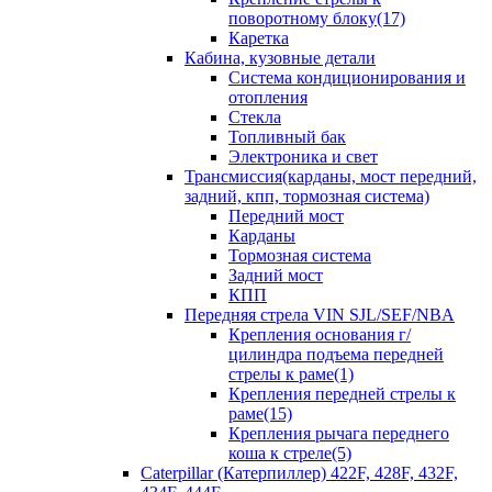
поворотному блоку(17)
Каретка
Кабина, кузовные детали
Система кондиционирования и
отопления
Стекла
Топливный бак
Электроника и свет
Трансмиссия(карданы, мост передний,
задний, кпп, тормозная система)
Передний мост
Карданы
Тормозная система
Задний мост
КПП
Передняя стрела VIN SJL/SEF/NBA
Крепления основания г/
цилиндра подъема передней
стрелы к раме(1)
Крепления передней стрелы к
раме(15)
Крепления рычага переднего
коша к стреле(5)
Caterpillar (Катерпиллер) 422F, 428F, 432F,