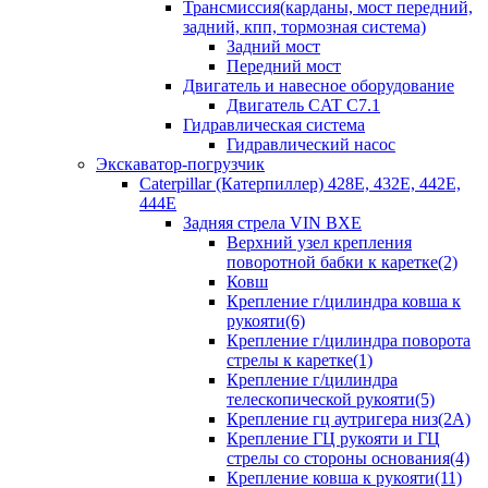
Трансмиссия(карданы, мост передний,
задний, кпп, тормозная система)
Задний мост
Передний мост
Двигатель и навесное оборудование
Двигатель CAT C7.1
Гидравлическая система
Гидравлический насос
Экскаватор-погрузчик
Caterpillar (Катерпиллер) 428E, 432E, 442E,
444E
Задняя стрела VIN BXE
Верхний узел крепления
поворотной бабки к каретке(2)
Ковш
Крепление г/цилиндра ковша к
рукояти(6)
Крепление г/цилиндра поворота
стрелы к каретке(1)
Крепление г/цилиндра
телескопической рукояти(5)
Крепление гц аутригера низ(2А)
Крепление ГЦ рукояти и ГЦ
стрелы со стороны основания(4)
Крепление ковша к рукояти(11)