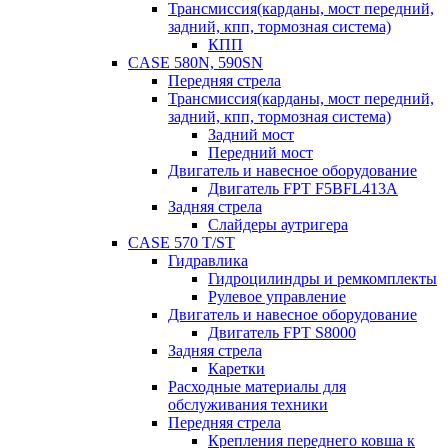
Трансмиссия(карданы, мост передний,
задний, кпп, тормозная система)
КПП
CASE 580N, 590SN
Передняя стрела
Трансмиссия(карданы, мост передний,
задний, кпп, тормозная система)
Задний мост
Передний мост
Двигатель и навесное оборудование
Двигатель FPT F5BFL413A
Задняя стрела
Слайдеры аутригера
CASE 570 T/ST
Гидравлика
Гидроцилиндры и ремкомплекты
Рулевое управление
Двигатель и навесное оборудование
Двигатель FPT S8000
Задняя стрела
Каретки
Расходные материалы для
обслуживания техники
Передняя стрела
Крепления переднего ковша к