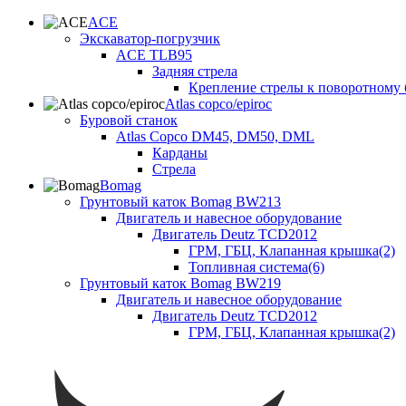
ACE
Экскаватор-погрузчик
ACE TLB95
Задняя стрела
Крепление стрелы к поворотному 
Atlas copco/epiroc
Буровой станок
Atlas Copco DM45, DM50, DML
Карданы
Стрела
Bomag
Грунтовый каток Bomag BW213
Двигатель и навесное оборудование
Двигатель Deutz TCD2012
ГРМ, ГБЦ, Клапанная крышка(2)
Топливная система(6)
Грунтовый каток Bomag BW219
Двигатель и навесное оборудование
Двигатель Deutz TCD2012
ГРМ, ГБЦ, Клапанная крышка(2)