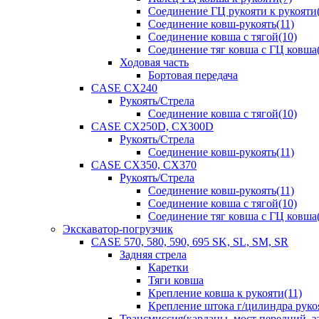
Соединение ГЦ рукояти к рукояти(
Соединение ковш-рукоять(11)
Соединение ковша с тягой(10)
Соединение тяг ковша с ГЦ ковша(
Ходовая часть
Бортовая передача
CASE CX240
Рукоять/Стрела
Соединение ковша с тягой(10)
CASE CX250D, CX300D
Рукоять/Стрела
Соединение ковш-рукоять(11)
CASE CX350, CX370
Рукоять/Стрела
Соединение ковш-рукоять(11)
Соединение ковша с тягой(10)
Соединение тяг ковша с ГЦ ковша(
Экскаватор-погрузчик
CASE 570, 580, 590, 695 SK, SL, SM, SR
Задняя стрела
Каретки
Тяги ковша
Крепление ковша к рукояти(11)
Крепление штока г/цилиндра руко
Трансмиссия(карданы, мост передний, за