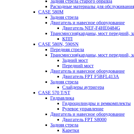
Задняя стрела старого образца
Расходные материалы для обслуживания
CASE 580M
Задняя стрела
Двигатель и навесное оборудование
Двигатель NEF-F4HE0484G
Трансмиссия(карданы, мост передний, за
КПП
CASE 580N, 590SN
Передняя стрела
Трансмиссия(карданы, мост передний, за
Задний мост
Передний мост
Двигатель и навесное оборудование
Двигатель FPT F5BFL413A
Задняя стрела
Слайдеры аутригера
CASE 570 T/ST
Гидравлика
Гидроцилиндры и ремкомплекты
Рулевое управление
Двигатель и навесное оборудование
Двигатель FPT S8000
Задняя стрела
Каретки