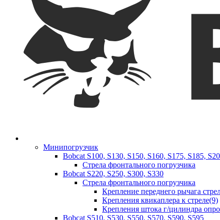
Минипогрузчик
Bobcat S100, S130, S150, S160, S175, S185, S2
Стрела фронтального погрузчика
Bobcat S220, S250, S300, S330
Стрела фронтального погрузчика
Крепление переднего рычага стрел
Крепления квикаплера к стреле(9)
Крепления штока г/цилиндра опр
Bobcat S510, S530, S550, S570, S590, S595