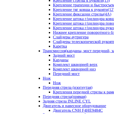
Крепление стрелы к рукояти(15)
Крепление трапеции и быстросъем
Крепление тяг ковша к рукояти(12
Крепление фиксации стрелы(4A)
Крепление штока г/цилиндра ковша
Крепление штока г/цилиндра пово
Крепление штока г/цилиндра руко
Нижнее крепление поворотного бло
Слайдеры аутригера
Слайдеры телескопической рукоят
Каретка
Трансмиссия(карданы, мост передний, за
Задний мост
Карданы
Комплект шкворней верх
Комплект шкворней низ
Передний мост
Нож
Нож
Передняя стрела (изогнутая)
Крепления передней стрелы к раме
Передняя стрела(прямая)
Задняя стрела INLINE CYL
Двигатель и навесное оборудование
Двигатель CNH F4HE9484C