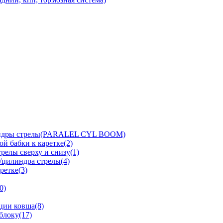
линдры стрелы(PARALEL CYL BOOM)
й бабки к каретке(2)
релы сверху и снизу(1)
/цилиндра стрелы(4)
ретке(3)
0)
ции ковша(8)
блоку(17)