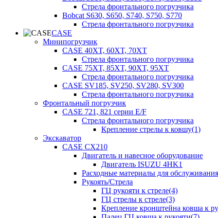
Стрела фронтального погрузчика
Bobcat S630, S650, S740, S750, S770
Стрела фронтального погрузчика
CASE
Минипогрузчик
CASE 40XT, 60XT, 70XT
Стрела фронтального погрузчика
CASE 75XT, 85XT, 90XT, 95XT
Стрела фронтального погрузчика
CASE SV185, SV250, SV280, SV300
Стрела фронтального погрузчика
Фронтальный погрузчик
CASE 721, 821 серии E/F
Стрела фронтального погрузчика
Крепление стрелы к ковшу(1)
Экскаватор
CASE CX210
Двигатель и навесное оборудование
Двигатель ISUZU 4HK1
Расходные материалы для обслуживани
Рукоять/Стрела
ГЦ рукояти к стреле(4)
ГЦ стрелы к стреле(3)
Крепление кронштейна ковша к ру
Палец ГЦ ковша к рукояти(7)