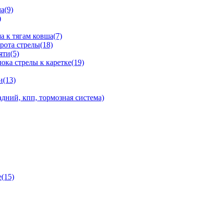
а(9)
)
 к тягам ковша(7)
рота стрелы(18)
яти(5)
ка стрелы к каретке(19)
и(13)
дний, кпп, тормозная система)
(15)