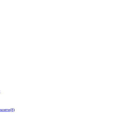
я
кояти(8)