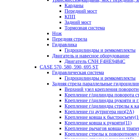
Карданы
Передний мост
КПП
Задний мост
Тормозная система
Нож
Передняя стрела
Гидравлика
Гидроцилиндры и ремкомплекты
Двигатель и навесное оборудование
Двигатель CNH F4HE9484C
CASE 570, 580, 590, 695 ST
Гидравлическая система
Гидроцилиндры и ремкомплекты
Задняя стрела параллельные гидроци
Верхний узел крепления поворотно
Крепление г/цилиндра поворота ст
Крепление г/цилиндра рукояти и г
Крепление г/цилиндра стрелы к ка
Крепление гц аутригера низ(2А)
Крепление ковша к быстросъему(1
Крепление ковша к рукояти(11)
Крепление рычагов ковша и трапе
Крепление стрелы к поворотному 