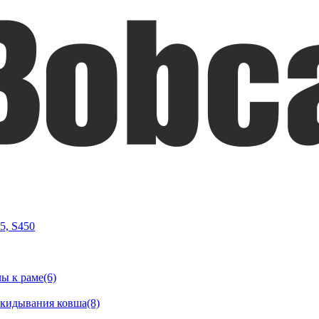
05, S450
ы к раме(6)
окидывания ковша(8)