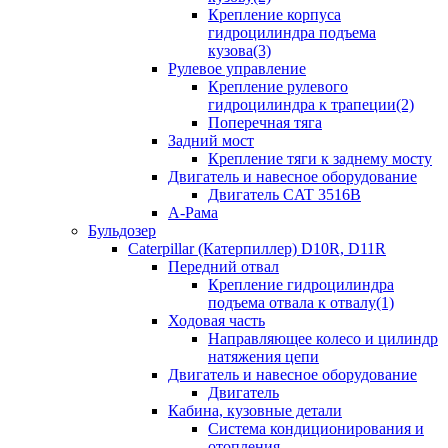
Крепление корпуса
гидроцилиндра подъема
кузова(3)
Рулевое управление
Крепление рулевого
гидроцилиндра к трапеции(2)
Поперечная тяга
Задний мост
Крепление тяги к заднему мосту
Двигатель и навесное оборудование
Двигатель CAT 3516B
А-Рама
Бульдозер
Caterpillar (Катерпиллер) D10R, D11R
Передний отвал
Крепление гидроцилиндра
подъема отвала к отвалу(1)
Ходовая часть
Направляющее колесо и цилиндр
натяжения цепи
Двигатель и навесное оборудование
Двигатель
Кабина, кузовные детали
Система кондиционирования и
отопления