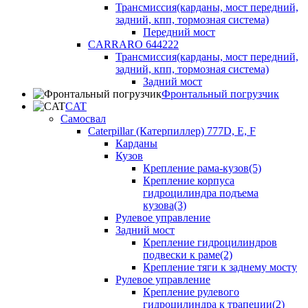
Трансмиссия(карданы, мост передний,
задний, кпп, тормозная система)
Передний мост
CARRARO 644222
Трансмиссия(карданы, мост передний,
задний, кпп, тормозная система)
Задний мост
Фронтальный погрузчик
CAT
Самосвал
Caterpillar (Катерпиллер) 777D, E, F
Карданы
Кузов
Крепление рама-кузов(5)
Крепление корпуса
гидроцилиндра подъема
кузова(3)
Рулевое управление
Задний мост
Крепление гидроцилиндров
подвески к раме(2)
Крепление тяги к заднему мосту
Рулевое управление
Крепление рулевого
гидроцилиндра к трапеции(2)