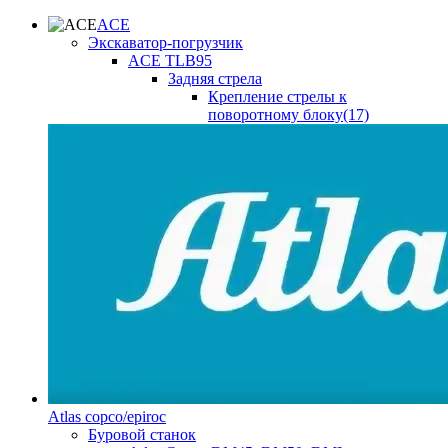
ACE
Экскаватор-погрузчик
ACE TLB95
Задняя стрела
Крепление стрелы к
поворотному блоку(17)
Atlas copco/epiroc
Буровой станок