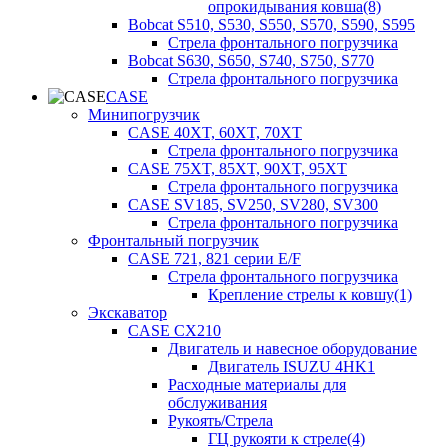
опрокидывания ковша(8)
Bobcat S510, S530, S550, S570, S590, S595
Стрела фронтального погрузчика
Bobcat S630, S650, S740, S750, S770
Стрела фронтального погрузчика
CASE
Минипогрузчик
CASE 40XT, 60XT, 70XT
Стрела фронтального погрузчика
CASE 75XT, 85XT, 90XT, 95XT
Стрела фронтального погрузчика
CASE SV185, SV250, SV280, SV300
Стрела фронтального погрузчика
Фронтальный погрузчик
CASE 721, 821 серии E/F
Стрела фронтального погрузчика
Крепление стрелы к ковшу(1)
Экскаватор
CASE CX210
Двигатель и навесное оборудование
Двигатель ISUZU 4HK1
Расходные материалы для
обслуживания
Рукоять/Стрела
ГЦ рукояти к стреле(4)