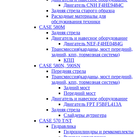
Двигатель CNH F4HE9484C
Задняя стрела старого образца
Расходные материалы для
обслуживания техники
CASE 580M
Задняя стрела
Двигатель и навесное оборудование
Двигатель NEF-F4HE0484G
Трансмиссия(карданы, мост передний,
задний, кпп, тормозная система)
КПП
CASE 580N, 590SN
Передняя стрела
Трансмиссия(карданы, мост передний,
задний, кпп, тормозная система)
Задний мост
Передний мост
Двигатель и навесное оборудование
Двигатель FPT F5BFL413A
Задняя стрела
Слайдеры аутригера
CASE 570 T/ST
Гидравлика
Гидроцилиндры и ремкомплекты