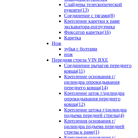
Слайдеры телескопической
рукояти(13)
Соединение с тягами(8)
Крепление каретки к раме
экскаватора-погрузчика
Фиксатор каретки(16)
Каретка
Нож
зубья с болтами
нож
Передняя стрела VIN BXE
Cоединение рычагов переднего
ковша(11)
Крепление основания г/
цилиндра опрокидывания
переднего ковша(14)
Крепление шток г/цилиндра
опрокидывания переднего
ковша(12)
Крепление штока г/цилиндра
подъема передней стрелы(4)
Крепления основания г/
цилиндра подъема передней
стрелы к раме(1)
Крепления основания г/