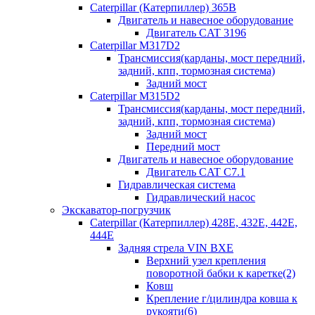
Caterpillar (Катерпиллер) 365B
Двигатель и навесное оборудование
Двигатель CAT 3196
Caterpillar M317D2
Трансмиссия(карданы, мост передний,
задний, кпп, тормозная система)
Задний мост
Caterpillar M315D2
Трансмиссия(карданы, мост передний,
задний, кпп, тормозная система)
Задний мост
Передний мост
Двигатель и навесное оборудование
Двигатель CAT C7.1
Гидравлическая система
Гидравлический насос
Экскаватор-погрузчик
Caterpillar (Катерпиллер) 428E, 432E, 442E,
444E
Задняя стрела VIN BXE
Верхний узел крепления
поворотной бабки к каретке(2)
Ковш
Крепление г/цилиндра ковша к
рукояти(6)