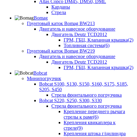
Atlas Copco DM45, DM50, DML
Карданы
Стрела
Bomag
Грунтовый каток Bomag BW213
Двигатель и навесное оборудование
Двигатель Deutz TCD2012
ГРМ, ГБЦ, Клапанная крышка(2)
Топливная система(6)
Грунтовый каток Bomag BW219
Двигатель и навесное оборудование
Двигатель Deutz TCD2012
ГРМ, ГБЦ, Клапанная крышка(2)
Bobcat
Минипогрузчик
Bobcat S100, S130, S150, S160, S175, S185,
S205, S450
Стрела фронтального погрузчика
Bobcat S220, S250, S300, S330
Стрела фронтального погрузчика
Крепление переднего рычага
стрелы к раме(6)
Крепления квикаплера к
стреле(9)
Крепления штока г/цилиндра