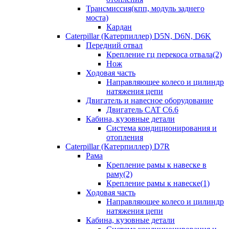
Трансмиссия(кпп, модуль заднего
моста)
Кардан
Caterpillar (Катерпиллер) D5N, D6N, D6K
Передний отвал
Крепление гц перекоса отвала(2)
Нож
Ходовая часть
Направляющее колесо и цилиндр
натяжения цепи
Двигатель и навесное оборудование
Двигатель CAT C6.6
Кабина, кузовные детали
Система кондиционирования и
отопления
Caterpillar (Катерпиллер) D7R
Рама
Крепление рамы к навеске в
раму(2)
Крепление рамы к навеске(1)
Ходовая часть
Направляющее колесо и цилиндр
натяжения цепи
Кабина, кузовные детали