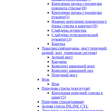
Крепление штока г/цилиндра
поворота стрелы(18)
Крепление штока г/цилиндра
рукояти(5)
Нижнее крепление поворотного
блока стрелы к каретке(19)
Слайдеры аутригера
Слайдеры телескопической
рукояти(13)
Каретка
Трансмиссия(карданы, мост передний,
задний, кпп, тормозная система)
Задний мост
Карданы
Комплект шкворней верх
Комплект шкворней низ
Передний мост
Нож
Нож
Передняя стрела (изогнутая)
Крепления передней стрелы к
раме(15)
Передняя стрела(прямая)
Задняя стрела INLINE CYL
Двигатель и навесное оборудование