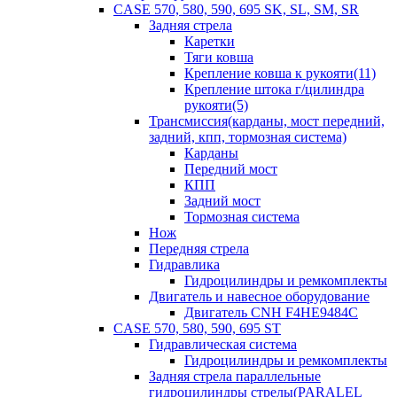
CASE 570, 580, 590, 695 SK, SL, SM, SR
Задняя стрела
Каретки
Тяги ковша
Крепление ковша к рукояти(11)
Крепление штока г/цилиндра
рукояти(5)
Трансмиссия(карданы, мост передний,
задний, кпп, тормозная система)
Карданы
Передний мост
КПП
Задний мост
Тормозная система
Нож
Передняя стрела
Гидравлика
Гидроцилиндры и ремкомплекты
Двигатель и навесное оборудование
Двигатель CNH F4HE9484C
CASE 570, 580, 590, 695 ST
Гидравлическая система
Гидроцилиндры и ремкомплекты
Задняя стрела параллельные
гидроцилиндры стрелы(PARALEL