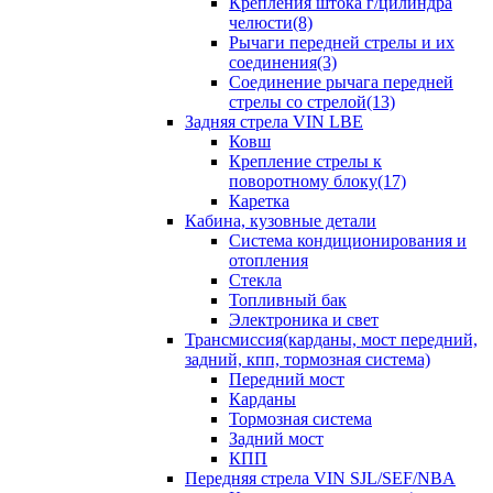
Крепления штока г/цилиндра
челюсти(8)
Рычаги передней стрелы и их
соединения(3)
Соединение рычага передней
стрелы со стрелой(13)
Задняя стрела VIN LBE
Ковш
Крепление стрелы к
поворотному блоку(17)
Каретка
Кабина, кузовные детали
Система кондиционирования и
отопления
Стекла
Топливный бак
Электроника и свет
Трансмиссия(карданы, мост передний,
задний, кпп, тормозная система)
Передний мост
Карданы
Тормозная система
Задний мост
КПП
Передняя стрела VIN SJL/SEF/NBA