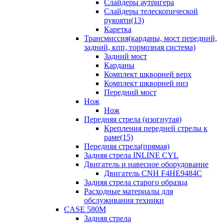
Слайдеры аутригера
Слайдеры телескопической
рукояти(13)
Каретка
Трансмиссия(карданы, мост передний,
задний, кпп, тормозная система)
Задний мост
Карданы
Комплект шкворней верх
Комплект шкворней низ
Передний мост
Нож
Нож
Передняя стрела (изогнутая)
Крепления передней стрелы к
раме(15)
Передняя стрела(прямая)
Задняя стрела INLINE CYL
Двигатель и навесное оборудование
Двигатель CNH F4HE9484C
Задняя стрела старого образца
Расходные материалы для
обслуживания техники
CASE 580M
Задняя стрела