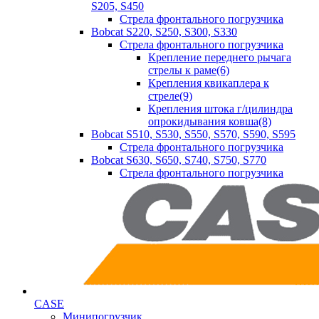
S205, S450
Стрела фронтального погрузчика
Bobcat S220, S250, S300, S330
Стрела фронтального погрузчика
Крепление переднего рычага
стрелы к раме(6)
Крепления квикаплера к
стреле(9)
Крепления штока г/цилиндра
опрокидывания ковша(8)
Bobcat S510, S530, S550, S570, S590, S595
Стрела фронтального погрузчика
Bobcat S630, S650, S740, S750, S770
Стрела фронтального погрузчика
CASE
Минипогрузчик