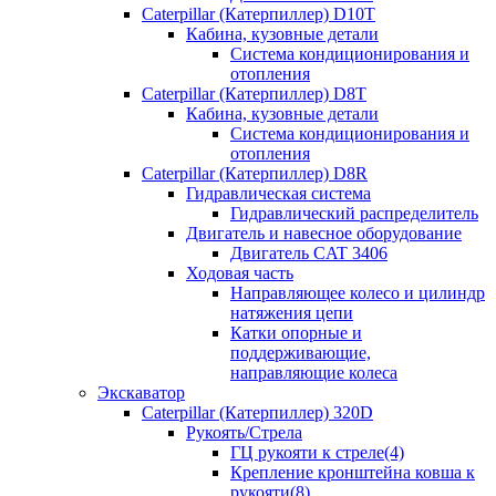
Caterpillar (Катерпиллер) D10T
Кабина, кузовные детали
Система кондиционирования и
отопления
Caterpillar (Катерпиллер) D8T
Кабина, кузовные детали
Система кондиционирования и
отопления
Caterpillar (Катерпиллер) D8R
Гидравлическая система
Гидравлический распределитель
Двигатель и навесное оборудование
Двигатель CAT 3406
Ходовая часть
Направляющее колесо и цилиндр
натяжения цепи
Катки опорные и
поддерживающие,
направляющие колеса
Экскаватор
Caterpillar (Катерпиллер) 320D
Рукоять/Стрела
ГЦ рукояти к стреле(4)
Крепление кронштейна ковша к
рукояти(8)