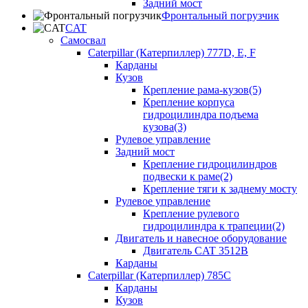
Задний мост
Фронтальный погрузчик
CAT
Самосвал
Caterpillar (Катерпиллер) 777D, E, F
Карданы
Кузов
Крепление рама-кузов(5)
Крепление корпуса
гидроцилиндра подъема
кузова(3)
Рулевое управление
Задний мост
Крепление гидроцилиндров
подвески к раме(2)
Крепление тяги к заднему мосту
Рулевое управление
Крепление рулевого
гидроцилиндра к трапеции(2)
Двигатель и навесное оборудование
Двигатель CAT 3512B
Карданы
Caterpillar (Катерпиллер) 785C
Карданы
Кузов