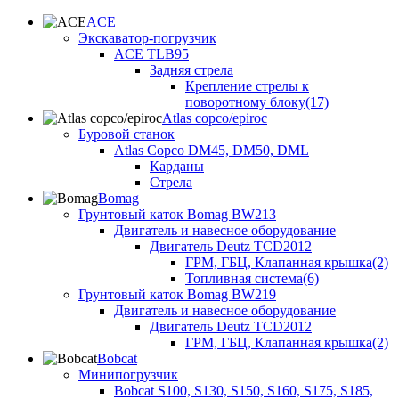
ACE
Экскаватор-погрузчик
ACE TLB95
Задняя стрела
Крепление стрелы к
поворотному блоку(17)
Atlas copco/epiroc
Буровой станок
Atlas Copco DM45, DM50, DML
Карданы
Стрела
Bomag
Грунтовый каток Bomag BW213
Двигатель и навесное оборудование
Двигатель Deutz TCD2012
ГРМ, ГБЦ, Клапанная крышка(2)
Топливная система(6)
Грунтовый каток Bomag BW219
Двигатель и навесное оборудование
Двигатель Deutz TCD2012
ГРМ, ГБЦ, Клапанная крышка(2)
Bobcat
Минипогрузчик
Bobcat S100, S130, S150, S160, S175, S185,