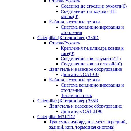
Стрела/Рукоять
Соединение стрелы и рукояти(6)
Соединение тяг ковша с ГЦ
ковша(9)
Кабина, кузовные детали
Система кондиционирования и
отопления
Caterpillar (Катерпиллер) 330D
Стрела/Рукоять
Крепления г/цилиндра ковша к
тяге(9)
Соединение ковш-рукоять(11)
Соединение ковша с тягой(10)
Двигатель и навесное оборудование
Двигатель CAT C9
Кабина, кузовные детали
Система кондиционирования и
отопления
Топливный бак
Caterpillar (Катерпиллер) 365B
Двигатель и навесное оборудование
Двигатель CAT 3196
Caterpillar M317D2
Трансмиссия(карданы, мост передний,
задний, кпп, тормозная система)