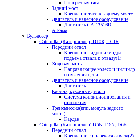
Поперечная тяга
Задний мост
Крепление тяги к заднему мосту
Двигатель и навесное оборудование
Двигатель CAT 3516B
А-Рама
Бульдозер
Caterpillar (Катерпиллер) D10R, D11R
Передний отвал
Крепление гидроцилиндра
подъема отвала к отвалу(1)
Ходовая часть
Направляющее колесо и цилиндр
натяжения цепи
Двигатель и навесное оборудование
Двигатель
Кабина, кузовные детали
Система кондиционирования и
отопления
Трансмиссия(кпп, модуль заднего
моста)
Кардан
Caterpillar (Катерпиллер) D5N, D6N, D6K
Передний отвал
Крепление гц перекоса отвала(2)