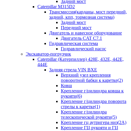
Задний мост
Caterpillar M315D2
Трансмиссия(карданы, мост передний,
задний, кпп, тормозная система)
Задний мост
Передний мост
Двигатель и навесное оборудование
Двигатель CAT C7.1
Гидравлическая система
Гидравлический насос
Экскаватор-погрузчик
Caterpillar (Катерпиллер) 428E, 432E, 442E,
444E
Задняя стрела VIN BXE
Верхний узел крепления
поворотной бабки к каретке(2)
Ковш
Крепление г/цилиндра ковша к
рукояти(6)
Крепление г/цилиндра поворота
стрелы к каретке(1)
Крепление г/цилиндра
телескопической рукояти(5)
Крепление гц аутригера низ(2А)
Крепление ГЦ рукояти и ГЦ