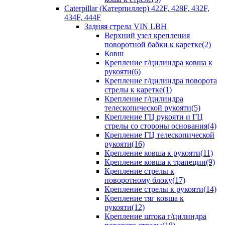
Caterpillar (Катерпиллер) 422F, 428F, 432F,
434F, 444F
Задняя стрела VIN LBH
Верхний узел крепления
поворотной бабки к каретке(2)
Ковш
Крепление г/цилиндра ковша к
рукояти(6)
Крепление г/цилиндра поворота
стрелы к каретке(1)
Крепление г/цилиндра
телескопической рукояти(5)
Крепление ГЦ рукояти и ГЦ
стрелы со стороны основания(4)
Крепление ГЦ телескопической
рукояти(16)
Крепление ковша к рукояти(11)
Крепление ковша к трапеции(9)
Крепление стрелы к
поворотному блоку(17)
Крепление стрелы к рукояти(14)
Крепление тяг ковша к
рукояти(12)
Крепление штока г/цилиндра