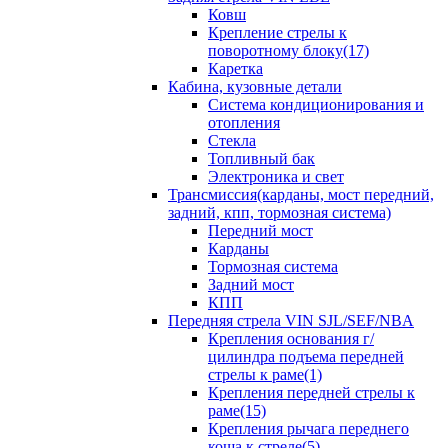
Ковш
Крепление стрелы к
поворотному блоку(17)
Каретка
Кабина, кузовные детали
Система кондиционирования и
отопления
Стекла
Топливный бак
Электроника и свет
Трансмиссия(карданы, мост передний,
задний, кпп, тормозная система)
Передний мост
Карданы
Тормозная система
Задний мост
КПП
Передняя стрела VIN SJL/SEF/NBA
Крепления основания г/
цилиндра подъема передней
стрелы к раме(1)
Крепления передней стрелы к
раме(15)
Крепления рычага переднего
коша к стреле(5)