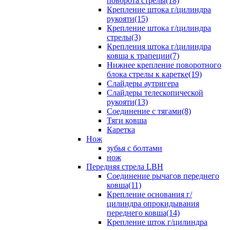
поворота стрелы(18)
Крепление штока г/цилиндра
рукояти(15)
Крепление штока г/цилиндра
стрелы(3)
Крепления штока г/цилиндра
ковша к трапеции(7)
Нижнее крепление поворотного
блока стрелы к каретке(19)
Слайдеры аутригера
Слайдеры телескопической
рукояти(13)
Соединение с тягами(8)
Тяги ковша
Каретка
Нож
зубья с болтами
нож
Передняя стрела LBH
Cоединение рычагов переднего
ковша(11)
Крепление основания г/
цилиндра опрокидывания
переднего ковша(14)
Крепление шток г/цилиндра