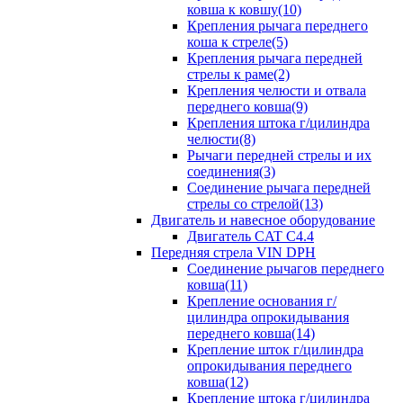
ковша к ковшу(10)
Крепления рычага переднего
коша к стреле(5)
Крепления рычага передней
стрелы к раме(2)
Крепления челюсти и отвала
переднего ковша(9)
Крепления штока г/цилиндра
челюсти(8)
Рычаги передней стрелы и их
соединения(3)
Соединение рычага передней
стрелы со стрелой(13)
Двигатель и навесное оборудование
Двигатель CAT C4.4
Передняя стрела VIN DPH
Cоединение рычагов переднего
ковша(11)
Крепление основания г/
цилиндра опрокидывания
переднего ковша(14)
Крепление шток г/цилиндра
опрокидывания переднего
ковша(12)
Крепление штока г/цилиндра