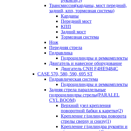
рукояти(5)
Трансмиссия(карданы, мост передний,
задний, кпп, тормозная система)
Карданы
Передний мост
КПП
Задний мост
Тормозная система
Нож
Передняя стрела
Гидравлика
Гидроцилиндры и ремкомплекты
Двигатель и навесное оборудование
Двигатель CNH F4HE9484C
CASE 570, 580, 590, 695 ST
Гидравлическая система
Гидроцилиндры и ремкомплекты
Задняя стрела параллельные
гидроцилиндры стрелы(PARALEL
CYL BOOM)
Верхний узел крепления
поворотной бабки к каретке(2)
Крепление г/цилиндра поворота
стрелы сверху и снизу(1)
Крепление г/цилиндра рукояти и