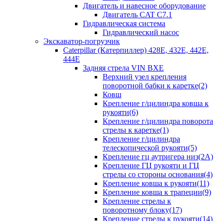
Двигатель и навесное оборудование
Двигатель CAT C7.1
Гидравлическая система
Гидравлический насос
Экскаватор-погрузчик
Caterpillar (Катерпиллер) 428E, 432E, 442E,
444E
Задняя стрела VIN BXE
Верхний узел крепления
поворотной бабки к каретке(2)
Ковш
Крепление г/цилиндра ковша к
рукояти(6)
Крепление г/цилиндра поворота
стрелы к каретке(1)
Крепление г/цилиндра
телескопической рукояти(5)
Крепление гц аутригера низ(2А)
Крепление ГЦ рукояти и ГЦ
стрелы со стороны основания(4)
Крепление ковша к рукояти(11)
Крепление ковша к трапеции(9)
Крепление стрелы к
поворотному блоку(17)
Крепление стрелы к рукояти(14)