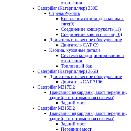
отопления
Caterpillar (Катерпиллер) 330D
Стрела/Рукоять
Крепления г/цилиндра ковша к
тяге(9)
Соединение ковш-рукоять(11)
Соединение ковша с тягой(10)
Двигатель и навесное оборудование
Двигатель CAT C9
Кабина, кузовные детали
Система кондиционирования и
отопления
Топливный бак
Caterpillar (Катерпиллер) 365B
Двигатель и навесное оборудование
Двигатель CAT 3196
Caterpillar M317D2
Трансмиссия(карданы, мост передний,
задний, кпп, тормозная система)
Задний мост
Caterpillar M315D2
Трансмиссия(карданы, мост передний,
задний, кпп, тормозная система)
Задний мост
Передний мост