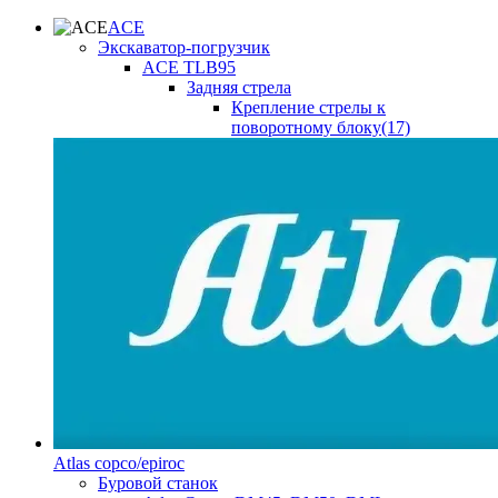
ACE
Экскаватор-погрузчик
ACE TLB95
Задняя стрела
Крепление стрелы к
поворотному блоку(17)
Atlas copco/epiroc
Буровой станок