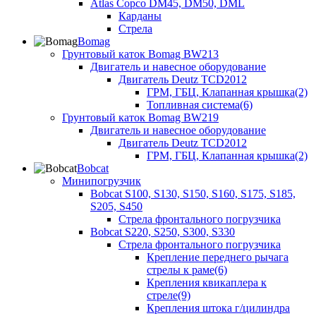
Atlas Copco DM45, DM50, DML
Карданы
Стрела
Bomag
Грунтовый каток Bomag BW213
Двигатель и навесное оборудование
Двигатель Deutz TCD2012
ГРМ, ГБЦ, Клапанная крышка(2)
Топливная система(6)
Грунтовый каток Bomag BW219
Двигатель и навесное оборудование
Двигатель Deutz TCD2012
ГРМ, ГБЦ, Клапанная крышка(2)
Bobcat
Минипогрузчик
Bobcat S100, S130, S150, S160, S175, S185,
S205, S450
Стрела фронтального погрузчика
Bobcat S220, S250, S300, S330
Стрела фронтального погрузчика
Крепление переднего рычага
стрелы к раме(6)
Крепления квикаплера к
стреле(9)
Крепления штока г/цилиндра