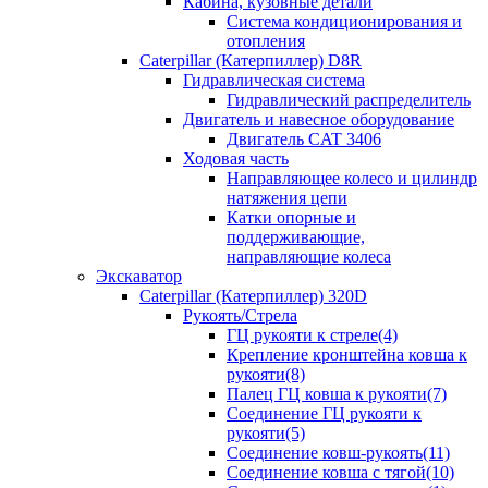
Кабина, кузовные детали
Система кондиционирования и
отопления
Caterpillar (Катерпиллер) D8R
Гидравлическая система
Гидравлический распределитель
Двигатель и навесное оборудование
Двигатель CAT 3406
Ходовая часть
Направляющее колесо и цилиндр
натяжения цепи
Катки опорные и
поддерживающие,
направляющие колеса
Экскаватор
Caterpillar (Катерпиллер) 320D
Рукоять/Стрела
ГЦ рукояти к стреле(4)
Крепление кронштейна ковша к
рукояти(8)
Палец ГЦ ковша к рукояти(7)
Соединение ГЦ рукояти к
рукояти(5)
Соединение ковш-рукоять(11)
Соединение ковша с тягой(10)