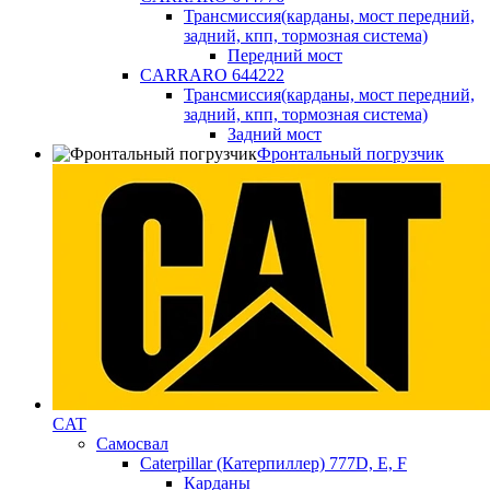
Трансмиссия(карданы, мост передний,
задний, кпп, тормозная система)
Передний мост
CARRARO 644222
Трансмиссия(карданы, мост передний,
задний, кпп, тормозная система)
Задний мост
Фронтальный погрузчик
CAT
Самосвал
Caterpillar (Катерпиллер) 777D, E, F
Карданы