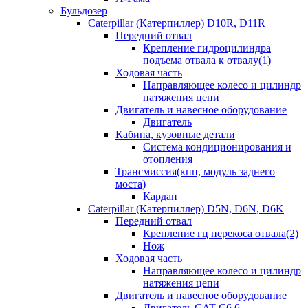
Бульдозер
Caterpillar (Катерпиллер) D10R, D11R
Передний отвал
Крепление гидроцилиндра
подъема отвала к отвалу(1)
Ходовая часть
Направляющее колесо и цилиндр
натяжения цепи
Двигатель и навесное оборудование
Двигатель
Кабина, кузовные детали
Система кондиционирования и
отопления
Трансмиссия(кпп, модуль заднего
моста)
Кардан
Caterpillar (Катерпиллер) D5N, D6N, D6K
Передний отвал
Крепление гц перекоса отвала(2)
Нож
Ходовая часть
Направляющее колесо и цилиндр
натяжения цепи
Двигатель и навесное оборудование
Двигатель CAT C6.6