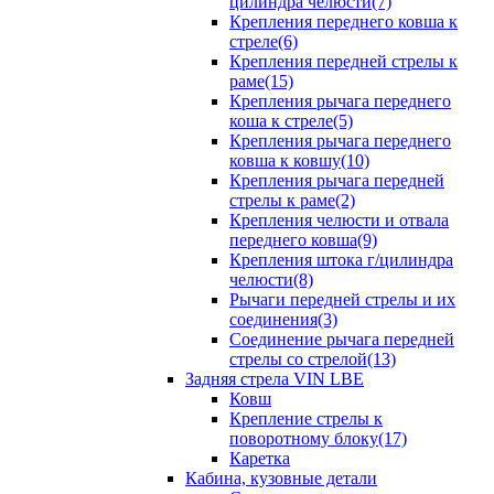
цилиндра челюсти(7)
Крепления переднего ковша к
стреле(6)
Крепления передней стрелы к
раме(15)
Крепления рычага переднего
коша к стреле(5)
Крепления рычага переднего
ковша к ковшу(10)
Крепления рычага передней
стрелы к раме(2)
Крепления челюсти и отвала
переднего ковша(9)
Крепления штока г/цилиндра
челюсти(8)
Рычаги передней стрелы и их
соединения(3)
Соединение рычага передней
стрелы со стрелой(13)
Задняя стрела VIN LBE
Ковш
Крепление стрелы к
поворотному блоку(17)
Каретка
Кабина, кузовные детали