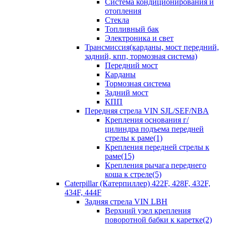
Система кондиционирования и
отопления
Стекла
Топливный бак
Электроника и свет
Трансмиссия(карданы, мост передний,
задний, кпп, тормозная система)
Передний мост
Карданы
Тормозная система
Задний мост
КПП
Передняя стрела VIN SJL/SEF/NBA
Крепления основания г/
цилиндра подъема передней
стрелы к раме(1)
Крепления передней стрелы к
раме(15)
Крепления рычага переднего
коша к стреле(5)
Caterpillar (Катерпиллер) 422F, 428F, 432F,
434F, 444F
Задняя стрела VIN LBH
Верхний узел крепления
поворотной бабки к каретке(2)