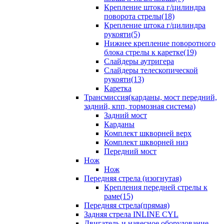
Крепление штока г/цилиндра
поворота стрелы(18)
Крепление штока г/цилиндра
рукояти(5)
Нижнее крепление поворотного
блока стрелы к каретке(19)
Слайдеры аутригера
Слайдеры телескопической
рукояти(13)
Каретка
Трансмиссия(карданы, мост передний,
задний, кпп, тормозная система)
Задний мост
Карданы
Комплект шкворней верх
Комплект шкворней низ
Передний мост
Нож
Нож
Передняя стрела (изогнутая)
Крепления передней стрелы к
раме(15)
Передняя стрела(прямая)
Задняя стрела INLINE CYL
Двигатель и навесное оборудование