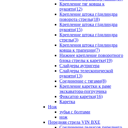
Крепление тяг ковша к
рукояти(12)
Крепление штока г/цилиндра
поворота стрелы(18)
Крепление штока г/цилиндра
рукояти(15)
Крепление штока г/цилиндра
стрелы(3)
Крепления штока г/цилиндра
ковша к трапеции(7)
Нижнее крепление поворотного
блока стрелы к каретке(19)
Слайдеры аутригера
Слайдеры телескопической
рукояти(13)
Соединение с тягами(8)
Крепление каретки к раме
экскаватора-погрузчика
Фиксатор каретки(16)
Каретка
Нож
зубья с болтами
нож
Передняя стрела VIN BXE
Cоединение рычагов переднего