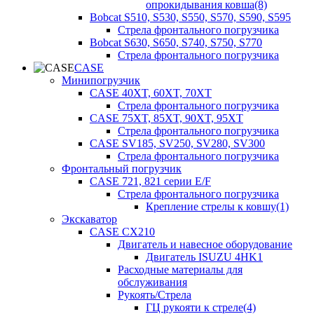
опрокидывания ковша(8)
Bobcat S510, S530, S550, S570, S590, S595
Стрела фронтального погрузчика
Bobcat S630, S650, S740, S750, S770
Стрела фронтального погрузчика
CASE
Минипогрузчик
CASE 40XT, 60XT, 70XT
Стрела фронтального погрузчика
CASE 75XT, 85XT, 90XT, 95XT
Стрела фронтального погрузчика
CASE SV185, SV250, SV280, SV300
Стрела фронтального погрузчика
Фронтальный погрузчик
CASE 721, 821 серии E/F
Стрела фронтального погрузчика
Крепление стрелы к ковшу(1)
Экскаватор
CASE CX210
Двигатель и навесное оборудование
Двигатель ISUZU 4HK1
Расходные материалы для
обслуживания
Рукоять/Стрела
ГЦ рукояти к стреле(4)