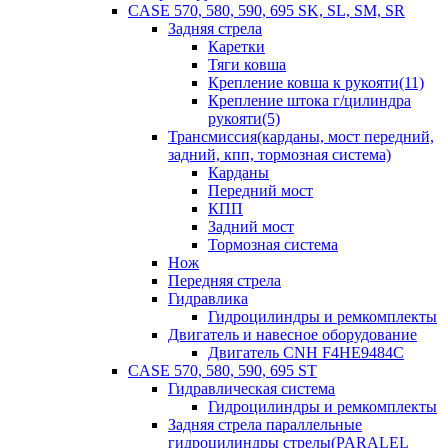
CASE 570, 580, 590, 695 SK, SL, SM, SR
Задняя стрела
Каретки
Тяги ковша
Крепление ковша к рукояти(11)
Крепление штока г/цилиндра
рукояти(5)
Трансмиссия(карданы, мост передний,
задний, кпп, тормозная система)
Карданы
Передний мост
КПП
Задний мост
Тормозная система
Нож
Передняя стрела
Гидравлика
Гидроцилиндры и ремкомплекты
Двигатель и навесное оборудование
Двигатель CNH F4HE9484C
CASE 570, 580, 590, 695 ST
Гидравлическая система
Гидроцилиндры и ремкомплекты
Задняя стрела параллельные
гидроцилиндры стрелы(PARALEL