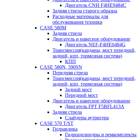
Двигатель CNH F4HE9484C
Задняя стрела старого образца
Расходные материалы для
обслуживания техники
CASE 580M
Задняя стрела
Двигатель и навесное оборудование
Двигатель NEF-F4HE0484G
Трансмиссия(карданы, мост передний,
задний, кпп, тормозная система)
КПП
CASE 580N, 590SN
Передняя стрела
Трансмиссия(карданы, мост передний,
задний, кпп, тормозная система)
Задний мост
Передний мост
Двигатель и навесное оборудование
Двигатель FPT F5BFL413A
Задняя стрела
Слайдеры аутригера
CASE 570 T/ST
Гидравлика
Гидроцилиндры и ремкомплекты