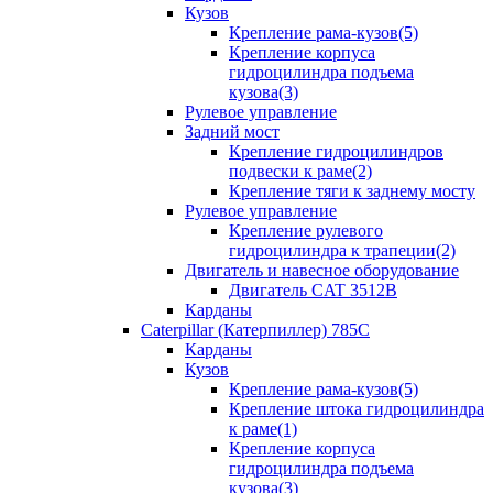
Кузов
Крепление рама-кузов(5)
Крепление корпуса
гидроцилиндра подъема
кузова(3)
Рулевое управление
Задний мост
Крепление гидроцилиндров
подвески к раме(2)
Крепление тяги к заднему мосту
Рулевое управление
Крепление рулевого
гидроцилиндра к трапеции(2)
Двигатель и навесное оборудование
Двигатель CAT 3512B
Карданы
Caterpillar (Катерпиллер) 785C
Карданы
Кузов
Крепление рама-кузов(5)
Крепление штока гидроцилиндра
к раме(1)
Крепление корпуса
гидроцилиндра подъема
кузова(3)