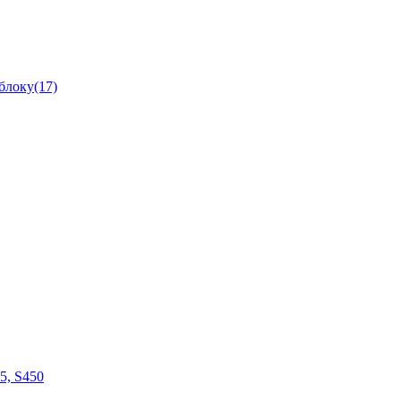
блоку(17)
05, S450