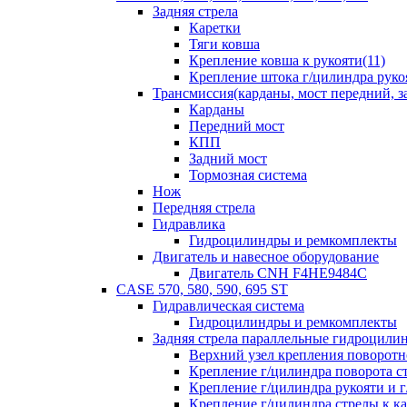
Задняя стрела
Каретки
Тяги ковша
Крепление ковша к рукояти(11)
Крепление штока г/цилиндра руко
Трансмиссия(карданы, мост передний, за
Карданы
Передний мост
КПП
Задний мост
Тормозная система
Нож
Передняя стрела
Гидравлика
Гидроцилиндры и ремкомплекты
Двигатель и навесное оборудование
Двигатель CNH F4HE9484C
CASE 570, 580, 590, 695 ST
Гидравлическая система
Гидроцилиндры и ремкомплекты
Задняя стрела параллельные гидроци
Верхний узел крепления поворотно
Крепление г/цилиндра поворота ст
Крепление г/цилиндра рукояти и г
Крепление г/цилиндра стрелы к ка