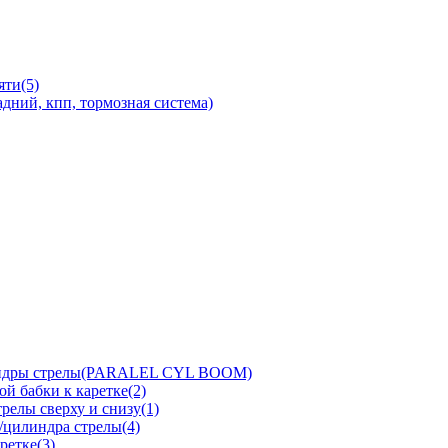
яти(5)
дний, кпп, тормозная система)
линдры стрелы(PARALEL CYL BOOM)
й бабки к каретке(2)
релы сверху и снизу(1)
/цилиндра стрелы(4)
ретке(3)