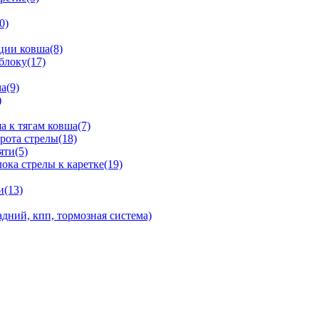
0)
ции ковша(8)
блоку(17)
а(9)
)
 к тягам ковша(7)
рота стрелы(18)
яти(5)
ка стрелы к каретке(19)
и(13)
дний, кпп, тормозная система)