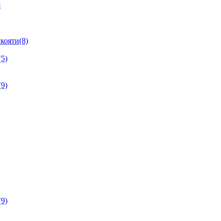
я
кояти(8)
5)
9)
9)