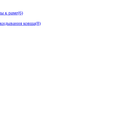
ы к раме(6)
окидывания ковша(8)