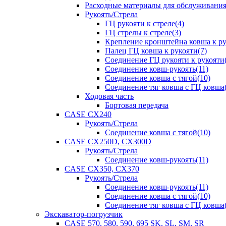
Расходные материалы для обслуживани
Рукоять/Стрела
ГЦ рукояти к стреле(4)
ГЦ стрелы к стреле(3)
Крепление кронштейна ковша к ру
Палец ГЦ ковша к рукояти(7)
Соединение ГЦ рукояти к рукояти(
Соединение ковш-рукоять(11)
Соединение ковша с тягой(10)
Соединение тяг ковша с ГЦ ковша(
Ходовая часть
Бортовая передача
CASE CX240
Рукоять/Стрела
Соединение ковша с тягой(10)
CASE CX250D, CX300D
Рукоять/Стрела
Соединение ковш-рукоять(11)
CASE CX350, CX370
Рукоять/Стрела
Соединение ковш-рукоять(11)
Соединение ковша с тягой(10)
Соединение тяг ковша с ГЦ ковша(
Экскаватор-погрузчик
CASE 570, 580, 590, 695 SK, SL, SM, SR