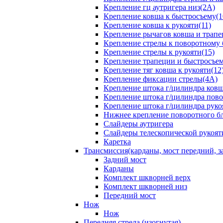
Крепление гц аутригера низ(2А)
Крепление ковша к быстросъему(1
Крепление ковша к рукояти(11)
Крепление рычагов ковша и трапе
Крепление стрелы к поворотному 
Крепление стрелы к рукояти(15)
Крепление трапеции и быстросъем
Крепление тяг ковша к рукояти(12
Крепление фиксации стрелы(4A)
Крепление штока г/цилиндра ковша
Крепление штока г/цилиндра пово
Крепление штока г/цилиндра руко
Нижнее крепление поворотного бло
Слайдеры аутригера
Слайдеры телескопической рукоят
Каретка
Трансмиссия(карданы, мост передний, за
Задний мост
Карданы
Комплект шкворней верх
Комплект шкворней низ
Передний мост
Нож
Нож
Передняя стрела (изогнутая)