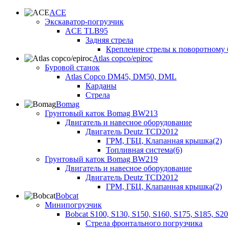
ACE
Экскаватор-погрузчик
ACE TLB95
Задняя стрела
Крепление стрелы к поворотному 
Atlas copco/epiroc
Буровой станок
Atlas Copco DM45, DM50, DML
Карданы
Стрела
Bomag
Грунтовый каток Bomag BW213
Двигатель и навесное оборудование
Двигатель Deutz TCD2012
ГРМ, ГБЦ, Клапанная крышка(2)
Топливная система(6)
Грунтовый каток Bomag BW219
Двигатель и навесное оборудование
Двигатель Deutz TCD2012
ГРМ, ГБЦ, Клапанная крышка(2)
Bobcat
Минипогрузчик
Bobcat S100, S130, S150, S160, S175, S185, S2
Стрела фронтального погрузчика