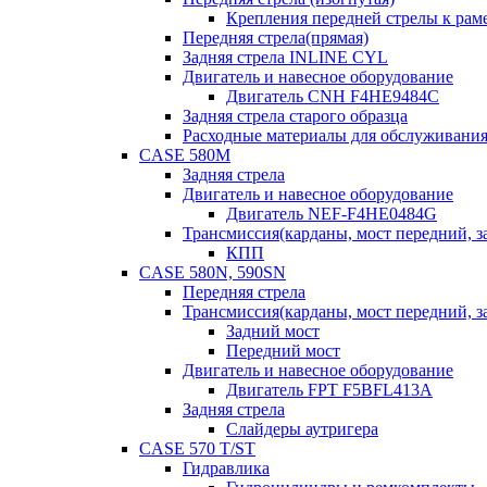
Крепления передней стрелы к раме
Передняя стрела(прямая)
Задняя стрела INLINE CYL
Двигатель и навесное оборудование
Двигатель CNH F4HE9484C
Задняя стрела старого образца
Расходные материалы для обслуживания
CASE 580M
Задняя стрела
Двигатель и навесное оборудование
Двигатель NEF-F4HE0484G
Трансмиссия(карданы, мост передний, за
КПП
CASE 580N, 590SN
Передняя стрела
Трансмиссия(карданы, мост передний, за
Задний мост
Передний мост
Двигатель и навесное оборудование
Двигатель FPT F5BFL413A
Задняя стрела
Слайдеры аутригера
CASE 570 T/ST
Гидравлика