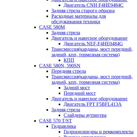
Двигатель CNH F4HE9484C
Задняя стрела старого образца
Расходные материалы для
обслуживания техники
CASE 580M
Задняя стрела
Двигатель и навесное оборудование
Двигатель NEF-F4HE0484G
Трансмиссия(карданы, мост передний,
задний, кпп, тормозная система)
КПП
CASE 580N, 590SN
Передняя стрела
Трансмиссия(карданы, мост передний,
задний, кпп, тормозная система)
Задний мост
Передний мост
Двигатель и навесное оборудование
Двигатель FPT F5BFL413A
Задняя стрела
Слайдеры аутригера
CASE 570 T/ST
Гидравлика
Гидроцилиндры и ремкомплекты