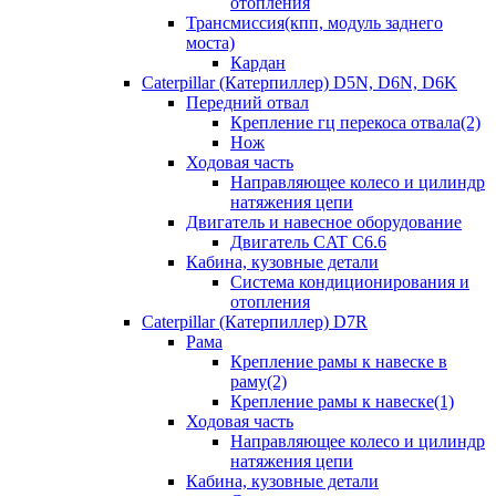
отопления
Трансмиссия(кпп, модуль заднего
моста)
Кардан
Caterpillar (Катерпиллер) D5N, D6N, D6K
Передний отвал
Крепление гц перекоса отвала(2)
Нож
Ходовая часть
Направляющее колесо и цилиндр
натяжения цепи
Двигатель и навесное оборудование
Двигатель CAT C6.6
Кабина, кузовные детали
Система кондиционирования и
отопления
Caterpillar (Катерпиллер) D7R
Рама
Крепление рамы к навеске в
раму(2)
Крепление рамы к навеске(1)
Ходовая часть
Направляющее колесо и цилиндр
натяжения цепи
Кабина, кузовные детали