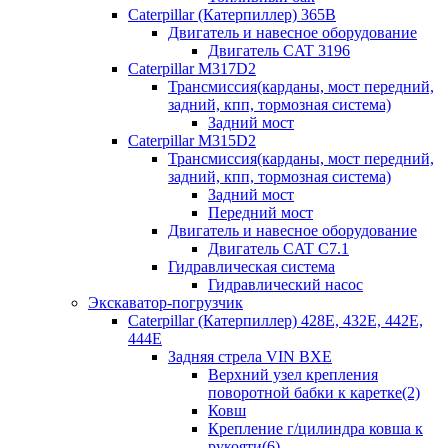
Caterpillar (Катерпиллер) 365B
Двигатель и навесное оборудование
Двигатель CAT 3196
Caterpillar M317D2
Трансмиссия(карданы, мост передний,
задний, кпп, тормозная система)
Задний мост
Caterpillar M315D2
Трансмиссия(карданы, мост передний,
задний, кпп, тормозная система)
Задний мост
Передний мост
Двигатель и навесное оборудование
Двигатель CAT C7.1
Гидравлическая система
Гидравлический насос
Экскаватор-погрузчик
Caterpillar (Катерпиллер) 428E, 432E, 442E,
444E
Задняя стрела VIN BXE
Верхний узел крепления
поворотной бабки к каретке(2)
Ковш
Крепление г/цилиндра ковша к
рукояти(6)