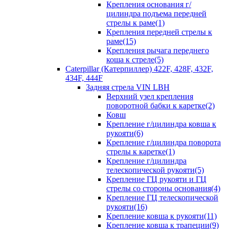
Крепления основания г/
цилиндра подъема передней
стрелы к раме(1)
Крепления передней стрелы к
раме(15)
Крепления рычага переднего
коша к стреле(5)
Caterpillar (Катерпиллер) 422F, 428F, 432F,
434F, 444F
Задняя стрела VIN LBH
Верхний узел крепления
поворотной бабки к каретке(2)
Ковш
Крепление г/цилиндра ковша к
рукояти(6)
Крепление г/цилиндра поворота
стрелы к каретке(1)
Крепление г/цилиндра
телескопической рукояти(5)
Крепление ГЦ рукояти и ГЦ
стрелы со стороны основания(4)
Крепление ГЦ телескопической
рукояти(16)
Крепление ковша к рукояти(11)
Крепление ковша к трапеции(9)