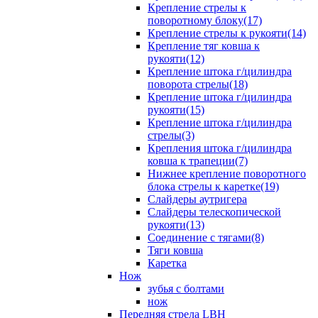
Крепление стрелы к
поворотному блоку(17)
Крепление стрелы к рукояти(14)
Крепление тяг ковша к
рукояти(12)
Крепление штока г/цилиндра
поворота стрелы(18)
Крепление штока г/цилиндра
рукояти(15)
Крепление штока г/цилиндра
стрелы(3)
Крепления штока г/цилиндра
ковша к трапеции(7)
Нижнее крепление поворотного
блока стрелы к каретке(19)
Слайдеры аутригера
Слайдеры телескопической
рукояти(13)
Соединение с тягами(8)
Тяги ковша
Каретка
Нож
зубья с болтами
нож
Передняя стрела LBH