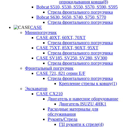
опрокидывания ковша(8)
Bobcat S510, S530, S550, S570, S590, S595
Стрела фронтального погрузчика
Bobcat S630, S650, S740, S750, S770
Стрела фронтального погрузчика
CASE
Минипогрузчик
CASE 40XT, 60XT, 70XT
Стрела фронтального погрузчика
CASE 75XT, 85XT, 90XT, 95XT
Стрела фронтального погрузчика
CASE SV185, SV250, SV280, SV300
Стрела фронтального погрузчика
Фронтальный погрузчик
CASE 721, 821 серии E/F
Стрела фронтального погрузчика
Крепление стрелы к ковшу(1)
Экскаватор
CASE CX210
Двигатель и навесное оборудование
Двигатель ISUZU 4HK1
Расходные материалы для
обслуживания
Рукоять/Стрела
ГЦ рукояти к стреле(4)