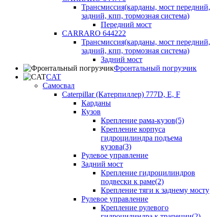
Трансмиссия(карданы, мост передний,
задний, кпп, тормозная система)
Передний мост
CARRARO 644222
Трансмиссия(карданы, мост передний,
задний, кпп, тормозная система)
Задний мост
Фронтальный погрузчик
CAT
Самосвал
Caterpillar (Катерпиллер) 777D, E, F
Карданы
Кузов
Крепление рама-кузов(5)
Крепление корпуса
гидроцилиндра подъема
кузова(3)
Рулевое управление
Задний мост
Крепление гидроцилиндров
подвески к раме(2)
Крепление тяги к заднему мосту
Рулевое управление
Крепление рулевого
гидроцилиндра к трапеции(2)