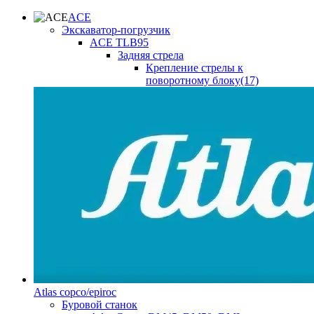
ACE
Экскаватор-погрузчик
ACE TLB95
Задняя стрела
Крепление стрелы к
поворотному блоку(17)
Atlas copco/epiroc
Буровой станок