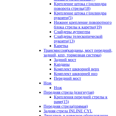
Крепление штока г/цилиндра
поворота стрелы(18)
Крепление штока г/цилиндра
рукояти(5)
Нижнее крепление поворотного
блока стрелы к каретке(19)
Слайдеры аутригера
Слайдеры телескопической
рукояти(13)
Каретка
Трансмиссия(карданы, мост передний,
задний, кпп, тормозная система)
Задний мост
Карданы
Комплект шкворней верх
Комплект шкворней низ
Передний мост
Нож
Нож
Передняя стрела (изогнутая)
Крепления передней стрелы к
раме(15)
Передняя стрела(прямая)
Задняя стрела INLINE CYL
Двигатель и навесное оборудование