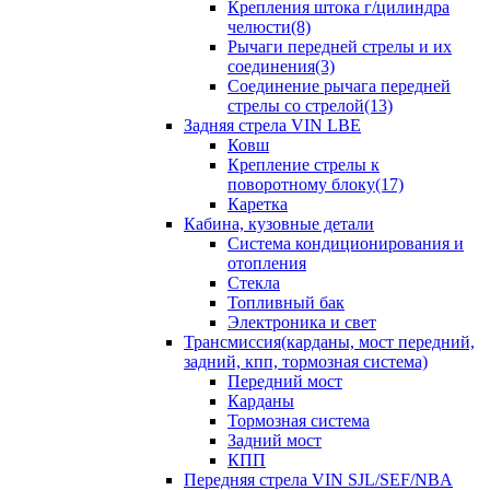
Крепления штока г/цилиндра
челюсти(8)
Рычаги передней стрелы и их
соединения(3)
Соединение рычага передней
стрелы со стрелой(13)
Задняя стрела VIN LBE
Ковш
Крепление стрелы к
поворотному блоку(17)
Каретка
Кабина, кузовные детали
Система кондиционирования и
отопления
Стекла
Топливный бак
Электроника и свет
Трансмиссия(карданы, мост передний,
задний, кпп, тормозная система)
Передний мост
Карданы
Тормозная система
Задний мост
КПП
Передняя стрела VIN SJL/SEF/NBA