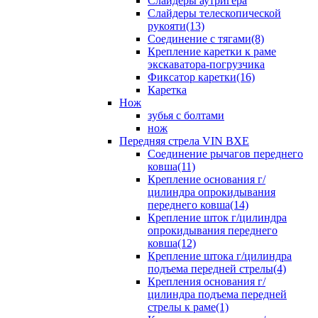
Слайдеры аутригера
Слайдеры телескопической
рукояти(13)
Соединение с тягами(8)
Крепление каретки к раме
экскаватора-погрузчика
Фиксатор каретки(16)
Каретка
Нож
зубья с болтами
нож
Передняя стрела VIN BXE
Cоединение рычагов переднего
ковша(11)
Крепление основания г/
цилиндра опрокидывания
переднего ковша(14)
Крепление шток г/цилиндра
опрокидывания переднего
ковша(12)
Крепление штока г/цилиндра
подъема передней стрелы(4)
Крепления основания г/
цилиндра подъема передней
стрелы к раме(1)