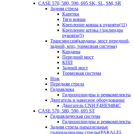
CASE 570, 580, 590, 695 SK, SL, SM, SR
Задняя стрела
Каретки
Тяги ковша
Крепление ковша к рукояти(11)
Крепление штока г/цилиндра
рукояти(5)
Трансмиссия(карданы, мост передний,
задний, кпп, тормозная система)
Карданы
Передний мост
КПП
Задний мост
Тормозная система
Нож
Передняя стрела
Гидравлика
Гидроцилиндры и ремкомплекты
Двигатель и навесное оборудование
Двигатель CNH F4HE9484C
CASE 570, 580, 590, 695 ST
Гидравлическая система
Гидроцилиндры и ремкомплекты
Задняя стрела параллельные
гидроцилиндры стрелы(PARALEL