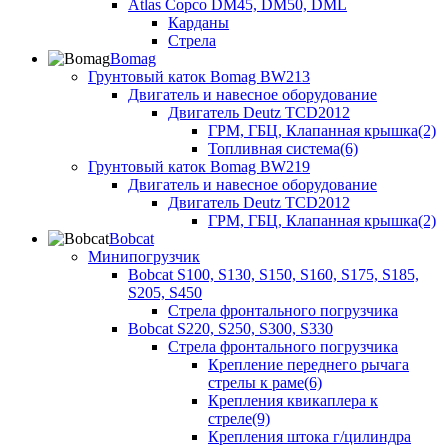
Atlas Copco DM45, DM50, DML
Карданы
Стрела
Bomag
Грунтовый каток Bomag BW213
Двигатель и навесное оборудование
Двигатель Deutz TCD2012
ГРМ, ГБЦ, Клапанная крышка(2)
Топливная система(6)
Грунтовый каток Bomag BW219
Двигатель и навесное оборудование
Двигатель Deutz TCD2012
ГРМ, ГБЦ, Клапанная крышка(2)
Bobcat
Минипогрузчик
Bobcat S100, S130, S150, S160, S175, S185,
S205, S450
Стрела фронтального погрузчика
Bobcat S220, S250, S300, S330
Стрела фронтального погрузчика
Крепление переднего рычага
стрелы к раме(6)
Крепления квикаплера к
стреле(9)
Крепления штока г/цилиндра