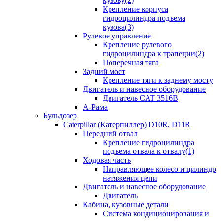
кузову(2)
Крепление корпуса
гидроцилиндра подъема
кузова(3)
Рулевое управление
Крепление рулевого
гидроцилиндра к трапеции(2)
Поперечная тяга
Задний мост
Крепление тяги к заднему мосту
Двигатель и навесное оборудование
Двигатель CAT 3516B
А-Рама
Бульдозер
Caterpillar (Катерпиллер) D10R, D11R
Передний отвал
Крепление гидроцилиндра
подъема отвала к отвалу(1)
Ходовая часть
Направляющее колесо и цилиндр
натяжения цепи
Двигатель и навесное оборудование
Двигатель
Кабина, кузовные детали
Система кондиционирования и