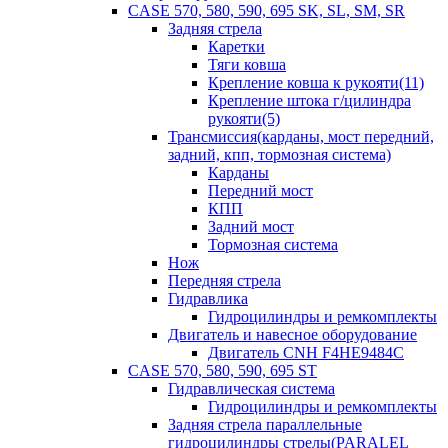
CASE 570, 580, 590, 695 SK, SL, SM, SR
Задняя стрела
Каретки
Тяги ковша
Крепление ковша к рукояти(11)
Крепление штока г/цилиндра
рукояти(5)
Трансмиссия(карданы, мост передний,
задний, кпп, тормозная система)
Карданы
Передний мост
КПП
Задний мост
Тормозная система
Нож
Передняя стрела
Гидравлика
Гидроцилиндры и ремкомплекты
Двигатель и навесное оборудование
Двигатель CNH F4HE9484C
CASE 570, 580, 590, 695 ST
Гидравлическая система
Гидроцилиндры и ремкомплекты
Задняя стрела параллельные
гидроцилиндры стрелы(PARALEL