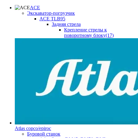
ACE
Экскаватор-погрузчик
ACE TLB95
Задняя стрела
Крепление стрелы к
поворотному блоку(17)
Atlas copco/epiroc
Буровой станок