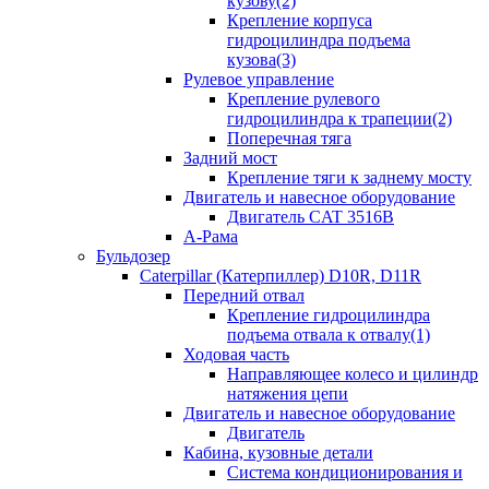
кузову(2)
Крепление корпуса
гидроцилиндра подъема
кузова(3)
Рулевое управление
Крепление рулевого
гидроцилиндра к трапеции(2)
Поперечная тяга
Задний мост
Крепление тяги к заднему мосту
Двигатель и навесное оборудование
Двигатель CAT 3516B
А-Рама
Бульдозер
Caterpillar (Катерпиллер) D10R, D11R
Передний отвал
Крепление гидроцилиндра
подъема отвала к отвалу(1)
Ходовая часть
Направляющее колесо и цилиндр
натяжения цепи
Двигатель и навесное оборудование
Двигатель
Кабина, кузовные детали
Система кондиционирования и