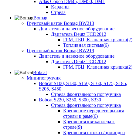
Atlas Copco DM45, DM50, DML
Карданы
Стрела
Bomag
Грунтовый каток Bomag BW213
Двигатель и навесное оборудование
Двигатель Deutz TCD2012
ГРМ, ГБЦ, Клапанная крышка(2)
Топливная система(6)
Грунтовый каток Bomag BW219
Двигатель и навесное оборудование
Двигатель Deutz TCD2012
ГРМ, ГБЦ, Клапанная крышка(2)
Bobcat
Минипогрузчик
Bobcat S100, S130, S150, S160, S175, S185,
S205, S450
Стрела фронтального погрузчика
Bobcat S220, S250, S300, S330
Стрела фронтального погрузчика
Крепление переднего рычага
стрелы к раме(6)
Крепления квикаплера к
стреле(9)
Крепления штока г/цилиндра