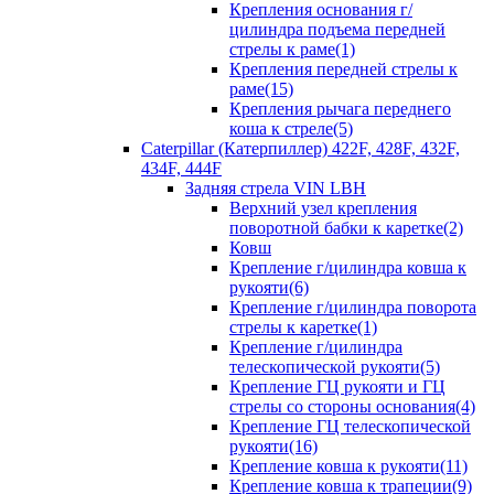
Крепления основания г/
цилиндра подъема передней
стрелы к раме(1)
Крепления передней стрелы к
раме(15)
Крепления рычага переднего
коша к стреле(5)
Caterpillar (Катерпиллер) 422F, 428F, 432F,
434F, 444F
Задняя стрела VIN LBH
Верхний узел крепления
поворотной бабки к каретке(2)
Ковш
Крепление г/цилиндра ковша к
рукояти(6)
Крепление г/цилиндра поворота
стрелы к каретке(1)
Крепление г/цилиндра
телескопической рукояти(5)
Крепление ГЦ рукояти и ГЦ
стрелы со стороны основания(4)
Крепление ГЦ телескопической
рукояти(16)
Крепление ковша к рукояти(11)
Крепление ковша к трапеции(9)