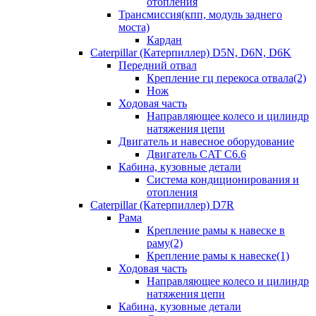
отопления
Трансмиссия(кпп, модуль заднего
моста)
Кардан
Caterpillar (Катерпиллер) D5N, D6N, D6K
Передний отвал
Крепление гц перекоса отвала(2)
Нож
Ходовая часть
Направляющее колесо и цилиндр
натяжения цепи
Двигатель и навесное оборудование
Двигатель CAT C6.6
Кабина, кузовные детали
Система кондиционирования и
отопления
Caterpillar (Катерпиллер) D7R
Рама
Крепление рамы к навеске в
раму(2)
Крепление рамы к навеске(1)
Ходовая часть
Направляющее колесо и цилиндр
натяжения цепи
Кабина, кузовные детали