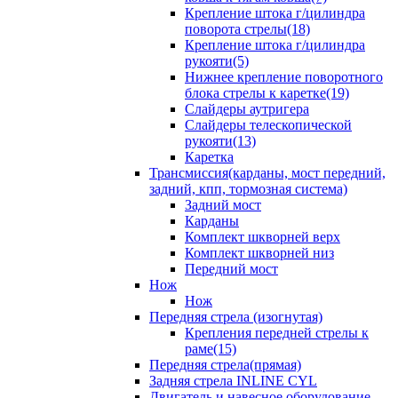
Крепление штока г/цилиндра
поворота стрелы(18)
Крепление штока г/цилиндра
рукояти(5)
Нижнее крепление поворотного
блока стрелы к каретке(19)
Слайдеры аутригера
Слайдеры телескопической
рукояти(13)
Каретка
Трансмиссия(карданы, мост передний,
задний, кпп, тормозная система)
Задний мост
Карданы
Комплект шкворней верх
Комплект шкворней низ
Передний мост
Нож
Нож
Передняя стрела (изогнутая)
Крепления передней стрелы к
раме(15)
Передняя стрела(прямая)
Задняя стрела INLINE CYL
Двигатель и навесное оборудование