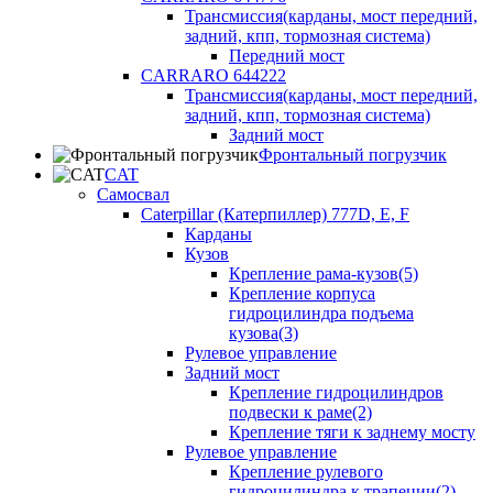
Трансмиссия(карданы, мост передний,
задний, кпп, тормозная система)
Передний мост
CARRARO 644222
Трансмиссия(карданы, мост передний,
задний, кпп, тормозная система)
Задний мост
Фронтальный погрузчик
CAT
Самосвал
Caterpillar (Катерпиллер) 777D, E, F
Карданы
Кузов
Крепление рама-кузов(5)
Крепление корпуса
гидроцилиндра подъема
кузова(3)
Рулевое управление
Задний мост
Крепление гидроцилиндров
подвески к раме(2)
Крепление тяги к заднему мосту
Рулевое управление
Крепление рулевого
гидроцилиндра к трапеции(2)