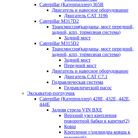
Caterpillar (Катерпиллер) 365B
Двигатель и навесное оборудование
Двигатель CAT 3196
Caterpillar M317D2
Трансмиссия(карданы, мост передний,
задний, кпп, тормозная система)
Задний мост
Caterpillar M315D2
Трансмиссия(карданы, мост передний,
задний, кпп, тормозная система)
Задний мост
Передний мост
Двигатель и навесное оборудование
Двигатель CAT C7.1
Гидравлическая система
Гидравлический насос
Экскаватор-погрузчик
Caterpillar (Катерпиллер) 428E, 432E, 442E,
444E
Задняя стрела VIN BXE
Верхний узел крепления
поворотной бабки к каретке(2)
Ковш
Крепление г/цилиндра ковша к
рукояти(6)