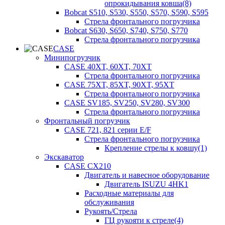
опрокидывания ковша(8)
Bobcat S510, S530, S550, S570, S590, S595
Стрела фронтального погрузчика
Bobcat S630, S650, S740, S750, S770
Стрела фронтального погрузчика
CASE
Минипогрузчик
CASE 40XT, 60XT, 70XT
Стрела фронтального погрузчика
CASE 75XT, 85XT, 90XT, 95XT
Стрела фронтального погрузчика
CASE SV185, SV250, SV280, SV300
Стрела фронтального погрузчика
Фронтальный погрузчик
CASE 721, 821 серии E/F
Стрела фронтального погрузчика
Крепление стрелы к ковшу(1)
Экскаватор
CASE CX210
Двигатель и навесное оборудование
Двигатель ISUZU 4HK1
Расходные материалы для
обслуживания
Рукоять/Стрела
ГЦ рукояти к стреле(4)