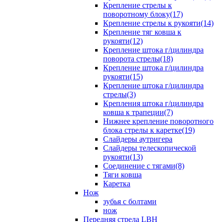
Крепление стрелы к
поворотному блоку(17)
Крепление стрелы к рукояти(14)
Крепление тяг ковша к
рукояти(12)
Крепление штока г/цилиндра
поворота стрелы(18)
Крепление штока г/цилиндра
рукояти(15)
Крепление штока г/цилиндра
стрелы(3)
Крепления штока г/цилиндра
ковша к трапеции(7)
Нижнее крепление поворотного
блока стрелы к каретке(19)
Слайдеры аутригера
Слайдеры телескопической
рукояти(13)
Соединение с тягами(8)
Тяги ковша
Каретка
Нож
зубья с болтами
нож
Передняя стрела LBH