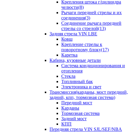
Крепления штока г/цилиндра
челюсти(8)
Рычаги передней стрелы и их
соединения(3)
Соединение рычага передней
стрелы со стрелой(13)
Задняя стрела VIN LBE
Ковш
Крепление стрелы к
поворотному блоку(17)
Каретка
Кабина, кузовные детали
Система кондиционирования и
отопления
Стекла
Топливный бак
Электроника и свет
Трансмиссия(карданы, мост передний,
задний, кпп, тормозная система)
Передний мост
Карданы
Тормозная система
Задний мост
КПП
Передняя стрела VIN SJL/SEF/NBA