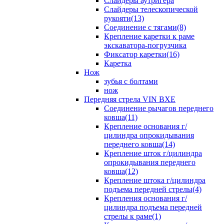
Слайдеры аутригера
Слайдеры телескопической
рукояти(13)
Соединение с тягами(8)
Крепление каретки к раме
экскаватора-погрузчика
Фиксатор каретки(16)
Каретка
Нож
зубья с болтами
нож
Передняя стрела VIN BXE
Cоединение рычагов переднего
ковша(11)
Крепление основания г/
цилиндра опрокидывания
переднего ковша(14)
Крепление шток г/цилиндра
опрокидывания переднего
ковша(12)
Крепление штока г/цилиндра
подъема передней стрелы(4)
Крепления основания г/
цилиндра подъема передней
стрелы к раме(1)