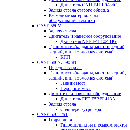
Двигатель CNH F4HE9484C
Задняя стрела старого образца
Расходные материалы для
обслуживания техники
CASE 580M
Задняя стрела
Двигатель и навесное оборудование
Двигатель NEF-F4HE0484G
Трансмиссия(карданы, мост передний,
задний, кпп, тормозная система)
КПП
CASE 580N, 590SN
Передняя стрела
Трансмиссия(карданы, мост передний,
задний, кпп, тормозная система)
Задний мост
Передний мост
Двигатель и навесное оборудование
Двигатель FPT F5BFL413A
Задняя стрела
Слайдеры аутригера
CASE 570 T/ST
Гидравлика
Гидроцилиндры и ремкомплекты