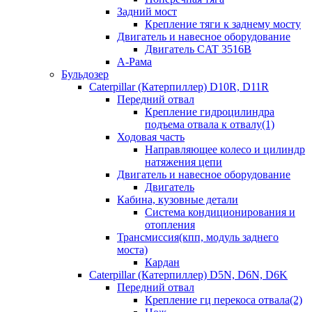
Задний мост
Крепление тяги к заднему мосту
Двигатель и навесное оборудование
Двигатель CAT 3516B
А-Рама
Бульдозер
Caterpillar (Катерпиллер) D10R, D11R
Передний отвал
Крепление гидроцилиндра
подъема отвала к отвалу(1)
Ходовая часть
Направляющее колесо и цилиндр
натяжения цепи
Двигатель и навесное оборудование
Двигатель
Кабина, кузовные детали
Система кондиционирования и
отопления
Трансмиссия(кпп, модуль заднего
моста)
Кардан
Caterpillar (Катерпиллер) D5N, D6N, D6K
Передний отвал
Крепление гц перекоса отвала(2)