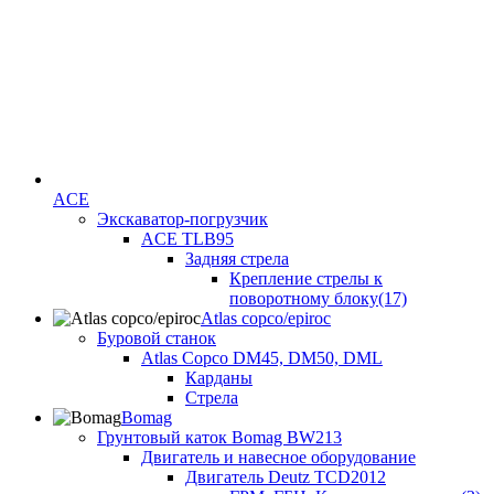
ACE
Экскаватор-погрузчик
ACE TLB95
Задняя стрела
Крепление стрелы к
поворотному блоку(17)
Atlas copco/epiroc
Буровой станок
Atlas Copco DM45, DM50, DML
Карданы
Стрела
Bomag
Грунтовый каток Bomag BW213
Двигатель и навесное оборудование
Двигатель Deutz TCD2012