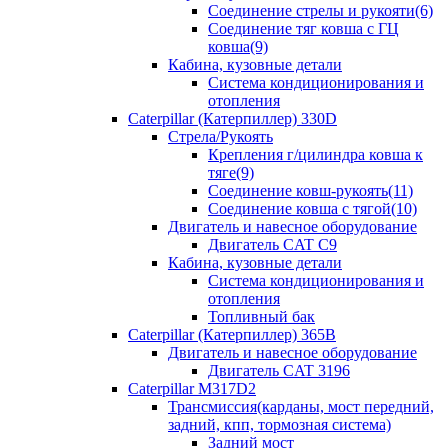
Соединение стрелы и рукояти(6)
Соединение тяг ковша с ГЦ
ковша(9)
Кабина, кузовные детали
Система кондиционирования и
отопления
Caterpillar (Катерпиллер) 330D
Стрела/Рукоять
Крепления г/цилиндра ковша к
тяге(9)
Соединение ковш-рукоять(11)
Соединение ковша с тягой(10)
Двигатель и навесное оборудование
Двигатель CAT C9
Кабина, кузовные детали
Система кондиционирования и
отопления
Топливный бак
Caterpillar (Катерпиллер) 365B
Двигатель и навесное оборудование
Двигатель CAT 3196
Caterpillar M317D2
Трансмиссия(карданы, мост передний,
задний, кпп, тормозная система)
Задний мост