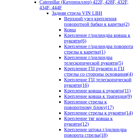
Caterpillar (Катерпиллер) 422F, 428F, 432F,
434F, 444F
Задняя стрела VIN LBH
Верхний узел крепления
поворотной бабки к каретке(2)
Ковш
Крепление г/цилиндра ковша к
рукояти(6)
Крепление г/цилиндра поворота
стрелы к каретке(1)
Крепление г/цилиндра
телескопической рукояти(5)
Крепление ГЦ рукояти и ГЦ
стрелы со стороны основания(4)
Крепление ГЦ телескопической
рукояти(16)
Крепление ковша к рукояти(11)
Крепление ковша к трапеции(9)
Крепление стрелы к
поворотному блоку(17)
Крепление стрелы к рукояти(14)
Крепление тяг ковша к
рукояти(12)
Крепление штока г/цилиндра
поворота стрелы(18)