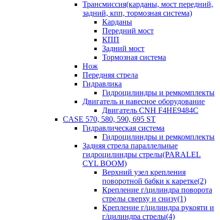
Трансмиссия(карданы, мост передний,
задний, кпп, тормозная система)
Карданы
Передний мост
КПП
Задний мост
Тормозная система
Нож
Передняя стрела
Гидравлика
Гидроцилиндры и ремкомплекты
Двигатель и навесное оборудование
Двигатель CNH F4HE9484C
CASE 570, 580, 590, 695 ST
Гидравлическая система
Гидроцилиндры и ремкомплекты
Задняя стрела параллельные
гидроцилиндры стрелы(PARALEL
CYL BOOM)
Верхний узел крепления
поворотной бабки к каретке(2)
Крепление г/цилиндра поворота
стрелы сверху и снизу(1)
Крепление г/цилиндра рукояти и
г/цилиндра стрелы(4)