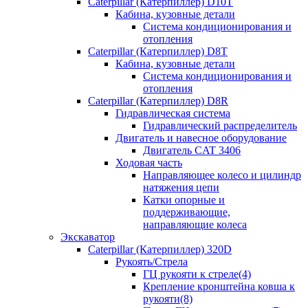
Caterpillar (Катерпиллер) D10T
Кабина, кузовные детали
Система кондиционирования и
отопления
Caterpillar (Катерпиллер) D8T
Кабина, кузовные детали
Система кондиционирования и
отопления
Caterpillar (Катерпиллер) D8R
Гидравлическая система
Гидравлический распределитель
Двигатель и навесное оборудование
Двигатель CAT 3406
Ходовая часть
Направляющее колесо и цилиндр
натяжения цепи
Катки опорные и
поддерживающие,
направляющие колеса
Экскаватор
Caterpillar (Катерпиллер) 320D
Рукоять/Стрела
ГЦ рукояти к стреле(4)
Крепление кронштейна ковша к
рукояти(8)