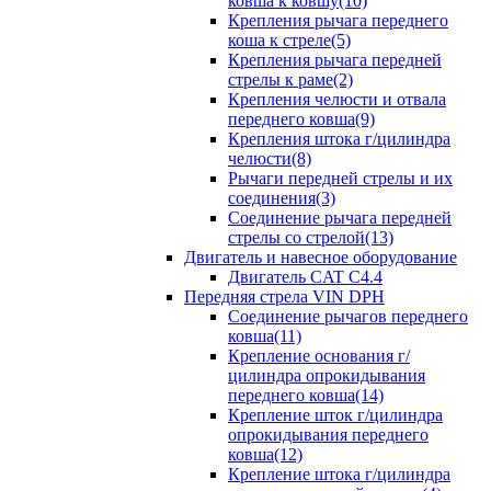
ковша к ковшу(10)
Крепления рычага переднего
коша к стреле(5)
Крепления рычага передней
стрелы к раме(2)
Крепления челюсти и отвала
переднего ковша(9)
Крепления штока г/цилиндра
челюсти(8)
Рычаги передней стрелы и их
соединения(3)
Соединение рычага передней
стрелы со стрелой(13)
Двигатель и навесное оборудование
Двигатель CAT C4.4
Передняя стрела VIN DPH
Cоединение рычагов переднего
ковша(11)
Крепление основания г/
цилиндра опрокидывания
переднего ковша(14)
Крепление шток г/цилиндра
опрокидывания переднего
ковша(12)
Крепление штока г/цилиндра