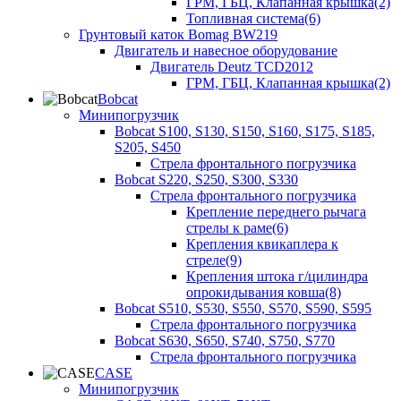
ГРМ, ГБЦ, Клапанная крышка(2)
Топливная система(6)
Грунтовый каток Bomag BW219
Двигатель и навесное оборудование
Двигатель Deutz TCD2012
ГРМ, ГБЦ, Клапанная крышка(2)
Bobcat
Минипогрузчик
Bobcat S100, S130, S150, S160, S175, S185,
S205, S450
Стрела фронтального погрузчика
Bobcat S220, S250, S300, S330
Стрела фронтального погрузчика
Крепление переднего рычага
стрелы к раме(6)
Крепления квикаплера к
стреле(9)
Крепления штока г/цилиндра
опрокидывания ковша(8)
Bobcat S510, S530, S550, S570, S590, S595
Стрела фронтального погрузчика
Bobcat S630, S650, S740, S750, S770
Стрела фронтального погрузчика
CASE
Минипогрузчик