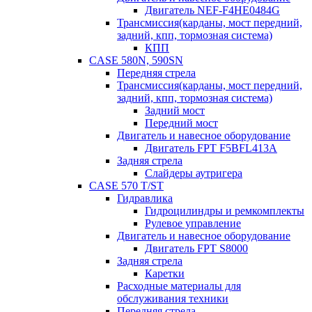
Двигатель NEF-F4HE0484G
Трансмиссия(карданы, мост передний,
задний, кпп, тормозная система)
КПП
CASE 580N, 590SN
Передняя стрела
Трансмиссия(карданы, мост передний,
задний, кпп, тормозная система)
Задний мост
Передний мост
Двигатель и навесное оборудование
Двигатель FPT F5BFL413A
Задняя стрела
Слайдеры аутригера
CASE 570 T/ST
Гидравлика
Гидроцилиндры и ремкомплекты
Рулевое управление
Двигатель и навесное оборудование
Двигатель FPT S8000
Задняя стрела
Каретки
Расходные материалы для
обслуживания техники
Передняя стрела