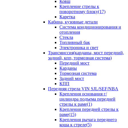
Ковш
Крепление стрелы к
поворотному блоку(17)
Каретка
Кабина, кузовные детали
Система кондиционирования и
отопления
Стекла
Топливный бак
Электроника и свет
Трансмиссия(карданы, мост передний,
задний, кпп, тормозная система)
Передний мост
Карданы
Тормозная система
Задний мост
КПП
Передняя стрела VIN SJL/SEF/NBA
Крепления основания г/
цилиндра подъема передней
стрелы к раме(1)
Крепления передней стрелы к
раме(15)
Крепления рычага переднего
коша к стреле(5)