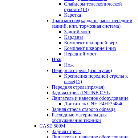
Слайдеры телескопической
рукояти(13)
Каретка
Трансмиссия(карданы, мост передний,
задний, кпп, тормозная система)
Задний мост
Карданы
Комплект шкворней верх
Комплект шкворней низ
Передний мост
Нож
Нож
Передняя стрела (изогнутая)
Крепления передней стрелы к
раме(15)
Передняя стрела(прямая)
Задняя стрела INLINE CYL
Двигатель и навесное оборудование
Двигатель CNH F4HE9484C
Задняя стрела старого образца
Расходные материалы для
обслуживания техники
CASE 580M
Задняя стрела
Двигатель и навесное оборудование