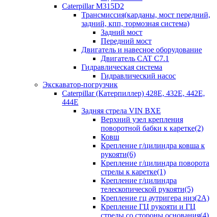
Caterpillar M315D2
Трансмиссия(карданы, мост передний,
задний, кпп, тормозная система)
Задний мост
Передний мост
Двигатель и навесное оборудование
Двигатель CAT C7.1
Гидравлическая система
Гидравлический насос
Экскаватор-погрузчик
Caterpillar (Катерпиллер) 428E, 432E, 442E,
444E
Задняя стрела VIN BXE
Верхний узел крепления
поворотной бабки к каретке(2)
Ковш
Крепление г/цилиндра ковша к
рукояти(6)
Крепление г/цилиндра поворота
стрелы к каретке(1)
Крепление г/цилиндра
телескопической рукояти(5)
Крепление гц аутригера низ(2А)
Крепление ГЦ рукояти и ГЦ
стрелы со стороны основания(4)