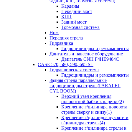
задний, кпп, тормозная система)
Карданы
Передний мост
КПП
Задний мост
Тормозная система
Нож
Передняя стрела
Гидравлика
Гидроцилиндры и ремкомплекты
Двигатель и навесное оборудование
Двигатель CNH F4HE9484C
CASE 570, 580, 590, 695 ST
Гидравлическая система
Гидроцилиндры и ремкомплекты
Задняя стрела параллельные
гидроцилиндры стрелы(PARALEL
CYL BOOM)
Верхний узел крепления
поворотной бабки к каретке(2)
Крепление г/цилиндра поворота
стрелы сверху и снизу(1)
Крепление г/цилиндра рукояти и
г/цилиндра стрелы(4)
Крепление г/цилиндра стрелы к