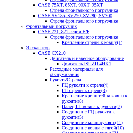
CASE 75XT, 85XT, 90XT, 95XT
Стрела фронтального погрузчика
CASE SV185, SV250, SV280, SV300
Стрела фронтального погрузчика
Фронтальный погрузчик
CASE 721, 821 серии E/F
Стрела фронтального погрузчика
Крепление стрелы к ковшу(1)
Экскаватор
CASE CX210
Двигатель и навесное оборудование
Двигатель ISUZU 4HK1
Расходные материалы для
обслуживания
Рукоять/Стрела
ГЦ рукояти к стреле(4)
ГЦ стрелы к стреле(3)
Крепление кронштейна ковша к
рукояти(8)
Палец ГЦ ковша к рукояти(7)
Соединение ГЦ рукояти к
рукояти(5)
Соединение ковш-рукоять(11)
Соединение ковша с тягой(10)