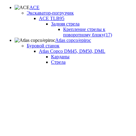
ACE
Экскаватор-погрузчик
ACE TLB95
Задняя стрела
Крепление стрелы к
поворотному блоку(17)
Atlas copco/epiroc
Буровой станок
Atlas Copco DM45, DM50, DML
Карданы
Стрела