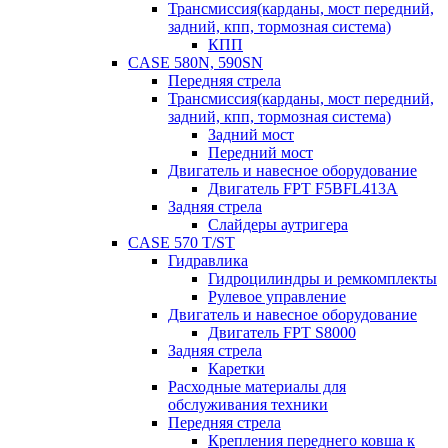
Трансмиссия(карданы, мост передний,
задний, кпп, тормозная система)
КПП
CASE 580N, 590SN
Передняя стрела
Трансмиссия(карданы, мост передний,
задний, кпп, тормозная система)
Задний мост
Передний мост
Двигатель и навесное оборудование
Двигатель FPT F5BFL413A
Задняя стрела
Слайдеры аутригера
CASE 570 T/ST
Гидравлика
Гидроцилиндры и ремкомплекты
Рулевое управление
Двигатель и навесное оборудование
Двигатель FPT S8000
Задняя стрела
Каретки
Расходные материалы для
обслуживания техники
Передняя стрела
Крепления переднего ковша к