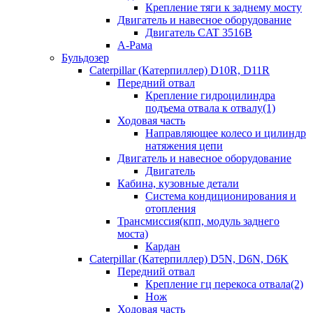
Крепление тяги к заднему мосту
Двигатель и навесное оборудование
Двигатель CAT 3516B
А-Рама
Бульдозер
Caterpillar (Катерпиллер) D10R, D11R
Передний отвал
Крепление гидроцилиндра
подъема отвала к отвалу(1)
Ходовая часть
Направляющее колесо и цилиндр
натяжения цепи
Двигатель и навесное оборудование
Двигатель
Кабина, кузовные детали
Система кондиционирования и
отопления
Трансмиссия(кпп, модуль заднего
моста)
Кардан
Caterpillar (Катерпиллер) D5N, D6N, D6K
Передний отвал
Крепление гц перекоса отвала(2)
Нож
Ходовая часть