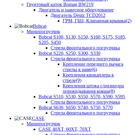
Грунтовый каток Bomag BW219
Двигатель и навесное оборудование
Двигатель Deutz TCD2012
ГРМ, ГБЦ, Клапанная крышка(2)
Bobcat
Минипогрузчик
Bobcat S100, S130, S150, S160, S175, S185,
S205, S450
Стрела фронтального погрузчика
Bobcat S220, S250, S300, S330
Стрела фронтального погрузчика
Крепление переднего рычага
стрелы к раме(6)
Крепления квикаплера к
стреле(9)
Крепления штока г/цилиндра
опрокидывания ковша(8)
Bobcat S510, S530, S550, S570, S590, S595
Стрела фронтального погрузчика
Bobcat S630, S650, S740, S750, S770
Стрела фронтального погрузчика
CASE
Минипогрузчик
CASE 40XT, 60XT, 70XT
Стрела фронтального погрузчика