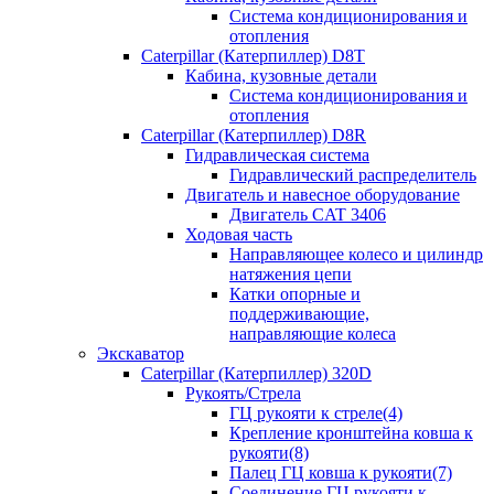
Система кондиционирования и
отопления
Caterpillar (Катерпиллер) D8T
Кабина, кузовные детали
Система кондиционирования и
отопления
Caterpillar (Катерпиллер) D8R
Гидравлическая система
Гидравлический распределитель
Двигатель и навесное оборудование
Двигатель CAT 3406
Ходовая часть
Направляющее колесо и цилиндр
натяжения цепи
Катки опорные и
поддерживающие,
направляющие колеса
Экскаватор
Caterpillar (Катерпиллер) 320D
Рукоять/Стрела
ГЦ рукояти к стреле(4)
Крепление кронштейна ковша к
рукояти(8)
Палец ГЦ ковша к рукояти(7)
Соединение ГЦ рукояти к