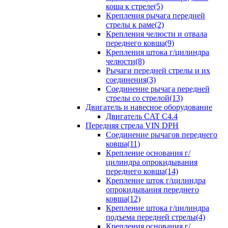
коша к стреле(5)
Крепления рычага передней
стрелы к раме(2)
Крепления челюсти и отвала
переднего ковша(9)
Крепления штока г/цилиндра
челюсти(8)
Рычаги передней стрелы и их
соединения(3)
Соединение рычага передней
стрелы со стрелой(13)
Двигатель и навесное оборудование
Двигатель CAT C4.4
Передняя стрела VIN DPH
Cоединение рычагов переднего
ковша(11)
Крепление основания г/
цилиндра опрокидывания
переднего ковша(14)
Крепление шток г/цилиндра
опрокидывания переднего
ковша(12)
Крепление штока г/цилиндра
подъема передней стрелы(4)
Крепления основания г/