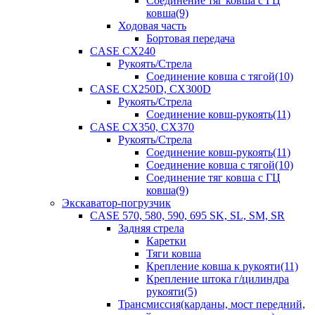
Соединение тяг ковша с ГЦ
ковша(9)
Ходовая часть
Бортовая передача
CASE CX240
Рукоять/Стрела
Соединение ковша с тягой(10)
CASE CX250D, CX300D
Рукоять/Стрела
Соединение ковш-рукоять(11)
CASE CX350, CX370
Рукоять/Стрела
Соединение ковш-рукоять(11)
Соединение ковша с тягой(10)
Соединение тяг ковша с ГЦ
ковша(9)
Экскаватор-погрузчик
CASE 570, 580, 590, 695 SK, SL, SM, SR
Задняя стрела
Каретки
Тяги ковша
Крепление ковша к рукояти(11)
Крепление штока г/цилиндра
рукояти(5)
Трансмиссия(карданы, мост передний,