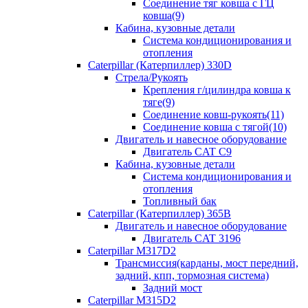
Соединение тяг ковша с ГЦ
ковша(9)
Кабина, кузовные детали
Система кондиционирования и
отопления
Caterpillar (Катерпиллер) 330D
Стрела/Рукоять
Крепления г/цилиндра ковша к
тяге(9)
Соединение ковш-рукоять(11)
Соединение ковша с тягой(10)
Двигатель и навесное оборудование
Двигатель CAT C9
Кабина, кузовные детали
Система кондиционирования и
отопления
Топливный бак
Caterpillar (Катерпиллер) 365B
Двигатель и навесное оборудование
Двигатель CAT 3196
Caterpillar M317D2
Трансмиссия(карданы, мост передний,
задний, кпп, тормозная система)
Задний мост
Caterpillar M315D2