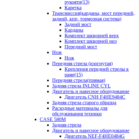
рукояти(13)
Каретка
Трансмиссия(карданы, мост передний,
задний, кпп, тормозная система)
Задний мост
Карданы
Комплект шкворней верх
Комплект шкворней низ
Передний мост
Нож
Нож
Передняя стрела (изогнутая)
Крепления передней стрелы к
раме(15)
Передняя стрела(прямая)
Задняя стрела INLINE CYL
Двигатель и навесное оборудование
Двигатель CNH F4HE9484C
Задняя стрела старого образца
Расходные материалы для
обслуживания техники
CASE 580M
Задняя стрела
Двигатель и навесное оборудование
Двигатель NEF-F4HE0484G