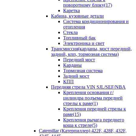
поворотному блоку(17)
Каретка
Кабина, кузовные детали
Система кондиционирования и
отопления
Стекла
Топливный бак
Электроника и свет
Трансмиссия(карданы, мост передний,
задний, кпп, тормозная система)
Передний мост
Карданы
Тормозная система
Задний мост
КПП
Передняя стрела VIN SJL/SEF/NBA
Крепления основания г/
цилиндра подъема передней
стрелы к раме(1)
Крепления передней стрелы к
раме(15)
Крепления рычага переднего
коша к стреле(5)
Caterpillar (Катерпиллер) 422F, 428F, 432F,