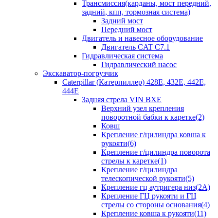
Трансмиссия(карданы, мост передний,
задний, кпп, тормозная система)
Задний мост
Передний мост
Двигатель и навесное оборудование
Двигатель CAT C7.1
Гидравлическая система
Гидравлический насос
Экскаватор-погрузчик
Caterpillar (Катерпиллер) 428E, 432E, 442E,
444E
Задняя стрела VIN BXE
Верхний узел крепления
поворотной бабки к каретке(2)
Ковш
Крепление г/цилиндра ковша к
рукояти(6)
Крепление г/цилиндра поворота
стрелы к каретке(1)
Крепление г/цилиндра
телескопической рукояти(5)
Крепление гц аутригера низ(2А)
Крепление ГЦ рукояти и ГЦ
стрелы со стороны основания(4)
Крепление ковша к рукояти(11)