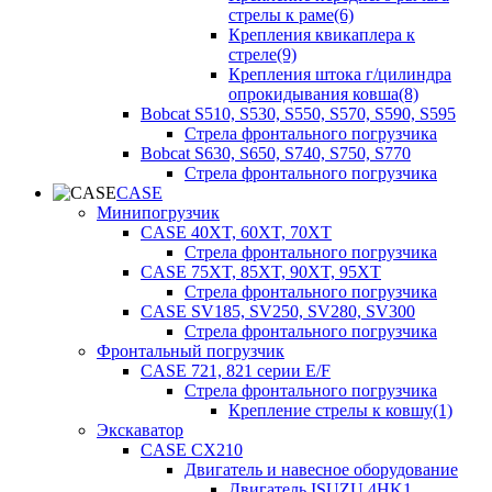
стрелы к раме(6)
Крепления квикаплера к
стреле(9)
Крепления штока г/цилиндра
опрокидывания ковша(8)
Bobcat S510, S530, S550, S570, S590, S595
Стрела фронтального погрузчика
Bobcat S630, S650, S740, S750, S770
Стрела фронтального погрузчика
CASE
Минипогрузчик
CASE 40XT, 60XT, 70XT
Стрела фронтального погрузчика
CASE 75XT, 85XT, 90XT, 95XT
Стрела фронтального погрузчика
CASE SV185, SV250, SV280, SV300
Стрела фронтального погрузчика
Фронтальный погрузчик
CASE 721, 821 серии E/F
Стрела фронтального погрузчика
Крепление стрелы к ковшу(1)
Экскаватор
CASE CX210
Двигатель и навесное оборудование
Двигатель ISUZU 4HK1