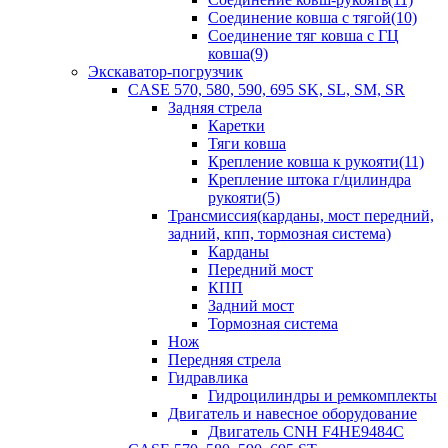
Соединение ковша с тягой(10)
Соединение тяг ковша с ГЦ
ковша(9)
Экскаватор-погрузчик
CASE 570, 580, 590, 695 SK, SL, SM, SR
Задняя стрела
Каретки
Тяги ковша
Крепление ковша к рукояти(11)
Крепление штока г/цилиндра
рукояти(5)
Трансмиссия(карданы, мост передний,
задний, кпп, тормозная система)
Карданы
Передний мост
КПП
Задний мост
Тормозная система
Нож
Передняя стрела
Гидравлика
Гидроцилиндры и ремкомплекты
Двигатель и навесное оборудование
Двигатель CNH F4HE9484C