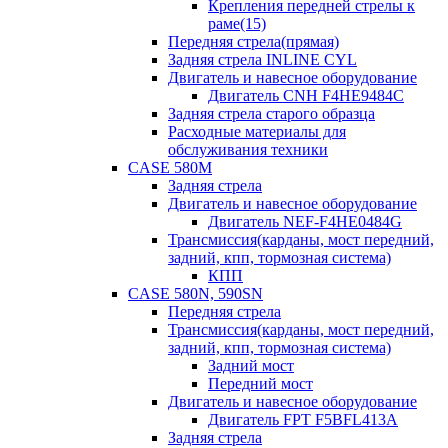
Крепления передней стрелы к
раме(15)
Передняя стрела(прямая)
Задняя стрела INLINE CYL
Двигатель и навесное оборудование
Двигатель CNH F4HE9484C
Задняя стрела старого образца
Расходные материалы для
обслуживания техники
CASE 580M
Задняя стрела
Двигатель и навесное оборудование
Двигатель NEF-F4HE0484G
Трансмиссия(карданы, мост передний,
задний, кпп, тормозная система)
КПП
CASE 580N, 590SN
Передняя стрела
Трансмиссия(карданы, мост передний,
задний, кпп, тормозная система)
Задний мост
Передний мост
Двигатель и навесное оборудование
Двигатель FPT F5BFL413A
Задняя стрела