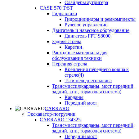
Слайдеры аутригера
CASE 570 T/ST
Гидравлика
Гидроцилиндры и ремкомплекты
Рулевое управление
Двигатель и навесное оборудование
Двигатель FPT S8000
Задняя стрела
Каретки
Расходные материалы для
обслуживания техники
Передняя стрела
Крепления переднего ковша к
стреле(4)
Тяги переднего ковша
Трансмиссия(карданы, мост передний,
задний, кпп, тормозная система)
Карданы
Передний мост
CARRARO
Экскаватор-погрузчик
CARRARO 134325
Трансмиссия(карданы, мост передний,
задний, кпп, тормозная система)
Передний мост