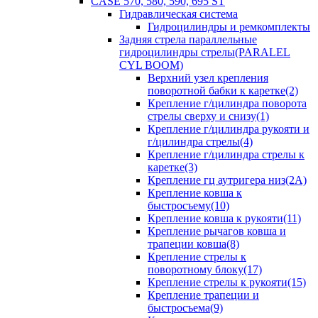
CASE 570, 580, 590, 695 ST
Гидравлическая система
Гидроцилиндры и ремкомплекты
Задняя стрела параллельные
гидроцилиндры стрелы(PARALEL
CYL BOOM)
Верхний узел крепления
поворотной бабки к каретке(2)
Крепление г/цилиндра поворота
стрелы сверху и снизу(1)
Крепление г/цилиндра рукояти и
г/цилиндра стрелы(4)
Крепление г/цилиндра стрелы к
каретке(3)
Крепление гц аутригера низ(2А)
Крепление ковша к
быстросъему(10)
Крепление ковша к рукояти(11)
Крепление рычагов ковша и
трапеции ковша(8)
Крепление стрелы к
поворотному блоку(17)
Крепление стрелы к рукояти(15)
Крепление трапеции и
быстросъема(9)