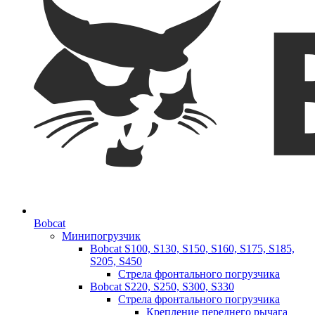
Bobcat
Минипогрузчик
Bobcat S100, S130, S150, S160, S175, S185,
S205, S450
Стрела фронтального погрузчика
Bobcat S220, S250, S300, S330
Стрела фронтального погрузчика
Крепление переднего рычага