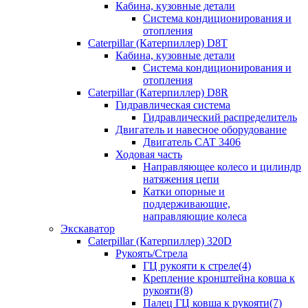
Кабина, кузовные детали
Система кондиционирования и
отопления
Caterpillar (Катерпиллер) D8T
Кабина, кузовные детали
Система кондиционирования и
отопления
Caterpillar (Катерпиллер) D8R
Гидравлическая система
Гидравлический распределитель
Двигатель и навесное оборудование
Двигатель CAT 3406
Ходовая часть
Направляющее колесо и цилиндр
натяжения цепи
Катки опорные и
поддерживающие,
направляющие колеса
Экскаватор
Caterpillar (Катерпиллер) 320D
Рукоять/Стрела
ГЦ рукояти к стреле(4)
Крепление кронштейна ковша к
рукояти(8)
Палец ГЦ ковша к рукояти(7)