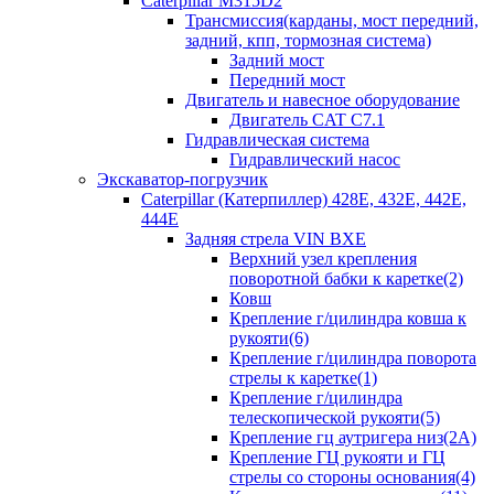
Caterpillar M315D2
Трансмиссия(карданы, мост передний,
задний, кпп, тормозная система)
Задний мост
Передний мост
Двигатель и навесное оборудование
Двигатель CAT C7.1
Гидравлическая система
Гидравлический насос
Экскаватор-погрузчик
Caterpillar (Катерпиллер) 428E, 432E, 442E,
444E
Задняя стрела VIN BXE
Верхний узел крепления
поворотной бабки к каретке(2)
Ковш
Крепление г/цилиндра ковша к
рукояти(6)
Крепление г/цилиндра поворота
стрелы к каретке(1)
Крепление г/цилиндра
телескопической рукояти(5)
Крепление гц аутригера низ(2А)
Крепление ГЦ рукояти и ГЦ
стрелы со стороны основания(4)