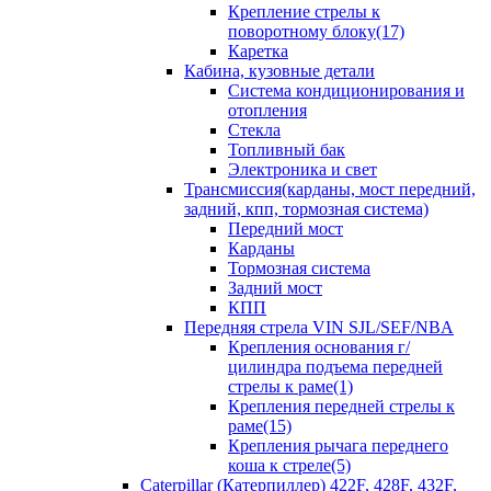
Крепление стрелы к
поворотному блоку(17)
Каретка
Кабина, кузовные детали
Система кондиционирования и
отопления
Стекла
Топливный бак
Электроника и свет
Трансмиссия(карданы, мост передний,
задний, кпп, тормозная система)
Передний мост
Карданы
Тормозная система
Задний мост
КПП
Передняя стрела VIN SJL/SEF/NBA
Крепления основания г/
цилиндра подъема передней
стрелы к раме(1)
Крепления передней стрелы к
раме(15)
Крепления рычага переднего
коша к стреле(5)
Caterpillar (Катерпиллер) 422F, 428F, 432F,