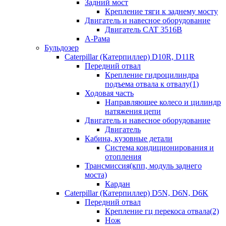
Задний мост
Крепление тяги к заднему мосту
Двигатель и навесное оборудование
Двигатель CAT 3516B
А-Рама
Бульдозер
Caterpillar (Катерпиллер) D10R, D11R
Передний отвал
Крепление гидроцилиндра
подъема отвала к отвалу(1)
Ходовая часть
Направляющее колесо и цилиндр
натяжения цепи
Двигатель и навесное оборудование
Двигатель
Кабина, кузовные детали
Система кондиционирования и
отопления
Трансмиссия(кпп, модуль заднего
моста)
Кардан
Caterpillar (Катерпиллер) D5N, D6N, D6K
Передний отвал
Крепление гц перекоса отвала(2)
Нож