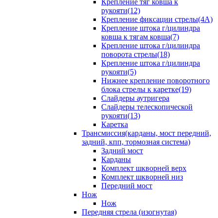
Крепление тяг ковша к
рукояти(12)
Крепление фиксации стрелы(4A)
Крепление штока г/цилиндра
ковша к тягам ковша(7)
Крепление штока г/цилиндра
поворота стрелы(18)
Крепление штока г/цилиндра
рукояти(5)
Нижнее крепление поворотного
блока стрелы к каретке(19)
Слайдеры аутригера
Слайдеры телескопической
рукояти(13)
Каретка
Трансмиссия(карданы, мост передний,
задний, кпп, тормозная система)
Задний мост
Карданы
Комплект шкворней верх
Комплект шкворней низ
Передний мост
Нож
Нож
Передняя стрела (изогнутая)