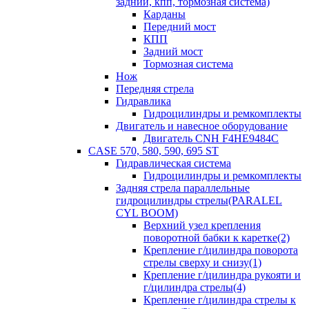
задний, кпп, тормозная система)
Карданы
Передний мост
КПП
Задний мост
Тормозная система
Нож
Передняя стрела
Гидравлика
Гидроцилиндры и ремкомплекты
Двигатель и навесное оборудование
Двигатель CNH F4HE9484C
CASE 570, 580, 590, 695 ST
Гидравлическая система
Гидроцилиндры и ремкомплекты
Задняя стрела параллельные
гидроцилиндры стрелы(PARALEL
CYL BOOM)
Верхний узел крепления
поворотной бабки к каретке(2)
Крепление г/цилиндра поворота
стрелы сверху и снизу(1)
Крепление г/цилиндра рукояти и
г/цилиндра стрелы(4)
Крепление г/цилиндра стрелы к