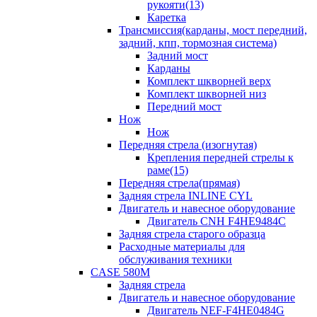
рукояти(13)
Каретка
Трансмиссия(карданы, мост передний,
задний, кпп, тормозная система)
Задний мост
Карданы
Комплект шкворней верх
Комплект шкворней низ
Передний мост
Нож
Нож
Передняя стрела (изогнутая)
Крепления передней стрелы к
раме(15)
Передняя стрела(прямая)
Задняя стрела INLINE CYL
Двигатель и навесное оборудование
Двигатель CNH F4HE9484C
Задняя стрела старого образца
Расходные материалы для
обслуживания техники
CASE 580M
Задняя стрела
Двигатель и навесное оборудование
Двигатель NEF-F4HE0484G