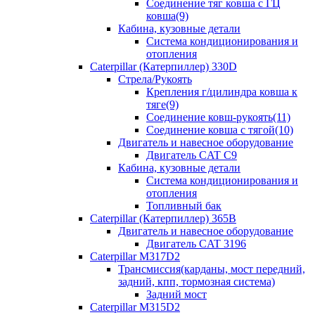
Соединение тяг ковша с ГЦ
ковша(9)
Кабина, кузовные детали
Система кондиционирования и
отопления
Caterpillar (Катерпиллер) 330D
Стрела/Рукоять
Крепления г/цилиндра ковша к
тяге(9)
Соединение ковш-рукоять(11)
Соединение ковша с тягой(10)
Двигатель и навесное оборудование
Двигатель CAT C9
Кабина, кузовные детали
Система кондиционирования и
отопления
Топливный бак
Caterpillar (Катерпиллер) 365B
Двигатель и навесное оборудование
Двигатель CAT 3196
Caterpillar M317D2
Трансмиссия(карданы, мост передний,
задний, кпп, тормозная система)
Задний мост
Caterpillar M315D2