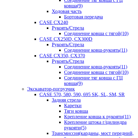
Соединение тяг ковша с ГЦ
ковша(9)
Ходовая часть
Бортовая передача
CASE CX240
Рукоять/Стрела
Соединение ковша с тягой(10)
CASE CX250D, CX300D
Рукоять/Стрела
Соединение ковш-рукоять(11)
CASE CX350, CX370
Рукоять/Стрела
Соединение ковш-рукоять(11)
Соединение ковша с тягой(10)
Соединение тяг ковша с ГЦ
ковша(9)
Экскаватор-погрузчик
CASE 570, 580, 590, 695 SK, SL, SM, SR
Задняя стрела
Каретки
Тяги ковша
Крепление ковша к рукояти(11)
Крепление штока г/цилиндра
рукояти(5)
Трансмиссия(карданы, мост передний,