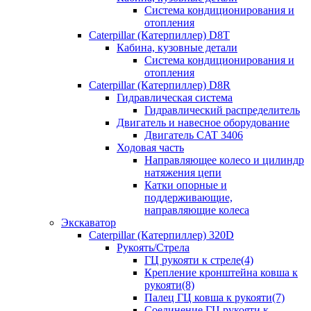
Система кондиционирования и
отопления
Caterpillar (Катерпиллер) D8T
Кабина, кузовные детали
Система кондиционирования и
отопления
Caterpillar (Катерпиллер) D8R
Гидравлическая система
Гидравлический распределитель
Двигатель и навесное оборудование
Двигатель CAT 3406
Ходовая часть
Направляющее колесо и цилиндр
натяжения цепи
Катки опорные и
поддерживающие,
направляющие колеса
Экскаватор
Caterpillar (Катерпиллер) 320D
Рукоять/Стрела
ГЦ рукояти к стреле(4)
Крепление кронштейна ковша к
рукояти(8)
Палец ГЦ ковша к рукояти(7)
Соединение ГЦ рукояти к