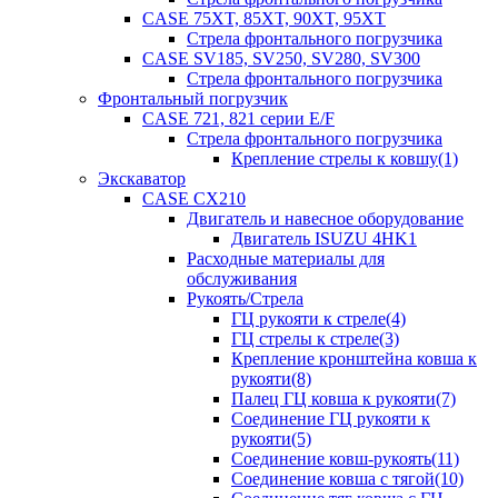
CASE 75XT, 85XT, 90XT, 95XT
Стрела фронтального погрузчика
CASE SV185, SV250, SV280, SV300
Стрела фронтального погрузчика
Фронтальный погрузчик
CASE 721, 821 серии E/F
Стрела фронтального погрузчика
Крепление стрелы к ковшу(1)
Экскаватор
CASE CX210
Двигатель и навесное оборудование
Двигатель ISUZU 4HK1
Расходные материалы для
обслуживания
Рукоять/Стрела
ГЦ рукояти к стреле(4)
ГЦ стрелы к стреле(3)
Крепление кронштейна ковша к
рукояти(8)
Палец ГЦ ковша к рукояти(7)
Соединение ГЦ рукояти к
рукояти(5)
Соединение ковш-рукоять(11)
Соединение ковша с тягой(10)