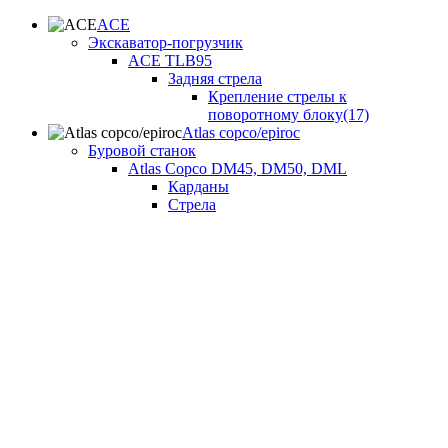
ACE
Экскаватор-погрузчик
ACE TLB95
Задняя стрела
Крепление стрелы к
поворотному блоку(17)
Atlas copco/epiroc
Буровой станок
Atlas Copco DM45, DM50, DML
Карданы
Стрела