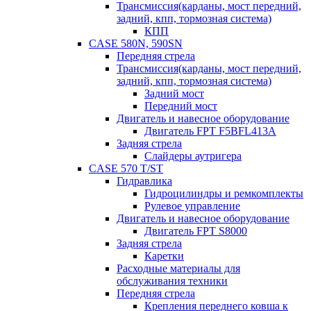
Трансмиссия(карданы, мост передний,
задний, кпп, тормозная система)
КПП
CASE 580N, 590SN
Передняя стрела
Трансмиссия(карданы, мост передний,
задний, кпп, тормозная система)
Задний мост
Передний мост
Двигатель и навесное оборудование
Двигатель FPT F5BFL413A
Задняя стрела
Слайдеры аутригера
CASE 570 T/ST
Гидравлика
Гидроцилиндры и ремкомплекты
Рулевое управление
Двигатель и навесное оборудование
Двигатель FPT S8000
Задняя стрела
Каретки
Расходные материалы для
обслуживания техники
Передняя стрела
Крепления переднего ковша к