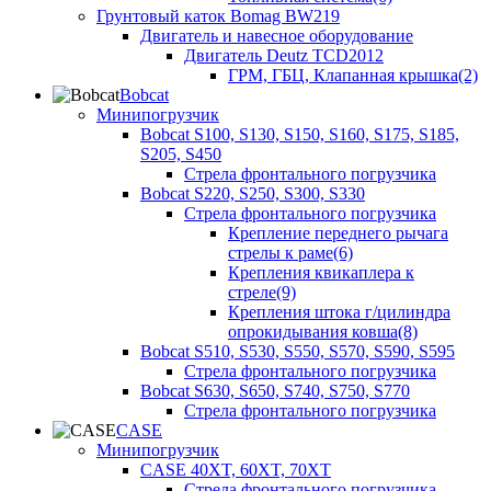
Грунтовый каток Bomag BW219
Двигатель и навесное оборудование
Двигатель Deutz TCD2012
ГРМ, ГБЦ, Клапанная крышка(2)
Bobcat
Минипогрузчик
Bobcat S100, S130, S150, S160, S175, S185,
S205, S450
Стрела фронтального погрузчика
Bobcat S220, S250, S300, S330
Стрела фронтального погрузчика
Крепление переднего рычага
стрелы к раме(6)
Крепления квикаплера к
стреле(9)
Крепления штока г/цилиндра
опрокидывания ковша(8)
Bobcat S510, S530, S550, S570, S590, S595
Стрела фронтального погрузчика
Bobcat S630, S650, S740, S750, S770
Стрела фронтального погрузчика
CASE
Минипогрузчик
CASE 40XT, 60XT, 70XT
Стрела фронтального погрузчика