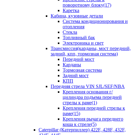
поворотному блоку(17)
Каретка
Кабина, кузовные детали
Система кондиционирования и
отопления
Стекла
Топливный бак
Электроника и свет
Трансмиссия(карданы, мост передний,
задний, кпп, тормозная система)
Передний мост
Карданы
Тормозная система
Задний мост
КПП
Передняя стрела VIN SJL/SEF/NBA
Крепления основания г/
цилиндра подъема передней
стрелы к раме(1)
Крепления передней стрелы к
раме(15)
Крепления рычага переднего
коша к стреле(5)
Caterpillar (Катерпиллер) 422F, 428F, 432F,