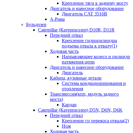
Крепление тяги к заднему мосту
Двигатель и навесное оборудование
Двигатель CAT 3516B
А-Рама
Бульдозер
Caterpillar (Катерпиллер) D10R, D11R
Передний отвал
Крепление гидроцилиндра
подъема отвала к отвалу(1)
Ходовая часть
Направляющее колесо и цилиндр
натяжения цепи
Двигатель и навесное оборудование
Двигатель
Кабина, кузовные детали
Система кондиционирования и
отопления
Трансмиссия(кпп, модуль заднего
моста)
Кардан
Caterpillar (Катерпиллер) D5N, D6N, D6K
Передний отвал
Крепление гц перекоса отвала(2)
Нож
Ходовая часть