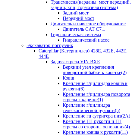
Трансмиссия(карданы, мост передний,
задний, кпп, тормозная система)
Задний мост
Передний мост
Двигатель и навесное оборудование
Двигатель CAT C7.1
Гидравлическая система
Гидравлический насос
Экскаватор-погрузчик
Caterpillar (Катерпиллер) 428E, 432E, 442E,
444E
Задняя стрела VIN BXE
Верхний узел крепления
поворотной бабки к каретке(2)
Ковш
Крепление г/цилиндра ковша к
рукояти(6)
Крепление г/цилиндра поворота
стрелы к каретке(1)
Крепление г/цилиндра
телескопической рукояти(5)
Крепление гц аутригера низ(2А)
Крепление ГЦ рукояти и ГЦ
стрелы со стороны основания(4)
Крепление ковша к рукояти(11)