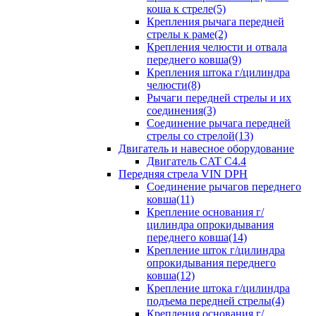
коша к стреле(5)
Крепления рычага передней
стрелы к раме(2)
Крепления челюсти и отвала
переднего ковша(9)
Крепления штока г/цилиндра
челюсти(8)
Рычаги передней стрелы и их
соединения(3)
Соединение рычага передней
стрелы со стрелой(13)
Двигатель и навесное оборудование
Двигатель CAT C4.4
Передняя стрела VIN DPH
Cоединение рычагов переднего
ковша(11)
Крепление основания г/
цилиндра опрокидывания
переднего ковша(14)
Крепление шток г/цилиндра
опрокидывания переднего
ковша(12)
Крепление штока г/цилиндра
подъема передней стрелы(4)
Крепления основания г/