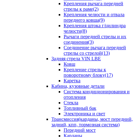
Крепления рычага передней
стрелы к раме(2)
Крепления челюсти и отвала
переднего ковша(9)
Крепления штока г/цилиндра
челюсти(8)
Рычаги передней стрелы и их
соединения(3)
Соединение рычага передней
стрелы со стрелой(13)
Задняя стрела VIN LBE
Ковш
Крепление стрелы к
поворотному блоку(17)
Каретка
Кабина, кузовные детали
Система кондиционирования и
отопления
Стекла
Топливный бак
Электроника и свет
Трансмиссия(карданы, мост передний,
задний, кпп, тормозная система)
Передний мост
Карданы