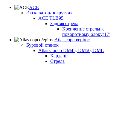
ACE
Экскаватор-погрузчик
ACE TLB95
Задняя стрела
Крепление стрелы к
поворотному блоку(17)
Atlas copco/epiroc
Буровой станок
Atlas Copco DM45, DM50, DML
Карданы
Стрела