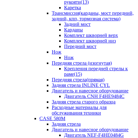
рукояти(13)
Каретка
Трансмиссия(карданы, мост передний,
задний, кпп, тормозная система)
Задний мост
Карданы
Комплект шкворней верх
Комплект шкворней низ
Передний мост
Нож
Нож
Передняя стрела (изогнутая)
Крепления передней стрелы к
раме(15)
Передняя стрела(прямая)
Задняя стрела INLINE CYL
Двигатель и навесное оборудование
Двигатель CNH F4HE9484C
Задняя стрела старого образца
Расходные материалы для
обслуживания техники
CASE 580M
Задняя стрела
Двигатель и навесное оборудование
Двигатель NEF-F4HE0484G