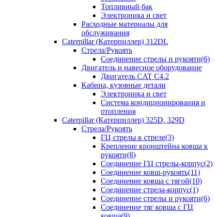
Топливный бак
Электроника и свет
Расходные материалы для
обслуживания
Caterpillar (Катерпиллер) 312DL
Стрела/Рукоять
Соединение стрелы и рукояти(6)
Двигатель и навесное оборудование
Двигатель CAT С4.2
Кабина, кузовные детали
Электроника и свет
Система кондиционирования и
отопления
Caterpillar (Катерпиллер) 325D, 329D
Стрела/Рукоять
ГЦ стрелы к стреле(3)
Крепление кронштейна ковша к
рукояти(8)
Соединение ГЦ стрелы-корпус(2)
Соединение ковш-рукоять(11)
Соединение ковша с тягой(10)
Соединение стрела-корпус(1)
Соединение стрелы и рукояти(6)
Соединение тяг ковша с ГЦ
ковша(9)