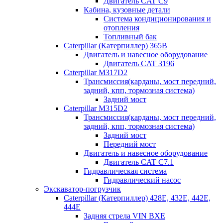
Двигатель CAT C9
Кабина, кузовные детали
Система кондиционирования и
отопления
Топливный бак
Caterpillar (Катерпиллер) 365B
Двигатель и навесное оборудование
Двигатель CAT 3196
Caterpillar M317D2
Трансмиссия(карданы, мост передний,
задний, кпп, тормозная система)
Задний мост
Caterpillar M315D2
Трансмиссия(карданы, мост передний,
задний, кпп, тормозная система)
Задний мост
Передний мост
Двигатель и навесное оборудование
Двигатель CAT C7.1
Гидравлическая система
Гидравлический насос
Экскаватор-погрузчик
Caterpillar (Катерпиллер) 428E, 432E, 442E,
444E
Задняя стрела VIN BXE