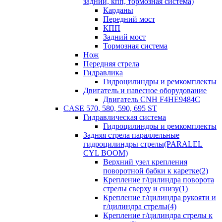
задний, кпп, тормозная система)
Карданы
Передний мост
КПП
Задний мост
Тормозная система
Нож
Передняя стрела
Гидравлика
Гидроцилиндры и ремкомплекты
Двигатель и навесное оборудование
Двигатель CNH F4HE9484C
CASE 570, 580, 590, 695 ST
Гидравлическая система
Гидроцилиндры и ремкомплекты
Задняя стрела параллельные
гидроцилиндры стрелы(PARALEL
CYL BOOM)
Верхний узел крепления
поворотной бабки к каретке(2)
Крепление г/цилиндра поворота
стрелы сверху и снизу(1)
Крепление г/цилиндра рукояти и
г/цилиндра стрелы(4)
Крепление г/цилиндра стрелы к