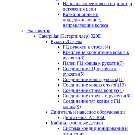
Направляющее колесо и цилиндр
натяжения цепи
Катки опорные и
поддерживающие,
направляющие колеса
Экскаватор
Caterpillar (Катерпиллер) 320D
Рукоять/Стрела
ГЦ рукояти к стреле(4)
Крепление кронштейна ковша к
рукояти(8)
Палец ГЦ ковша к рукояти(7)
Соединение ГЦ рукояти к
рукояти(5)
Соединение ковш-рукоять(11)
Соединение ковша с тягой(10)
Соединение стрела-корпус(1)
Соединение стрелы и рукояти(6)
Соединение тяг ковша с ГЦ
ковша(9)
Двигатель и навесное оборудование
Двигатель CAT 3066
Кабина, кузовные детали
Система кондиционирования и
отопления