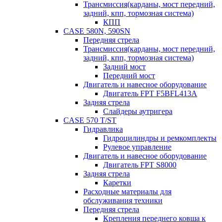
Трансмиссия(карданы, мост передний,
задний, кпп, тормозная система)
КПП
CASE 580N, 590SN
Передняя стрела
Трансмиссия(карданы, мост передний,
задний, кпп, тормозная система)
Задний мост
Передний мост
Двигатель и навесное оборудование
Двигатель FPT F5BFL413A
Задняя стрела
Слайдеры аутригера
CASE 570 T/ST
Гидравлика
Гидроцилиндры и ремкомплекты
Рулевое управление
Двигатель и навесное оборудование
Двигатель FPT S8000
Задняя стрела
Каретки
Расходные материалы для
обслуживания техники
Передняя стрела
Крепления переднего ковша к