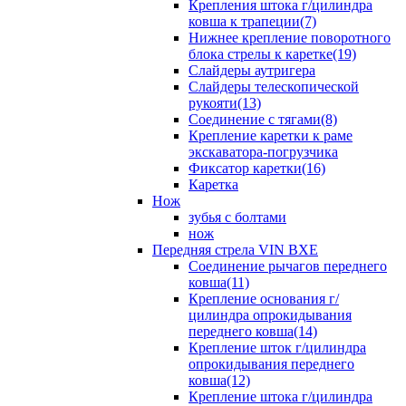
Крепления штока г/цилиндра
ковша к трапеции(7)
Нижнее крепление поворотного
блока стрелы к каретке(19)
Слайдеры аутригера
Слайдеры телескопической
рукояти(13)
Соединение с тягами(8)
Крепление каретки к раме
экскаватора-погрузчика
Фиксатор каретки(16)
Каретка
Нож
зубья с болтами
нож
Передняя стрела VIN BXE
Cоединение рычагов переднего
ковша(11)
Крепление основания г/
цилиндра опрокидывания
переднего ковша(14)
Крепление шток г/цилиндра
опрокидывания переднего
ковша(12)
Крепление штока г/цилиндра