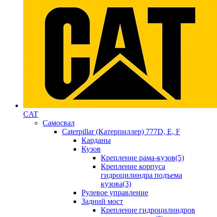
CAT
Самосвал
Caterpillar (Катерпиллер) 777D, E, F
Карданы
Кузов
Крепление рама-кузов(5)
Крепление корпуса
гидроцилиндра подъема
кузова(3)
Рулевое управление
Задний мост
Крепление гидроцилиндров