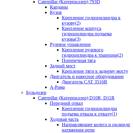
Caterpillar (Катерпиллер) 793D
Карданы
Кузов
Крепление гидроцилиндра к
кузову(2)
Крепление корпуса
гидроцилиндра подъема
кузова(3)
Рулевое управление
Крепление рулевого
гидроцилиндра к трапеции(2)
Поперечная тяга
Задний мост
Крепление тяги к заднему мосту
Двигатель и навесное оборудование
Двигатель CAT 3516B
А-Рама
Бульдозер
Caterpillar (Катерпиллер) D10R, D11R
Передний отвал
Крепление гидроцилиндра
подъема отвала к отвалу(1)
Ходовая часть
Направляющее колесо и цилиндр
натяжения цепи