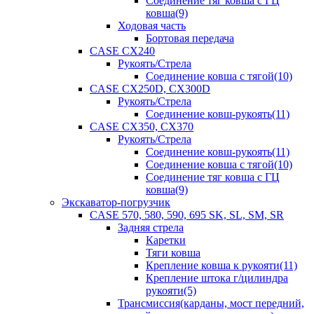
Соединение тяг ковша с ГЦ
ковша(9)
Ходовая часть
Бортовая передача
CASE CX240
Рукоять/Стрела
Соединение ковша с тягой(10)
CASE CX250D, CX300D
Рукоять/Стрела
Соединение ковш-рукоять(11)
CASE CX350, CX370
Рукоять/Стрела
Соединение ковш-рукоять(11)
Соединение ковша с тягой(10)
Соединение тяг ковша с ГЦ
ковша(9)
Экскаватор-погрузчик
CASE 570, 580, 590, 695 SK, SL, SM, SR
Задняя стрела
Каретки
Тяги ковша
Крепление ковша к рукояти(11)
Крепление штока г/цилиндра
рукояти(5)
Трансмиссия(карданы, мост передний,