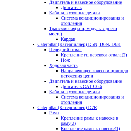
Двигатель и навесное оборудование
Двигатель
Кабина, кузовные детали
Система кондиционирования и
отопления
Трансмиссия(кпп, модуль заднего
моста)
Кардан
Caterpillar (Катерпиллер) D5N, D6N, D6K
Передний отвал
Крепление гц перекоса отвала(2)
Нож
Ходовая часть
Направляющее колесо и цилиндр
натяжения цепи
Двигатель и навесное оборудование
Двигатель CAT C6.6
Кабина, кузовные детали
Система кондиционирования и
отопления
Caterpillar (Катерпиллер) D7R
Рама
Крепление рамы к навеске в
раму(2)
Крепление рамы к навеске(1)