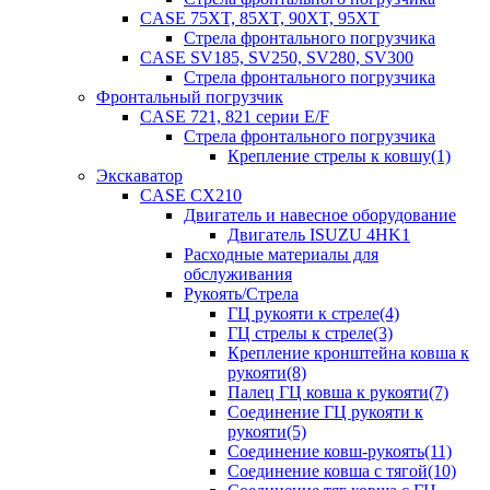
CASE 75XT, 85XT, 90XT, 95XT
Стрела фронтального погрузчика
CASE SV185, SV250, SV280, SV300
Стрела фронтального погрузчика
Фронтальный погрузчик
CASE 721, 821 серии E/F
Стрела фронтального погрузчика
Крепление стрелы к ковшу(1)
Экскаватор
CASE CX210
Двигатель и навесное оборудование
Двигатель ISUZU 4HK1
Расходные материалы для
обслуживания
Рукоять/Стрела
ГЦ рукояти к стреле(4)
ГЦ стрелы к стреле(3)
Крепление кронштейна ковша к
рукояти(8)
Палец ГЦ ковша к рукояти(7)
Соединение ГЦ рукояти к
рукояти(5)
Соединение ковш-рукоять(11)
Соединение ковша с тягой(10)