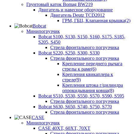
Грунтовый каток Bomag BW219
Двигатель и навесное оборудование
Двигатель Deutz TCD2012
ГРМ, ГБЦ, Клапанная крышка(2)
Bobcat
Минипогрузчик
Bobcat S100, S130, S150, S160, S175, S185,
S205, S450
Стрела фронтального погрузчика
Bobcat S220, S250, S300, S330
Стрела фронтального погрузчика
Крепление переднего рычага
стрелы к раме(6)
Крепления квикаплера к
стреле(9)
Крепления штока г/цилиндра
опрокидывания ковша(8)
Bobcat S510, S530, S550, S570, S590, S595
Стрела фронтального погрузчика
Bobcat S630, S650, S740, S750, S770
Стрела фронтального погрузчика
CASE
Минипогрузчик
CASE 40XT, 60XT, 70XT
Стрела фронтального погрузчика