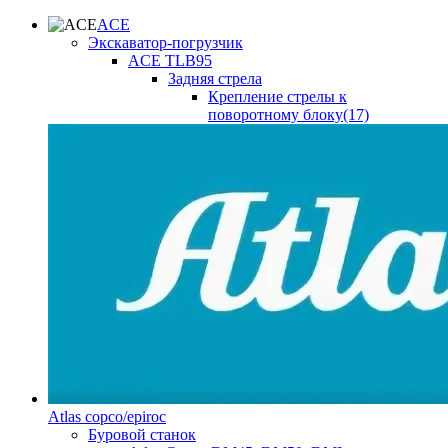
ACE
Экскаватор-погрузчик
ACE TLB95
Задняя стрела
Крепление стрелы к
поворотному блоку(17)
Atlas copco/epiroc
Буровой станок