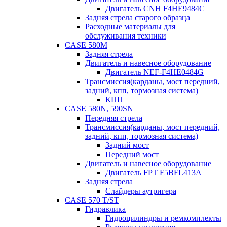
Двигатель CNH F4HE9484C
Задняя стрела старого образца
Расходные материалы для
обслуживания техники
CASE 580M
Задняя стрела
Двигатель и навесное оборудование
Двигатель NEF-F4HE0484G
Трансмиссия(карданы, мост передний,
задний, кпп, тормозная система)
КПП
CASE 580N, 590SN
Передняя стрела
Трансмиссия(карданы, мост передний,
задний, кпп, тормозная система)
Задний мост
Передний мост
Двигатель и навесное оборудование
Двигатель FPT F5BFL413A
Задняя стрела
Слайдеры аутригера
CASE 570 T/ST
Гидравлика
Гидроцилиндры и ремкомплекты