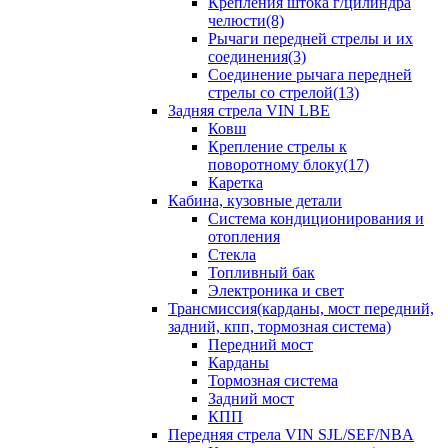
Крепления штока г/цилиндра
челюсти(8)
Рычаги передней стрелы и их
соединения(3)
Соединение рычага передней
стрелы со стрелой(13)
Задняя стрела VIN LBE
Ковш
Крепление стрелы к
поворотному блоку(17)
Каретка
Кабина, кузовные детали
Система кондиционирования и
отопления
Стекла
Топливный бак
Электроника и свет
Трансмиссия(карданы, мост передний,
задний, кпп, тормозная система)
Передний мост
Карданы
Тормозная система
Задний мост
КПП
Передняя стрела VIN SJL/SEF/NBA