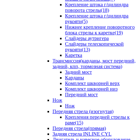
Крепление штока г/цилиндра
поворота стрелы(18)
Крепление штока г/цилиндра
рукояти(5)
Нижнее крепление поворотного
блока стрелы к каретке(19)
Слайдеры аутригера
Слайдеры телескопической
рукояти(13)
Каретка
Трансмиссия(карданы, мост передний,
задний, кпп, тормозная система)
Задний мост
Карданы
Комплект шкворней верх
Комплект шкворней низ
Передний мост
Нож
Нож
Передняя стрела (изогнутая)
Крепления передней стрелы к
раме(15)
Передняя стрела(прямая)
Задняя стрела INLINE CYL
Двигатель и навесное оборудование