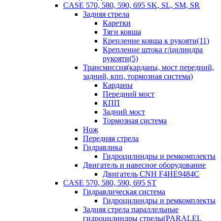
CASE 570, 580, 590, 695 SK, SL, SM, SR
Задняя стрела
Каретки
Тяги ковша
Крепление ковша к рукояти(11)
Крепление штока г/цилиндра
рукояти(5)
Трансмиссия(карданы, мост передний,
задний, кпп, тормозная система)
Карданы
Передний мост
КПП
Задний мост
Тормозная система
Нож
Передняя стрела
Гидравлика
Гидроцилиндры и ремкомплекты
Двигатель и навесное оборудование
Двигатель CNH F4HE9484C
CASE 570, 580, 590, 695 ST
Гидравлическая система
Гидроцилиндры и ремкомплекты
Задняя стрела параллельные
гидроцилиндры стрелы(PARALEL