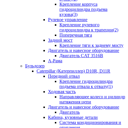
Крепление корпуса
гидроцилиндра подъема
кузова(3)
Рулевое управление
Крепление рулевого
гидроцилиндра к трапеции(2)
Поперечная тяга
Задний мост
Крепление тяги к заднему мосту
Двигатель и навесное оборудование
Двигатель CAT 3516B
А-Рама
Бульдозер
Caterpillar (Катерпиллер) D10R, D11R
Передний отвал
Крепление гидроцилиндра
подъема отвала к отвалу(1)
Ходовая часть
Направляющее колесо и цилиндр
натяжения цепи
Двигатель и навесное оборудование
Двигатель
Кабина, кузовные детали
Система кондиционирования и
отопления