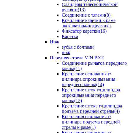
Слайдеры телескопической
рукояти(13)
Соединение с тягами(8)
Крепление каретки к раме
экскаватора-погрузчика
Фиксатор каретки(16)
Каретка
Нож
зубья с болтами
нож
Передняя стрела VIN BXE
Cоединение рычагов переднего
ковша(11)
Крепление основания г/
цилиндра опрокидывания
переднего ковша(14)
Крепление шток г/цилиндра
опрокидывания переднего
ковша(12)
Крепление штока г/цилиндра
подъема передней стрелы(4)
Крепления основания г/
цилиндра подъема передней
стрелы к раме(1)
Крепления основания г/