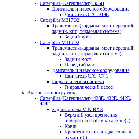
Caterpillar (Катерпиллер) 365B
Двигатель и навесное оборудование
Двигатель CAT 3196
Caterpillar M317D2
Трансмиссия(карданы, мост передний,
задний, кпп, тормозная система)
Задний мост
Caterpillar M315D2
Трансмиссия(карданы, мост передний,
задний, кпп, тормозная система)
Задний мост
Передний мост
Двигатель и навесное оборудование
Двигатель CAT C7.1
Гидравлическая система
Гидравлический насос
Экскаватор-погрузчик
Caterpillar (Катерпиллер) 428E, 432E, 442E,
444E
Задняя стрела VIN BXE
Верхний узел крепления
поворотной бабки к каретке(2)
Ковш
Крепление г/цилиндра ковша к
рукояти(6)