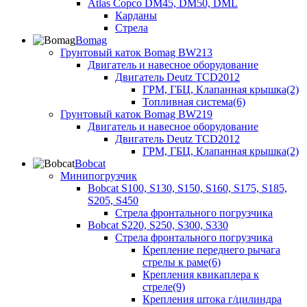
Atlas Copco DM45, DM50, DML
Карданы
Стрела
Bomag
Грунтовый каток Bomag BW213
Двигатель и навесное оборудование
Двигатель Deutz TCD2012
ГРМ, ГБЦ, Клапанная крышка(2)
Топливная система(6)
Грунтовый каток Bomag BW219
Двигатель и навесное оборудование
Двигатель Deutz TCD2012
ГРМ, ГБЦ, Клапанная крышка(2)
Bobcat
Минипогрузчик
Bobcat S100, S130, S150, S160, S175, S185,
S205, S450
Стрела фронтального погрузчика
Bobcat S220, S250, S300, S330
Стрела фронтального погрузчика
Крепление переднего рычага
стрелы к раме(6)
Крепления квикаплера к
стреле(9)
Крепления штока г/цилиндра