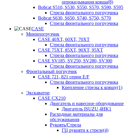
опрокидывания ковша(8)
Bobcat S510, S530, S550, S570, S590, S595
Стрела фронтального погрузчика
Bobcat S630, S650, S740, S750, S770
Стрела фронтального погрузчика
CASE
Минипогрузчик
CASE 40XT, 60XT, 70XT
Стрела фронтального погрузчика
CASE 75XT, 85XT, 90XT, 95XT
Стрела фронтального погрузчика
CASE SV185, SV250, SV280, SV300
Стрела фронтального погрузчика
Фронтальный погрузчик
CASE 721, 821 серии E/F
Стрела фронтального погрузчика
Крепление стрелы к ковшу(1)
Экскаватор
CASE CX210
Двигатель и навесное оборудование
Двигатель ISUZU 4HK1
Расходные материалы для
обслуживания
Рукоять/Стрела
ГЦ рукояти к стреле(4)