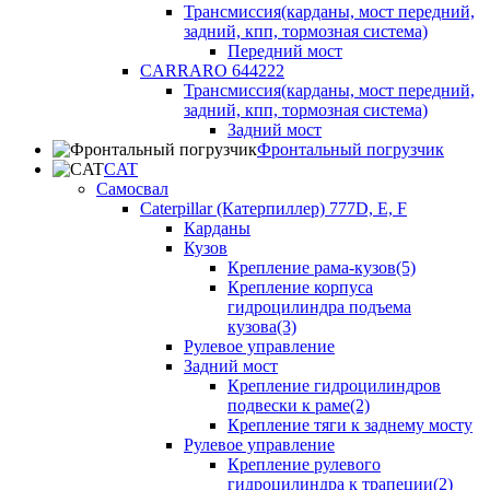
Трансмиссия(карданы, мост передний,
задний, кпп, тормозная система)
Передний мост
CARRARO 644222
Трансмиссия(карданы, мост передний,
задний, кпп, тормозная система)
Задний мост
Фронтальный погрузчик
CAT
Самосвал
Caterpillar (Катерпиллер) 777D, E, F
Карданы
Кузов
Крепление рама-кузов(5)
Крепление корпуса
гидроцилиндра подъема
кузова(3)
Рулевое управление
Задний мост
Крепление гидроцилиндров
подвески к раме(2)
Крепление тяги к заднему мосту
Рулевое управление
Крепление рулевого
гидроцилиндра к трапеции(2)