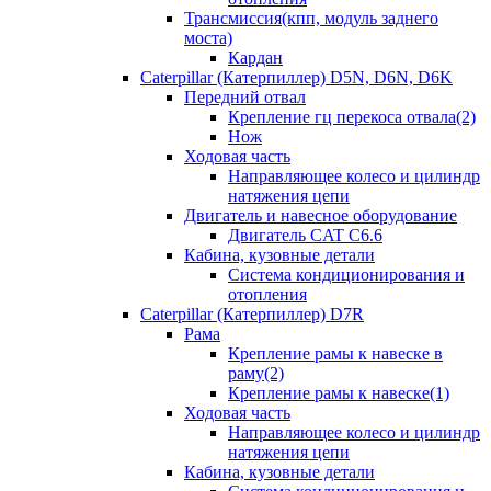
Трансмиссия(кпп, модуль заднего
моста)
Кардан
Caterpillar (Катерпиллер) D5N, D6N, D6K
Передний отвал
Крепление гц перекоса отвала(2)
Нож
Ходовая часть
Направляющее колесо и цилиндр
натяжения цепи
Двигатель и навесное оборудование
Двигатель CAT C6.6
Кабина, кузовные детали
Система кондиционирования и
отопления
Caterpillar (Катерпиллер) D7R
Рама
Крепление рамы к навеске в
раму(2)
Крепление рамы к навеске(1)
Ходовая часть
Направляющее колесо и цилиндр
натяжения цепи
Кабина, кузовные детали