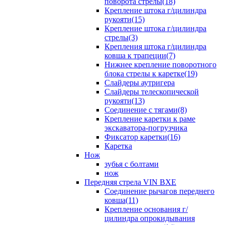
поворота стрелы(18)
Крепление штока г/цилиндра
рукояти(15)
Крепление штока г/цилиндра
стрелы(3)
Крепления штока г/цилиндра
ковша к трапеции(7)
Нижнее крепление поворотного
блока стрелы к каретке(19)
Слайдеры аутригера
Слайдеры телескопической
рукояти(13)
Соединение с тягами(8)
Крепление каретки к раме
экскаватора-погрузчика
Фиксатор каретки(16)
Каретка
Нож
зубья с болтами
нож
Передняя стрела VIN BXE
Cоединение рычагов переднего
ковша(11)
Крепление основания г/
цилиндра опрокидывания