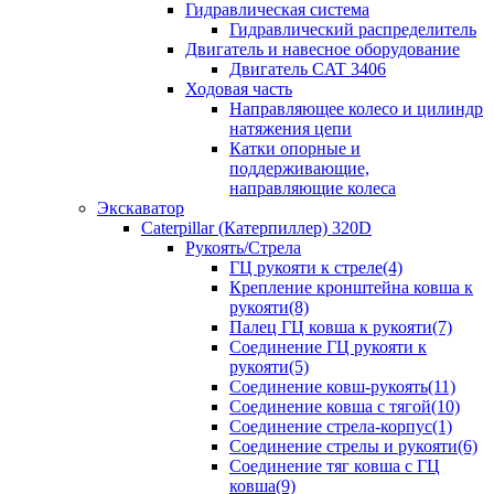
Гидравлическая система
Гидравлический распределитель
Двигатель и навесное оборудование
Двигатель CAT 3406
Ходовая часть
Направляющее колесо и цилиндр
натяжения цепи
Катки опорные и
поддерживающие,
направляющие колеса
Экскаватор
Caterpillar (Катерпиллер) 320D
Рукоять/Стрела
ГЦ рукояти к стреле(4)
Крепление кронштейна ковша к
рукояти(8)
Палец ГЦ ковша к рукояти(7)
Соединение ГЦ рукояти к
рукояти(5)
Соединение ковш-рукоять(11)
Соединение ковша с тягой(10)
Соединение стрела-корпус(1)
Соединение стрелы и рукояти(6)
Соединение тяг ковша с ГЦ
ковша(9)