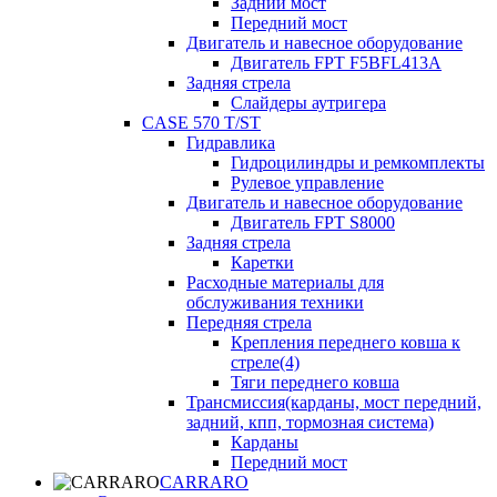
Задний мост
Передний мост
Двигатель и навесное оборудование
Двигатель FPT F5BFL413A
Задняя стрела
Слайдеры аутригера
CASE 570 T/ST
Гидравлика
Гидроцилиндры и ремкомплекты
Рулевое управление
Двигатель и навесное оборудование
Двигатель FPT S8000
Задняя стрела
Каретки
Расходные материалы для
обслуживания техники
Передняя стрела
Крепления переднего ковша к
стреле(4)
Тяги переднего ковша
Трансмиссия(карданы, мост передний,
задний, кпп, тормозная система)
Карданы
Передний мост
CARRARO