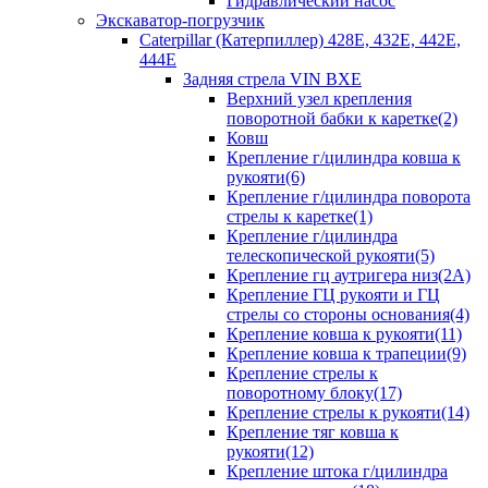
Гидравлический насос
Экскаватор-погрузчик
Caterpillar (Катерпиллер) 428E, 432E, 442E,
444E
Задняя стрела VIN BXE
Верхний узел крепления
поворотной бабки к каретке(2)
Ковш
Крепление г/цилиндра ковша к
рукояти(6)
Крепление г/цилиндра поворота
стрелы к каретке(1)
Крепление г/цилиндра
телескопической рукояти(5)
Крепление гц аутригера низ(2А)
Крепление ГЦ рукояти и ГЦ
стрелы со стороны основания(4)
Крепление ковша к рукояти(11)
Крепление ковша к трапеции(9)
Крепление стрелы к
поворотному блоку(17)
Крепление стрелы к рукояти(14)
Крепление тяг ковша к
рукояти(12)
Крепление штока г/цилиндра