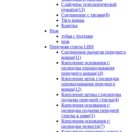
Слайдеры телескопической
рукояти(13)
Соединение с тягами(8)
Тяги ковша
Каретка
Нож
зубья с болтами
нож
Передняя стрела LBH
Cоединение рычагов переднего
ковша(11)
Крепление основания г/
цилиндра опрокидывания
переднего ковша(14)
Крепление шток г/цилиндра
опрокидывания переднего
ковша(12)
Крепление штока г/цилиндра
подъема передней стрелы(4)
Крепления основания г/
цилиндра подъема передней
стрелы к раме(1)
Крепления основания г/
цилиндра челюсти(7)
Крепления переднего ковша к