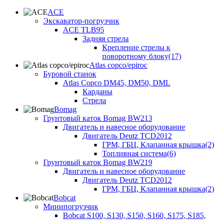
ACE
Экскаватор-погрузчик
ACE TLB95
Задняя стрела
Крепление стрелы к
поворотному блоку(17)
Atlas copco/epiroc
Буровой станок
Atlas Copco DM45, DM50, DML
Карданы
Стрела
Bomag
Грунтовый каток Bomag BW213
Двигатель и навесное оборудование
Двигатель Deutz TCD2012
ГРМ, ГБЦ, Клапанная крышка(2)
Топливная система(6)
Грунтовый каток Bomag BW219
Двигатель и навесное оборудование
Двигатель Deutz TCD2012
ГРМ, ГБЦ, Клапанная крышка(2)
Bobcat
Минипогрузчик
Bobcat S100, S130, S150, S160, S175, S185,