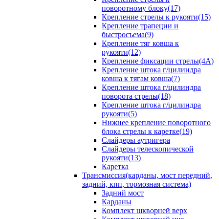
поворотному блоку(17)
Крепление стрелы к рукояти(15)
Крепление трапеции и
быстросъема(9)
Крепление тяг ковша к
рукояти(12)
Крепление фиксации стрелы(4A)
Крепление штока г/цилиндра
ковша к тягам ковша(7)
Крепление штока г/цилиндра
поворота стрелы(18)
Крепление штока г/цилиндра
рукояти(5)
Нижнее крепление поворотного
блока стрелы к каретке(19)
Слайдеры аутригера
Слайдеры телескопической
рукояти(13)
Каретка
Трансмиссия(карданы, мост передний,
задний, кпп, тормозная система)
Задний мост
Карданы
Комплект шкворней верх