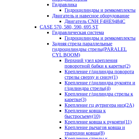
Гидравлика
Гидроцилиндры и ремкомплекты
Двигатель и навесное оборудование
Двигатель CNH F4HE9484C
CASE 570, 580, 590, 695 ST
Гидравлическая система
Гидроцилиндры и ремкомплекты
Задняя стрела параллельные
гидроцилиндры стрелы(PARALEL
CYL BOOM)
Верхний узел крепления
поворотной бабки к каретке(2)
Крепление г/цилиндра поворота
стрелы сверху и снизу(1)
Крепление г/цилиндра рукояти и
г/цилиндра стрелы(4)
Крепление г/цилиндра стрелы к
каретке(3)
Крепление гц аутригера низ(2А)
Крепление ковша к
быстросъему(10)
Крепление ковша к рукояти(11)
Крепление рычагов ковша и
трапеции ковша(8)
Крепление стрелы к