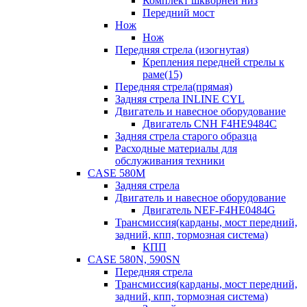
Комплект шкворней низ
Передний мост
Нож
Нож
Передняя стрела (изогнутая)
Крепления передней стрелы к
раме(15)
Передняя стрела(прямая)
Задняя стрела INLINE CYL
Двигатель и навесное оборудование
Двигатель CNH F4HE9484C
Задняя стрела старого образца
Расходные материалы для
обслуживания техники
CASE 580M
Задняя стрела
Двигатель и навесное оборудование
Двигатель NEF-F4HE0484G
Трансмиссия(карданы, мост передний,
задний, кпп, тормозная система)
КПП
CASE 580N, 590SN
Передняя стрела
Трансмиссия(карданы, мост передний,
задний, кпп, тормозная система)