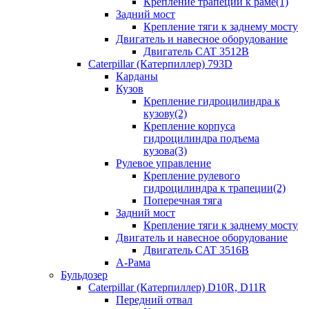
Крепление трапеции к раме(1)
Задний мост
Крепление тяги к заднему мосту
Двигатель и навесное оборудование
Двигатель CAT 3512B
Caterpillar (Катерпиллер) 793D
Карданы
Кузов
Крепление гидроцилиндра к
кузову(2)
Крепление корпуса
гидроцилиндра подъема
кузова(3)
Рулевое управление
Крепление рулевого
гидроцилиндра к трапеции(2)
Поперечная тяга
Задний мост
Крепление тяги к заднему мосту
Двигатель и навесное оборудование
Двигатель CAT 3516B
А-Рама
Бульдозер
Caterpillar (Катерпиллер) D10R, D11R
Передний отвал