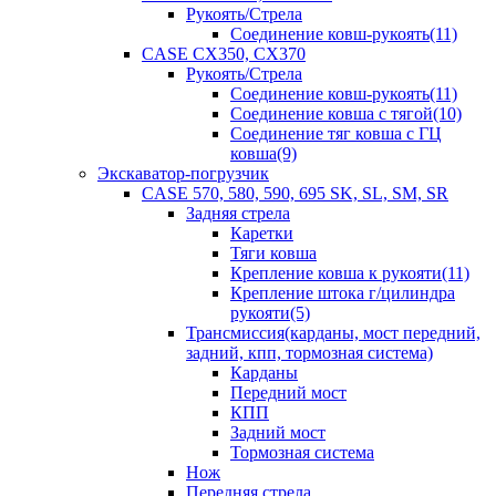
Рукоять/Стрела
Соединение ковш-рукоять(11)
CASE CX350, CX370
Рукоять/Стрела
Соединение ковш-рукоять(11)
Соединение ковша с тягой(10)
Соединение тяг ковша с ГЦ
ковша(9)
Экскаватор-погрузчик
CASE 570, 580, 590, 695 SK, SL, SM, SR
Задняя стрела
Каретки
Тяги ковша
Крепление ковша к рукояти(11)
Крепление штока г/цилиндра
рукояти(5)
Трансмиссия(карданы, мост передний,
задний, кпп, тормозная система)
Карданы
Передний мост
КПП
Задний мост
Тормозная система
Нож
Передняя стрела