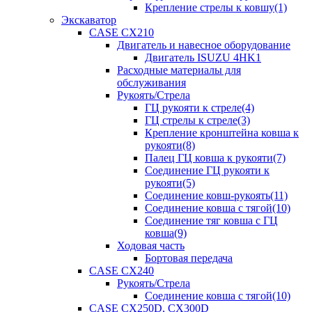
Крепление стрелы к ковшу(1)
Экскаватор
CASE CX210
Двигатель и навесное оборудование
Двигатель ISUZU 4HK1
Расходные материалы для
обслуживания
Рукоять/Стрела
ГЦ рукояти к стреле(4)
ГЦ стрелы к стреле(3)
Крепление кронштейна ковша к
рукояти(8)
Палец ГЦ ковша к рукояти(7)
Соединение ГЦ рукояти к
рукояти(5)
Соединение ковш-рукоять(11)
Соединение ковша с тягой(10)
Соединение тяг ковша с ГЦ
ковша(9)
Ходовая часть
Бортовая передача
CASE CX240
Рукоять/Стрела
Соединение ковша с тягой(10)
CASE CX250D, CX300D