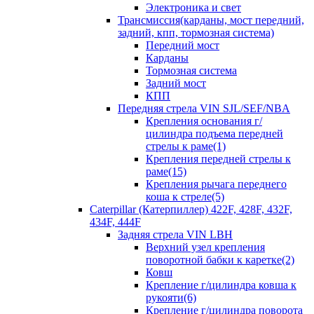
Электроника и свет
Трансмиссия(карданы, мост передний,
задний, кпп, тормозная система)
Передний мост
Карданы
Тормозная система
Задний мост
КПП
Передняя стрела VIN SJL/SEF/NBA
Крепления основания г/
цилиндра подъема передней
стрелы к раме(1)
Крепления передней стрелы к
раме(15)
Крепления рычага переднего
коша к стреле(5)
Caterpillar (Катерпиллер) 422F, 428F, 432F,
434F, 444F
Задняя стрела VIN LBH
Верхний узел крепления
поворотной бабки к каретке(2)
Ковш
Крепление г/цилиндра ковша к
рукояти(6)
Крепление г/цилиндра поворота