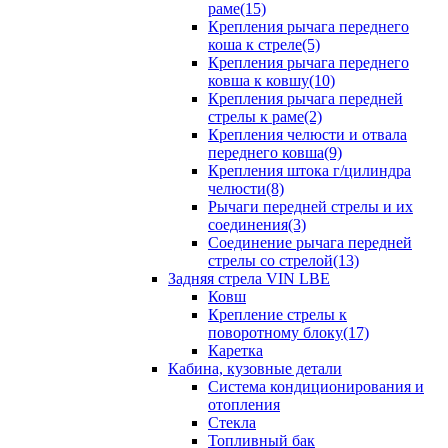
раме(15)
Крепления рычага переднего
коша к стреле(5)
Крепления рычага переднего
ковша к ковшу(10)
Крепления рычага передней
стрелы к раме(2)
Крепления челюсти и отвала
переднего ковша(9)
Крепления штока г/цилиндра
челюсти(8)
Рычаги передней стрелы и их
соединения(3)
Соединение рычага передней
стрелы со стрелой(13)
Задняя стрела VIN LBE
Ковш
Крепление стрелы к
поворотному блоку(17)
Каретка
Кабина, кузовные детали
Система кондиционирования и
отопления
Стекла
Топливный бак