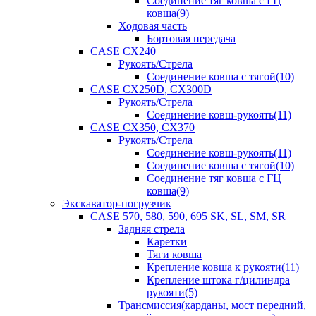
Соединение тяг ковша с ГЦ
ковша(9)
Ходовая часть
Бортовая передача
CASE CX240
Рукоять/Стрела
Соединение ковша с тягой(10)
CASE CX250D, CX300D
Рукоять/Стрела
Соединение ковш-рукоять(11)
CASE CX350, CX370
Рукоять/Стрела
Соединение ковш-рукоять(11)
Соединение ковша с тягой(10)
Соединение тяг ковша с ГЦ
ковша(9)
Экскаватор-погрузчик
CASE 570, 580, 590, 695 SK, SL, SM, SR
Задняя стрела
Каретки
Тяги ковша
Крепление ковша к рукояти(11)
Крепление штока г/цилиндра
рукояти(5)
Трансмиссия(карданы, мост передний,