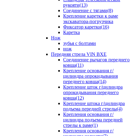
рукояти(13)
Соединение с тягами(8)
Крепление каретки к раме
экскаватора-погрузчика
Фиксатор каретки(16)
Каретка
Нож
зубья с болтами
нож
Передняя стрела VIN BXE
Cоединение рычагов переднего
ковша(11)
Крепление основания г/
цилиндра опрокидывания
переднего ковша(14)
Крепление шток г/цилиндра
опрокидывания переднего
ковша(12)
Крепление штока г/цилиндра
подъема передней стрелы(4)
Крепления основания г/
цилиндра подъема передней
стрелы к раме(1)
Крепления основания г/