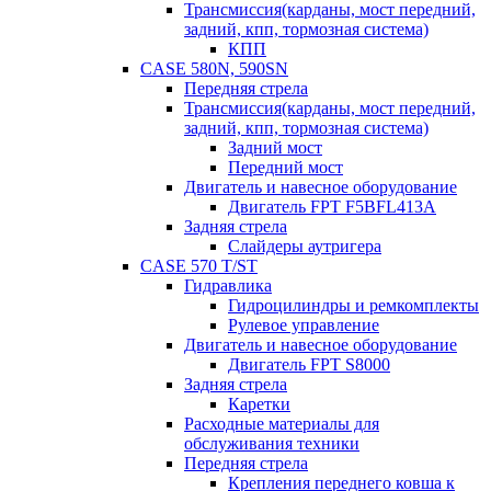
Трансмиссия(карданы, мост передний,
задний, кпп, тормозная система)
КПП
CASE 580N, 590SN
Передняя стрела
Трансмиссия(карданы, мост передний,
задний, кпп, тормозная система)
Задний мост
Передний мост
Двигатель и навесное оборудование
Двигатель FPT F5BFL413A
Задняя стрела
Слайдеры аутригера
CASE 570 T/ST
Гидравлика
Гидроцилиндры и ремкомплекты
Рулевое управление
Двигатель и навесное оборудование
Двигатель FPT S8000
Задняя стрела
Каретки
Расходные материалы для
обслуживания техники
Передняя стрела
Крепления переднего ковша к