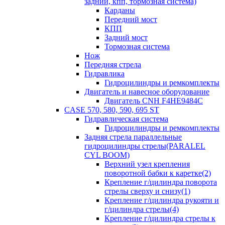
задний, кпп, тормозная система)
Карданы
Передний мост
КПП
Задний мост
Тормозная система
Нож
Передняя стрела
Гидравлика
Гидроцилиндры и ремкомплекты
Двигатель и навесное оборудование
Двигатель CNH F4HE9484C
CASE 570, 580, 590, 695 ST
Гидравлическая система
Гидроцилиндры и ремкомплекты
Задняя стрела параллельные
гидроцилиндры стрелы(PARALEL
CYL BOOM)
Верхний узел крепления
поворотной бабки к каретке(2)
Крепление г/цилиндра поворота
стрелы сверху и снизу(1)
Крепление г/цилиндра рукояти и
г/цилиндра стрелы(4)
Крепление г/цилиндра стрелы к