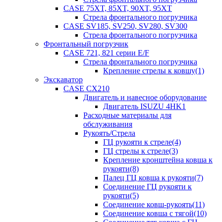
CASE 75XT, 85XT, 90XT, 95XT
Стрела фронтального погрузчика
CASE SV185, SV250, SV280, SV300
Стрела фронтального погрузчика
Фронтальный погрузчик
CASE 721, 821 серии E/F
Стрела фронтального погрузчика
Крепление стрелы к ковшу(1)
Экскаватор
CASE CX210
Двигатель и навесное оборудование
Двигатель ISUZU 4HK1
Расходные материалы для
обслуживания
Рукоять/Стрела
ГЦ рукояти к стреле(4)
ГЦ стрелы к стреле(3)
Крепление кронштейна ковша к
рукояти(8)
Палец ГЦ ковша к рукояти(7)
Соединение ГЦ рукояти к
рукояти(5)
Соединение ковш-рукоять(11)
Соединение ковша с тягой(10)