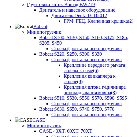
Грунтовый каток Bomag BW219
Двигатель и навесное оборудование
Двигатель Deutz TCD2012
ГРМ, ГБЦ, Клапанная крышка(2)
Bobcat
Минипогрузчик
Bobcat S100, S130, S150, S160, S175, S185,
S205, S450
Стрела фронтального погрузчика
Bobcat S220, S250, S300, S330
Стрела фронтального погрузчика
Крепление переднего рычага
стрелы к раме(6)
Крепления квикаплера к
стреле(9)
Крепления штока г/цилиндра
опрокидывания ковша(8)
Bobcat S510, S530, S550, S570, S590, S595
Стрела фронтального погрузчика
Bobcat S630, S650, S740, S750, S770
Стрела фронтального погрузчика
CASE
Минипогрузчик
CASE 40XT, 60XT, 70XT
Стрела фронтального погрузчика