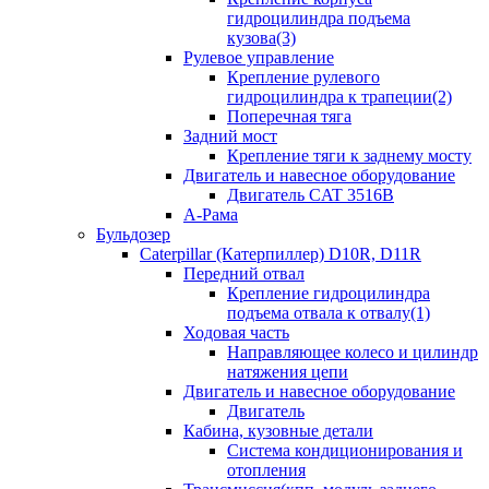
гидроцилиндра подъема
кузова(3)
Рулевое управление
Крепление рулевого
гидроцилиндра к трапеции(2)
Поперечная тяга
Задний мост
Крепление тяги к заднему мосту
Двигатель и навесное оборудование
Двигатель CAT 3516B
А-Рама
Бульдозер
Caterpillar (Катерпиллер) D10R, D11R
Передний отвал
Крепление гидроцилиндра
подъема отвала к отвалу(1)
Ходовая часть
Направляющее колесо и цилиндр
натяжения цепи
Двигатель и навесное оборудование
Двигатель
Кабина, кузовные детали
Система кондиционирования и
отопления