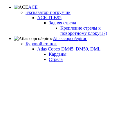
ACE
Экскаватор-погрузчик
ACE TLB95
Задняя стрела
Крепление стрелы к
поворотному блоку(17)
Atlas copco/epiroc
Буровой станок
Atlas Copco DM45, DM50, DML
Карданы
Стрела