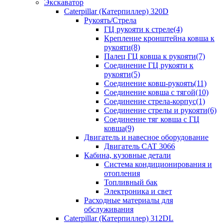
Экскаватор
Caterpillar (Катерпиллер) 320D
Рукоять/Стрела
ГЦ рукояти к стреле(4)
Крепление кронштейна ковша к
рукояти(8)
Палец ГЦ ковша к рукояти(7)
Соединение ГЦ рукояти к
рукояти(5)
Соединение ковш-рукоять(11)
Соединение ковша с тягой(10)
Соединение стрела-корпус(1)
Соединение стрелы и рукояти(6)
Соединение тяг ковша с ГЦ
ковша(9)
Двигатель и навесное оборудование
Двигатель CAT 3066
Кабина, кузовные детали
Система кондиционирования и
отопления
Топливный бак
Электроника и свет
Расходные материалы для
обслуживания
Caterpillar (Катерпиллер) 312DL