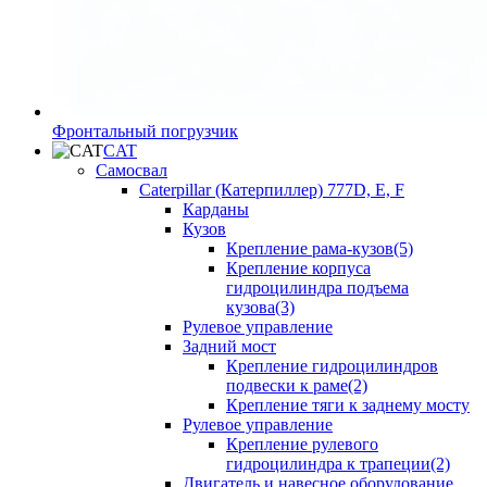
Фронтальный погрузчик
CAT
Самосвал
Caterpillar (Катерпиллер) 777D, E, F
Карданы
Кузов
Крепление рама-кузов(5)
Крепление корпуса
гидроцилиндра подъема
кузова(3)
Рулевое управление
Задний мост
Крепление гидроцилиндров
подвески к раме(2)
Крепление тяги к заднему мосту
Рулевое управление
Крепление рулевого
гидроцилиндра к трапеции(2)
Двигатель и навесное оборудование