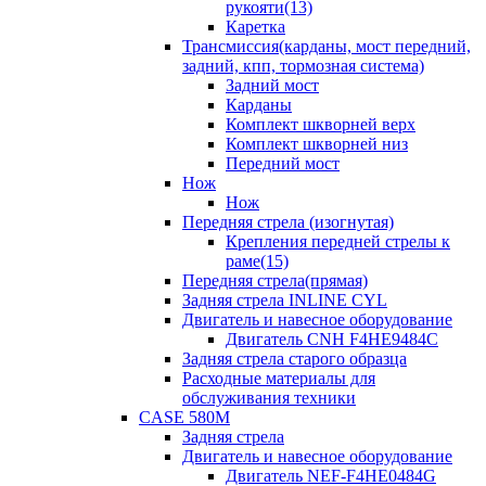
рукояти(13)
Каретка
Трансмиссия(карданы, мост передний,
задний, кпп, тормозная система)
Задний мост
Карданы
Комплект шкворней верх
Комплект шкворней низ
Передний мост
Нож
Нож
Передняя стрела (изогнутая)
Крепления передней стрелы к
раме(15)
Передняя стрела(прямая)
Задняя стрела INLINE CYL
Двигатель и навесное оборудование
Двигатель CNH F4HE9484C
Задняя стрела старого образца
Расходные материалы для
обслуживания техники
CASE 580M
Задняя стрела
Двигатель и навесное оборудование
Двигатель NEF-F4HE0484G