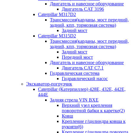
Двигатель и навесное оборудование
Двигатель CAT 3196
Caterpillar M317D2
Трансмиссия(карданы, мост передний,
задний, кпп, тормозная система)
Задний мост
Caterpillar M315D2
Трансмиссия(карданы, мост передний,
задний, кпп, тормозная система)
Задний мост
Передний мост
Двигатель и навесное оборудование
Двигатель CAT C7.1
Гидравлическая система
Гидравлический насос
Экскаватор-погрузчик
Caterpillar (Катерпиллер) 428E, 432E, 442E,
444E
Задняя стрела VIN BXE
Верхний узел крепления
поворотной бабки к каретке(2)
Ковш
Крепление г/цилиндра ковша к
рукояти(6)
Крепление г/цилиндра поворота