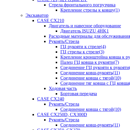
Стрела фронтального погрузчика
Крепление стрелы к ковшу(1)
Экскаватор
CASE CX210
Двигатель и навесное оборудование
Двигатель ISUZU 4HK1
Расходные материалы для обслуживани
Рукоять/Стрела
ГЦ рукояти к стреле(4)
ГЦ стрелы к стреле(3)
Крепление кронштейна ковша к ру
Палец ГЦ ковша к рукояти(7)
Соединение ГЦ рукояти к рукояти(
Соединение ковш-рукоять(11)
Соединение ковша с тягой(10)
Соединение тяг ковша с ГЦ ковша(
Ходовая часть
Бортовая передача
CASE CX240
Рукоять/Стрела
Соединение ковша с тягой(10)
CASE CX250D, CX300D
Рукоять/Стрела
Соединение ковш-рукоять(11)