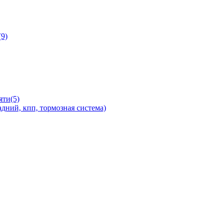
9)
яти(5)
дний, кпп, тормозная система)