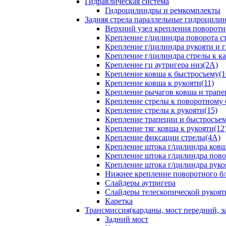
Гидравлическая система
Гидроцилиндры и ремкомплекты
Задняя стрела параллельные гидроци
Верхний узел крепления поворотно
Крепление г/цилиндра поворота ст
Крепление г/цилиндра рукояти и г
Крепление г/цилиндра стрелы к ка
Крепление гц аутригера низ(2А)
Крепление ковша к быстросъему(1
Крепление ковша к рукояти(11)
Крепление рычагов ковша и трапе
Крепление стрелы к поворотному 
Крепление стрелы к рукояти(15)
Крепление трапеции и быстросъем
Крепление тяг ковша к рукояти(12
Крепление фиксации стрелы(4A)
Крепление штока г/цилиндра ковша
Крепление штока г/цилиндра пово
Крепление штока г/цилиндра руко
Нижнее крепление поворотного бло
Слайдеры аутригера
Слайдеры телескопической рукоят
Каретка
Трансмиссия(карданы, мост передний, за
Задний мост