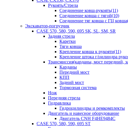
CASE CX350, CX370
Рукоять/Стрела
Соединение ковш-рукоять(11)
Соединение ковша с тягой(10)
Соединение тяг ковша с ГЦ ковша(
Экскаватор-погрузчик
CASE 570, 580, 590, 695 SK, SL, SM, SR
Задняя стрела
Каретки
Тяги ковша
Крепление ковша к рукояти(11)
Крепление штока г/цилиндра руко
Трансмиссия(карданы, мост передний, за
Карданы
Передний мост
КПП
Задний мост
Тормозная система
Нож
Передняя стрела
Гидравлика
Гидроцилиндры и ремкомплекты
Двигатель и навесное оборудование
Двигатель CNH F4HE9484C
CASE 570, 580, 590, 695 ST