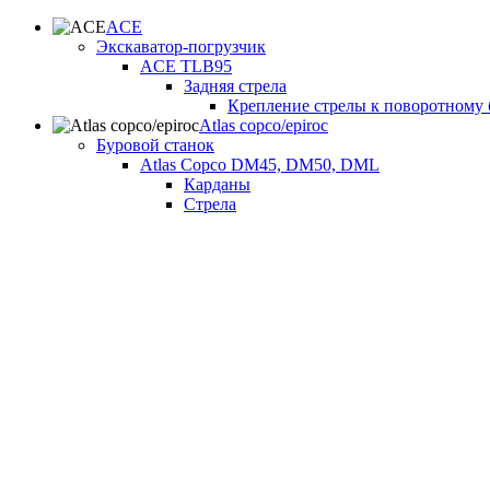
ACE
Экскаватор-погрузчик
ACE TLB95
Задняя стрела
Крепление стрелы к поворотному 
Atlas copco/epiroc
Буровой станок
Atlas Copco DM45, DM50, DML
Карданы
Стрела