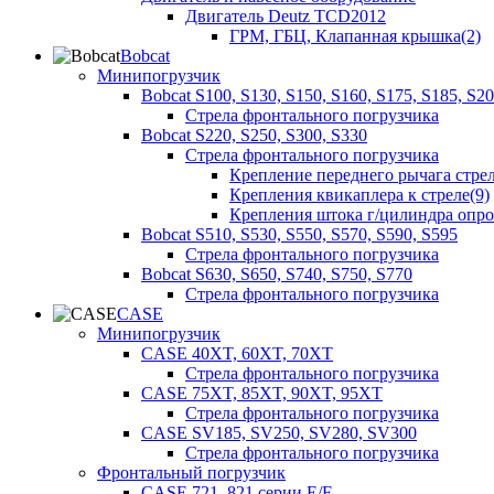
Двигатель Deutz TCD2012
ГРМ, ГБЦ, Клапанная крышка(2)
Bobcat
Минипогрузчик
Bobcat S100, S130, S150, S160, S175, S185, S2
Стрела фронтального погрузчика
Bobcat S220, S250, S300, S330
Стрела фронтального погрузчика
Крепление переднего рычага стрел
Крепления квикаплера к стреле(9)
Крепления штока г/цилиндра опр
Bobcat S510, S530, S550, S570, S590, S595
Стрела фронтального погрузчика
Bobcat S630, S650, S740, S750, S770
Стрела фронтального погрузчика
CASE
Минипогрузчик
CASE 40XT, 60XT, 70XT
Стрела фронтального погрузчика
CASE 75XT, 85XT, 90XT, 95XT
Стрела фронтального погрузчика
CASE SV185, SV250, SV280, SV300
Стрела фронтального погрузчика
Фронтальный погрузчик
CASE 721, 821 серии E/F