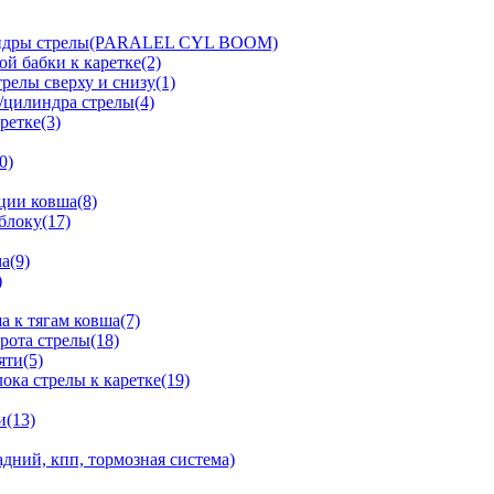
линдры стрелы(PARALEL CYL BOOM)
й бабки к каретке(2)
релы сверху и снизу(1)
/цилиндра стрелы(4)
ретке(3)
0)
ции ковша(8)
блоку(17)
а(9)
)
 к тягам ковша(7)
рота стрелы(18)
яти(5)
ка стрелы к каретке(19)
и(13)
дний, кпп, тормозная система)