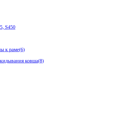
05, S450
ы к раме(6)
окидывания ковша(8)