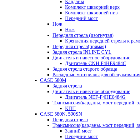
Карданы
Комплект шкворней верх
Комплект шкворней низ
Передний мост
Нож
Нож
Передняя стрела (изогнутая)
Крепления передней стрелы к раме
Передняя стрела(прямая)
Задняя стрела INLINE CYL
Двигатель и навесное оборудование
Двигатель CNH F4HE9484C
Задняя стрела старого образца
Расходные материалы для обслуживания
CASE 580M
Задняя стрела
Двигатель и навесное оборудование
Двигатель NEF-F4HE0484G
Трансмиссия(карданы, мост передний, за
КПП
CASE 580N, 590SN
Передняя стрела
Трансмиссия(карданы, мост передний, за
Задний мост
Передний мост