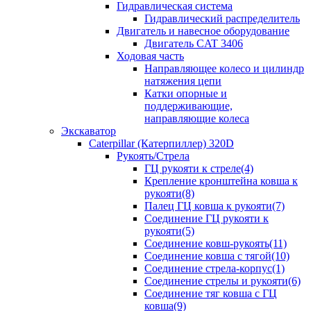
Гидравлическая система
Гидравлический распределитель
Двигатель и навесное оборудование
Двигатель CAT 3406
Ходовая часть
Направляющее колесо и цилиндр
натяжения цепи
Катки опорные и
поддерживающие,
направляющие колеса
Экскаватор
Caterpillar (Катерпиллер) 320D
Рукоять/Стрела
ГЦ рукояти к стреле(4)
Крепление кронштейна ковша к
рукояти(8)
Палец ГЦ ковша к рукояти(7)
Соединение ГЦ рукояти к
рукояти(5)
Соединение ковш-рукоять(11)
Соединение ковша с тягой(10)
Соединение стрела-корпус(1)
Соединение стрелы и рукояти(6)
Соединение тяг ковша с ГЦ
ковша(9)