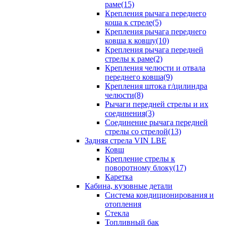
раме(15)
Крепления рычага переднего
коша к стреле(5)
Крепления рычага переднего
ковша к ковшу(10)
Крепления рычага передней
стрелы к раме(2)
Крепления челюсти и отвала
переднего ковша(9)
Крепления штока г/цилиндра
челюсти(8)
Рычаги передней стрелы и их
соединения(3)
Соединение рычага передней
стрелы со стрелой(13)
Задняя стрела VIN LBE
Ковш
Крепление стрелы к
поворотному блоку(17)
Каретка
Кабина, кузовные детали
Система кондиционирования и
отопления
Стекла
Топливный бак