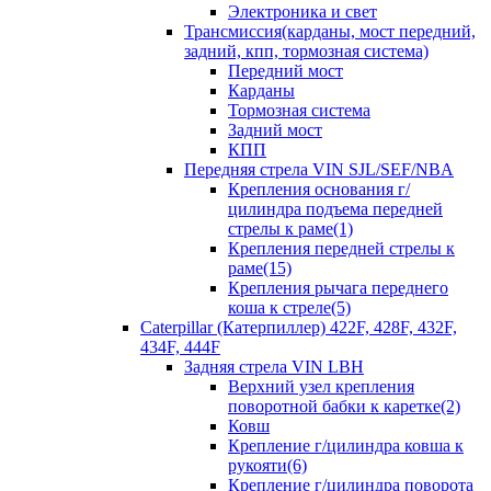
Электроника и свет
Трансмиссия(карданы, мост передний,
задний, кпп, тормозная система)
Передний мост
Карданы
Тормозная система
Задний мост
КПП
Передняя стрела VIN SJL/SEF/NBA
Крепления основания г/
цилиндра подъема передней
стрелы к раме(1)
Крепления передней стрелы к
раме(15)
Крепления рычага переднего
коша к стреле(5)
Caterpillar (Катерпиллер) 422F, 428F, 432F,
434F, 444F
Задняя стрела VIN LBH
Верхний узел крепления
поворотной бабки к каретке(2)
Ковш
Крепление г/цилиндра ковша к
рукояти(6)
Крепление г/цилиндра поворота