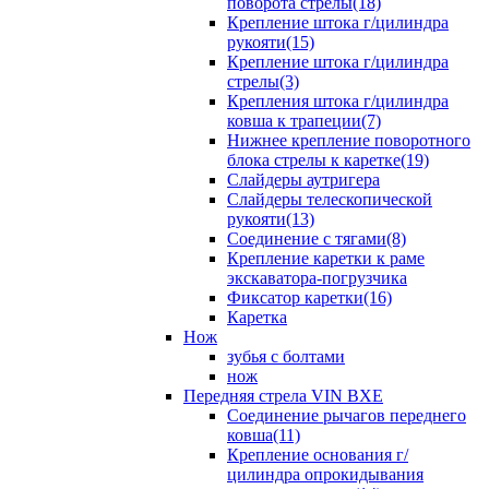
поворота стрелы(18)
Крепление штока г/цилиндра
рукояти(15)
Крепление штока г/цилиндра
стрелы(3)
Крепления штока г/цилиндра
ковша к трапеции(7)
Нижнее крепление поворотного
блока стрелы к каретке(19)
Слайдеры аутригера
Слайдеры телескопической
рукояти(13)
Соединение с тягами(8)
Крепление каретки к раме
экскаватора-погрузчика
Фиксатор каретки(16)
Каретка
Нож
зубья с болтами
нож
Передняя стрела VIN BXE
Cоединение рычагов переднего
ковша(11)
Крепление основания г/
цилиндра опрокидывания