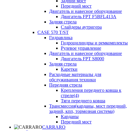
Задний мост
Передний мост
Двигатель и навесное оборудование
Двигатель FPT F5BFL413A
Задняя стрела
Слайдеры аутригера
CASE 570 T/ST
Гидравлика
Гидроцилиндры и ремкомплекты
Рулевое управление
Двигатель и навесное оборудование
Двигатель FPT S8000
Задняя стрела
Каретки
Расходные материалы для
обслуживания техники
Передняя стрела
Крепления переднего ковша к
стреле(4)
Тяги переднего ковша
Трансмиссия(карданы, мост передний,
задний, кпп, тормозная система)
Карданы
Передний мост
CARRARO