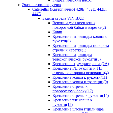
Гидравлический насос
Экскаватор-погрузчик
Caterpillar (Катерпиллер) 428E, 432E, 442E,
444E
Задняя стрела VIN BXE
Верхний узел крепления
поворотной бабки к каретке(2)
Ковш
Крепление г/цилиндра ковша к
рукояти(6)
Крепление г/цилиндра поворота
стрелы к каретке(1)
Крепление г/цилиндра
телескопической рукояти(5)
Крепление гц аутригера низ(2А)
Крепление ГЦ рукояти и ГЦ
стрелы со стороны основания(4)
Крепление ковша к рукояти(11)
Крепление ковша к трапеции(9)
Крепление стрелы к
поворотному блоку(17)
Крепление стрелы к рукояти(14)
Крепление тяг ковша к
рукояти(12)
Крепление штока г/цилиндра