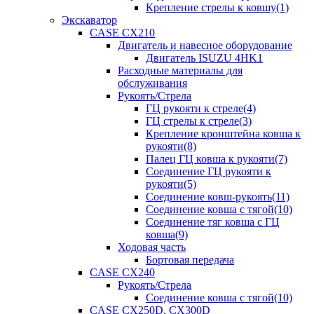
Крепление стрелы к ковшу(1)
Экскаватор
CASE CX210
Двигатель и навесное оборудование
Двигатель ISUZU 4HK1
Расходные материалы для
обслуживания
Рукоять/Стрела
ГЦ рукояти к стреле(4)
ГЦ стрелы к стреле(3)
Крепление кронштейна ковша к
рукояти(8)
Палец ГЦ ковша к рукояти(7)
Соединение ГЦ рукояти к
рукояти(5)
Соединение ковш-рукоять(11)
Соединение ковша с тягой(10)
Соединение тяг ковша с ГЦ
ковша(9)
Ходовая часть
Бортовая передача
CASE CX240
Рукоять/Стрела
Соединение ковша с тягой(10)
CASE CX250D, CX300D