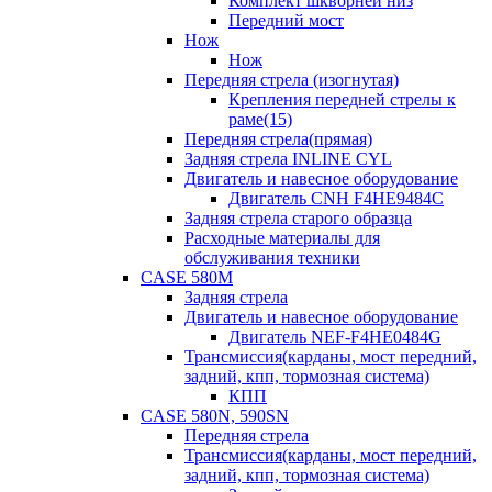
Комплект шкворней низ
Передний мост
Нож
Нож
Передняя стрела (изогнутая)
Крепления передней стрелы к
раме(15)
Передняя стрела(прямая)
Задняя стрела INLINE CYL
Двигатель и навесное оборудование
Двигатель CNH F4HE9484C
Задняя стрела старого образца
Расходные материалы для
обслуживания техники
CASE 580M
Задняя стрела
Двигатель и навесное оборудование
Двигатель NEF-F4HE0484G
Трансмиссия(карданы, мост передний,
задний, кпп, тормозная система)
КПП
CASE 580N, 590SN
Передняя стрела
Трансмиссия(карданы, мост передний,
задний, кпп, тормозная система)