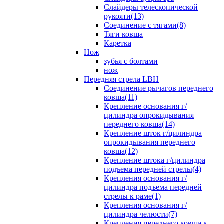
Слайдеры телескопической
рукояти(13)
Соединение с тягами(8)
Тяги ковша
Каретка
Нож
зубья с болтами
нож
Передняя стрела LBH
Cоединение рычагов переднего
ковша(11)
Крепление основания г/
цилиндра опрокидывания
переднего ковша(14)
Крепление шток г/цилиндра
опрокидывания переднего
ковша(12)
Крепление штока г/цилиндра
подъема передней стрелы(4)
Крепления основания г/
цилиндра подъема передней
стрелы к раме(1)
Крепления основания г/
цилиндра челюсти(7)
Крепления переднего ковша к