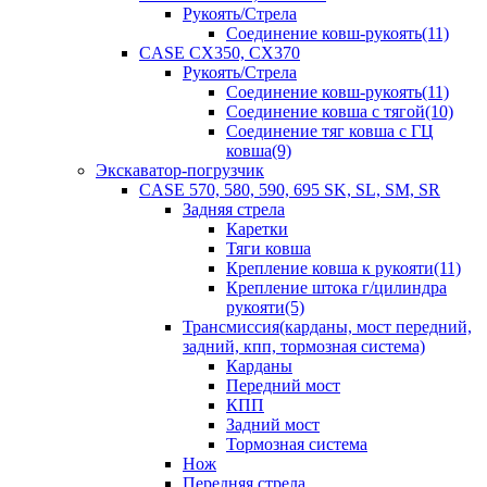
Рукоять/Стрела
Соединение ковш-рукоять(11)
CASE CX350, CX370
Рукоять/Стрела
Соединение ковш-рукоять(11)
Соединение ковша с тягой(10)
Соединение тяг ковша с ГЦ
ковша(9)
Экскаватор-погрузчик
CASE 570, 580, 590, 695 SK, SL, SM, SR
Задняя стрела
Каретки
Тяги ковша
Крепление ковша к рукояти(11)
Крепление штока г/цилиндра
рукояти(5)
Трансмиссия(карданы, мост передний,
задний, кпп, тормозная система)
Карданы
Передний мост
КПП
Задний мост
Тормозная система
Нож
Передняя стрела