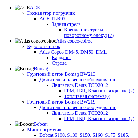
ACE
Экскаватор-погрузчик
ACE TLB95
Задняя стрела
Крепление стрелы к
поворотному блоку(17)
Atlas copco/epiroc
Буровой станок
Atlas Copco DM45, DM50, DML
Карданы
Стрела
Bomag
Грунтовый каток Bomag BW213
Двигатель и навесное оборудование
Двигатель Deutz TCD2012
ГРМ, ГБЦ, Клапанная крышка(2)
Топливная система(6)
Грунтовый каток Bomag BW219
Двигатель и навесное оборудование
Двигатель Deutz TCD2012
ГРМ, ГБЦ, Клапанная крышка(2)
Bobcat
Минипогрузчик
Bobcat S100, S130, S150, S160, S175, S185,