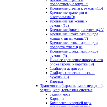
поворотному блоку(17)
Крепление стрелы к рукояти(15)
Крепление трапеции и
быстросъема(9)
Крепление тяг ковша к
рукояти(12)
Крепление фиксации стрелы(4A)
Крепление штока г/цилиндра
ковша к тягам ковша(7)
Крепление штока г/цилиндра
поворота стрелы(18)
Крепление штока г/цилиндра
рукояти(5)
Нижнее крепление поворотного
блока стрелы к каретке(19)
Слайдеры аутригера
Слайдеры телескопической
рукояти(13)
Каретка
Трансмиссия(карданы, мост передний,
задний, кпп, тормозная система)
Задний мост
Карданы
Комплект шкворней верх