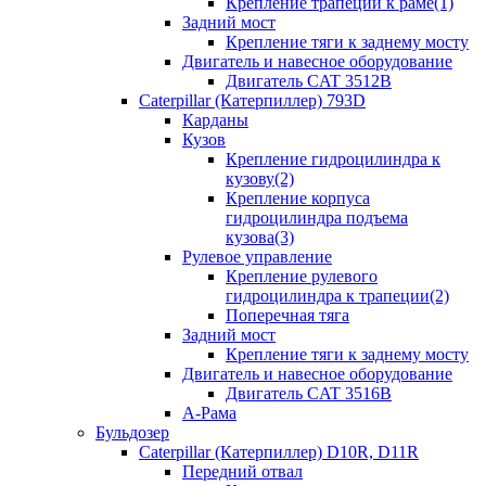
Крепление трапеции к раме(1)
Задний мост
Крепление тяги к заднему мосту
Двигатель и навесное оборудование
Двигатель CAT 3512B
Caterpillar (Катерпиллер) 793D
Карданы
Кузов
Крепление гидроцилиндра к
кузову(2)
Крепление корпуса
гидроцилиндра подъема
кузова(3)
Рулевое управление
Крепление рулевого
гидроцилиндра к трапеции(2)
Поперечная тяга
Задний мост
Крепление тяги к заднему мосту
Двигатель и навесное оборудование
Двигатель CAT 3516B
А-Рама
Бульдозер
Caterpillar (Катерпиллер) D10R, D11R
Передний отвал