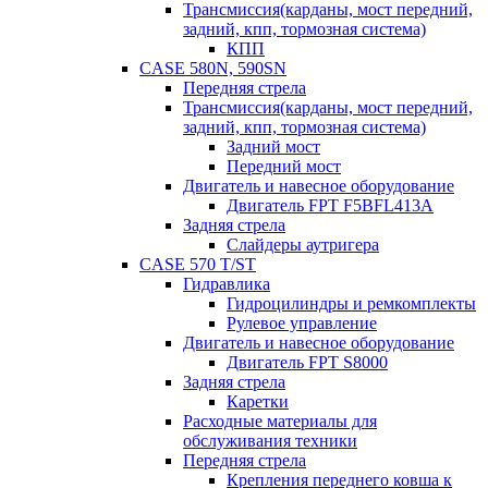
Трансмиссия(карданы, мост передний,
задний, кпп, тормозная система)
КПП
CASE 580N, 590SN
Передняя стрела
Трансмиссия(карданы, мост передний,
задний, кпп, тормозная система)
Задний мост
Передний мост
Двигатель и навесное оборудование
Двигатель FPT F5BFL413A
Задняя стрела
Слайдеры аутригера
CASE 570 T/ST
Гидравлика
Гидроцилиндры и ремкомплекты
Рулевое управление
Двигатель и навесное оборудование
Двигатель FPT S8000
Задняя стрела
Каретки
Расходные материалы для
обслуживания техники
Передняя стрела
Крепления переднего ковша к