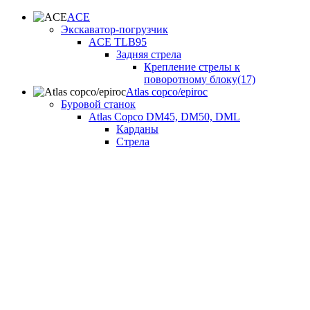
ACE
Экскаватор-погрузчик
ACE TLB95
Задняя стрела
Крепление стрелы к
поворотному блоку(17)
Atlas copco/epiroc
Буровой станок
Atlas Copco DM45, DM50, DML
Карданы
Стрела