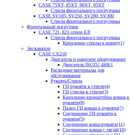
CASE 75XT, 85XT, 90XT, 95XT
Стрела фронтального погрузчика
CASE SV185, SV250, SV280, SV300
Стрела фронтального погрузчика
Фронтальный погрузчик
CASE 721, 821 серии E/F
Стрела фронтального погрузчика
Крепление стрелы к ковшу(1)
Экскаватор
CASE CX210
Двигатель и навесное оборудование
Двигатель ISUZU 4HK1
Расходные материалы для
обслуживания
Рукоять/Стрела
ГЦ рукояти к стреле(4)
ГЦ стрелы к стреле(3)
Крепление кронштейна ковша к
рукояти(8)
Палец ГЦ ковша к рукояти(7)
Соединение ГЦ рукояти к
рукояти(5)
Соединение ковш-рукоять(11)
Соединение ковша с тягой(10)