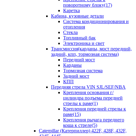
поворотному блоку(17)
Каретка
Кабина, кузовные детали
Система кондиционирования и
отопления
Стекла
Топливный бак
Электроника и свет
Трансмиссия(карданы, мост передний,
задний, кпп, тормозная система)
Передний мост
Карданы
Тормозная система
Задний мост
КПП
Передняя стрела VIN SJL/SEF/NBA
Крепления основания г/
цилиндра подъема передней
стрелы к раме(1)
Крепления передней стрелы к
раме(15)
Крепления рычага переднего
коша к стреле(5)
Caterpillar (Катерпиллер) 422F, 428F, 432F,