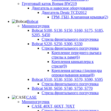
Грунтовый каток Bomag BW219
Двигатель и навесное оборудование
Двигатель Deutz TCD2012
ГРМ, ГБЦ, Клапанная крышка(2)
Bobcat
Минипогрузчик
Bobcat S100, S130, S150, S160, S175, S185,
S205, S450
Стрела фронтального погрузчика
Bobcat S220, S250, S300, S330
Стрела фронтального погрузчика
Крепление переднего рычага
стрелы к раме(6)
Крепления квикаплера к
стреле(9)
Крепления штока г/цилиндра
опрокидывания ковша(8)
Bobcat S510, S530, S550, S570, S590, S595
Стрела фронтального погрузчика
Bobcat S630, S650, S740, S750, S770
Стрела фронтального погрузчика
CASE
Минипогрузчик
CASE 40XT, 60XT, 70XT
Стрела фронтального погрузчика