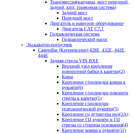
Трансмиссия(карданы, мост передний,
задний, кпп, тормозная система)
Задний мост
Передний мост
Двигатель и навесное оборудование
Двигатель CAT C7.1
Гидравлическая система
Гидравлический насос
Экскаватор-погрузчик
Caterpillar (Катерпиллер) 428E, 432E, 442E,
444E
Задняя стрела VIN BXE
Верхний узел крепления
поворотной бабки к каретке(2)
Ковш
Крепление г/цилиндра ковша к
рукояти(6)
Крепление г/цилиндра поворота
стрелы к каретке(1)
Крепление г/цилиндра
телескопической рукояти(5)
Крепление гц аутригера низ(2А)
Крепление ГЦ рукояти и ГЦ
стрелы со стороны основания(4)
Крепление ковша к рукояти(11)