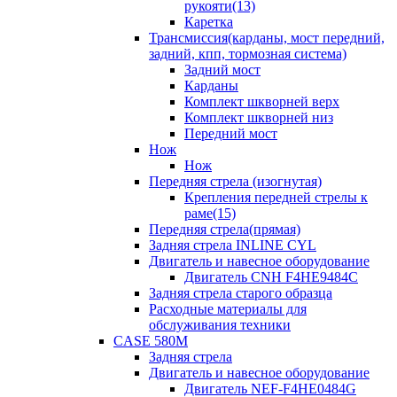
рукояти(13)
Каретка
Трансмиссия(карданы, мост передний,
задний, кпп, тормозная система)
Задний мост
Карданы
Комплект шкворней верх
Комплект шкворней низ
Передний мост
Нож
Нож
Передняя стрела (изогнутая)
Крепления передней стрелы к
раме(15)
Передняя стрела(прямая)
Задняя стрела INLINE CYL
Двигатель и навесное оборудование
Двигатель CNH F4HE9484C
Задняя стрела старого образца
Расходные материалы для
обслуживания техники
CASE 580M
Задняя стрела
Двигатель и навесное оборудование
Двигатель NEF-F4HE0484G