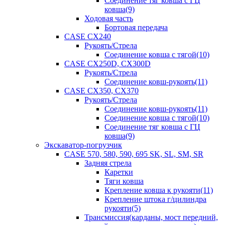
Соединение тяг ковша с ГЦ
ковша(9)
Ходовая часть
Бортовая передача
CASE CX240
Рукоять/Стрела
Соединение ковша с тягой(10)
CASE CX250D, CX300D
Рукоять/Стрела
Соединение ковш-рукоять(11)
CASE CX350, CX370
Рукоять/Стрела
Соединение ковш-рукоять(11)
Соединение ковша с тягой(10)
Соединение тяг ковша с ГЦ
ковша(9)
Экскаватор-погрузчик
CASE 570, 580, 590, 695 SK, SL, SM, SR
Задняя стрела
Каретки
Тяги ковша
Крепление ковша к рукояти(11)
Крепление штока г/цилиндра
рукояти(5)
Трансмиссия(карданы, мост передний,