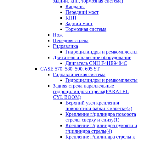
задний, кпп, тормозная система)
Карданы
Передний мост
КПП
Задний мост
Тормозная система
Нож
Передняя стрела
Гидравлика
Гидроцилиндры и ремкомплекты
Двигатель и навесное оборудование
Двигатель CNH F4HE9484C
CASE 570, 580, 590, 695 ST
Гидравлическая система
Гидроцилиндры и ремкомплекты
Задняя стрела параллельные
гидроцилиндры стрелы(PARALEL
CYL BOOM)
Верхний узел крепления
поворотной бабки к каретке(2)
Крепление г/цилиндра поворота
стрелы сверху и снизу(1)
Крепление г/цилиндра рукояти и
г/цилиндра стрелы(4)
Крепление г/цилиндра стрелы к