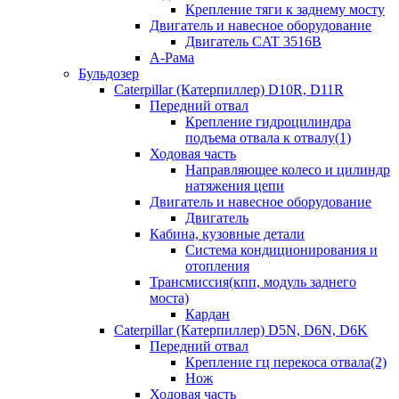
Крепление тяги к заднему мосту
Двигатель и навесное оборудование
Двигатель CAT 3516B
А-Рама
Бульдозер
Caterpillar (Катерпиллер) D10R, D11R
Передний отвал
Крепление гидроцилиндра
подъема отвала к отвалу(1)
Ходовая часть
Направляющее колесо и цилиндр
натяжения цепи
Двигатель и навесное оборудование
Двигатель
Кабина, кузовные детали
Система кондиционирования и
отопления
Трансмиссия(кпп, модуль заднего
моста)
Кардан
Caterpillar (Катерпиллер) D5N, D6N, D6K
Передний отвал
Крепление гц перекоса отвала(2)
Нож
Ходовая часть