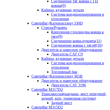
Соединение тяг ковша с ГЦ
ковша(9)
Кабина, кузовные детали
Система кондиционирования и
отопления
Caterpillar (Катерпиллер) 330D
Стрела/Рукоять
Крепления г/цилиндра ковша к
тяге(9)
Соединение ковш-рукоять(11)
Соединение ковша с тягой(10)
Двигатель и навесное оборудование
Двигатель CAT C9
Кабина, кузовные детали
Система кондиционирования и
отопления
Топливный бак
Caterpillar (Катерпиллер) 365B
Двигатель и навесное оборудование
Двигатель CAT 3196
Caterpillar M317D2
Трансмиссия(карданы, мост передний,
задний, кпп, тормозная система)
Задний мост
Caterpillar M315D2