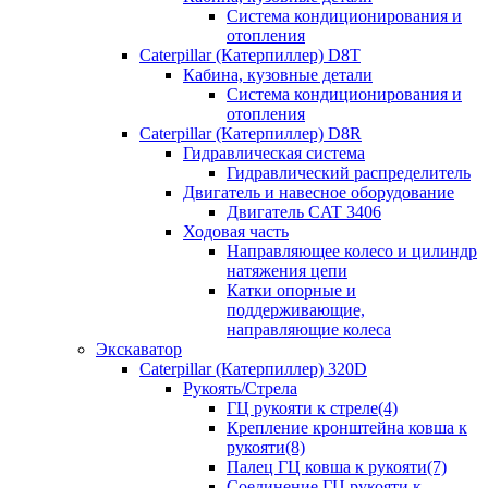
Система кондиционирования и
отопления
Caterpillar (Катерпиллер) D8T
Кабина, кузовные детали
Система кондиционирования и
отопления
Caterpillar (Катерпиллер) D8R
Гидравлическая система
Гидравлический распределитель
Двигатель и навесное оборудование
Двигатель CAT 3406
Ходовая часть
Направляющее колесо и цилиндр
натяжения цепи
Катки опорные и
поддерживающие,
направляющие колеса
Экскаватор
Caterpillar (Катерпиллер) 320D
Рукоять/Стрела
ГЦ рукояти к стреле(4)
Крепление кронштейна ковша к
рукояти(8)
Палец ГЦ ковша к рукояти(7)
Соединение ГЦ рукояти к