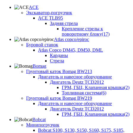
ACE
Экскаватор-погрузчик
ACE TLB95
Задняя стрела
Крепление стрелы к
поворотному блоку(17)
Atlas copco/epiroc
Буровой станок
Atlas Copco DM45, DM50, DML
Карданы
Стрела
Bomag
Грунтовый каток Bomag BW213
Двигатель и навесное оборудование
Двигатель Deutz TCD2012
ГРМ, ГБЦ, Клапанная крышка(2)
Топливная система(6)
Грунтовый каток Bomag BW219
Двигатель и навесное оборудование
Двигатель Deutz TCD2012
ГРМ, ГБЦ, Клапанная крышка(2)
Bobcat
Минипогрузчик
Bobcat S100, S130, S150, S160, S175, S185,