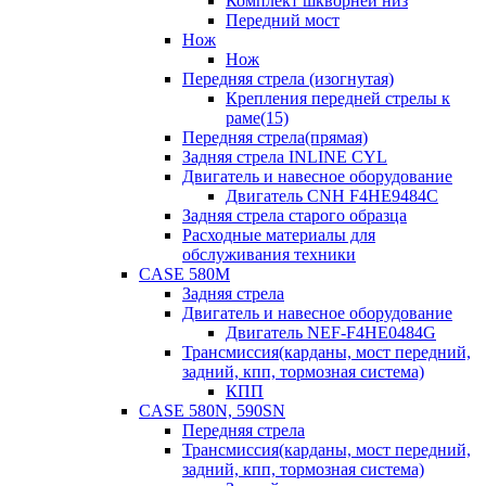
Комплект шкворней низ
Передний мост
Нож
Нож
Передняя стрела (изогнутая)
Крепления передней стрелы к
раме(15)
Передняя стрела(прямая)
Задняя стрела INLINE CYL
Двигатель и навесное оборудование
Двигатель CNH F4HE9484C
Задняя стрела старого образца
Расходные материалы для
обслуживания техники
CASE 580M
Задняя стрела
Двигатель и навесное оборудование
Двигатель NEF-F4HE0484G
Трансмиссия(карданы, мост передний,
задний, кпп, тормозная система)
КПП
CASE 580N, 590SN
Передняя стрела
Трансмиссия(карданы, мост передний,
задний, кпп, тормозная система)