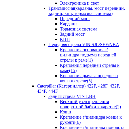
Электроника и свет
Трансмиссия(карданы, мост передний,
задний, кпп, тормозная система)
Передний мост
Карданы
Тормозная система
Задний мост
КПП
Передняя стрела VIN SJL/SEF/NBA
Крепления основания г/
цилиндра подъема передней
стрелы к раме(1)
Крепления передней стрелы к
раме(15)
Крепления рычага переднего
коша к стреле(5)
Caterpillar (Катерпиллер) 422F, 428F, 432F,
434F, 444F
Задняя стрела VIN LBH
Верхний узел крепления
поворотной бабки к каретке(2)
Ковш
Крепление г/цилиндра ковша к
рукояти(6)
Крепление г/цилиндра поворота