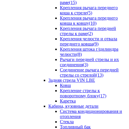
раме(15)
Крепления рычага переднего
коша к стреле(5)
Крепления рычага переднего
ковша к ковшу(10)
Крепления рычага передней
стрелы к раме(2)
Крепления челюсти и отвала
переднего ковша(9)
Крепления штока г/цилиндра
челюсти(8)
Рычаги передней стрелы и их
соединения(3)
Соединение рычага передней
стрелы со стрелой(13)
Задняя стрела VIN LBE
Ковш
Крепление стрелы к
поворотному блоку(17)
Каретка
Кабина, кузовные детали
Система кондиционирования и
отопления
Стекла
Топливный бак