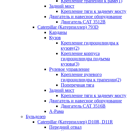
Крепление трапеции к раме(1)
Задний мост
Крепление тяги к заднему мосту
Двигатель и навесное оборудование
Двигатель CAT 3512B
Caterpillar (Катерпиллер) 793D
Карданы
Кузов
Крепление гидроцилиндра к
кузову(2)
Крепление корпуса
гидроцилиндра подъема
кузова(3)
Рулевое управление
Крепление рулевого
гидроцилиндра к трапеции(2)
Поперечная тяга
Задний мост
Крепление тяги к заднему мосту
Двигатель и навесное оборудование
Двигатель CAT 3516B
А-Рама
Бульдозер
Caterpillar (Катерпиллер) D10R, D11R
Передний отвал