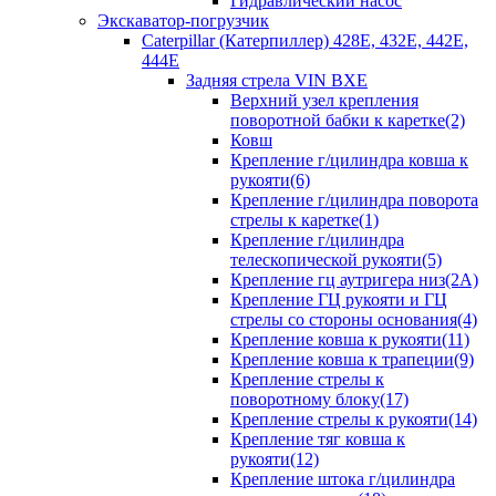
Гидравлический насос
Экскаватор-погрузчик
Caterpillar (Катерпиллер) 428E, 432E, 442E,
444E
Задняя стрела VIN BXE
Верхний узел крепления
поворотной бабки к каретке(2)
Ковш
Крепление г/цилиндра ковша к
рукояти(6)
Крепление г/цилиндра поворота
стрелы к каретке(1)
Крепление г/цилиндра
телескопической рукояти(5)
Крепление гц аутригера низ(2А)
Крепление ГЦ рукояти и ГЦ
стрелы со стороны основания(4)
Крепление ковша к рукояти(11)
Крепление ковша к трапеции(9)
Крепление стрелы к
поворотному блоку(17)
Крепление стрелы к рукояти(14)
Крепление тяг ковша к
рукояти(12)
Крепление штока г/цилиндра