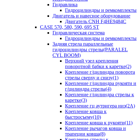
Гидравлика
Гидроцилиндры и ремкомплекты
Двигатель и навесное оборудование
Двигатель CNH F4HE9484C
CASE 570, 580, 590, 695 ST
Гидравлическая система
Гидроцилиндры и ремкомплекты
Задняя стрела параллельные
гидроцилиндры стрелы(PARALEL
CYL BOOM)
Верхний узел крепления
поворотной бабки к каретке(2)
Крепление г/цилиндра поворота
стрелы сверху и снизу(1)
Крепление г/цилиндра рукояти и
г/цилиндра стрелы(4)
Крепление г/цилиндра стрелы к
каретке(3)
Крепление гц аутригера низ(2А)
Крепление ковша к
быстросъему(10)
Крепление ковша к рукояти(11)
Крепление рычагов ковша и
трапеции ковша(8)
Крепление стрелы к