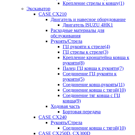
Крепление стрелы к ковшу(1)
Экскаватор
CASE CX210
Двигатель и навесное оборудование
Двигатель ISUZU 4HK1
Расходные материалы для
обслуживания
Рукоять/Стрела
ГЦ рукояти к стреле(4)
ГЦ стрелы к стреле(3)
Крепление кронштейна ковша к
рукояти(8)
Палец ГЦ ковша к рукояти(7)
Соединение ГЦ рукояти к
рукояти(5)
Соединение ковш-рукоять(11)
Соединение ковша с тягой(10)
Соединение тяг ковша с ГЦ
ковша(9)
Ходовая часть
Бортовая передача
CASE CX240
Рукоять/Стрела
Соединение ковша с тягой(10)
CASE CX250D, CX300D