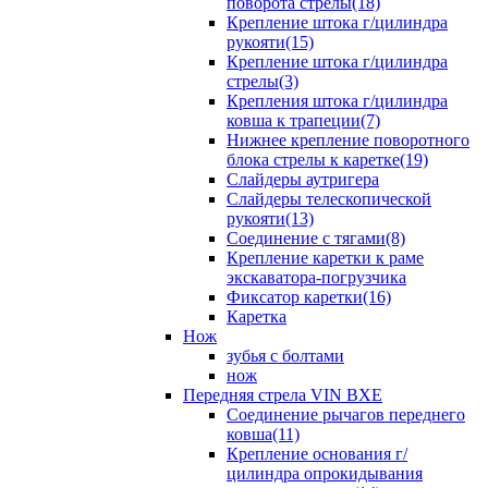
поворота стрелы(18)
Крепление штока г/цилиндра
рукояти(15)
Крепление штока г/цилиндра
стрелы(3)
Крепления штока г/цилиндра
ковша к трапеции(7)
Нижнее крепление поворотного
блока стрелы к каретке(19)
Слайдеры аутригера
Слайдеры телескопической
рукояти(13)
Соединение с тягами(8)
Крепление каретки к раме
экскаватора-погрузчика
Фиксатор каретки(16)
Каретка
Нож
зубья с болтами
нож
Передняя стрела VIN BXE
Cоединение рычагов переднего
ковша(11)
Крепление основания г/
цилиндра опрокидывания