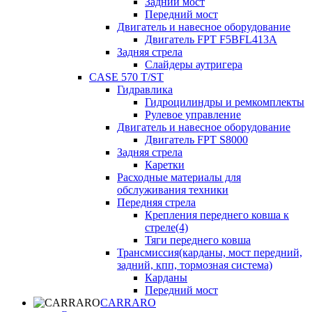
Задний мост
Передний мост
Двигатель и навесное оборудование
Двигатель FPT F5BFL413A
Задняя стрела
Слайдеры аутригера
CASE 570 T/ST
Гидравлика
Гидроцилиндры и ремкомплекты
Рулевое управление
Двигатель и навесное оборудование
Двигатель FPT S8000
Задняя стрела
Каретки
Расходные материалы для
обслуживания техники
Передняя стрела
Крепления переднего ковша к
стреле(4)
Тяги переднего ковша
Трансмиссия(карданы, мост передний,
задний, кпп, тормозная система)
Карданы
Передний мост
CARRARO