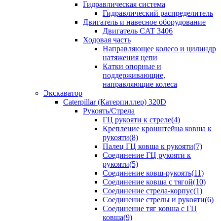
Гидравлическая система
Гидравлический распределитель
Двигатель и навесное оборудование
Двигатель CAT 3406
Ходовая часть
Направляющее колесо и цилиндр
натяжения цепи
Катки опорные и
поддерживающие,
направляющие колеса
Экскаватор
Caterpillar (Катерпиллер) 320D
Рукоять/Стрела
ГЦ рукояти к стреле(4)
Крепление кронштейна ковша к
рукояти(8)
Палец ГЦ ковша к рукояти(7)
Соединение ГЦ рукояти к
рукояти(5)
Соединение ковш-рукоять(11)
Соединение ковша с тягой(10)
Соединение стрела-корпус(1)
Соединение стрелы и рукояти(6)
Соединение тяг ковша с ГЦ
ковша(9)