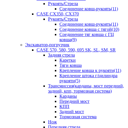
Рукоять/Стрела
Соединение ковш-рукоять(11)
CASE CX350, CX370
Рукоять/Стрела
Соединение ковш-рукоять(11)
Соединение ковша с тягой(10)
Соединение тяг ковша с ГЦ
ковша(9)
Экскаватор-погрузчик
CASE 570, 580, 590, 695 SK, SL, SM, SR
Задняя стрела
Каретки
Тяги ковша
Крепление ковша к рукояти(11)
Крепление штока г/цилиндра
рукояти(5)
Трансмиссия(карданы, мост передний,
задний, кпп, тормозная система)
Карданы
Передний мост
КПП
Задний мост
Тормозная система
Нож
Передняя стрела