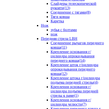
Слайдеры телескопической
рукояти(13)
Соединение с тягами(8)
Тяги ковша
Каретка
Нож
зубья с болтами
нож
Передняя стрела LBH
Cоединение рычагов переднего
ковша(11)
Крепление основания г/
цилиндра опрокидывания
переднего ковша(14)
Крепление шток г/цилиндра
опрокидывания переднего
ковша(12)
Крепление штока г/цилиндра
подъема передней стрелы(4)
Крепления основания г/
цилиндра подъема передней
стрелы к раме(1)
Крепления основания г/
цилиндра челюсти(7)
Крепления переднего ковша к