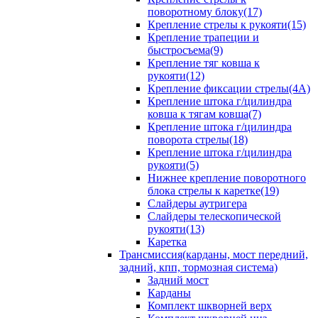
поворотному блоку(17)
Крепление стрелы к рукояти(15)
Крепление трапеции и
быстросъема(9)
Крепление тяг ковша к
рукояти(12)
Крепление фиксации стрелы(4A)
Крепление штока г/цилиндра
ковша к тягам ковша(7)
Крепление штока г/цилиндра
поворота стрелы(18)
Крепление штока г/цилиндра
рукояти(5)
Нижнее крепление поворотного
блока стрелы к каретке(19)
Слайдеры аутригера
Слайдеры телескопической
рукояти(13)
Каретка
Трансмиссия(карданы, мост передний,
задний, кпп, тормозная система)
Задний мост
Карданы
Комплект шкворней верх