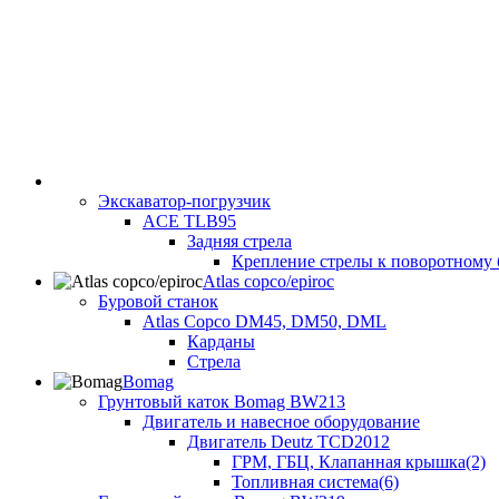
Экскаватор-погрузчик
ACE TLB95
Задняя стрела
Крепление стрелы к поворотному 
Atlas copco/epiroc
Буровой станок
Atlas Copco DM45, DM50, DML
Карданы
Стрела
Bomag
Грунтовый каток Bomag BW213
Двигатель и навесное оборудование
Двигатель Deutz TCD2012
ГРМ, ГБЦ, Клапанная крышка(2)
Топливная система(6)