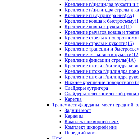
Крепление г/цилиндра рукояти и г
Крепление г/цилиндра стрелы к ка
Крепление гц аутригера низ(2А)
Крепление ковша к быстросъему(1
Крепление ковша к рукояти(11)
Крепление рычагов ковша и трапе
Крепление стрелы к поворотному 
Крепление стрелы к рукояти(15)
Крепление трапеции и быстросъем
Крепление тяг ковша к рукояти(12
Крепление фиксации стрелы(4A)
Крепление штока г/цилиндра ковша
Крепление штока г/цилиндра пово
Крепление штока г/цилиндра руко
Нижнее крепление поворотного бло
Слайдеры аутригера
Слайдеры телескопической рукоят
Каретка
Трансмиссия(карданы, мост передний, за
Задний мост
Карданы
Комплект шкворней верх
Комплект шкворней низ
Передний мост
Нож