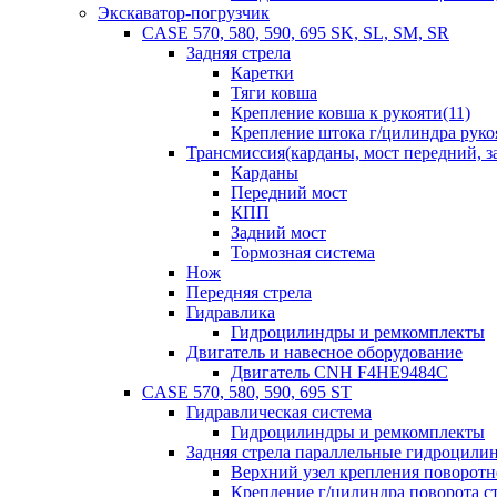
Экскаватор-погрузчик
CASE 570, 580, 590, 695 SK, SL, SM, SR
Задняя стрела
Каретки
Тяги ковша
Крепление ковша к рукояти(11)
Крепление штока г/цилиндра руко
Трансмиссия(карданы, мост передний, за
Карданы
Передний мост
КПП
Задний мост
Тормозная система
Нож
Передняя стрела
Гидравлика
Гидроцилиндры и ремкомплекты
Двигатель и навесное оборудование
Двигатель CNH F4HE9484C
CASE 570, 580, 590, 695 ST
Гидравлическая система
Гидроцилиндры и ремкомплекты
Задняя стрела параллельные гидроци
Верхний узел крепления поворотно
Крепление г/цилиндра поворота ст