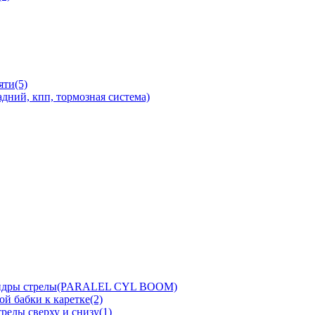
яти(5)
дний, кпп, тормозная система)
линдры стрелы(PARALEL CYL BOOM)
й бабки к каретке(2)
релы сверху и снизу(1)