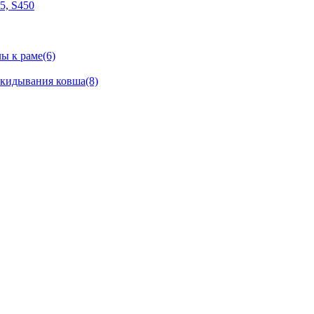
05, S450
ы к раме(6)
окидывания ковша(8)