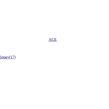
ACE
блоку(17)