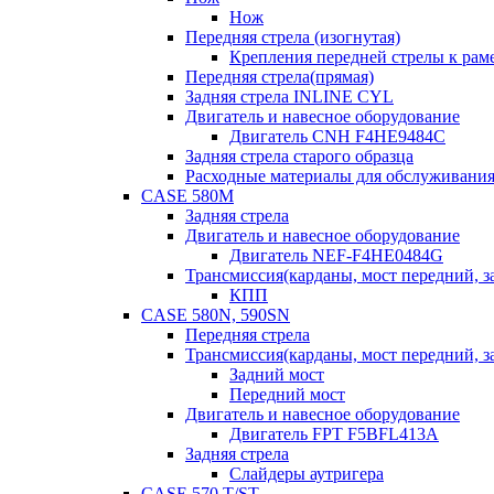
Нож
Передняя стрела (изогнутая)
Крепления передней стрелы к раме
Передняя стрела(прямая)
Задняя стрела INLINE CYL
Двигатель и навесное оборудование
Двигатель CNH F4HE9484C
Задняя стрела старого образца
Расходные материалы для обслуживания
CASE 580M
Задняя стрела
Двигатель и навесное оборудование
Двигатель NEF-F4HE0484G
Трансмиссия(карданы, мост передний, за
КПП
CASE 580N, 590SN
Передняя стрела
Трансмиссия(карданы, мост передний, за
Задний мост
Передний мост
Двигатель и навесное оборудование
Двигатель FPT F5BFL413A
Задняя стрела
Слайдеры аутригера
CASE 570 T/ST