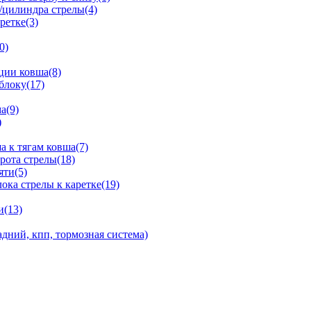
/цилиндра стрелы(4)
ретке(3)
0)
ции ковша(8)
блоку(17)
а(9)
)
 к тягам ковша(7)
рота стрелы(18)
яти(5)
ка стрелы к каретке(19)
и(13)
дний, кпп, тормозная система)