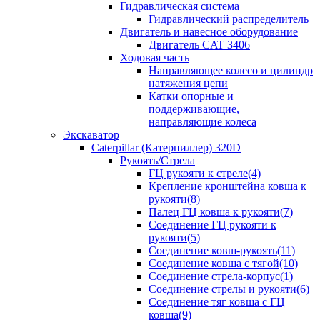
Гидравлическая система
Гидравлический распределитель
Двигатель и навесное оборудование
Двигатель CAT 3406
Ходовая часть
Направляющее колесо и цилиндр
натяжения цепи
Катки опорные и
поддерживающие,
направляющие колеса
Экскаватор
Caterpillar (Катерпиллер) 320D
Рукоять/Стрела
ГЦ рукояти к стреле(4)
Крепление кронштейна ковша к
рукояти(8)
Палец ГЦ ковша к рукояти(7)
Соединение ГЦ рукояти к
рукояти(5)
Соединение ковш-рукоять(11)
Соединение ковша с тягой(10)
Соединение стрела-корпус(1)
Соединение стрелы и рукояти(6)
Соединение тяг ковша с ГЦ
ковша(9)