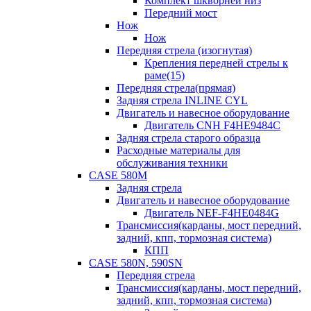
Комплект шкворней низ
Передний мост
Нож
Нож
Передняя стрела (изогнутая)
Крепления передней стрелы к
раме(15)
Передняя стрела(прямая)
Задняя стрела INLINE CYL
Двигатель и навесное оборудование
Двигатель CNH F4HE9484C
Задняя стрела старого образца
Расходные материалы для
обслуживания техники
CASE 580M
Задняя стрела
Двигатель и навесное оборудование
Двигатель NEF-F4HE0484G
Трансмиссия(карданы, мост передний,
задний, кпп, тормозная система)
КПП
CASE 580N, 590SN
Передняя стрела
Трансмиссия(карданы, мост передний,
задний, кпп, тормозная система)