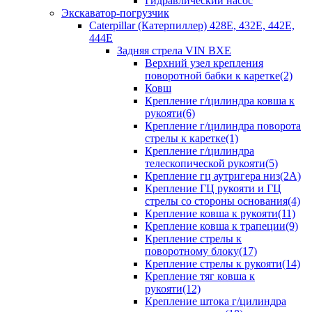
Гидравлический насос
Экскаватор-погрузчик
Caterpillar (Катерпиллер) 428E, 432E, 442E,
444E
Задняя стрела VIN BXE
Верхний узел крепления
поворотной бабки к каретке(2)
Ковш
Крепление г/цилиндра ковша к
рукояти(6)
Крепление г/цилиндра поворота
стрелы к каретке(1)
Крепление г/цилиндра
телескопической рукояти(5)
Крепление гц аутригера низ(2А)
Крепление ГЦ рукояти и ГЦ
стрелы со стороны основания(4)
Крепление ковша к рукояти(11)
Крепление ковша к трапеции(9)
Крепление стрелы к
поворотному блоку(17)
Крепление стрелы к рукояти(14)
Крепление тяг ковша к
рукояти(12)
Крепление штока г/цилиндра