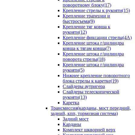
поворотному блоку(17)
Крепление стрелы к рукояти(15)
Крепление трапеции и
быстросъема(9)
Крепление тяг ковша к
рукояти(12)
Крепление фиксации стрелы(4A)
Крепление штока г/цилиндра
ковша к тягам ковша(7)
Крепление штока г/цилиндра
поворота стрелы(18)
Крепление штока г/цилиндра
рукояти(5)
Нижнее крепление поворотного
блока стрелы к каретке(19)
Слайдеры аутригера
Слайдеры телескопической
рукояти(13)
Каретка
Трансмиссия(карданы, мост передний,
задний, кпп, тормозная система)
Задний мост
Карданы
Комплект шкворней верх