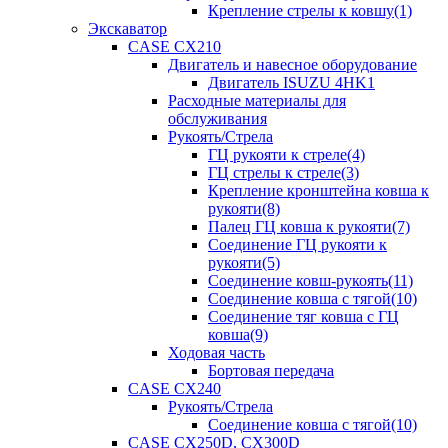
Крепление стрелы к ковшу(1)
Экскаватор
CASE CX210
Двигатель и навесное оборудование
Двигатель ISUZU 4HK1
Расходные материалы для
обслуживания
Рукоять/Стрела
ГЦ рукояти к стреле(4)
ГЦ стрелы к стреле(3)
Крепление кронштейна ковша к
рукояти(8)
Палец ГЦ ковша к рукояти(7)
Соединение ГЦ рукояти к
рукояти(5)
Соединение ковш-рукоять(11)
Соединение ковша с тягой(10)
Соединение тяг ковша с ГЦ
ковша(9)
Ходовая часть
Бортовая передача
CASE CX240
Рукоять/Стрела
Соединение ковша с тягой(10)
CASE CX250D, CX300D