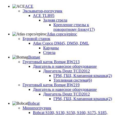
ACE
Экскаватор-погрузчик
ACE TLB95
Задняя стрела
Крепление стрелы к
поворотному блоку(17)
Atlas copco/epiroc
Буровой станок
Atlas Copco DM45, DM50, DML
Карданы
Стрела
Bomag
Грунтовый каток Bomag BW213
Двигатель и навесное оборудование
Двигатель Deutz TCD2012
ГРМ, ГБЦ, Клапанная крышка(2)
Топливная система(6)
Грунтовый каток Bomag BW219
Двигатель и навесное оборудование
Двигатель Deutz TCD2012
ГРМ, ГБЦ, Клапанная крышка(2)
Bobcat
Минипогрузчик
Bobcat S100, S130, S150, S160, S175, S185,