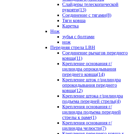
Слайдеры телескопической
рукояти(13)
Соединение с тягами(8)
Тяги ковша
Каретка
Нож
зубья с болтами
нож
Передняя стрела LBH
Cоединение рычагов переднего
ковша(11)
Крепление основания г/
цилиндра опрокидывания
переднего ковша(14)
Крепление шток г/цилиндра
опрокидывания переднего
ковша(12)
Крепление штока г/цилиндра
подъема передней стрелы(4)
Крепления основания г/
цилиндра подъема передней
стрелы к раме(1)
Крепления основания г/
цилиндра челюсти(7)
Крепления переднего ковша к