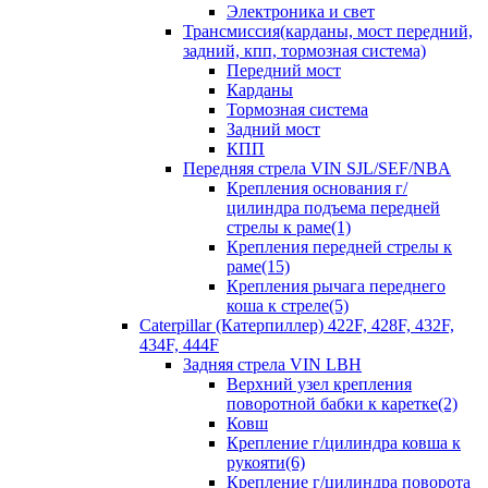
Электроника и свет
Трансмиссия(карданы, мост передний,
задний, кпп, тормозная система)
Передний мост
Карданы
Тормозная система
Задний мост
КПП
Передняя стрела VIN SJL/SEF/NBA
Крепления основания г/
цилиндра подъема передней
стрелы к раме(1)
Крепления передней стрелы к
раме(15)
Крепления рычага переднего
коша к стреле(5)
Caterpillar (Катерпиллер) 422F, 428F, 432F,
434F, 444F
Задняя стрела VIN LBH
Верхний узел крепления
поворотной бабки к каретке(2)
Ковш
Крепление г/цилиндра ковша к
рукояти(6)
Крепление г/цилиндра поворота