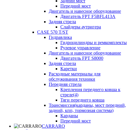
Задний мост
Передний мост
Двигатель и навесное оборудование
Двигатель FPT F5BFL413A
Задняя стрела
Слайдеры аутригера
CASE 570 T/ST
Гидравлика
Гидроцилиндры и ремкомплекты
Рулевое управление
Двигатель и навесное оборудование
Двигатель FPT S8000
Задняя стрела
Каретки
Расходные материалы для
обслуживания техники
Передняя стрела
Крепления переднего ковша к
стреле(4)
Тяги переднего ковша
Трансмиссия(карданы, мост передний,
задний, кпп, тормозная система)
Карданы
Передний мост
CARRARO