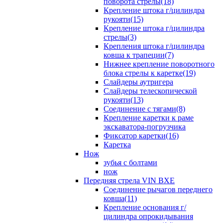
поворота стрелы(18)
Крепление штока г/цилиндра
рукояти(15)
Крепление штока г/цилиндра
стрелы(3)
Крепления штока г/цилиндра
ковша к трапеции(7)
Нижнее крепление поворотного
блока стрелы к каретке(19)
Слайдеры аутригера
Слайдеры телескопической
рукояти(13)
Соединение с тягами(8)
Крепление каретки к раме
экскаватора-погрузчика
Фиксатор каретки(16)
Каретка
Нож
зубья с болтами
нож
Передняя стрела VIN BXE
Cоединение рычагов переднего
ковша(11)
Крепление основания г/
цилиндра опрокидывания