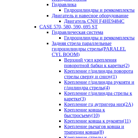
Гидравлика
Гидроцилиндры и ремкомплекты
Двигатель и навесное оборудование
Двигатель CNH F4HE9484C
CASE 570, 580, 590, 695 ST
Гидравлическая система
Гидроцилиндры и ремкомплекты
Задняя стрела параллельные
гидроцилиндры стрелы(PARALEL
CYL BOOM)
Верхний узел крепления
поворотной бабки к каретке(2)
Крепление г/цилиндра поворота
стрелы сверху и снизу(1)
Крепление г/цилиндра рукояти и
г/цилиндра стрелы(4)
Крепление г/цилиндра стрелы к
каретке(3)
Крепление гц аутригера низ(2А)
Крепление ковша к
быстросъему(10)
Крепление ковша к рукояти(11)
Крепление рычагов ковша и
трапеции ковша(8)
Крепление стрелы к