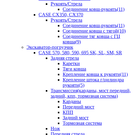
Рукоять/Стрела
Соединение ковш-рукоять(11)
CASE CX350, CX370
Рукоять/Стрела
Соединение ковш-рукоять(11)
Соединение ковша с тягой(10)
Соединение тяг ковша с ГЦ
ковша(9)
Экскаватор-погрузчик
CASE 570, 580, 590, 695 SK, SL, SM, SR
Задняя стрела
Каретки
Тяги ковша
Крепление ковша к рукояти(11)
Крепление штока г/цилиндра
рукояти(5)
Трансмиссия(карданы, мост передний,
задний, кпп, тормозная система)
Карданы
Передний мост
КПП
Задний мост
Тормозная система
Нож
Передняя стрела