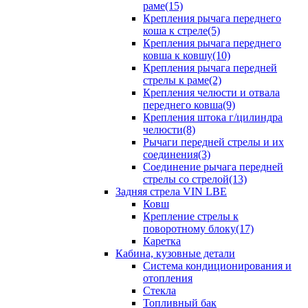
раме(15)
Крепления рычага переднего
коша к стреле(5)
Крепления рычага переднего
ковша к ковшу(10)
Крепления рычага передней
стрелы к раме(2)
Крепления челюсти и отвала
переднего ковша(9)
Крепления штока г/цилиндра
челюсти(8)
Рычаги передней стрелы и их
соединения(3)
Соединение рычага передней
стрелы со стрелой(13)
Задняя стрела VIN LBE
Ковш
Крепление стрелы к
поворотному блоку(17)
Каретка
Кабина, кузовные детали
Система кондиционирования и
отопления
Стекла
Топливный бак