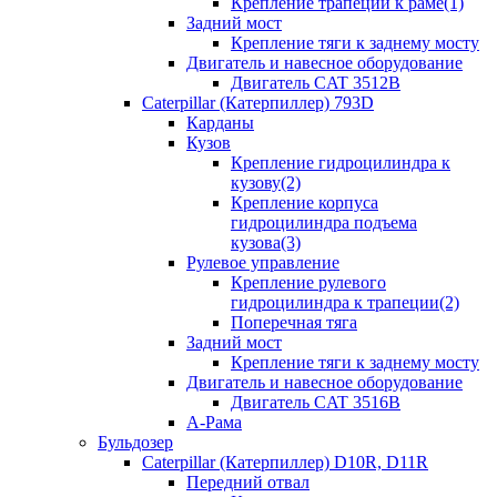
Крепление трапеции к раме(1)
Задний мост
Крепление тяги к заднему мосту
Двигатель и навесное оборудование
Двигатель CAT 3512B
Caterpillar (Катерпиллер) 793D
Карданы
Кузов
Крепление гидроцилиндра к
кузову(2)
Крепление корпуса
гидроцилиндра подъема
кузова(3)
Рулевое управление
Крепление рулевого
гидроцилиндра к трапеции(2)
Поперечная тяга
Задний мост
Крепление тяги к заднему мосту
Двигатель и навесное оборудование
Двигатель CAT 3516B
А-Рама
Бульдозер
Caterpillar (Катерпиллер) D10R, D11R
Передний отвал