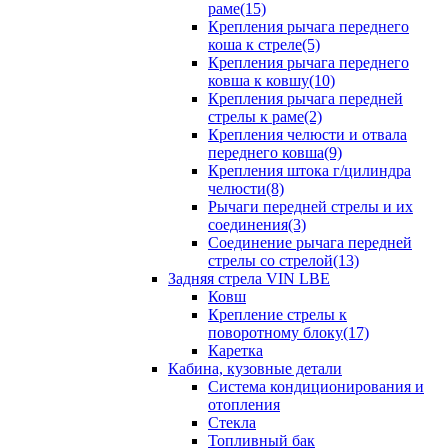
раме(15)
Крепления рычага переднего
коша к стреле(5)
Крепления рычага переднего
ковша к ковшу(10)
Крепления рычага передней
стрелы к раме(2)
Крепления челюсти и отвала
переднего ковша(9)
Крепления штока г/цилиндра
челюсти(8)
Рычаги передней стрелы и их
соединения(3)
Соединение рычага передней
стрелы со стрелой(13)
Задняя стрела VIN LBE
Ковш
Крепление стрелы к
поворотному блоку(17)
Каретка
Кабина, кузовные детали
Система кондиционирования и
отопления
Стекла
Топливный бак