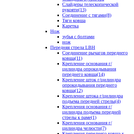
Слайдеры телескопической
рукояти(13)
Соединение с тягами(8)
Тяги ковша
Каретка
Нож
зубья с болтами
нож
Передняя стрела LBH
Cоединение рычагов переднего
ковша(11)
Крепление основания г/
цилиндра опрокидывания
переднего ковша(14)
Крепление шток г/цилиндра
опрокидывания переднего
ковша(12)
Крепление штока г/цилиндра
подъема передней стрелы(4)
Крепления основания г/
цилиндра подъема передней
стрелы к раме(1)
Крепления основания г/
цилиндра челюсти(7)
Крепления переднего ковша к