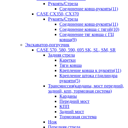
Рукоять/Стрела
Соединение ковш-рукоять(11)
CASE CX350, CX370
Рукоять/Стрела
Соединение ковш-рукоять(11)
Соединение ковша с тягой(10)
Соединение тяг ковша с ГЦ
ковша(9)
Экскаватор-погрузчик
CASE 570, 580, 590, 695 SK, SL, SM, SR
Задняя стрела
Каретки
Тяги ковша
Крепление ковша к рукояти(11)
Крепление штока г/цилиндра
рукояти(5)
Трансмиссия(карданы, мост передний,
задний, кпп, тормозная система)
Карданы
Передний мост
КПП
Задний мост
Тормозная система
Нож
Передняя стрела