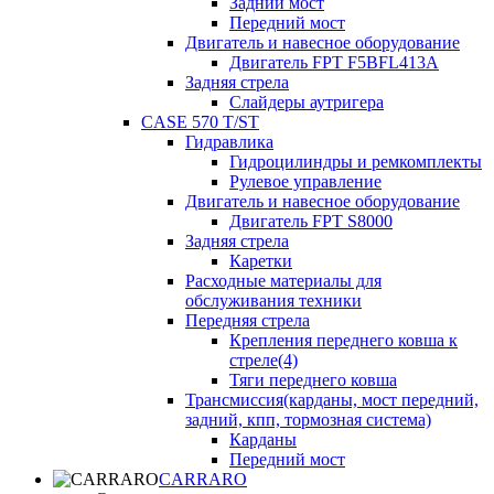
Задний мост
Передний мост
Двигатель и навесное оборудование
Двигатель FPT F5BFL413A
Задняя стрела
Слайдеры аутригера
CASE 570 T/ST
Гидравлика
Гидроцилиндры и ремкомплекты
Рулевое управление
Двигатель и навесное оборудование
Двигатель FPT S8000
Задняя стрела
Каретки
Расходные материалы для
обслуживания техники
Передняя стрела
Крепления переднего ковша к
стреле(4)
Тяги переднего ковша
Трансмиссия(карданы, мост передний,
задний, кпп, тормозная система)
Карданы
Передний мост
CARRARO