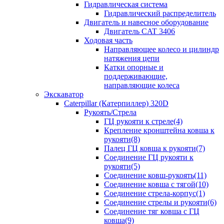
Гидравлическая система
Гидравлический распределитель
Двигатель и навесное оборудование
Двигатель CAT 3406
Ходовая часть
Направляющее колесо и цилиндр
натяжения цепи
Катки опорные и
поддерживающие,
направляющие колеса
Экскаватор
Caterpillar (Катерпиллер) 320D
Рукоять/Стрела
ГЦ рукояти к стреле(4)
Крепление кронштейна ковша к
рукояти(8)
Палец ГЦ ковша к рукояти(7)
Соединение ГЦ рукояти к
рукояти(5)
Соединение ковш-рукоять(11)
Соединение ковша с тягой(10)
Соединение стрела-корпус(1)
Соединение стрелы и рукояти(6)
Соединение тяг ковша с ГЦ
ковша(9)