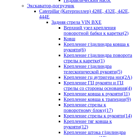
Гидравлический насос
Экскаватор-погрузчик
Caterpillar (Катерпиллер) 428E, 432E, 442E,
444E
Задняя стрела VIN BXE
Верхний узел крепления
поворотной бабки к каретке(2)
Ковш
Крепление г/цилиндра ковша к
рукояти(6)
Крепление г/цилиндра поворота
стрелы к каретке(1)
Крепление г/цилиндра
телескопической рукояти(5)
Крепление гц аутригера низ(2А)
Крепление ГЦ рукояти и ГЦ
стрелы со стороны основания(4)
Крепление ковша к рукояти(11)
Крепление ковша к трапеции(9)
Крепление стрелы к
поворотному блоку(17)
Крепление стрелы к рукояти(14)
Крепление тяг ковша к
рукояти(12)
Крепление штока г/цилиндра