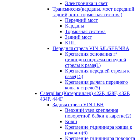
Электроника и свет
Трансмиссия(карданы, мост передний,
задний, кпп, тормозная система)
Передний мост
Карданы
Тормозная система
Задний мост
КПП
Передняя стрела VIN SJL/SEF/NBA
Крепления основания г/
цилиндра подъема передней
стрелы к раме(1)
Крепления передней стрелы к
раме(15)
Крепления рычага переднего
коша к стреле(5)
Caterpillar (Катерпиллер) 422F, 428F, 432F,
434F, 444F
Задняя стрела VIN LBH
Верхний узел крепления
поворотной бабки к каретке(2)
Ковш
Крепление г/цилиндра ковша к
рукояти(6)
Крепление г/цилиндра поворота