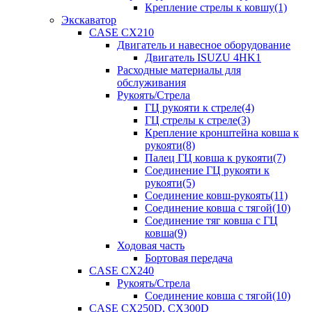
Крепление стрелы к ковшу(1)
Экскаватор
CASE CX210
Двигатель и навесное оборудование
Двигатель ISUZU 4HK1
Расходные материалы для
обслуживания
Рукоять/Стрела
ГЦ рукояти к стреле(4)
ГЦ стрелы к стреле(3)
Крепление кронштейна ковша к
рукояти(8)
Палец ГЦ ковша к рукояти(7)
Соединение ГЦ рукояти к
рукояти(5)
Соединение ковш-рукоять(11)
Соединение ковша с тягой(10)
Соединение тяг ковша с ГЦ
ковша(9)
Ходовая часть
Бортовая передача
CASE CX240
Рукоять/Стрела
Соединение ковша с тягой(10)
CASE CX250D, CX300D