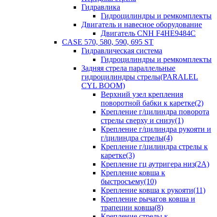
Гидравлика
Гидроцилиндры и ремкомплекты
Двигатель и навесное оборудование
Двигатель CNH F4HE9484C
CASE 570, 580, 590, 695 ST
Гидравлическая система
Гидроцилиндры и ремкомплекты
Задняя стрела параллельные
гидроцилиндры стрелы(PARALEL
CYL BOOM)
Верхний узел крепления
поворотной бабки к каретке(2)
Крепление г/цилиндра поворота
стрелы сверху и снизу(1)
Крепление г/цилиндра рукояти и
г/цилиндра стрелы(4)
Крепление г/цилиндра стрелы к
каретке(3)
Крепление гц аутригера низ(2А)
Крепление ковша к
быстросъему(10)
Крепление ковша к рукояти(11)
Крепление рычагов ковша и
трапеции ковша(8)
Крепление стрелы к