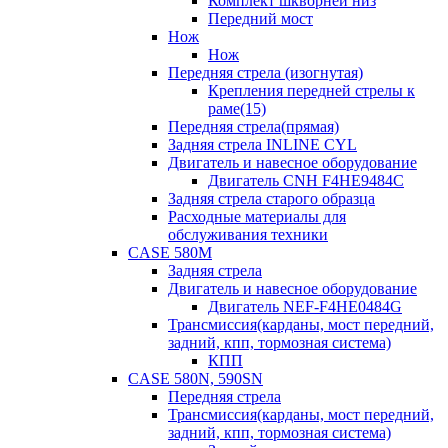
Комплект шкворней низ
Передний мост
Нож
Нож
Передняя стрела (изогнутая)
Крепления передней стрелы к
раме(15)
Передняя стрела(прямая)
Задняя стрела INLINE CYL
Двигатель и навесное оборудование
Двигатель CNH F4HE9484C
Задняя стрела старого образца
Расходные материалы для
обслуживания техники
CASE 580M
Задняя стрела
Двигатель и навесное оборудование
Двигатель NEF-F4HE0484G
Трансмиссия(карданы, мост передний,
задний, кпп, тормозная система)
КПП
CASE 580N, 590SN
Передняя стрела
Трансмиссия(карданы, мост передний,
задний, кпп, тормозная система)