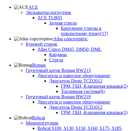
ACE
Экскаватор-погрузчик
ACE TLB95
Задняя стрела
Крепление стрелы к
поворотному блоку(17)
Atlas copco/epiroc
Буровой станок
Atlas Copco DM45, DM50, DML
Карданы
Стрела
Bomag
Грунтовый каток Bomag BW213
Двигатель и навесное оборудование
Двигатель Deutz TCD2012
ГРМ, ГБЦ, Клапанная крышка(2)
Топливная система(6)
Грунтовый каток Bomag BW219
Двигатель и навесное оборудование
Двигатель Deutz TCD2012
ГРМ, ГБЦ, Клапанная крышка(2)
Bobcat
Минипогрузчик
Bobcat S100, S130, S150, S160, S175, S185,