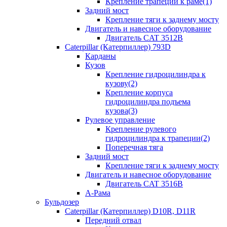
Крепление трапеции к раме(1)
Задний мост
Крепление тяги к заднему мосту
Двигатель и навесное оборудование
Двигатель CAT 3512B
Caterpillar (Катерпиллер) 793D
Карданы
Кузов
Крепление гидроцилиндра к
кузову(2)
Крепление корпуса
гидроцилиндра подъема
кузова(3)
Рулевое управление
Крепление рулевого
гидроцилиндра к трапеции(2)
Поперечная тяга
Задний мост
Крепление тяги к заднему мосту
Двигатель и навесное оборудование
Двигатель CAT 3516B
А-Рама
Бульдозер
Caterpillar (Катерпиллер) D10R, D11R
Передний отвал