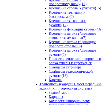
поворотному блоку(17)
Крепление стрелы к рукояти(15)
Крепление трапеции и
быстросъема(9)
Крепление тяг ковша к
рукояти(12)
Крепление фиксации стрелы(4A)
Крепление штока г/цилиндра
ковша к тягам ковша(7)
Крепление штока г/цилиндра
поворота стрелы(18)
Крепление штока г/цилиндра
рукояти(5)
Нижнее крепление поворотного
блока стрелы к каретке(19)
Слайдеры аутригера
Слайдеры телескопической
рукояти(13)
Каретка
Трансмиссия(карданы, мост передний,
задний, кпп, тормозная система)
Задний мост
Карданы
Комплект шкворней верх