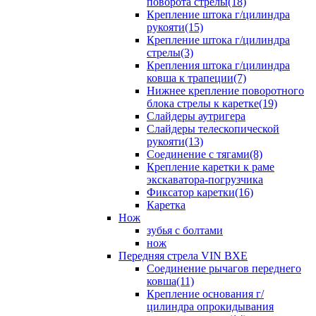
поворота стрелы(18)
Крепление штока г/цилиндра
рукояти(15)
Крепление штока г/цилиндра
стрелы(3)
Крепления штока г/цилиндра
ковша к трапеции(7)
Нижнее крепление поворотного
блока стрелы к каретке(19)
Слайдеры аутригера
Слайдеры телескопической
рукояти(13)
Соединение с тягами(8)
Крепление каретки к раме
экскаватора-погрузчика
Фиксатор каретки(16)
Каретка
Нож
зубья с болтами
нож
Передняя стрела VIN BXE
Cоединение рычагов переднего
ковша(11)
Крепление основания г/
цилиндра опрокидывания